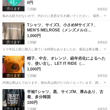
0円
売ります
三田駅
8月6日
集める財力がないので、代わりに意思を引き継いでください。 場所に
よっては持って行けます。詳しくは自己紹介へ。
東京
港区
三田駅
その他
自己紹介
Tシャツ、サイズ3、小さめMサイズ？、
MEN'S MELROSE（メンズメルロ…
1,000円
売ります
三田駅
8月6日
１０年以上前に購入し着ている時期もありましたが、最近は着る機会
がないので出品いたします。 写真では上手く色が撮れませんでした。
東京
港区
三田駅
Tシャツ
クリーム色
帽子、中古、オレンジ、経年劣化によるへた
アイロンをかけていないのでシワが目立ちます。
り、使い古し、LET IT RIDE（…
1,000円
売ります
三田駅
8月5日
内側は黄ばんでおります。留め具は錆びたり白くなっています。調整
ベルトは剥がれや、乾燥により固くなり、色がついています。
東京
港区
三田駅
その他
オレンジ
半袖Tシャツ、黒、サイズM、厚みあり、古
着、多分韓国
100円
売ります
三田駅
8月5日