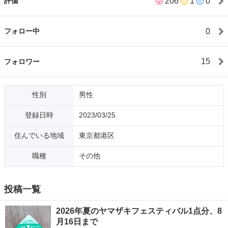
206
1
0
評価
が長い場合、早い方を優先する場合がございます。あらかじめご
承知おきくださいますようお願い申し上げます。レスポンスが遅
いと、日時の調整を他の方と並行して行う場合があります。メッ
0
フォロー中
セージの音沙汰が無い場合、他の方との調整を優先させていただ
だきます。大量のメールがありますと他の方と調整して返信しな
い場合があります。何卒、ご容赦くださいますようお願い申し上
15
フォロワー
げます。機器類以外のカバンに入る物ですと、23区内でしたら場
所によっては無料でお持ちすることが可能です。時間帯は昼前か
ら夕方の範囲で場所の提示をお願い致します。値下げした物は不
性別
男性
可とします。丁度良い袋が用意できませんので袋の用意をお願い
致します。お釣りが必要な場合早めにメールをしてくださると用
登録日時
2023/03/25
意できます。
住んでいる地域
東京都港区
職種
その他
投稿一覧
2026年夏のヤマザキフェスティバル1点分、8
月16日まで