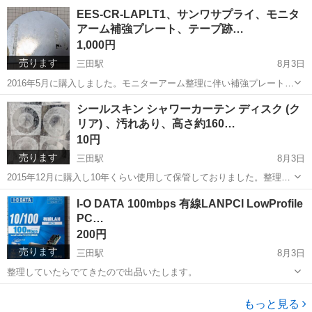
モデルチェンジした物が売られているようです。 74cm以上ですとア
東京
港区
収納家具
整理棚
EES-CR-LAPLT1、サンワサプライ、モニタ
タッチメントが2枚しか無いので隙間ができます。 真ん中が凹ん...
アーム補強プレート、テープ跡…
1,000円
売ります
三田駅
8月3日
2016年5月に購入しました。モニターアーム整理に伴い補強プレートも
出品いたします。両面テープこびりついてます。 同じものがもう1個
東京
港区
三田駅
その他
テープ
シールスキン シャワーカーテン ディスク (ク
あります。 URLは参考程度に留めて下さい。 ▼参考元URL
リア) 、汚れあり、高さ約160…
www.amazo...
10円
売ります
三田駅
8月3日
2015年12月に購入し10年くらい使用して保管しておりました。整理に
伴い出品いたします。サイズは購入元よりカットして小さくなってお
東京
港区
三田駅
その他
カーテン
I-O DATA 100mbps 有線LANPCI LowProfile
ります。カーテンにはカルシウム等の白い汚れが付着しております。
PC…
ハトメは7個です。 ...
200円
売ります
三田駅
8月3日
整理していたらでてきたので出品いたします。
東京
港区
三田駅
PCパーツ
もっと見る