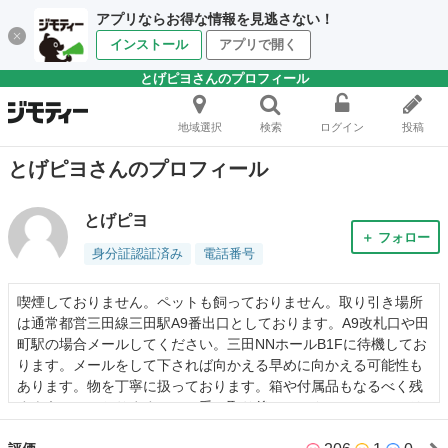
アプリならお得な情報を見逃さない！
インストール
アプリで開く
とげピヨさんのプロフィール
地域選択
検索
ログイン
投稿
とげピヨさんのプロフィール
とげピヨ
＋ フォロー
身分証認証済み
電話番号
喫煙しておりません。ペットも飼っておりません。取り引き場所
は通常都営三田線三田駅A9番出口としております。A9改札口や田
町駅の場合メールしてください。三田NNホールB1Fに待機してお
ります。メールをして下されば向かえる早めに向かえる可能性も
あります。物を丁寧に扱っております。箱や付属品もなるべく残
すようにしておりますので、受け取り後はノークレーム、ノーリ
ターンとしてくださいますようお願いします。受け取り日の間隔