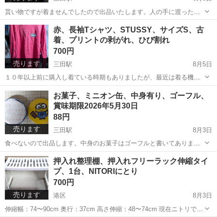
貰い物ですが着ませんでしたので出品いたします。人の手に渡ったこ
とから古着として出品いたします。 厚みがあり夏に着ると暑そうで
東京
港区
三田駅
Tシャツ
古着
赤、長袖Tシャツ、STUSSY、サイズS、古
す。 色は写真ほど薄くなく、黒いです。 アイロンをかけていないので
着、プリントの剥がれ、ひび割れ
シワが目立ちます。 プリン...
700円
売ります
三田駅
8月5日
１０年以上前に購入し着ている時期もありましたが、最近は着る機会
がないので出品いたします。 アイロンをかけていないのでシワが目立
東京
港区
三田駅
Tシャツ
STUSSY
お菓子、ミニオン缶、中身有り、ゴーフル、
ちます。 プリントの剥がれ、ひび割れがあります。 赤色ですが経年劣
賞味期限2026年5月30日
化により写真より薄くなって...
88円
売ります
三田駅
8月3日
食べないので出品します。中身のお菓子はゴーフルと書いてありま
す。
東京
港区
三田駅
食品
ミニオン
押入れ整理棚、押入れフリーラック伸縮タイ
プ、1台、NITORIにとり
700円
売ります
港区
8月3日
伸縮幅：74〜90cm 奥行：37cm 高さ伸縮：48〜74cm 現在ニトリでは