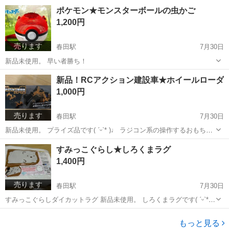
ット サイズ60×40cm サークルタオル 全長100cm
愛知
名古屋市
春田駅
生活雑貨
フロアマット
ポケモン★モンスターボールの虫かご
1,200円
売ります
春田駅
7月30日
新品未使用。 早い者勝ち！
愛知
名古屋市
春田駅
キッズ用品
モンスターボール
新品！RCアクション建設車★ホイールローダ
1,000円
売ります
春田駅
7月30日
新品未使用。 プライズ品です( ˊᵕˋ* )♩ ラジコン系の操作するおもちゃ
です。 クリスマスプレゼントにも🎁🎄
愛知
名古屋市
春田駅
ラジコン
ホイール
すみっこぐらし★しろくまラグ
1,400円
売ります
春田駅
7月30日
すみっこぐらしダイカットラグ 新品未使用。 しろくまラグです( ˊᵕˋ*
)♩ 118cmです。 お子様のお部屋にいかがですか？
愛知
名古屋市
春田駅
カーペット/マット/ラグ
もっと見る