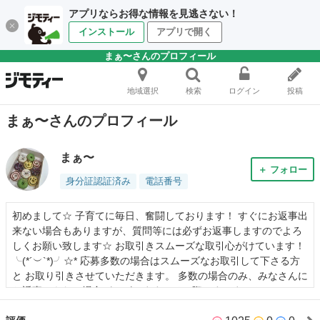
アプリならお得な情報を見逃さない！
インストール
アプリで開く
まぁ〜さんのプロフィール
地域選択
検索
ログイン
投稿
まぁ〜さんのプロフィール
まぁ〜
＋ フォロー
身分証認証済み
電話番号
初めまして☆ 子育てに毎日、奮闘しております！ すぐにお返事出
来ない場合もありますが、質問等には必ずお返事しますのでよろ
しくお願い致します☆ お取引きスムーズな取引心がけています！
╰(*´︶`*)╯☆* 応募多数の場合はスムーズなお取引して下さる方
と お取り引きさせていただきます。 多数の場合のみ、みなさんに
お返事できない場合がございます！その際はすみません（ ; ; ）
また、無料0円で出されているものは ぬいぐるみや子供用品など