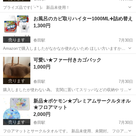
プライズ品です( ˊᵕˋ* )♩ 新品未使用！
愛知
名古屋市
春田駅
オーディオ
プライズ
お風呂のカビ取りハイター1000ML➕詰め替え
1,300円
売ります
春田駅
7月30日
Amazonで購入しましたがなかなか使わないため ほしい方いますか？
特大サイズなので市販の400m lの2.5本分の1000mlが2本です！
愛知
名古屋市
春田駅
生活雑貨
風呂
可愛い★ファー付きカゴバック
1,000円
売ります
春田駅
7月30日
購入しましたが使わない為。 玄関に置いてスリッパなどの収納や リビ
ングに置いて小物入れなどにいいです( ˊᵕˋ* )♩
愛知
名古屋市
春田駅
生活雑貨
カゴ
新品★ポケモン★プレミアムサークルタオル
★フロアマット
2,000円
売ります
春田駅
7月30日
フロアマットとサークルタオルです。 新品未使用、未開封。 フロアマ