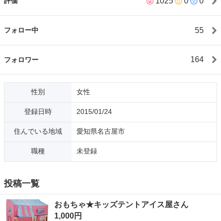
1025
0
0
評価
と 交換だと有難いです✨ 全商品、ノークレームノーリターンで
お願い致します。
55
フォロー中
164
フォロワー
性別
女性
登録日時
2015/01/24
住んでいる地域
愛知県名古屋市
職種
未登録
投稿一覧
おもちゃ★キッズテントアイス屋さん
1,000円