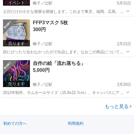
イベント
帷子ノ辻駅
5月31日
土日だけの小さな個展を開催します。これまで東京、福岡、広島、金
沢などで展示した作品の中から厳選して15点ほど展示します。お出か
京都
京都市
帷子ノ辻駅
展示会
個展
FFP3マスク 5枚
け、観光のついでに是非お立ち寄りください。作品はすべて販売しま
300円
す。1点物のおみやげにいかがでしょう...
売ります
帷子ノ辻駅
2月21日
顔にぴったり合わなかったので出品します。なおこの商品については
問い合わせが多い場合返信できないことがあります。ご了承くださ
京都
京都市
帷子ノ辻駅
その他
マスク
自作の絵「流れ落ちる」
い。 このマスクはN95、N99に匹敵する欧州規格の防じんマスクで、
5,000円
Amazonで25枚入り27...
売ります
帷子ノ辻駅
2月20日
2012年制作、サムホールサイズ（15.8x22.7cm）、キャンバスにアク
リルで描きました。 額はついていません。保存状態はまあまあだと思
京都
京都市
帷子ノ辻駅
その他
キャンバス
いますが10年以上自宅で保存していたことをご了承ください。お部屋
もっと見る
に飾るときれいだと...
初めての方へ
利用規約