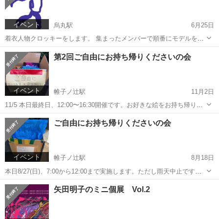
は簡単なのは読めます...
イベント
烏丸駅
6月25日
着衣人物クロッキーをします。 集まったメンバーで順番にモデルをし
て描きます。 （指導とかはありません） 日時：2024年7月20日（土）
京都
京都市
烏丸駅
その他
会場
第2回ご自由にお持ち帰りくださいの会
13:30～16:30 会場：京都市男女共同参画センター ウィングス京都
2...
イベント
帷子ノ辻駅
11月2日
11/5 本日最終日、12:00〜16:30開催です。お好きな絵をお持ち帰りく
ださい。 11/3 本日の会は終了いたしました。なお17時終了ですと日没
京都
京都市
帷子ノ辻駅
その他
雨天中止
ご自由にお持ち帰りくださいの会
でかなり暗くなってしまうため、誠に勝手ながら11/4(土)11/5(...
イベント
帷子ノ辻駅
8月18日
本日8/27(日)、7:00から12:00まで実施します。ただし雨天中止です。
また通り雨などあった場合は一時中止または以降中止とする場合があ
京都
京都市
帷子ノ辻駅
その他
無料
矢田明子のミニ個展 Vol.2
ります。ご了承ください。 本日最終日です。好きなだけ持っていって
ください。 ★...