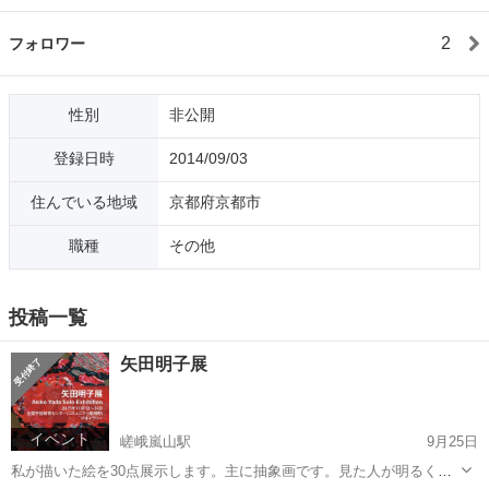
2
フォロワー
性別
非公開
登録日時
2014/09/03
住んでいる地域
京都府京都市
職種
その他
投稿一覧
矢田明子展
イベント
嵯峨嵐山駅
9月25日
私が描いた絵を30点展示します。主に抽象画です。見た人が明るく元