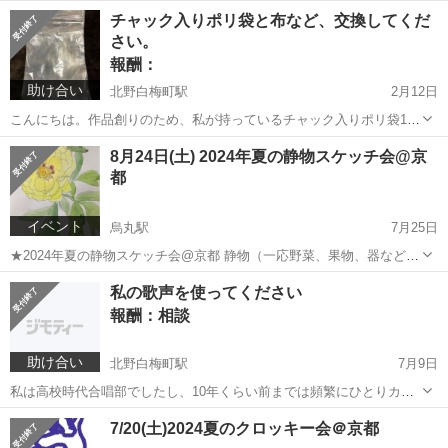
気な気分になってくれればと思っています。 ★矢田明子展 日時：
京都
京都市
嵯峨嵐山駅
展示会
明子
チャック入りポリ袋と布など、交換してくだ
2025年11月1日(土)～11月30日(日) 9～17時(初日13時から、最終日15
さい。
時...
報酬：
助け合い
北野白梅町駅
2月12日
こんにちは。作品創りのため、私が持っているチャック入りポリ袋10
枚と、貴方がお持ちの端切れ・アクセサリーなどと交換してくださ
京都
京都市
北野白梅町駅
交換したい
端切れ
8月24日(土) 2024年夏の静物スケッチ会@京
い。下記受け渡し日時・場所に取りにきてくれる方でお願いします。
都
★あげます チャック...
イベント
烏丸駅
7月25日
★2024年夏の静物スケッチ会@京都 静物（一応野菜、果物、器など)
を持ってくるので自由にスケッチしましょう。 日時:2024年8月24日
京都
京都市
烏丸駅
ワークショップ
会場
私の歌声を使ってください
(土)13:30-16:30 場所: リプルナサロン (京都府京都市下...
報酬：相談
助け合い
北野白梅町駅
7月9日
私は高校時代合唱部でしたし、10年くらい前までは頻繁にひとりカラ
オケもしていたので、私の歌声が誰かのお役に立てればと思い投稿し
京都
京都市
北野白梅町駅
手伝いたい/助けたい
7/20(土)2024夏のクロッキー会＠京都
ます。 ただ色々と面倒かもしれません。 ・顔出しはNGです。 ・楽譜