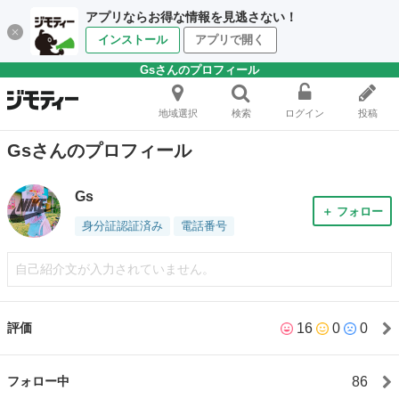
アプリならお得な情報を見逃さない！
インストール
アプリで開く
Gsさんのプロフィール
地域選択
検索
ログイン
投稿
Gsさんのプロフィール
Gs
＋ フォロー
身分証認証済み
電話番号
自己紹介文が入力されていません。
16
0
0
評価
86
フォロー中