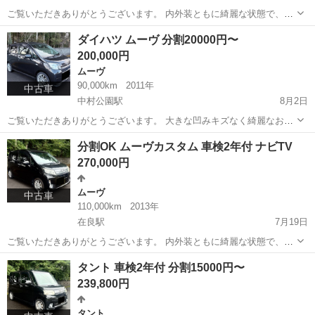
ご覧いただきありがとうございます。 内外装ともに綺麗な状態で、タ
バコ臭もありません。 大切に乗ってきた車ですので、気持ちよくお乗
三重
桑名市
在良駅
ゼスト
ゼストスパーク
ダイハツ ムーヴ 分割20000円〜
りいただけると思います。 ・車検2年付き ・冷暖房良好◎ ・走行距離
200,000円
約10万km ・タイミ...
ムーヴ
90,000km
2011年
中古車
中村公園駅
8月2日
ご覧いただきありがとうございます。 大きな凹みキズなく綺麗なお車
です。 ・車検2年 2026年7月31日受検 ・冷暖房良好◎ ・走行距離 約9
愛知
名古屋市
中村公園駅
ムーヴ
走行距離
分割OK ムーヴカスタム 車検2年付 ナビTV
万km 🈁分割をご希望の方にお願いです。 頭金の有無と月々のお支払
270,000円
い金額を必...
ムーヴ
中古車
110,000km
2013年
在良駅
7月19日
ご覧いただきありがとうございます。 内外装ともに綺麗な状態で、タ
バコ臭もありません。 大切に乗られてたお車ですので、気持ちよくお
三重
桑名市
在良駅
ムーヴ
走行距離
タント 車検2年付 分割15000円〜
乗りいただけると思います。 ・車検2年付き ・冷暖房良好◎ ・走行距
239,800円
離 約11万km ・衝突...
タント