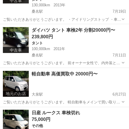
中古車
130,000km
2013年
桑名駅
7月19日
ご覧いただきありがとうございます。 ・アイドリングストップ ・車検
2年付き ・冷暖房良好◎ ・走行距離 約135000km 陸送対応も可能です
三重
桑名市
桑名駅
タント
走行距離
ダイハツ タント 車検2年 分割20000円〜
ので、遠方の方もお気軽にご相談ください。 分割をご希望の方は、頭
239,800円
金の有無と月...
タント
100,000km
2011年
中古車
桑名駅
7月11日
ご覧いただきありがとうございます。 前オーナー女性で、内外装とも
に綺麗な状態で、タバコ臭もありません。 ・車検2年付 ・冷暖房良好
三重
桑名市
桑名駅
タント
走行距離
軽自動車 高価買取中 20000円〜
◎ ・走行距離 約10万km ・ナビTV 陸送対応も可能ですので、遠方の
方もお気軽にご...
地元のお店
大泉駅
6月27日
ご覧いただきありがとうございます。 軽自動車をメインで買い取りさ
せていただいてます。 ワゴンR タント ゼスト ライフ ムーヴ N-BOX
三重
いなべ市
大泉駅
その他
日産 ルークス 車検切れ
N-WGN 軽トラ… 不動車でも積載車で取りに行かせていただきます。
75,000円
お気軽...
その他