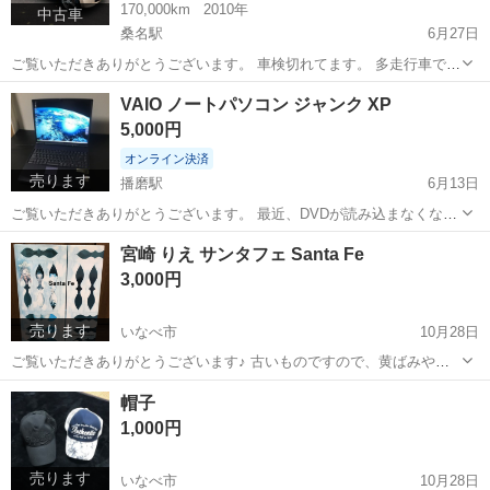
170,000km
2010年
中古車
桑名駅
6月27日
ご覧いただきありがとうございます。 車検切れてます。 多走行車です
が特に壊れているところないです。 自分で車検できる方はお買い得だ
三重
桑名市
桑名駅
その他
ルークス
VAIO ノートパソコン ジャンク XP
と思います。 ホイール・タイヤは別のものにします。 宜しくお願いし
5,000円
ます。
オンライン決済
売ります
播磨駅
6月13日
ご覧いただきありがとうございます。 最近、DVDが読み込まなくなり
ました。 宜しくお願いします。
三重
桑名市
播磨駅
その他
VAIO
宮崎 りえ サンタフェ Santa Fe
3,000円
売ります
いなべ市
10月28日
ご覧いただきありがとうございます♪ 古いものですので、黄ばみや汚
れなどあります。 取りに来れる方宜しくお願いしますm(__)m
三重
いなべ市
写真集
Santa Fe
帽子
090.3936.5864
1,000円
売ります
いなべ市
10月28日