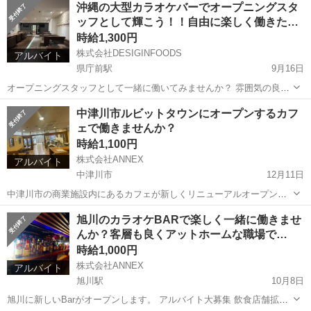
東京
新宿区
バーテンダー
Bar
沖縄の大型カラオケバーでオープニングスタ
リニューアルオープンなのでみんな１からのスタートです。 頑張った
ッフとして輝こう！！自由に楽しく働きた…
ら頑張っただけ稼げるイン...
時給1,300円
株式会社DESIGINFOODS
アルバイト
県庁前駅
9月16日
オープニングスタッフとして一緒に働いてみませんか？ 雰囲気の良い
アットホームなお店で楽しく働けちゃいます。 キャッチもノルマもあ
沖縄
那覇市
県庁前駅
バーテンダー
スタッフ
中津川市ルビットタウンにオープンするカフ
りません！研修制度あり。未経験でも大丈夫！ 店内の雰囲気も綺麗で
ェで働きませんか？
最高です！！ 繁華街那覇...
時給1,100円
株式会社ANNEX
アルバイト
中津川市
12月11日
中津川市の商業施設内にあるカフェが新しくリニューアルオープンし
ます。 オシャレに楽しく働いてみませんか？ ドリンクの作り方やお料
岐阜
中津川市
カフェ
旭川のカラオケBARで楽しく一緒に働きませ
理が勉強できちゃいます。 将来お店を持ちたい貴方もここで修行し
んか？客層も良くアットホームな職場で…
て、独立してみてわ。
時給1,000円
株式会社ANNEX
アルバイト
旭川駅
10月8日
旭川に新しいBarがオープンします。 アルバイト大募集 飲食店舗拡大