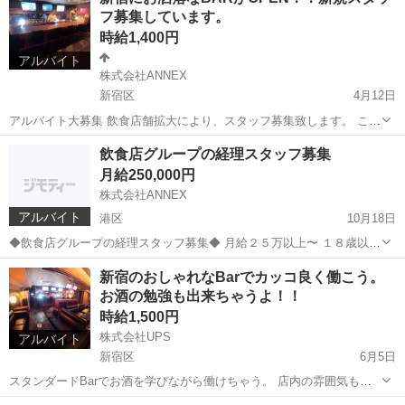
店内の雰囲気も良く、スタッフ同士もとても仲良しな楽しい職場で
フ募集しています。
す。 独立支援制度もあ...
時給1,400円
アルバイト
株式会社ANNEX
新宿区
4月12日
アルバイト大募集 飲食店舗拡大により、スタッフ募集致します。 これ
までにない好条件で楽しくやりがいのある職場で働いてみませんか？
東京
新宿区
飲食
スタッフ
飲食店グループの経理スタッフ募集
店内の雰囲気も良く、スタッフ同士もとても仲良しな楽しい職場で
月給250,000円
す。 独立支援制度もあ...
株式会社ANNEX
アルバイト
港区
10月18日
◆飲食店グループの経理スタッフ募集◆ 月給２５万以上〜 １８歳以上
勤務時間 １０：００〜１８：００ 週休2日 業務内容 グループ店舗の
東京
港区
事務
スタッフ
新宿のおしゃれなBarでカッコ良く働こう。
資金管理 振り込み作業 推奨スキル 経理の実務経験３年以上 ...
お酒の勉強も出来ちゃうよ！！
時給1,500円
株式会社UPS
アルバイト
新宿区
6月5日
スタンダードBarでお酒を学びながら働けちゃう。 店内の雰囲気も良
く、新宿姫歌舞伎町だけど客層も良く落ち着いた雰囲気です。 今なら