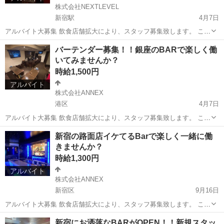
株式会社NEXTLEVEL
新宿駅
4月7日
アルバイト大募集 飲食店舗拡大により、スタッフ募集致します。 これ
までにない好条件で楽しくやりがいのある職場で働いてみませんか？
東京
新宿区
新宿駅
飲食
スタッフ
バーテンダー募集！！銀座のBARで楽しく働
店内の雰囲気も良く、スタッフ同士もとても仲良しな楽しい職場で
いてみませんか？
す。 独立支援制度もあ...
時給1,500円
アルバイト
株式会社ANNEX
港区
4月7日
アルバイト大募集 飲食店舗拡大により、スタッフ募集致します。 これ
までにない好条件で楽しくやりがいのある職場で働いてみませんか？
東京
港区
その他
時給
新宿の路面店イケてるBarで楽しく一緒に働
店内の雰囲気も良く、スタッフ同士もとても仲良しな楽しい職場で
きませんか？
す。 独立支援制度もあ...
時給1,300円
アルバイト
株式会社ANNEX
新宿区
9月16日
アルバイト大募集 飲食店舗拡大により、スタッフ募集致します。 これ
までにない好条件で楽しくやりがいのある職場で働いてみませんか？
東京
新宿区
バーテンダー
スタッフ
新宿にお洒落なBARがOPEN！！新規スタッ