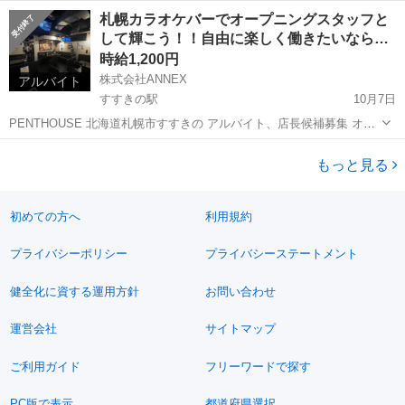
により、スタッフ募集致します。 これまでにない好条件で楽しくやり
北海道
旭川市
旭川駅
バーテンダー
スタッフ
札幌カラオケバーでオープニングスタッフと
がいのある職場で働いてみませんか？ 店内の雰囲気も良く、スタッフ
して輝こう！！自由に楽しく働きたいなら…
同士もとても仲良...
時給1,200円
株式会社ANNEX
アルバイト
すすきの駅
10月7日
PENTHOUSE 北海道札幌市すすきの アルバイト、店長候補募集 オー
プニングスタッフとして一緒に働いてみませんか？ 雰囲気の良いおし
北海道
札幌市
すすきの駅
バーテンダー
スタッフ
ゃれで、アットホームなお店で楽しく働けちゃいます。 キャッチもノ
もっと見る
ルマもありません！未経...
初めての方へ
利用規約
プライバシーポリシー
プライバシーステートメント
健全化に資する運用方針
お問い合わせ
運営会社
サイトマップ
ご利用ガイド
フリーワードで探す
PC版で表示
都道府県選択