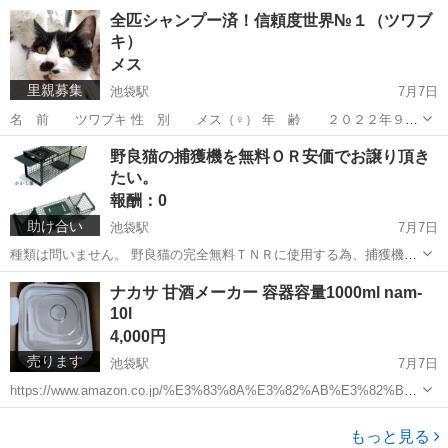
（推定生年月日） 特 徴 雑種、麦藁、イエローグリーンアイ、短
東京
豊島区
池袋駅
猫
去勢手術
全匹シャンプー済！信頼度世界№１（ツワブ
毛、鍵尻尾 トイレ 問題なし 爪切り、自宅シャンプー２回完了。
キ）
ブラッシングと撫...
メス
里親募集
池袋駅
7月7日
名 前 ツワブキ 性 別 メス（♀） 年 齢 ２０２２年９月
３０日生まれ（推定） 特 徴 雑種、ハ割、イエローアイ、短毛、
東京
豊島区
池袋駅
猫
陽性
野良猫の捕獲機を無料ＯＲ安価でお譲り頂き
鍵尻尾 トイレ 問題なし 猫より人間が大好きで構ってちゃんなので
たい。
す。 抱っこは勿...
報酬：0
助け合い
池袋駅
7月7日
種類は問いません。 野良猫の完全無料ＴＮＲに使用する為、捕獲機を
無償で頂戴できれば幸いです。 下記はサンプルです。 アニマルキャッ
東京
豊島区
池袋駅
買いたい/ください
野良猫
ナカサ 甘酒メーカー 容器容量1000ml nam-
チャー 写真１ https://item.rakuten.co.jp/kakas...
10l
4,000円
売ります
池袋駅
7月7日
https://www.amazon.co.jp/%E3%83%8A%E3%82%AB%E3%82%B5-
%E7%94%98%E9%85%92%E3%83%A1%E3%83%BC%E3%82%AB
東京
豊島区
池袋駅
キッチン家電
%E3%83%BC-%EF%...
もっと見る