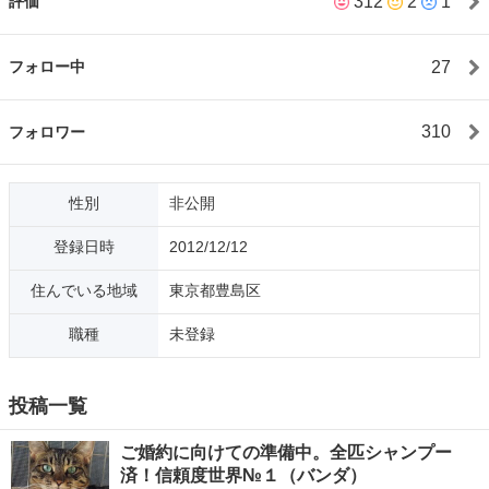
312
2
1
評価
の寄付に使用させて頂きます。 １匹でも多くの尊い命を救う為、
どうぞ皆様のご理解とご協力をお願い申し上げます。 ※私がお売
りする商品（食品と猫の譲渡を除く）の転売は自由とさせて頂き
27
フォロー中
ます。 尚、携帯を持って居ないので、外出中は一切の連絡が取れ
ませんが、ジモティの取引に差し支えた事は１度もありませんで
したので、ご了承願います。
310
フォロワー
性別
非公開
登録日時
2012/12/12
住んでいる地域
東京都豊島区
職種
未登録
投稿一覧
ご婚約に向けての準備中。全匹シャンプー
済！信頼度世界№１（バンダ）