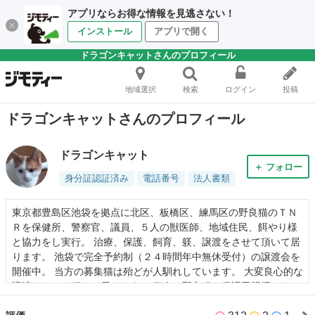
アプリならお得な情報を見逃さない！
インストール
アプリで開く
ドラゴンキャットさんのプロフィール
地域選択
検索
ログイン
投稿
ドラゴンキャットさんのプロフィール
ドラゴンキャット
＋ フォロー
身分証認証済み
電話番号
法人書類
東京都豊島区池袋を拠点に北区、板橋区、練馬区の野良猫のＴＮ
Ｒを保健所、警察官、議員、５人の獣医師、地域住民、餌やり様
と協力をし実行。 治療、保護、飼育、躾、譲渡をさせて頂いて居
ります。 池袋で完全予約制（２４時間年中無休受付）の譲渡会を
開催中。 当方の募集猫は殆どが人馴れしています。 大変良心的な
譲渡をさせて頂いて居ります。 個人で野良猫の保護里親探しをし
て居り、頂戴した代金は全て野良猫のＴＮＲ活動＆ＮＰＯ団体へ