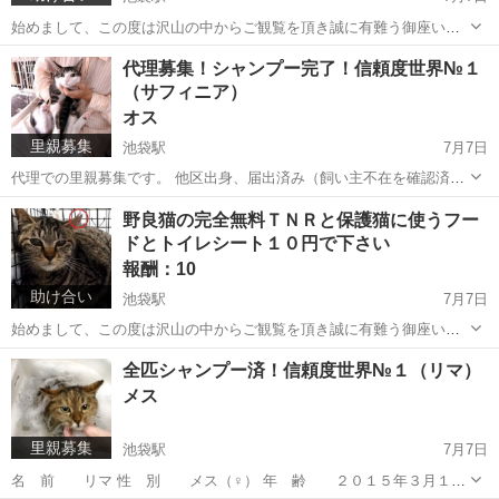
始めまして、この度は沢山の中からご観覧を頂き誠に有難う御座いま
す。 人間用、猫用その他、種類は問いません。 消費期限切れでも問題
東京
豊島区
池袋駅
買いたい/ください
門扉
代理募集！シャンプー完了！信頼度世界№１
ありません。 沢山の鰹節を必要としています。 ※「寄付をしたいので
（サフィニア）
振込先を教えて欲し...
オス
里親募集
池袋駅
7月7日
代理での里親募集です。 他区出身、届出済み（飼い主不在を確認済
み）。 ２０２０年８月に保護。 名 前 サフィニア・アート 性
東京
豊島区
池袋駅
猫
去勢手術
野良猫の完全無料ＴＮＲと保護猫に使うフー
別 オス（♂） 年 齢 ２０２０年４月（推定生年月日） 特
ドとトイレシート１０円で下さい
徴 雑種、キジ...
報酬：10
助け合い
池袋駅
7月7日
始めまして、この度は沢山の中からご観覧を頂き誠に有難う御座いま
す。 種類は問いませんので不用なキャットフードとペットシーツを頂
東京
豊島区
池袋駅
買いたい/ください
野良猫
全匹シャンプー済！信頼度世界№１（リマ）
きたくお願い申し上げます。 野良猫の不妊手術の際の捕獲、病院への
メス
送迎、連泊等に使用します。 ...
里親募集
池袋駅
7月7日
名 前 リマ 性 別 メス（♀） 年 齢 ２０１５年３月１日