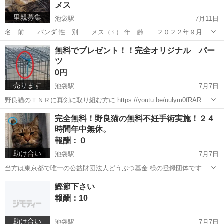
メス
里親募集
池袋駅
7月11日
名 前 バンダ 性 別 メス（♀） 年 齢 ２０２２年９月３
０日生まれ（推定） 特 徴 雑種、キジトラ、イエローアイ、短
東京
豊島区
池袋駅
猫
陽性
無料でプレゼント！！完全オリジナル パー
毛、直長尻尾 トイレ 問題なし 懐きっぷりは今一ですがご飯の時は
ツ
足元に来てじゃれるの...
0円
売ります
池袋駅
7月7日
野良猫のＴＮＲに真剣に取り組む方に https://youtu.be/uulym0fRARY?
si=JNpA5Bh0ttxACUEI 遠隔操作で思ったタイミングで捕獲機の入り口
東京
豊島区
池袋駅
その他
無料
完全無料！野良猫の無料不妊手術実施！２４
を閉める事が出来る「遠隔手動パーツ」です。 ...
時間年中無休。
報酬：０
助け合い
池袋駅
7月7日
当方は東京都で唯一の公益財団法人どうぶつ基金 様の登録団体です。
https://www.instagram.com/doragonkyatto/ ２０１５年から野良猫の不
東京
豊島区
池袋駅
手伝いたい/助けたい
野良猫
鰹節下さい
妊手術と保護を２５０匹以上実施させて頂いて居...
報酬：10
助け合い
池袋駅
7月7日