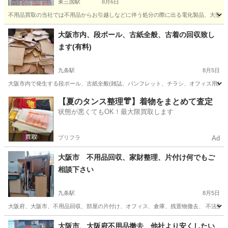
東三国駅
8月6日
不用品買取の当社では不用品からお引越しなどに伴う処分の際に出る電化製品、大型家具
大阪
大阪市
東三国駅
不用品買取
買取
大阪市内、段ボール、古紙全般、古着の回収致し
ます(有料)
九条駅
8月5日
大阪市内で発生する段ボール、古紙全般(雑誌、パンフレット、チラシ、オフィス用紙他)
大阪
大阪市
九条駅
不用品回収
古着
【夏のタンス整理👘】着物をまとめて査定
状態が悪くてもOK！最大限買取します
プリフラ
Ad
大阪市 不用品回収、家財整理、片付け何でもご
相談下さい
九条駅
8月5日
大阪府、大阪市、不用品回収、部屋の片付け、オフィス、倉庫、残置物撤去、 不法投棄物、家
大阪
大阪市
九条駅
不用品回収
片付け
大阪市、大阪府不用品撤去 他社より安くしたい