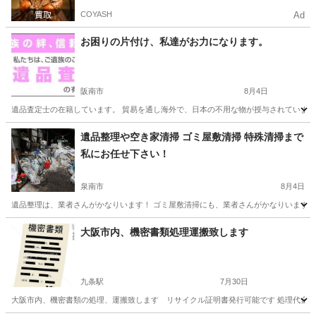
COYASH
Ad
お困りの片付け、私達がお力になります。
阪南市
8月4日
遺品査定士の在籍しています。 貿易を通し海外で、日本の不用な物が授与されています。
大阪
阪南市
遺品整理
遺品整理士
遺品整理や空き家清掃 ゴミ屋敷清掃 特殊清掃まで
私にお任せ下さい！
泉南市
8月4日
遺品整理は、業者さんがかなりいます！ ゴミ屋敷清掃にも、業者さんがかなりいます！ 
大阪
泉南市
遺品整理
お客様
大阪市内、機密書類処理運搬致します
九条駅
7月30日
大阪市内、機密書類の処理、運搬致します リサイクル証明書発行可能です 処理代金 