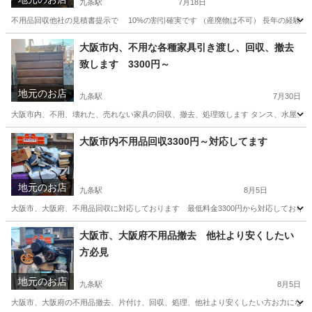
九条駅
7月18日
不用品回収他社の見積書提示で 10%の割引確実です （産廃物は不可） 長年の経験と
大阪
大阪市
九条駅
不用品回収
見積
大阪市内、不用な各種家具引き渡し、回収、撤去
致します 3300円～
地元のお店
九条駅
7月30日
大阪市内、不用、壊れた、売れない家具の回収、撤去、処理致します タンス、水屋、本棚、衣
大阪
大阪市
九条駅
不用品回収
無料
大阪市内不用品回収3300円～対応してます
地元のお店
九条駅
8月5日
大阪市、大阪府、不用品回収に対応しております 最低料金3300円から対応しておりま
大阪
大阪市
九条駅
不用品回収
無料
大阪市、大阪府不用品撤去 他社より安くしたい
方必見
地元のお店
九条駅
8月5日
大阪市、大阪府の不用品撤去、片付け、回収、処理、他社より安くしたい方お力になれま