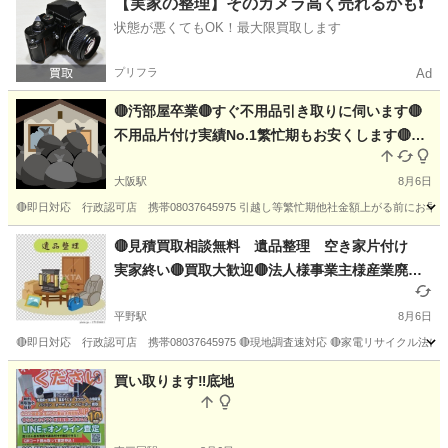
【実家の整理】そのカメラ高く売れるかも❗️
状態が悪くてもOK！最大限買取します
プリフラ
Ad
🔴汚部屋卒業🔴すぐ不用品引き取りに伺います🔴
不用品片付け実績No.1繁忙期もお安くします🔴見
積即します🔴遺品整理🔴空き家片付け🔴ハウスク
リーニング🔴クロス張り替え🔴不動産売却残置物
大阪駅
8月6日
🔴産業廃棄物認可店🔴引越し後残置物🔴遺品整理
🔴即日対応 行政認可店 携帯08037645975 引越し等繁忙期他社金額上がる前にお
生前整理対応🔴家財 空き家片付け ゴミ屋敷専
大阪
大阪市
大阪駅
その他
片付け
🔴見積買取相談無料 遺品整理 空き家片付け
門🔴良い評価件数に偽りはナシ！🔴引越し残置物
実家終い🔴買取大歓迎🔴法人様事業主様産業廃棄
等🔴24時間作業受付🔴女性スタッフ在中🔴倒産整
物🔴強化買取‼️ゴミ屋敷 各業者様残置物撤去はお
理🔴お引越し🔴不用品貴重品高価買取🔴遺品整理
任せ下さい
平野駅
8月6日
生前整理🔴リサイクル 貿易に出来る物格安🔴コロ
🔴即日対応 行政認可店 携帯08037645975 🔴現地調査速対応 🔴家電リサイク
ナ対策超強化🔴丁寧に 🔴経験豊富🔴他社より半額
大阪
大阪市
自信あり！
平野駅
遺品整理
無料
買い取ります‼️底地