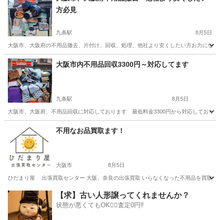
方必見
九条駅
8月5日
大阪市、大阪府の不用品撤去、片付け、回収、処理、他社より安くしたい方お力になれま
大阪
大阪市
九条駅
不用品回収
片付け
大阪市内不用品回収3300円～対応してます
九条駅
8月5日
大阪市、大阪府、不用品回収に対応しております 最低料金3300円から対応しておりま
大阪
大阪市
九条駅
不用品回収
無料
不用なお品買取ます！
大阪市
8月5日
ひだまり屋 出張買取センター 大阪、奈良の出張買取 いらなくなった不用品を買取いた
大阪
大阪市
不用品買取
買取
【求】古い人形譲ってくれませんか？
状態が悪くてもOK🙆‍♀️査定0円‼️