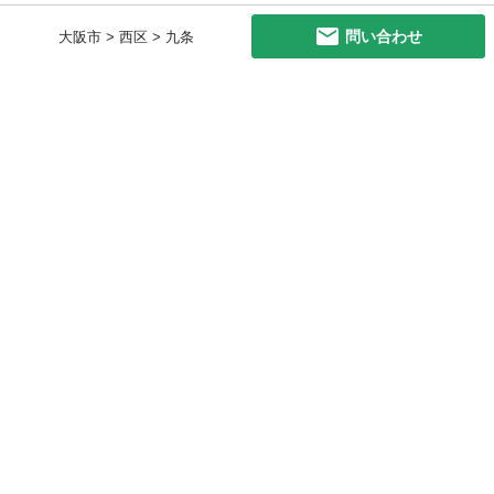
問い合わせ
大阪市 > 西区 > 九条
初めての方へ
利用規約
プライバシーポリシー
プライバシー・ステートメント
健全化に資する運用方針
お問い合わせ
運営会社
サイトマップ
ご利用ガイド
フリーワードで探す
PC版で表示
都道府県選択
特定商取引法の表示
利用者情報の外部送信について
© 2011-
2026
Jmty, Inc.