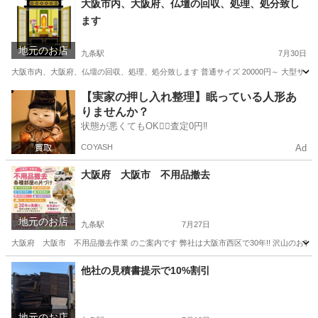
大阪市内、大阪府、仏壇の回収、処理、処分致し
ます
地元のお店
九条駅
7月30日
大阪市内、大阪府、仏壇の回収、処理、処分致します 普通サイズ 20000円～ 大型サイズ
大阪
大阪市
九条駅
不用品回収
【実家の押し入れ整理】眠っている人形あ
りませんか？
状態が悪くてもOK🙆‍♀️査定0円‼️
COYASH
Ad
大阪府 大阪市 不用品撤去
地元のお店
九条駅
7月27日
大阪府 大阪市 不用品撤去作業 のご案内です 弊社は大阪市西区で30年!! 沢山のお
大阪
大阪市
九条駅
不用品回収
お客様
他社の見積書提示で10%割引
地元のお店