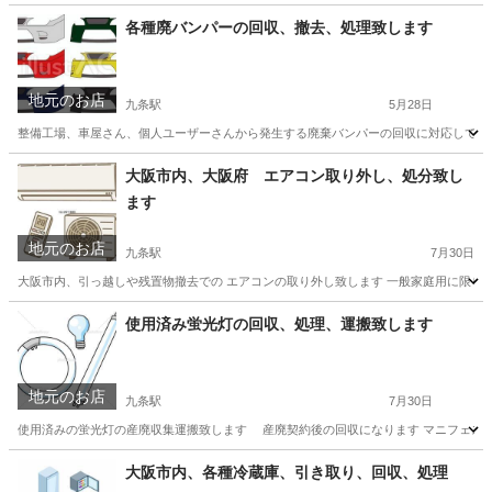
大阪
大阪市
九条駅
不用品回収
片付け
各種廃バンパーの回収、撤去、処理致します
地元のお店
九条駅
5月28日
整備工場、車屋さん、個人ユーザーさんから発生する廃棄バンパーの回収に対応しております 通常
大阪
大阪市
九条駅
不用品回収
大阪市内、大阪府 エアコン取り外し、処分致し
ます
地元のお店
九条駅
7月30日
大阪市内、引っ越しや残置物撤去での エアコンの取り外し致します 一般家庭用に限ります
大阪
大阪市
九条駅
不用品回収
取り外し
使用済み蛍光灯の回収、処理、運搬致します
地元のお店
九条駅
7月30日
使用済みの蛍光灯の産廃収集運搬致します 産廃契約後の回収になります マニフェスト対
大阪
大阪市
九条駅
不用品回収
スポット
大阪市内、各種冷蔵庫、引き取り、回収、処理