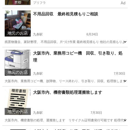
プリフラ
Ad
不用品回収 最終相見積もりご相談
地元のお店
九条駅
6月24日
残置物撤去、家財整理、 不用品回収、片づけ作業 最終相見積もり 他社の見積もりより少し
大阪
大阪市
九条駅
不用品回収
大阪市内、業務用コピー機 回収、引き取り、処
理
地元のお店
九条駅
7月30日
大阪市内、業務用コピー機、故障物、リース終わり、引き取り、回収、処理致します、大阪市
大阪
大阪市
九条駅
不用品回収
スポット
大阪市内、機密書類処理運搬致します
地元のお店
九条駅
7月30日
大阪市内、機密書類の処理、運搬致します リサイクル証明書発行可能です 処理代金 
大阪
大阪市
九条駅
不用品処分