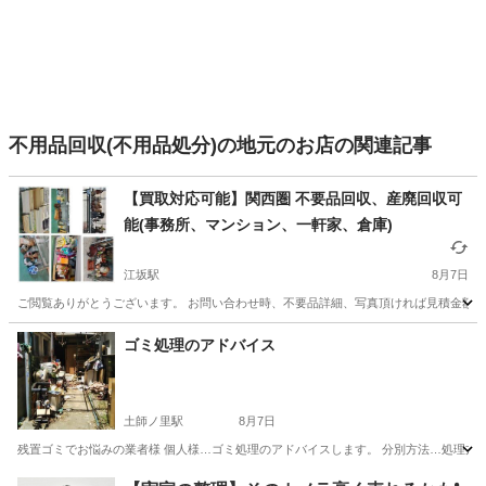
不用品回収(不用品処分)の地元のお店の関連記事
【買取対応可能】関西圏 不要品回収、産廃回収可
能(事務所、マンション、一軒家、倉庫)
江坂駅
8月7日
ご閲覧ありがとうございます。 お問い合わせ時、不要品詳細、写真頂ければ見積金額ご提
大阪
吹田市
江坂駅
不用品回収
取り外し
ゴミ処理のアドバイス
土師ノ里駅
8月7日
残置ゴミでお悩みの業者様 個人様…ゴミ処理のアドバイスします。 分別方法…処理方法
大阪
藤井寺市
土師ノ里駅
その他