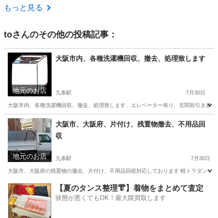
大阪
大阪市
九条駅
不用品処分
もっと見る
to
さんのその他の投稿記事：
大阪市内、各種洗濯機回収、撤去、処理致します
地元のお店
九条駅
7月30日
大阪市内、各種洗濯機回収、撤去、処理致します、エレベーター有り、玄関前引き渡し条件 
大阪
大阪市
九条駅
不用品回収
大阪市、大阪府、片付け、残置物撤去、不用品回
収
地元のお店
九条駅
7月30日
大阪市、大阪府の残置物の撤去、片付け、不用品回収対応しております 軽トラダンプ1台満車 高さ
大阪
大阪市
九条駅
不用品回収
片付け
【夏のタンス整理👘】着物をまとめて査定
状態が悪くてもOK！最大限買取します