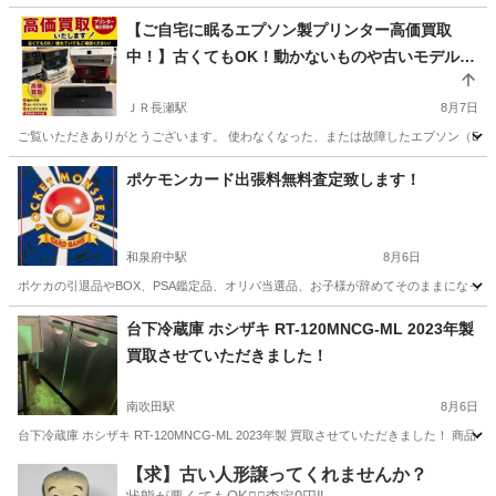
大阪
吹田市
南吹田駅
リサイクルショップ
買取
【ご自宅に眠るエプソン製プリンター高価買取
中！】古くてもOK！動かないものや古いモデルも
1台から丁寧にお買取りします🖨️✨
ＪＲ長瀬駅
8月7日
ご覧いただきありがとうございます。 使わなくなった、または故障したエプソン（EPS
大阪
東大阪市
ＪＲ長瀬駅
リサイクルショップ
買取
ポケモンカード出張料無料査定致します！
和泉府中駅
8月6日
ポケカの引退品やBOX、PSA鑑定品、オリパ当選品、お子様が辞めてそのままになって
大阪
和泉市
和泉府中駅
リサイクルショップ
無料
台下冷蔵庫 ホシザキ RT-120MNCG-ML 2023年製
買取させていただきました！
南吹田駅
8月6日
台下冷蔵庫 ホシザキ RT-120MNCG-ML 2023年製 買取させていただきました！ 商品名：台下
大阪
吹田市
南吹田駅
リサイクルショップ
買取
【求】古い人形譲ってくれませんか？