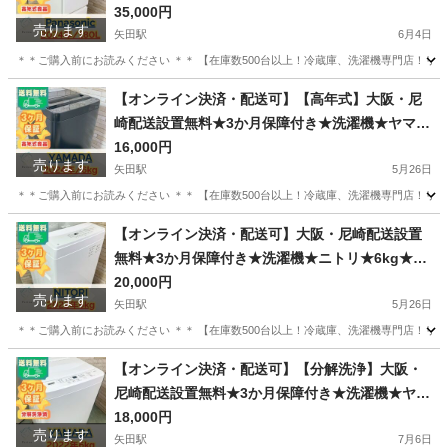
ニック★2ドア★2024年★NR-B18C1-W★IR-1586
35,000円
売ります
矢田駅
6月4日
＊＊ご購入前にお読みください ＊＊ 【在庫数500台以上！冷蔵庫、洗濯機専門店！リユ
大阪
大阪市
矢田駅
キッチン家電
無料
【オンライン決済・配送可】【高年式】大阪・尼
崎配送設置無料★3か月保障付き★洗濯機★ヤマダ
★5.5kg★2024年★YWM-T55LK★OS-120
16,000円
売ります
矢田駅
5月26日
＊＊ご購入前にお読みください ＊＊ 【在庫数500台以上！冷蔵庫、洗濯機専門店！リユ
大阪
大阪市
矢田駅
生活家電
無料
【オンライン決済・配送可】大阪・尼崎配送設置
無料★3か月保障付き★洗濯機★ニトリ★6kg★20
22年★NTR60★OS-149
20,000円
売ります
矢田駅
5月26日
＊＊ご購入前にお読みください ＊＊ 【在庫数500台以上！冷蔵庫、洗濯機専門店！リユ
大阪
大阪市
矢田駅
生活家電
NTR
【オンライン決済・配送可】【分解洗浄】大阪・
尼崎配送設置無料★3か月保障付き★洗濯機★ヤマ
ダ★6kg★2022年★YWM-T60H1★IS-1386
18,000円
売ります
矢田駅
7月6日