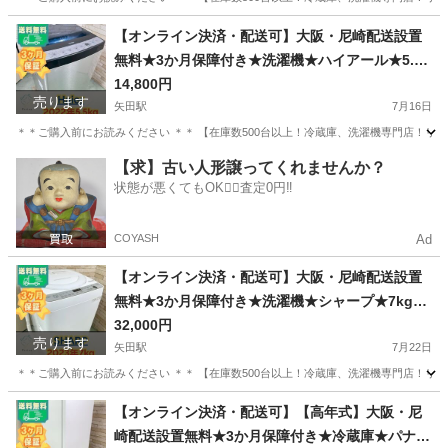
大阪
大阪市
矢田駅
生活家電
無料
【オンライン決済・配送可】大阪・尼崎配送設置
無料★3か月保障付き★洗濯機★ハイアール★5.5k
g★2022年★JW-XP2C55F★IS1760
14,800円
売ります
矢田駅
7月16日
＊＊ご購入前にお読みください ＊＊ 【在庫数500台以上！冷蔵庫、洗濯機専門店！リユ
大阪
大阪市
矢田駅
生活家電
無料
【求】古い人形譲ってくれませんか？
状態が悪くてもOK🙆‍♀️査定0円‼️
COYASH
Ad
【オンライン決済・配送可】大阪・尼崎配送設置
無料★3か月保障付き★洗濯機★シャープ★7kg★
2023年★ES-GE7G-W★IS-2103
32,000円
売ります
矢田駅
7月22日
＊＊ご購入前にお読みください ＊＊ 【在庫数500台以上！冷蔵庫、洗濯機専門店！リユ
大阪
大阪市
矢田駅
生活家電
無料
【オンライン決済・配送可】【高年式】大阪・尼
崎配送設置無料★3か月保障付き★冷蔵庫★パナソ