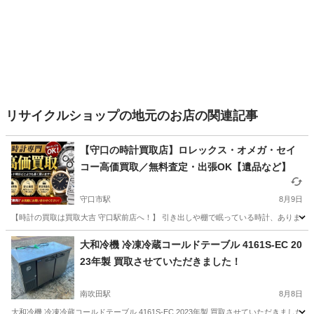
リサイクルショップの地元のお店の関連記事
【守口の時計買取店】ロレックス・オメガ・セイ
コー高価買取／無料査定・出張OK【遺品など】
守口市駅
8月9日
【時計の買取は買取大吉 守口駅前店へ！】 引き出しや棚で眠っている時計、ありません
大阪
守口市
守口市駅
リサイクルショップ
買取
大和冷機 冷凍冷蔵コールドテーブル 4161S-EC 20
23年製 買取させていただきました！
南吹田駅
8月8日
大和冷機 冷凍冷蔵コールドテーブル 4161S-EC 2023年製 買取させていただきました！ 商品