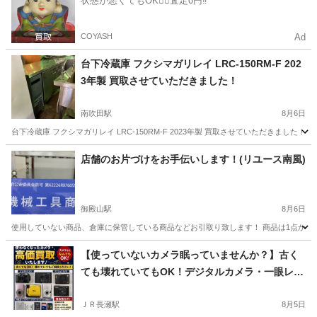
状態が悪くてもOK🙆‍♀️査定0円‼️
COYASH
Ad
台下冷蔵庫 フクシマガリレイ LRC-150RM-F 202
3年製 買取させていただきました！
南吹田駅
8月6日
台下冷蔵庫 フクシマガリレイ LRC-150RM-F 2023年製 買取させていただきました！ 商品名
大阪
吹田市
南吹田駅
リサイクルショップ
店舗のお片づけをお手伝いします！(リユース南風)
御殿山駅
8月6日
使用していない商品、倉庫に保管している商品などお引取り致します！ 商品は1点からでも
大阪
枚方市
御殿山駅
リサイクルショップ
無料
【使っていないカメラ眠っていませんか？】古く
ても壊れていてもOK！デジタルカメラ・一眼レフ
買取ります✨
ＪＲ長瀬駅
8月5日