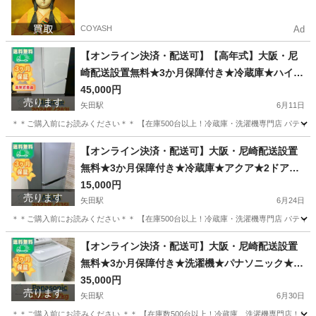
COYASH
Ad
【オンライン決済・配送可】【高年式】大阪・尼
崎配送設置無料★3か月保障付き★冷蔵庫★ハイセ
ンス★3ドア★2024年★HR-G28E3W★R-2344
45,000円
売ります
矢田駅
6月11日
＊＊ご購入前にお読みください＊＊ 【在庫500台以上！冷蔵庫・洗濯機専門店 パティナ】
大阪
大阪市
矢田駅
キッチン家電
無料
【オンライン決済・配送可】大阪・尼崎配送設置
無料★3か月保障付き★冷蔵庫★アクア★2ドア★2
023年★AQR-14P(DS)★R-2248
15,000円
売ります
矢田駅
6月24日
＊＊ご購入前にお読みください＊＊ 【在庫500台以上！冷蔵庫・洗濯機専門店 パティナ】
大阪
大阪市
矢田駅
キッチン家電
AQR
【オンライン決済・配送可】大阪・尼崎配送設置
無料★3か月保障付き★洗濯機★パナソニック★7k
g★2022年★NA-FA7H1★IS-1753
35,000円
売ります
矢田駅
6月30日
＊＊ご購入前にお読みください ＊＊ 【在庫数500台以上！冷蔵庫、洗濯機専門店！リユ