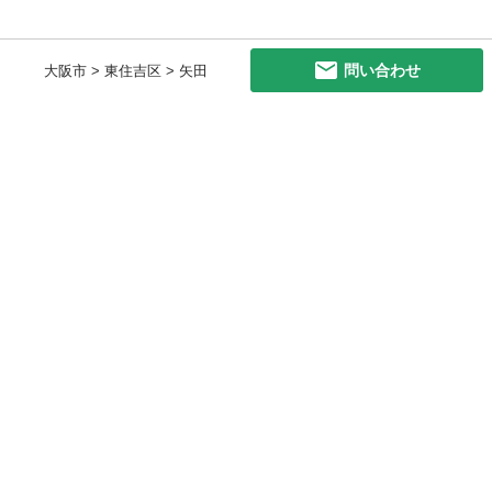
問い合わせ
大阪市 > 東住吉区 > 矢田
初めての方へ
利用規約
プライバシーポリシー
プライバシー・ステートメント
健全化に資する運用方針
お問い合わせ
運営会社
サイトマップ
ご利用ガイド
フリーワードで探す
PC版で表示
都道府県選択
特定商取引法の表示
利用者情報の外部送信について
© 2011-
2026
Jmty, Inc.