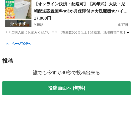
大阪
大阪市
矢田駅
生活家電
家財
【オンライン決済・配送可】【高年式】大阪・尼
崎配送設置無料★3か月保障付き★洗濯機★ハイア
ール★5kg★2025年★JW-U50MK★SS-137
17,000円
売ります
矢田駅
6月7日
＊＊ご購入前にお読みください ＊＊ 【在庫数500台以上！冷蔵庫、洗濯機専門店！リユ
大阪
大阪市
矢田駅
生活家電
無料
ページTOPへ
投稿
誰でも今すぐ30秒で投稿出来る
投稿画面へ (無料)