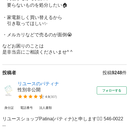
　要らないものを処分したい🏠

・家電新しく買い替えるから

　引き取ってほしい✨

・メルカリなどで売るのが面倒😭

などお困りのことは

是非当店にご相談くださいませ^ ^
投稿者
投稿
9248
件
リユースのパティナ
性別非公開
フォローする
4.9
(
307
)
身分証
電話番号
法人書類
リユースショップPatina(パティナ)と申します🙋‍♂️ 546-0022
...