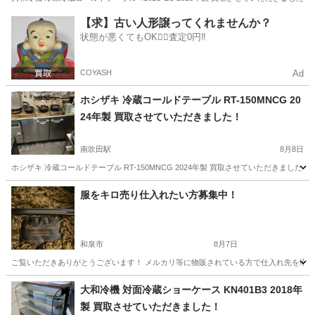
大阪
吹田市
南吹田駅
リサイクルショップ
買取
【求】古い人形譲ってくれませんか？
状態が悪くてもOK🙆‍♀️査定0円‼️
COYASH
Ad
ホシザキ 冷蔵コールドテーブル RT-150MNCG 20
24年製 買取させていただきました！
南吹田駅
8月8日
ホシザキ 冷蔵コールドテーブル RT-150MNCG 2024年製 買取させていただきました！ 商品
大阪
吹田市
南吹田駅
リサイクルショップ
買取
服をキロ売り仕入れたい方募集中！
和泉市
8月7日
ご覧いただきありがとうございます！ メルカリ等に物販されている方で仕入れ先を増やし
大阪
和泉市
リサイクルショップ
メルカリ
大和冷機 対面冷蔵ショーケース KN401B3 2018年
製 買取させていただきました！