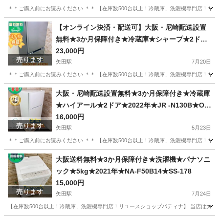
＊＊ご購入前にお読みください ＊＊ 【在庫数500台以上！冷蔵庫、洗濯機専門店！リユ
大阪
大阪市
矢田駅
生活家電
無料
【オンライン決済・配送可】大阪・尼崎配送設置
無料★3か月保障付き★冷蔵庫★シャープ★2ドア
★2022年★SJ-D15J-H★IR-1935
23,000円
売ります
矢田駅
7月20日
＊＊ご購入前にお読みください ＊＊ 【在庫数500台以上！冷蔵庫、洗濯機専門店！リユ
大阪
大阪市
矢田駅
キッチン家電
無料
大阪・尼崎配送設置無料★3か月保障付き★冷蔵庫
★ハイアール★2ドア★2022年★JR -N130B★OR
-169
16,000円
売ります
矢田駅
5月23日
＊＊ご購入前にお読みください ＊＊ 【在庫数500台以上！冷蔵庫、洗濯機専門店！リユ
大阪
大阪市
矢田駅
キッチン家電
無料
大阪送料無料★3か月保障付き★洗濯機★パナソニ
ック★5kg★2021年★NA-F50B14★SS-178
15,000円
売ります
矢田駅
7月24日
【在庫数500台以上！冷蔵庫、洗濯機専門店！リユースショップパティナ】 当店は大阪市