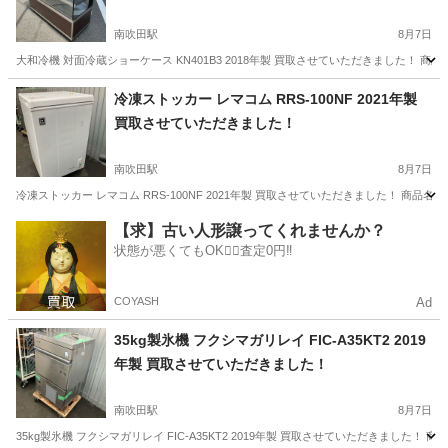
南吹田駅
8月7日
大和冷機 対面冷蔵ショーケース KN401B3 2018年製 買取させていただきました！ 商品名：
大阪
吹田市
南吹田駅
リサイクルショップ
冷凍ストッカー レマコム RRS-100NF 2021年製
買取させていただきました！
南吹田駅
8月7日
冷凍ストッカー レマコム RRS-100NF 2021年製 買取させていただきました！ 商品名：冷凍
大阪
吹田市
南吹田駅
リサイクルショップ
買取
【求】古い人形譲ってくれませんか？
状態が悪くてもOK🙆‍♀️査定0円‼️
COYASH
Ad
35kg製氷機 フクシマガリレイ FIC-A35KT2 2019
年製 買取させていただきました！
南吹田駅
8月7日
35kg製氷機 フクシマガリレイ FIC-A35KT2 2019年製 買取させていただきました！ 商品名：