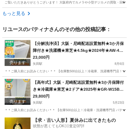
ご覧いただきありがとうございます！ 大阪府内でカメラや小型デジカメの買取・回収をし
大阪
東大阪市
ＪＲ長瀬駅
リサイクルショップ
一眼レフ
もっと見る
リユースのパティナ
さんのその他の投稿記事：
【分解洗浄済】大阪・尼崎配送設置無料★3か月保
障付き★洗濯機★東芝★4.5kg★2024年★AW-45
GA2★IS-2119
23,000円
売ります
矢田駅
8月6日
＊＊ご購入前にお読みください ＊＊ 【在庫数500台以上！冷蔵庫、洗濯機専門店！リユ
大阪
大阪市
矢田駅
生活家電
無料
【高年式】大阪・尼崎配送設置無料★3か月保障付
き★冷蔵庫★東芝★2ドア★2025年★GR-W15BS
(W)★IR1568
29,800円
売ります
矢田駅
5月23日
＊＊ご購入前にお読みください＊＊ 【在庫500台以上！冷蔵庫・洗濯機専門店 パティナ】
大阪
大阪市
矢田駅
キッチン家電
無料
【求・古い人形】夏休みに出てきたもの
状態が悪くてもOK🙆‍♀️査定0円‼️