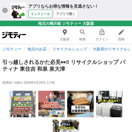
アプリならお得な情報を見逃さない！
インストール
アプリで開く
地元の掲示板 ジモティー 大阪版
大阪府
検索
ログイン
投稿
ジモティー
地元のお店
リサイクルショップ
大阪府のリサイクルシ
引っ越しされるかた必見👀‼️ リサイクルショップ パ
ティナ 東住吉 和泉 泉大津
投稿ID: 1ol0rz
2026年4月20日 11:58