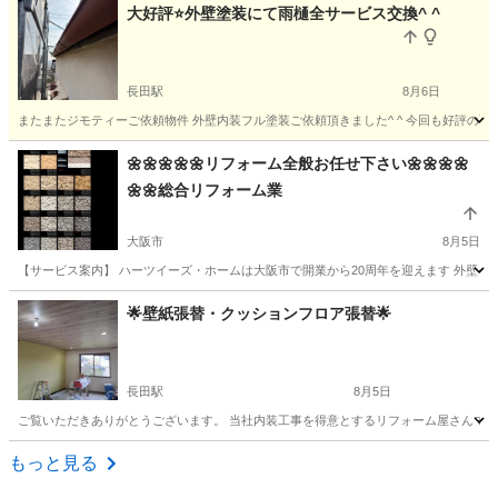
大好評⭐️外壁塗装にて雨樋全サービス交換^ ^
長田駅
8月6日
またまたジモティーご依頼物件 外壁内装フル塗装ご依頼頂きました^ ^ 今回も好評の雨樋
大阪
東大阪市
長田駅
その他
🌼🌼🌼🌼🌼リフォーム全般お任せ下さい🌼🌼🌼🌼
🌼🌼総合リフォーム業
大阪市
8月5日
【サービス案内】 ハーツイーズ・ホームは大阪市で開業から20周年を迎えます 外壁セラ
大阪
大阪市
リフォーム
無料
🌟壁紙張替・クッションフロア張替🌟
長田駅
8月5日
ご覧いただきありがとうございます。 当社内装工事を得意とするリフォーム屋さんです！ 特
大阪
東大阪市
長田駅
リフォーム
張替
もっと見る