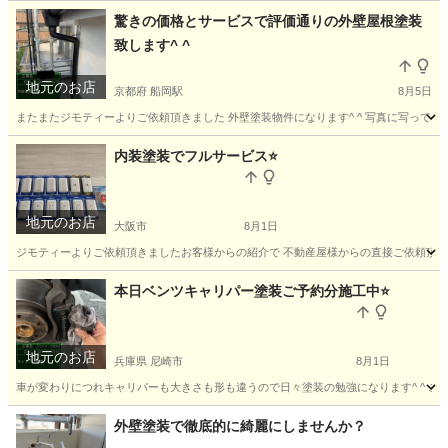
京都
京都市
二条城前駅
その他
外壁
驚きの価格とサービスで評価通りの外壁屋根塗装
致します^ ^
地元のお店
京都府 船岡駅
8月5日
またまたジモティーよりご依頼頂きました 外壁塗装物件になります^ ^ 写真に写っている
京都
南丹市
船岡駅
リフォーム
パテ
内装塗装でフルサービス⭐️
地元のお店
大阪市
8月1日
ジモティーよりご依頼頂きましたお客様からの紹介で 不動産屋様からの直接ご依頼頂きまし
大阪
大阪市
その他
本日ベンツキャリパー塗装ご予約分施工中⭐️
地元のお店
兵庫県 尼崎市
8月1日
車が変わりにつれキャリパーも大きさも形も違うので日々塗装の勉強になります^ ^ こ
兵庫
尼崎市
その他
外壁塗装で徹底的に綺麗にしませんか？