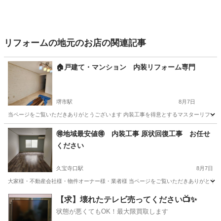
リフォームの地元のお店の関連記事
🏠戸建て・マンション 内装リフォーム専門
堺市駅
8月7日
当ページをご覧いただきありがとうございます 内装工事を得意とするマスターリフォームで
大阪
堺市
堺市駅
リフォーム
無料
🉐地域最安値🉐 内装工事 原状回復工事 お任せ
ください
久宝寺口駅
8月7日
大家様・不動産会社様・物件オーナー様・業者様 当ページをご覧いただきありがとうござい
大阪
東大阪市
久宝寺口駅
リフォーム
物件
【求】壊れたテレビ売ってください📺✨
状態が悪くてもOK！最大限買取します