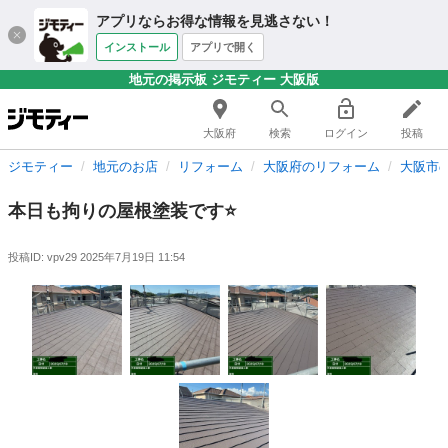
アプリならお得な情報を見逃さない！
インストール
アプリで開く
地元の掲示板 ジモティー 大阪版
大阪府
検索
ログイン
投稿
ジモティー
地元のお店
リフォーム
大阪府のリフォーム
大阪市
本日も拘りの屋根塗装です⭐️
投稿ID: vpv29
2025年7月19日 11:54