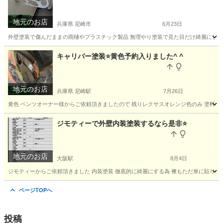
地元のお店
兵庫県 尼崎市
6月23日
外壁塗装で傷んだままの雨樋やプラスチック製品 無理やり塗装で見た目だけ綺麗にしてい
兵庫
尼崎市
リフォーム
外壁塗装
キャリパー塗装⭐️黄色予約入りました^ ^
地元のお店
兵庫県 尼崎駅
7月26日
黄色 ベンツオーナー様からご依頼頂きましたので 残りレクサスオレンジ色のみ 塗料一台分あ
兵庫
尼崎市
尼崎駅
その他
ジモティーで外壁内装塗装するなら是非⭐️
地元のお店
大阪駅
8月4日
ジモティーからご依頼頂きました 内装塗装 徹底的に綺麗にする為 襖もただ単に貼り替えす
大阪
大阪市
大阪駅
その他
ページTOPへ
投稿