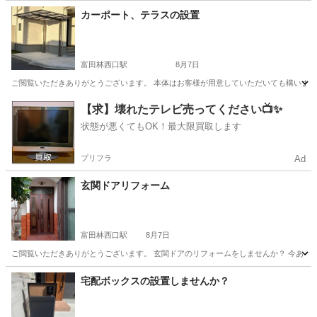
大阪
富田林市
富田林西口駅
リフォーム
お客様
カーポート、テラスの設置
富田林西口駅
8月7日
ご閲覧いただきありがとうございます。 本体はお客様が用意していただいても構いません
大阪
富田林市
富田林西口駅
リフォーム
カーポート
【求】壊れたテレビ売ってください📺✨
状態が悪くてもOK！最大限買取します
プリフラ
Ad
玄関ドアリフォーム
富田林西口駅
8月7日
ご閲覧いただきありがとうございます。 玄関ドアのリフォームをしませんか？ 今あるド
大阪
富田林市
富田林西口駅
その他
給湯器
宅配ボックスの設置しませんか？