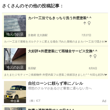
さく
さんのその他の投稿記事：
カバー工法でもきっちり洗う外壁塗装^ ^
地元のお店
京都府 北大路駅
7月27日
カバー工法で屋根をガルテクトに変える場合 汚れた屋根のままカバー工法で隠されてま
京都
京都市
北大路駅
その他
外壁
大好評⭐️外壁塗装にて雨樋全サービス交換^ ^
地元のお店
長田駅
8月6日
またまたジモティーご依頼物件 外壁内装フル塗装ご依頼頂きました^ ^ 今回も好評の雨樋
大阪
東大阪市
長田駅
その他
自社ローンに頼らず車にノレル
理想のクルマがあるけど審査に通らない方へ
（株）ICT
Ad