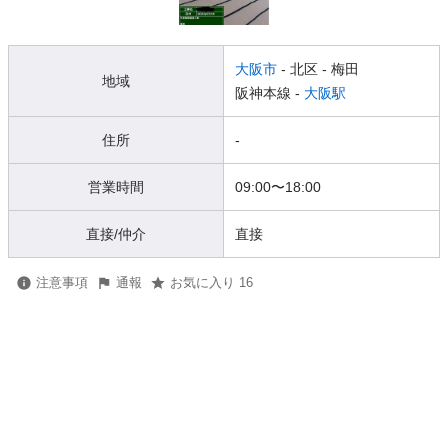
大阪市
- 北区
- 梅田
地域
阪神本線 -
大阪駅
住所
-
営業時間
09:00
〜
18:00
直接/仲介
直接
注意事項
通報
お気に入り 16