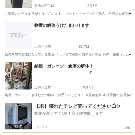
富田林西口駅
8月7日
ご閲覧いただきありがとうございます。 ネットショッピングで購入した商品を置き配で
大阪
富田林市
富田林西口駅
その他
タイプ
物置の解体うけたまわります
土師ノ里駅
8月7日
庭の片隅で邪魔になっている物置 ベランダで移動も出来ない物置 解体 撤去うけたまわ
大阪
藤井寺市
土師ノ里駅
その他
納屋 ガレージ 倉庫の解体！
土師ノ里駅
8月7日
納屋 ガレージ 倉庫などの解体 お手伝いします！ 🔺見積無料 🔺残置物の処理もご相談下さい
大阪
藤井寺市
土師ノ里駅
その他
ガレージ
【求】壊れたテレビ売ってください📺✨
状態が悪くてもOK！最大限買取します
プリフラ
Ad