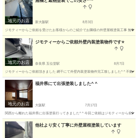
無機と遮熱塗装でこの安さ^ ^
地元のお店
新大阪駅
8月3日
ジモティーからご依頼を受けたお客様からのご紹介でお隣様の外壁屋根塗装工事 無事完工し
大阪
大阪市
新大阪駅
その他
無料
ジモティーからご依頼外壁内装塗装物件です⭐️
地元のお店
奈良県 五位堂駅
8月7日
ジモティーからご依頼頂きました 網干にて外壁内装塗装物件完工致しました^ ^ 不動産業者
奈良
香芝市
五位堂駅
リフォーム
福井県にて出張塗装しました^ ^
地元のお店
大阪駅
7月17日
関西から離れた福井県に出張塗装行ってきました^ ^ 今回ご依頼はジモティーから前回塗
大阪
大阪市
大阪駅
その他
他社より安く丁寧に外壁屋根塗装しています