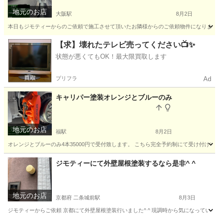
地元のお店
大阪駅
8月2日
本日もジモティーからのご依頼で施工させて頂いたお隣様からのご依頼物件になります^ 
大阪
大阪市
大阪駅
リフォーム
外壁
【求】壊れたテレビ売ってください📺✨
状態が悪くてもOK！最大限買取します
プリフラ
Ad
キャリパー塗装オレンジとブルーのみ
地元のお店
福駅
8月2日
オレンジとブルーのみ4本35000円で受付致します。 こちら完全予約制にて受け付けて
大阪
大阪市
福駅
その他
取り外し
ジモティーにて外壁屋根塗装するなら是非^ ^
地元のお店
京都府 二条城前駅
8月3日
ジモティーからご依頼 京都にて外壁屋根塗装行いました^ ^ 現調時から気になっていた