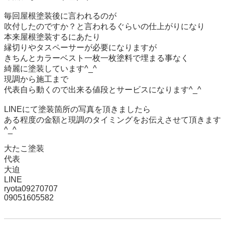
毎回屋根塗装後に言われるのが

吹付したのですか？と言われるぐらいの仕上がりになり

本来屋根塗装するにあたり

縁切りやタスペーサーが必要になりますが

きちんとカラーベスト一枚一枚塗料で埋まる事なく

綺麗に塗装しています^_^

現調から施工まで

代表自ら動くので出来る値段とサービスになります^_^

LINEにて塗装箇所の写真を頂きましたら

ある程度の金額と現調のタイミングをお伝えさせて頂きます
^_^

大たこ塗装

代表

大迫

LINE 

ryota09270707

09051605582