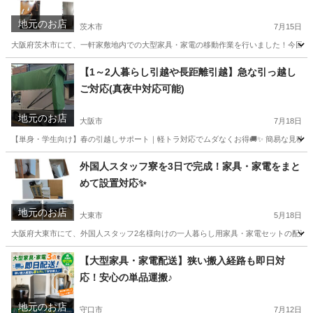
地元のお店
茨木市
7月15日
大阪府茨木市にて、一軒家敷地内での大型家具・家電の移動作業を行いました！今回は12
大阪
茨木市
便利屋
案件
【1～2人暮らし引越や長距離引越】急な引っ越し
ご対応(真夜中対応可能)
地元のお店
大阪市
7月18日
【単身・学生向け】春の引越しサポート｜軽トラ対応でムダなくお得🚚✨ 簡易な見積もり
大阪
大阪市
引っ越し
軽トラ
外国人スタッフ寮を3日で完成！家具・家電をまと
めて設置対応✨
地元のお店
大東市
5月18日
大阪府大東市にて、外国人スタッフ2名様向けの一人暮らし用家具・家電セットの配送＆設
大阪
大東市
リサイクルショップ
格安
【大型家具・家電配送】狭い搬入経路も即日対
応！安心の単品運搬♪
地元のお店
守口市
7月12日