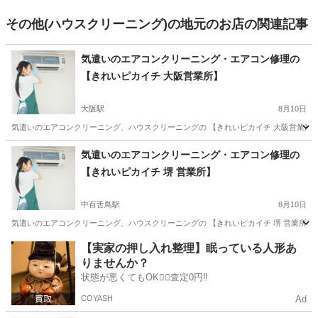
その他(ハウスクリーニング)の地元のお店の関連記事
気遣いのエアコンクリーニング・エアコン修理の
【きれいピカイチ 大阪営業所】
大阪駅
8月10日
気遣いのエアコンクリーニング、ハウスクリーニングの 【きれいピカイチ 大阪営業所】
大阪
大阪市
大阪駅
エアコン掃除
無料
気遣いのエアコンクリーニング・エアコン修理の
【きれいピカイチ 堺 営業所】
中百舌鳥駅
8月10日
気遣いのエアコンクリーニング、ハウスクリーニングの 【きれいピカイチ 堺 営業所】
大阪
堺市
中百舌鳥駅
エアコン掃除
【実家の押し入れ整理】眠っている人形あ
りませんか？
状態が悪くてもOK🙆‍♀️査定0円‼️
COYASH
Ad