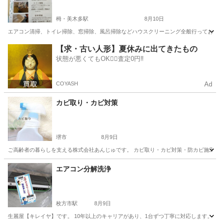
栂・美木多駅
8月10日
エアコン清掃、トイレ掃除、窓掃除、風呂掃除などハウスクリーニング全般行っておりま
大阪
堺市
栂・美木多駅
ハウスクリーニング
就労継続支援
【求・古い人形】夏休みに出てきたもの
状態が悪くてもOK🙆‍♀️査定0円‼️
COYASH
Ad
カビ取り・カビ対策
堺市
8月9日
ご高齢者の暮らしを支える株式会社あんじゅです。 カビ取り・カビ対策・防カビ施工承り
大阪
堺市
ハウスクリーニング
カビ取り
エアコン分解洗浄
枚方市駅
8月9日
生麗屋【キレイヤ】です。 10年以上のキャリアがあり、1台ずつ丁寧に対応します。 ※当