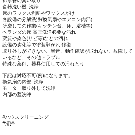
排水管の臭い取り

食器洗い機  洗浄

床のワックス剥離やワックスがけ

各設備の分解洗浄(換気扇やエアコン内部)

研磨しての作業(キッチン台、床、浴槽等)

ベランダの床 高圧洗浄必要な汚れ

変質や染色(サビ等)などの汚れ

設備の劣化等で塗装剥がれ 修復

取り外しができない、異音、動作確認が取れない、故障して
いるなど、その他トラブル

特殊な薬剤、器具使用しての汚れとり

下記は対応不可(例)になります。

換気扇の内部  洗浄

モーター取り外して洗浄

内部の蓋洗浄

#ハウスクリーニング

#清掃