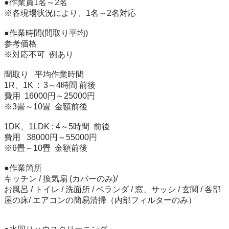
●作業員1名～2名

※各現場状況により、1名～2名対応

●作業時間(間取り平均)

参考価格

※対応不可  例あり

間取り   平均作業時間

1R、1K  :  3～4時間 前後

費用  16000円～25000円

※3畳～10畳  金額前後

1DK、1LDK : 4～5時間  前後

費用   38000円～55000円

※6畳～10畳  金額前後

●作業箇所

キッチン / 換気扇 (カバーのみ)/

お風呂 / トイレ / 洗面所 / ベランダ / 窓、サッシ / 玄関 / 各部
屋の床/ エアコンの簡易清掃（内部フィルターのみ）
