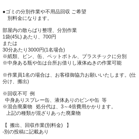
●ゴミの分別作業や不用品回収 ご希望

    別料金になります。

部屋内の散らばり整理、分別作業

1袋(45L) あたり、700円

または

30分あたり3000円(1名場合)

※紙類、ビン、缶、ペットボトル、プラスチックに分別

※中身ある瓶や缶は台所お借りし液体ぬきの作業可能

※作業員1名の場合は、お客様御協力お願いいたします。(仕
分け、搬出)

※回収不可  例

  中身ありスプレー缶、液体ありのビンや缶  等

※混合廃棄物   処分代は、3～4倍費用かかります。

   上記の種類が混ざりあった廃棄物

【  搬出、回収作業(別料金)   】

-別の投稿に記載あり
