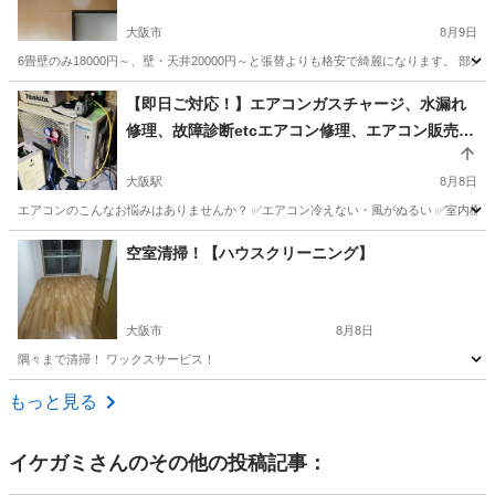
大阪市
8月9日
6畳壁のみ18000円～、壁・天井20000円～と張替よりも格安で綺麗になります。 部
大阪
大阪市
ハウスクリーニング
壁紙
【即日ご対応！】エアコンガスチャージ、水漏れ
修理、故障診断etcエアコン修理、エアコン販売、
エアコン買取【エアコンの悩みごと解決】
大阪駅
8月8日
エアコンのこんなお悩みはありませんか？ ✅エアコン冷えない・風がぬるい ✅室内機か
大阪
大阪市
大阪駅
エアコン掃除
エアコンガスチャージ
空室清掃！【ハウスクリーニング】
大阪市
8月8日
隅々まで清掃！ ワックスサービス！
大阪
大阪市
ハウスクリーニング
ワックス
もっと見る
イケガミ
さんのその他の投稿記事：