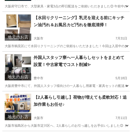
大阪府守口市で、大型家具・家電3点の即日配送をご依頼いただきました😊 午前中のお問
大阪
守口市
便利屋
【水回りクリーニング】乳児を迎える前にキッチ
ン油汚れ＆お風呂カビ汚れを徹底清掃！
地元のお店
大阪市
7月31日
大阪市鶴見区にて水回りクリーニングのご依頼をいただきました！今回は入居中のお部屋で
大阪
大阪市
風呂掃除
お客様
外国人スタッフ寮へ一人暮らしセットをまとめて
設置！中古家電でコスト削減✨
地元のお店
豊中市
5月18日
大阪府豊中市にて、外国人スタッフ様向けの一人暮らし用家電・家具セットの配送＆設置を
大阪
豊中市
便利屋
【2人暮らし引越し】荷物が増えても柔軟対応！追
加作業もお任せ♪
地元のお店
大阪市
7月11日
大阪市福島区から大阪市淀川区へ、2人暮らしのお引っ越しをお手伝いしました😊 ドラム