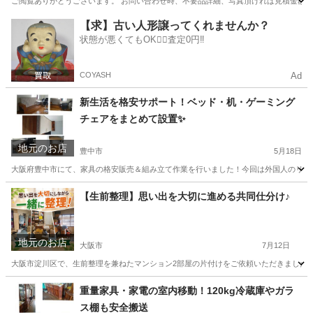
ご閲覧ありがとうございます。 お問い合わせ時、不要品詳細、写真頂ければ見積金額ご提
大阪
吹田市
江坂駅
不用品回収
取り外し
【求】古い人形譲ってくれませんか？
状態が悪くてもOK🙆‍♀️査定0円‼️
COYASH
Ad
新生活を格安サポート！ベッド・机・ゲーミング
チェアをまとめて設置✨
地元のお店
豊中市
5月18日
大阪府豊中市にて、家具の格安販売＆組み立て作業を行いました！今回は外国人のリピータ
大阪
豊中市
便利屋
格安
【生前整理】思い出を大切に進める共同仕分け♪
地元のお店
大阪市
7月12日
大阪市淀川区で、生前整理を兼ねたマンション2部屋の片付けをご依頼いただきました✨
大阪
大阪市
不用品回収
片付け
重量家具・家電の室内移動！120kg冷蔵庫やガラ
ス棚も安全搬送