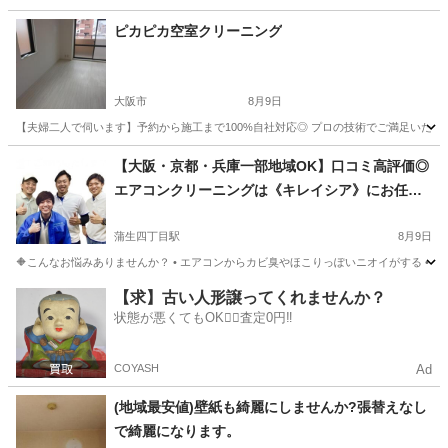
大阪
枚方市
枚方市駅
エアコン掃除
無料
ピカピカ空室クリーニング
大阪市
8月9日
【夫婦二人で伺います】予約から施工まで100%自社対応◎ プロの技術でご満足いた
大阪
大阪市
ハウスクリーニング
夫婦
【大阪・京都・兵庫一部地域OK】口コミ高評価◎
エアコンクリーニングは《キレイシア》にお任
せ！
蒲生四丁目駅
8月9日
🔶こんなお悩みありませんか？ • エアコンからカビ臭やほこりっぽいニオイがする • 冷
大阪
大阪市
蒲生四丁目駅
エアコン掃除
料金
【求】古い人形譲ってくれませんか？
状態が悪くてもOK🙆‍♀️査定0円‼️
COYASH
Ad
(地域最安値)壁紙も綺麗にしませんか?張替えなし
で綺麗になります。