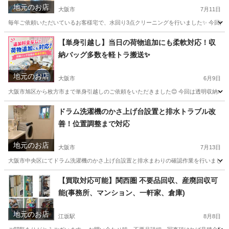
地元のお店
大阪市
7月11日
毎年ご依頼いただいているお客様宅で、水回り3点クリーニングを行いました✨ 今回は
大阪
大阪市
風呂掃除
お客様
【単身引越し】当日の荷物追加にも柔軟対応！収
納バッグ多数を軽トラ搬送✨
地元のお店
大阪市
6月9日
大阪市旭区から枚方市まで単身引越しのご依頼をいただきました😊 今回は透明収納バッグを
大阪
大阪市
引っ越し
単身引越し
ドラム洗濯機のかさ上げ台設置と排水トラブル改
善！位置調整まで対応
地元のお店
大阪市
7月13日
大阪市中央区にてドラム洗濯機のかさ上げ台設置と排水まわりの確認作業を行いました！
大阪
大阪市
運搬代行
【買取対応可能】関西圏 不要品回収、産廃回収可
能(事務所、マンション、一軒家、倉庫)
地元のお店
江坂駅
8月8日