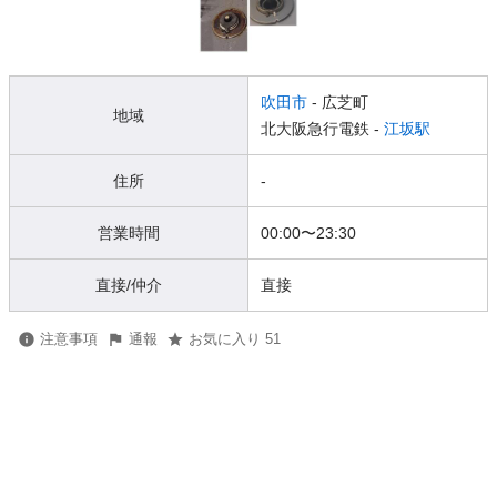
吹田市
- 広芝町
地域
北大阪急行電鉄 -
江坂駅
住所
-
営業時間
00:00
〜
23:30
直接/仲介
直接
注意事項
通報
お気に入り 51