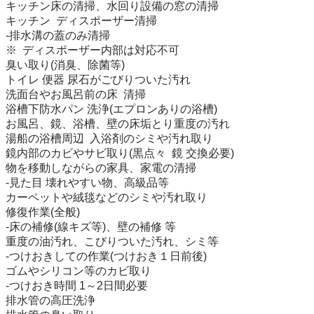
キッチン床の清掃、水回り設備の窓の清掃

キッチン  ディスポーザー清掃

-排水溝の蓋のみ清掃

※  ディスポーザー内部は対応不可

臭い取り(消臭、除菌等)

トイレ 便器 尿石がごびりついた汚れ

洗面台やお風呂前の床  清掃

浴槽下防水パン 洗浄(エプロンありの浴槽)

お風呂、鏡、浴槽、壁の床垢とり重度の汚れ

湯船の浴槽周辺  入浴剤のシミや汚れ取り

鏡内部のカビやサビ取り(黒点々  鏡 交換必要)

物を移動しながらの家具、家電の清掃

-見た目 壊れやすい物、高級品等

カーペットや絨毯などのシミや汚れ取り

修復作業(全般)

-床の補修(線キズ等)、壁の補修 等

重度の油汚れ、こびりついた汚れ、シミ等

-つけおきしての作業(つけおき１日前後)

ゴムやシリコン等のカビ取り

-つけおき時間 1～2日間必要

排水管の高圧洗浄
