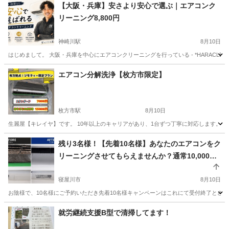
【大阪・兵庫】安さより安心で選ぶ｜エアコンク
リーニング8,800円
神崎川駅
8月10日
はじめまして。 大阪・兵庫を中心にエアコンクリーニングを行っている - *HARACLEA
大阪
大阪市
神崎川駅
エアコン掃除
料金
エアコン分解洗浄【枚方市限定】
枚方市駅
8月10日
生麗屋【キレイヤ】です。 10年以上のキャリアがあり、1台ずつ丁寧に対応します。 ※当
大阪
枚方市
枚方市駅
エアコン掃除
無料
残り3名様！【先着10名様】あなたのエアコンをク
リーニングさせてもらえませんか？通常10,000円
→6,000円✨高圧洗浄で内部まで徹底洗浄！追加料
金なし（詳しくは❷価格表をご覧ください）
寝屋川市
8月10日
お陰様で、10名様にご予約いただき先着10名様キャンペーンはこれにて受付終了とさせ
大阪
寝屋川市
エアコン掃除
就労継続支援B型で清掃してます！