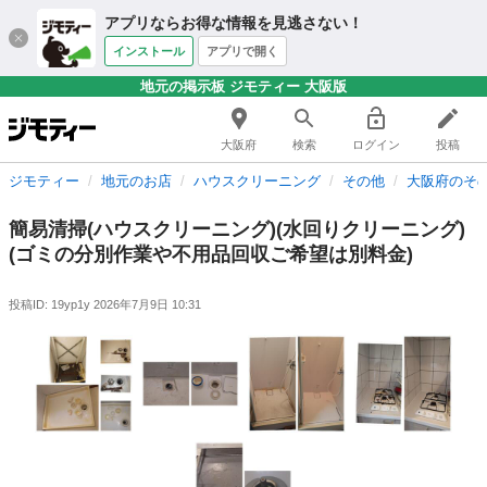
アプリならお得な情報を見逃さない！
インストール
アプリで開く
地元の掲示板 ジモティー 大阪版
大阪府
検索
ログイン
投稿
ジモティー
地元のお店
ハウスクリーニング
その他
大阪府のそ
簡易清掃(ハウスクリーニング)(水回りクリーニング)
(ゴミの分別作業や不用品回収ご希望は別料金)
投稿ID: 19yp1y
2026年7月9日 10:31