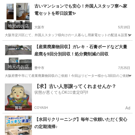
古いマンションでも安心！外国人スタッフ寮へ家
電セットを即日設置✨
地元のお店
大阪市
5月18日
大阪市淀川区にて、外国人スタッフ様向けの一人暮らし用家電セットの配送＆設置を行いまし
大阪
大阪市
リサイクルショップ
物件
【産業廃棄物回収】ガレキ・石膏ボードなど大量
産廃を9回分別回収！処分費削減の回収
地元のお店
豊中市
7月25日
大阪府豊中市にて産業廃棄物回収のご依頼！今回はリピーター様から3回目のご依頼でした
大阪
豊中市
不用品回収
買取
【求】古い人形譲ってくれませんか？
状態が悪くてもOK🙆‍♀️査定0円‼️
COYASH
Ad
【水回りクリーニング】毎年ご依頼いただく安心
の定期清掃♪