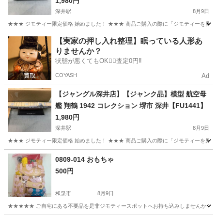
1,980円
深井駅
8月9日
★★★ ジモティー限定価格 始めました！ ★★★ 商品ご購入の際に「ジモティーを見た
大阪
堺市
深井駅
模型、プラモデル
ジャングル
【実家の押し入れ整理】眠っている人形あ
りませんか？
状態が悪くてもOK🙆‍♀️査定0円‼️
COYASH
Ad
【ジャングル深井店】【ジャンク品】模型 航空母
艦 翔鶴 1942 コレクション 堺市 深井【FU1441】
1,980円
深井駅
8月9日
★★★ ジモティー限定価格 始めました！ ★★★ 商品ご購入の際に「ジモティーを見た
大阪
堺市
深井駅
模型、プラモデル
ジャングル
0809-014 おもちゃ
500円
和泉市
8月9日
★★★★★ ご自宅にある不要品を是非ジモティースポットへお持ち込みしませんか？ 家