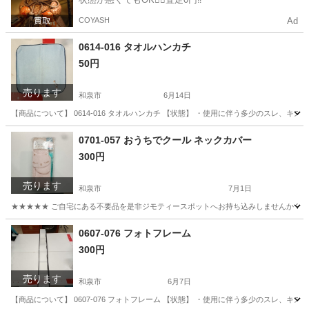
COYASH
Ad
0614-016 タオルハンカチ
50円
売ります
和泉市
6月14日
【商品について】 0614-016 タオルハンカチ 【状態】 ・使用に伴う多少のスレ、
大阪
和泉市
小物
リユース
0701-057 おうちでクール ネックカバー
300円
売ります
和泉市
7月1日
★★★★★ ご自宅にある不要品を是非ジモティースポットへお持ち込みしませんか？ 家
大阪
和泉市
ファブリック、カバー
現地
0607-076 フォトフレーム
300円
売ります
和泉市
6月7日
【商品について】 0607-076 フォトフレーム 【状態】 ・使用に伴う多少のスレ、