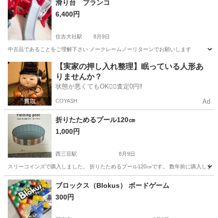
滑り台 ブランコ
6,400円
住吉大社駅
8月9日
中古品であることをご理解下さい ノークレームノーリターンでお願いします
大阪
大阪市
住吉大社駅
その他
ブランコ
【実家の押し入れ整理】眠っている人形あ
りませんか？
状態が悪くてもOK🙆‍♀️査定0円‼️
COYASH
Ad
折りたためるプール120㎝
1,000円
西三荘駅
8月9日
スリーコインズで購入しました。 折りたためるプール120㎝です。 数年前に購入しま
大阪
門真市
西三荘駅
その他
ブロックス（Blokus） ボードゲーム
300円