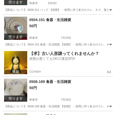
売ります
和泉市
6月6日
【商品について】 0606-011 バッグ 【状態】 ・使用に伴う多少のスレ、キズ、落
大阪
和泉市
バッグ
リユース
0504-151 食器・生活雑貨
50円
売ります
和泉市
7月23日
【商品について】 0504-151 食器・生活雑貨 【状態】 ・使用に伴う多少のスレ、
大阪
和泉市
生活雑貨
【求】古い人形譲ってくれませんか？
状態が悪くてもOK🙆‍♀️査定0円‼️
COYASH
Ad
0508-189 食器・生活雑貨
50円
売ります
和泉市
7月26日
【商品について】 0508-189 食器・生活雑貨 【状態】 ・使用に伴う多少のスレ、
大阪
和泉市
生活雑貨
リユース