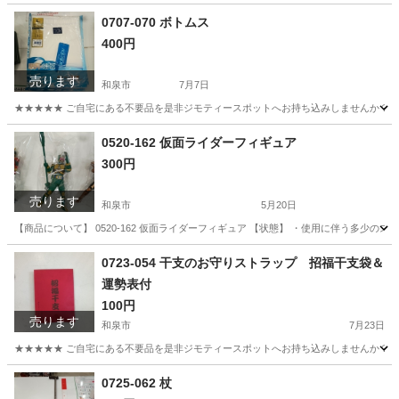
大阪
和泉市
ミラー/鏡
リユース
0707-070 ボトムス
400円
売ります
和泉市
7月7日
★★★★★ ご自宅にある不要品を是非ジモティースポットへお持ち込みしませんか？ 家
大阪
和泉市
ボトムス
現地
0520-162 仮面ライダーフィギュア
300円
売ります
和泉市
5月20日
【商品について】 0520-162 仮面ライダーフィギュア 【状態】 ・使用に伴う多少
大阪
和泉市
子供用品
リユース
0723-054 干支のお守りストラップ 招福干支袋＆
運勢表付
100円
売ります
和泉市
7月23日
★★★★★ ご自宅にある不要品を是非ジモティースポットへお持ち込みしませんか？ 家
大阪
和泉市
インテリア雑貨/小物
干支
0725-062 杖