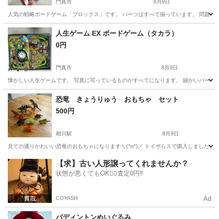
門真市
8月9日
人気の戦略ボードゲーム「ブロックス」です。 パーツはすべて揃っています。 問題なく遊
大阪
門真市
ボードゲーム
人生ゲーム EX ボードゲーム（タカラ）
0円
門真市
8月9日
懐かしい人生ゲームです。 写真に写っているものがすべてになります。 細かいパーツ
大阪
門真市
ボードゲーム
恐竜 きょうりゅう おもちゃ セット
500円
相川駅
8月9日
見ての通りかわいい恐竜のおもちゃになります＼(^o^)／ トイザらスで購入しました
大阪
吹田市
相川駅
おもちゃ
恐竜
【求】古い人形譲ってくれませんか？
状態が悪くてもOK🙆‍♀️査定0円‼️
COYASH
Ad
パディントンぬいぐるみ