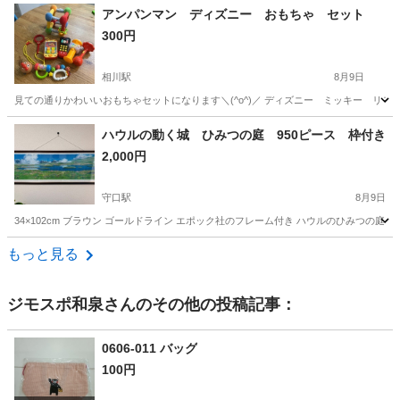
大阪
和泉市
おもちゃ
現地
アンパンマン ディズニー おもちゃ セット
300円
相川駅
8月9日
見ての通りかわいいおもちゃセットになります＼(^o^)／ ディズニー ミッキー リモ
大阪
吹田市
相川駅
おもちゃ
ハウルの動く城 ひみつの庭 950ピース 枠付き
2,000円
守口駅
8月9日
34×102cm ブラウン ゴールドライン エポック社のフレーム付き ハウルのひみつの庭 
大阪
守口市
守口駅
パズル
ピース
もっと見る
ジモスポ和泉
さんのその他の投稿記事：
0606-011 バッグ
100円