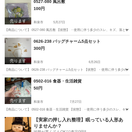
0527-080 風呂敷
100円
売ります
和泉市
5月27日
【商品について】 0527-080 風呂敷 【状態】 ・使用に伴う多少のスレ、キズ、落
大阪
和泉市
小物
リユース
0626-238 バッグチャーム5点セット
300円
売ります
和泉市
6月26日
【商品について】 0626-238 バッグチャーム5点セット 【状態】 ・使用に伴う多
大阪
和泉市
アクセサリー
リユース
0502-016 食器・生活雑貨
50円
売ります
和泉市
7月27日
【商品について】 0502-016 食器・生活雑貨 【状態】 ・使用に伴う多少のスレ、
大阪
和泉市
生活雑貨
リユース
【実家の押し入れ整理】眠っている人形あ
りませんか？
状態が悪くてもOK🙆‍♀️査定0円‼️