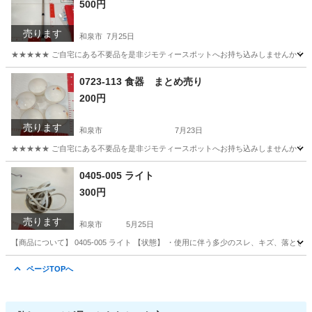
500円
売ります
和泉市
7月25日
★★★★★ ご自宅にある不要品を是非ジモティースポットへお持ち込みしませんか？ 家
大阪
和泉市
その他
現地
0723-113 食器 まとめ売り
200円
売ります
和泉市
7月23日
★★★★★ ご自宅にある不要品を是非ジモティースポットへお持ち込みしませんか？ 家
大阪
和泉市
食器
現地
0405-005 ライト
300円
売ります
和泉市
5月25日
【商品について】 0405-005 ライト 【状態】 ・使用に伴う多少のスレ、キズ、落
大阪
和泉市
家電
ページTOPへ