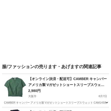
服/ファッションの売ります・あげますの関連記事
【オンライン決済・配送可】CAMBER キャンバー
アメリカ製 Vガゼットショートスリーブスウェッ
ト CAM14SS-004 S GREEN トレーナー 半袖 Tシ
2,980円
ャツ トップス【中古】【CAMBER】
大阪市
8月7日
CAMBER キャンバー アメリカ製 Vガゼットショートスリーブスウェット CAM14SS-004
大阪
大阪市
トレーナー