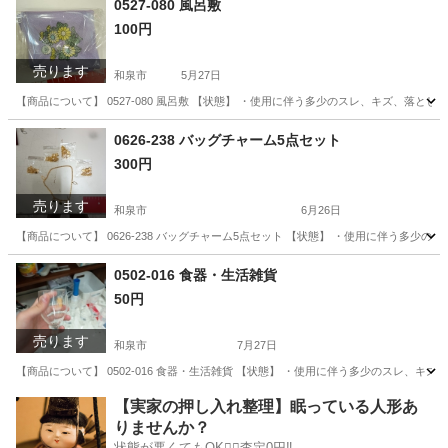
0527-080 風呂敷
100円
売ります
和泉市
5月27日
【商品について】 0527-080 風呂敷 【状態】 ・使用に伴う多少のスレ、キズ、落
大阪
和泉市
小物
リユース
0626-238 バッグチャーム5点セット
300円
売ります
和泉市
6月26日
【商品について】 0626-238 バッグチャーム5点セット 【状態】 ・使用に伴う多
大阪
和泉市
アクセサリー
リユース
0502-016 食器・生活雑貨
50円
売ります
和泉市
7月27日
【商品について】 0502-016 食器・生活雑貨 【状態】 ・使用に伴う多少のスレ、
大阪
和泉市
生活雑貨
リユース
【実家の押し入れ整理】眠っている人形あ
りませんか？
状態が悪くてもOK🙆‍♀️査定0円‼️