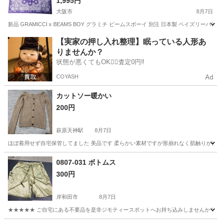
ズリーバンダナ PURPLE コットン スカーフ ハン
1,995円
カチ ストール【新古品】【中古】【GRAMICCI ×
大阪市
8月7日
BEAMS BOY】
新品 GRAMICCI x BEAMS BOY グラミチ ビームスボーイ 別注 日本製 ペイズリーバンダナ 
大阪
大阪市
小物
BEAMS BOY
【実家の押し入れ整理】眠っている人形あ
りませんか？
状態が悪くてもOK🙆‍♀️査定0円‼️
COYASH
Ad
カットソー暖かい
200円
萩原天神駅
8月7日
ほぼ着用せず自宅保管してました 美品です 柔らかい素材ですが形崩れなく肌触りが良い
大阪
堺市
萩原天神駅
カットソー
せん
0807-031 ボトムス
300円
岸和田市
8月7日
★★★★★ ご自宅にある不要品を是非ジモティースポットへお持ち込みしませんか？ 家