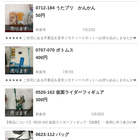
大阪
和泉市
ミラー/鏡
リユース
0712-184 うたプリ かんかん
50円
売ります
和泉市
7月12日
★★★★★ ご自宅にある不要品を是非ジモティースポットへお持ち込みしませんか？ 家
大阪
和泉市
おもちゃ
うたプリ
0707-070 ボトムス
400円
売ります
和泉市
7月7日
★★★★★ ご自宅にある不要品を是非ジモティースポットへお持ち込みしませんか？ 家
大阪
和泉市
ボトムス
現地
0520-162 仮面ライダーフィギュア
300円
売ります
和泉市
5月20日
【商品について】 0520-162 仮面ライダーフィギュア 【状態】 ・使用に伴う多少
大阪
和泉市
子供用品
リユース
0623-112 バッグ