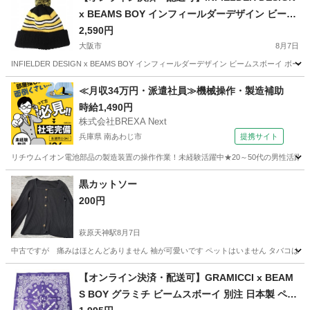
x BEAMS BOY インフィールダーデザイン ビーム
スボーイ 別注 日本製 ボーダーポンポンニットキ
2,590円
ャップ ONE SIZE BLACK/YELLOW ワッチキャッ
大阪市
8月7日
プ ビーニー ニット帽 帽子【中古】【INFIELDER
INFIELDER DESIGN x BEAMS BOY インフィールダーデザイン ビームスボーイ
DESIGN × BEAMS BOY】
大阪
大阪市
小物
≪月収34万円・派遣社員≫機械操作・製造補助
時給1,490円
株式会社BREXA Next
兵庫県 南あわじ市
提携サイト
リチウムイオン電池部品の製造装置の操作作業！未経験活躍中★20～50代の男性活躍中
兵庫
南あわじ市
その他
黒カットソー
200円
萩原天神駅
8月7日
中古ですが 痛みはほとんどありません 袖が可愛いです ペットはいません タバコはす
大阪
堺市
萩原天神駅
カットソー
せん
【オンライン決済・配送可】GRAMICCI x BEAM
S BOY グラミチ ビームスボーイ 別注 日本製 ペイ