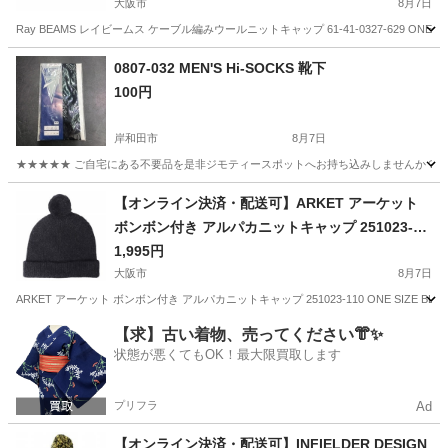
ニー ニット帽 帽子【中古】【Ray BEAMS】
大阪市
8月7日
Ray BEAMS レイビームス ケーブル編みウールニットキャップ 61-41-0327-629 ONE
大阪
大阪市
小物
ニット帽
0807-032 MEN'S Hi-SOCKS 靴下
100円
岸和田市
8月7日
★★★★★ ご自宅にある不要品を是非ジモティースポットへお持ち込みしませんか？ 家
大阪
岸和田市
小物
現地
【オンライン決済・配送可】ARKET アーケット
ボンボン付き アルパカニットキャップ 251023-11
0 ONE SIZE BLACK ワッチキャップ ビーニー ニ
1,995円
ット帽 帽子【中古】【ARKET】
大阪市
8月7日
ARKET アーケット ボンボン付き アルパカニットキャップ 251023-110 ONE SIZE 
大阪
大阪市
小物
【求】古い着物、売ってください👘✨
状態が悪くてもOK！最大限買取します
プリフラ
Ad
【オンライン決済・配送可】INFIELDER DESIGN