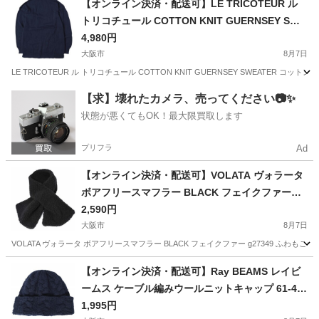
【オンライン決済・配送可】LE TRICOTEUR ル
トリコチュール COTTON KNIT GUERNSEY SWE
ATER コットンニットガンジーセーター TR-4142
4,980円
36 NAVY セーター プルオーバー トップス【中
大阪市
8月7日
古】【LE TRICOTEUR】
LE TRICOTEUR ル トリコチュール COTTON KNIT GUERNSEY SWEATER コッ
大阪
大阪市
ニット
【求】壊れたカメラ、売ってください📷✨
状態が悪くてもOK！最大限買取します
プリフラ
Ad
【オンライン決済・配送可】VOLATA ヴォラータ
ボアフリースマフラー BLACK フェイクファー
【中古】【VOLATA】
2,590円
大阪市
8月7日
VOLATA ヴォラータ ボアフリースマフラー BLACK フェイクファー g27349 
大阪
大阪市
小物
【オンライン決済・配送可】Ray BEAMS レイビ
ームス ケーブル編みウールニットキャップ 61-41-
0327-629 ONE SIZE NAVY ワッチキャップ ビー
1,995円