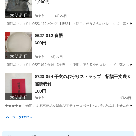
1,000円
売ります
和泉市
6月23日
【商品について】 0623-112 バッグ 【状態】 ・使用に伴う多少のスレ、キズ、落
大阪
和泉市
バッグ
リユース
0627-012 食器
300円
売ります
和泉市
6月27日
【商品について】 0627-012 食器 【状態】 ・使用に伴う多少のスレ、キズ、落と
大阪
和泉市
食器
リユース
0723-054 干支のお守りストラップ 招福干支袋＆
運勢表付
100円
売ります
和泉市
7月23日
★★★★★ ご自宅にある不要品を是非ジモティースポットへお持ち込みしませんか？ 家
大阪
和泉市
インテリア雑貨/小物
干支
ページTOPへ