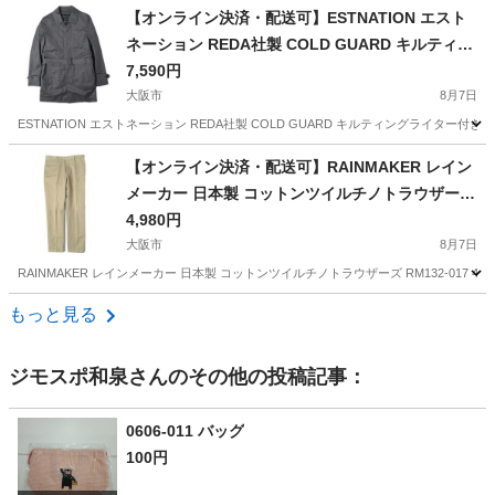
大阪
岸和田市
ボトムス
現地
【オンライン決済・配送可】ESTNATION エスト
ネーション REDA社製 COLD GUARD キルティン
グライター付き ベルテッドステンカラーコート 42
7,590円
-200-01-105809 S CHARCOAL GRAY 定価60,50
大阪市
8月7日
0円 アウター【中古】【ESTNATION】
ESTNATION エストネーション REDA社製 COLD GUARD キルティングライター付き ベ
大阪
大阪市
コート
【オンライン決済・配送可】RAINMAKER レイン
メーカー 日本製 コットンツイルチノトラウザーズ
RM132-017 46 KHAKI KYOTO プレス チノパン
4,980円
パンツ ボトムス【中古】【RAINMAKER】
大阪市
8月7日
RAINMAKER レインメーカー 日本製 コットンツイルチノトラウザーズ RM132-017 46 KH
大阪
大阪市
パンツ
もっと見る
ジモスポ和泉
さんのその他の投稿記事：
0606-011 バッグ
100円