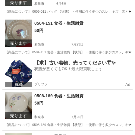
売ります
和泉市
6月6日
【商品について】 0606-011 バッグ 【状態】 ・使用に伴う多少のスレ、キズ、落
大阪
和泉市
バッグ
リユース
0504-151 食器・生活雑貨
50円
売ります
和泉市
7月23日
【商品について】 0504-151 食器・生活雑貨 【状態】 ・使用に伴う多少のスレ、
大阪
和泉市
生活雑貨
【求】古い着物、売ってください👘✨
状態が悪くてもOK！最大限買取します
プリフラ
Ad
0508-189 食器・生活雑貨
50円
売ります
和泉市
7月26日
【商品について】 0508-189 食器・生活雑貨 【状態】 ・使用に伴う多少のスレ、
大阪
和泉市
生活雑貨
リユース