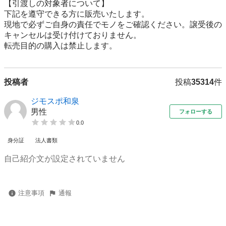
【引渡しの対象者について】

下記を遵守できる⽅に販売いたします。

現地で必ずご⾃⾝の責任でモノをご確認ください。譲受後の
キャンセルは受け付けておりません。

転売⽬的の購⼊は禁⽌します。
投稿者
投稿
35314
件
ジモスポ和泉
男性
フォローする
0.0
身分証
法人書類
自己紹介文が設定されていません
注意事項
通報