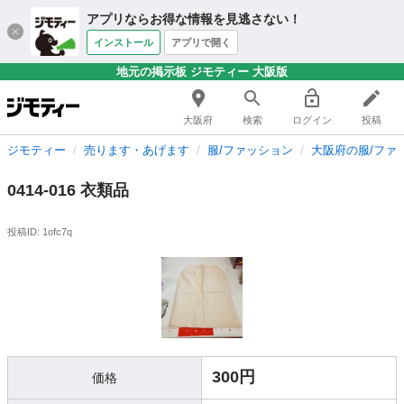
アプリならお得な情報を見逃さない！
インストール
アプリで開く
地元の掲示板 ジモティー 大阪版
大阪府
検索
ログイン
投稿
ジモティー
売ります・あげます
服/ファッション
大阪府の服/ファ
0414-016 衣類品
投稿ID: 1ofc7q
300円
価格