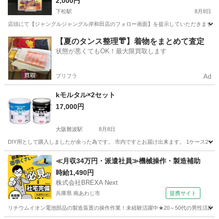
a 南大阪 岸和田市 貝塚市 泉佐野市 和泉市 忠岡
2,000円
町 熊取町
下松駅
8月8日
店頭にて【ジャングルジャングル岸和田店のフォロー画面】を提示していただきますと、表示
大阪
岸和田市
下松駅
その他
ジャングル
【夏のタンス整理👘】着物をまとめて査定
状態が悪くてもOK！最大限買取します
プリフラ
Ad
kモルタル×2セット
17,000円
大阪難波駅
8月8日
DIY用として購入しましたが余った為です。 市内ですとお届け出来ます。 1ケース2セッ
大阪
大阪市
大阪難波駅
その他
モルタル
≪月収34万円・派遣社員≫機械操作・製造補助
時給1,490円
株式会社BREXA Next
兵庫県 南あわじ市
提携サイト
リチウムイオン電池部品の製造装置の操作作業！未経験活躍中★20～50代の男性活躍中