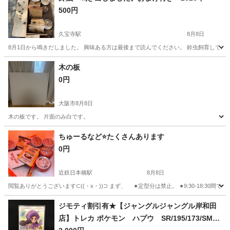
500円
久宝寺駅
8月8日
8月1日から鳴きだしました。 興味ある方は最後まで読んでください。 鈴虫飼育して10
大阪
八尾市
久宝寺駅
その他
鈴虫
木の板
0円
大阪市
8月8日
木の板です。 片面のみ白です。
大阪
大阪市
その他
ちゅーるなど⭐️たくさんあります
0円
近鉄日本橋駅
8月8日
閲覧ありがとうございます⊂((・x・))⊃ まず、 ⚫︎定型分は禁止。 ⚫︎9:30-18:
大阪
大阪市
近鉄日本橋駅
その他
フリマ
ジモティ割引有★【ジャングルジャングル岸和田
店】トレカ ポケモン ハプウ SR/195/173/SM12