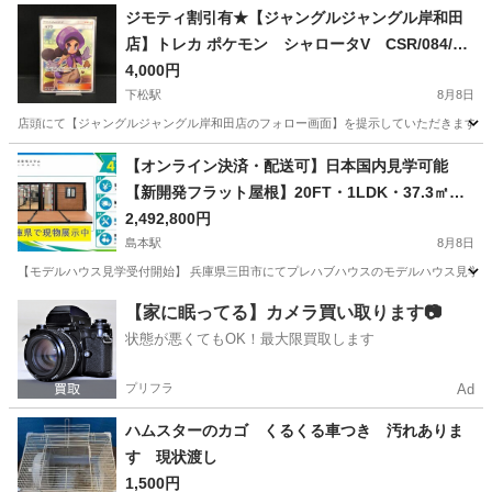
兵庫
南あわじ市
その他
ジモティ割引有★【ジャングルジャングル岸和田
店】トレカ ポケモン シャロータV CSR/084/06
8/S11a 南大阪 岸和田市 貝塚市 泉佐野市 和泉市
4,000円
忠岡町 熊取町
下松駅
8月8日
店頭にて【ジャングルジャングル岸和田店のフォロー画面】を提示していただきますと、表示
大阪
岸和田市
下松駅
その他
ジャングル
【オンライン決済・配送可】日本国内見学可能
【新開発フラット屋根】20FT・1LDK・37.3㎡拡
張式プレハブ住宅｜2階積層対応モジュールハウス
2,492,800円
｜高断熱・高気密仕様｜スタイリッシュなフラッ
島本駅
8月8日
トルーフデザイン｜住宅・別荘・セカンドハウ
【モデルハウス見学受付開始】 兵庫県三田市にてプレハブハウスのモデルハウス見学を
ス・民泊施設・事務所・店舗・職員寮対応｜広々
大阪
大阪市
島本駅
その他
住宅
【家に眠ってる】カメラ買い取ります📷
とした居住空間を実現する拡張構造｜移動可能・
状態が悪くてもOK！最大限買取します
簡単設置・短工期施工｜キッチン・浴室・トイレ
設置可能｜軽量鉄骨構造で高耐久｜内装・外装・
プリフラ
Ad
間取りフルカスタム対応｜全国配送対応・短納期
相談可能｜・実物確認対応｜メーカー直販・高品
ハムスターのカゴ くるくる車つき 汚れありま
質ユニットハウス・次世代コンテナ住宅
す 現状渡し
1,500円