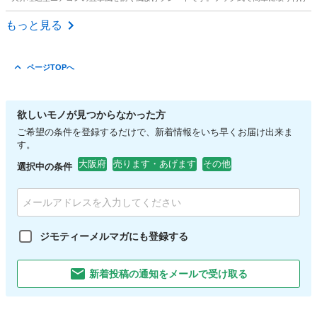
大阪
大阪市
野江内代駅
その他
もっと見る
ページTOPへ
欲しいモノが見つからなかった方
ご希望の条件を登録するだけで、新着情報をいち早くお届け出来ま
す。
大阪府
売ります・あげます
その他
選択中の条件
ジモティーメルマガにも登録する
新着投稿の通知をメールで受け取る