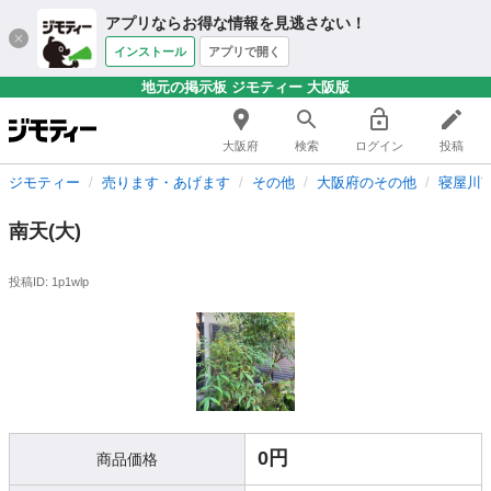
アプリならお得な情報を見逃さない！
インストール
アプリで開く
地元の掲示板 ジモティー 大阪版
大阪府
検索
ログイン
投稿
ジモティー
売ります・あげます
その他
大阪府のその他
寝屋川
南天(大)
投稿ID: 1p1wlp
0円
商品価格