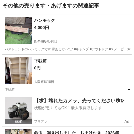
その他の売ります・あげますの関連記事
ハンモック
4,000円
四条畷駅
8月8日
バストランドのハンモックです 縁ある方へ^_^ #キャンプ #アウトドア #スノーピーク 
大阪
四條畷市
四条畷駅
その他
下駄箱
0円
大阪市
8月8日
下駄箱
大阪
大阪市
その他
下駄箱
【求】壊れたカメラ、売ってください📷✨
状態が悪くてもOK！最大限買取します
プリフラ
Ad
鈴虫 鳴き出しました。おまけ付き 2026年