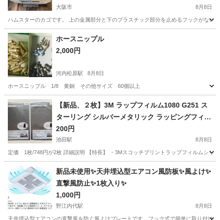
大阪市
8月8日
ハムスターのカゴです。 上の金属部分と下のプラスチック部分を止めるフックがないので
大阪
大阪市
その他
ホースニップル
2,000円
河内松原駅
8月8日
ホースニップル 1/8 黄銅 その他サイズ 60個以上
大阪
堺市
河内松原駅
その他
【新品、２枚】3M ラップフィルム1080 G251 ス
ターリング シルバーメタリック ラッピングフィル
ム
200円
池田駅
8月8日
定価 1枚/748円が2枚 詳細説明 【特長】 ・3Mスコッチプリントラップフィルムシ
大阪
池田市
池田駅
その他
ガムテープ
新品未使用✨天井埋込型エアコン風防板✨風よけ✨
直撃風防止✨1枚入り✨
1,000円
野江内代駅
8月8日
天井埋込型エアコンの直撃風を防ぐ風よけプレートです。フック式で簡単に取り付け可能で、