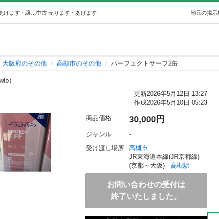
パーフェクトサーフ2缶 (まぁくん) 高槻のその他の中古あげます・譲ります｜ジモティーで不用品の処分
中古
売ります・あげます
地元の掲示
大阪府のその他
高槻市のその他
パーフェクトサーフ2缶
wlb）
更新
2026年5月12日 13:27
作成
2026年5月10日 05:23
商品価格
30,000円
ジャンル
-
受け渡し場所
高槻市
JR東海道本線(JR京都線)
(京都～大阪) - 
高槻駅
お問い合わせの受付は
終了いたしました。