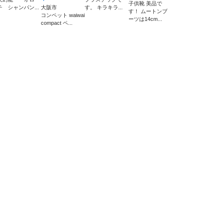
子供靴 美品で
チ シャンパン...
大阪市
す。 キラキラ...
す！ ムートンブ
コンペット waiwai
ーツは14cm...
compact ペ...