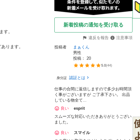
新着投稿の通知を受け取る
ます。

違反を報告
注意事項
あります。

投稿者
まぁくん
男性
投稿： 
20
5.0
(
44
)
認証とは
身分証
仕事の合間に返信しますので多少お時間頂
く事がございますが ご了承下さい。 出品
している物全て...
良い
esprit
スムーズな対応いただきありがとうござい
ました。
良い
スマイル