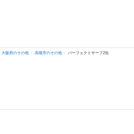
大阪府のその他
高槻市のその他
パーフェクトサーフ2缶
バシーポリシー
プライバシー・ステートメント
健全化に資する運用
プ
ご利用ガイド
フリーワードで探す
特定商取引法の表示
利用