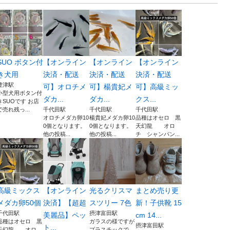
SUO ボタン付
【オンライン
【オンライン
【オンライン
き犬用
決済・配送
決済・配送
決済・配送
豊津駅
可】オロチメ
可】楊貴妃メ
可】高級ミッ
小型犬用ボタン付
ダカ...
ダカ...
クス...
きSUOです お店
で売れ残っ...
千代田駅
千代田駅
千代田駅
オロチメダカ卵10
楊貴妃メダカ卵10
品種はオセロ 黒
0個となります。
0個となります。
天幻龍 オロ
他の投稿...
他の投稿...
チ シャンパン...
高級ミックス
【オンライン
光るクリスマ
まとめ売り更
メダカ卵50個
決済】【超超
スツリー 7色
新！子供靴 15
千代田駅
摂津富田駅
美麗品】ペッ
cm 14...
品種はオセロ 黒
ガラスの様ですが
摂津富田駅
ト...
天幻龍 オロ
プラスチックで