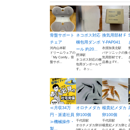
骨盤サポート
ネコポス対応
換気用部材 F
チェア
梱包用ダンボ
Y-PAP041
河内山本駅
衣摺加美北駅
ール 約20...
ドリームウェアの
パナソニックの換
摂津駅
「My Comfy」骨
気用部材です。
ネコポス対応の梱
盤サポ...
品番は FY...
包用ダンボールで
す。 ネッ...
≪月収34万
オロチメダカ
楊貴妃メダカ
円・派遣社員
卵100個
卵100個
千代田駅
千代田駅
≫機械操作・
オロチメダカ卵10
楊貴妃メダカ卵と
製...
0個となります。
なります。 他の