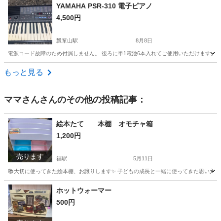
大阪
大阪市
打楽器、ドラム
YAMAHA PSR-310 電子ピアノ
4,500円
瓢箪山駅
8月8日
電源コード故障のため付属しません。 後ろに単1電池6本入れてご使用いただけます。 （
大阪
東大阪市
瓢箪山駅
鍵盤楽器、ピアノ
鍵盤
もっと見る
ママさん
さんのその他の投稿記事：
絵本たて 本棚 オモチャ箱
1,200円
売ります
福駅
5月11日
📚大切に使ってきた絵本棚、お譲りします✨ 子どもの成長と一緒に使ってきた思い入れの
大阪
大阪市
福駅
収納家具
リメイク
ホットウォーマー
500円