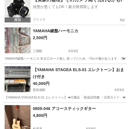
状態が悪くてもOK！最大限買取します
プリフラ
Ad
YAMAHA鍵盤ハーモニカ
2,500円
三国駅
8月9日
YAMAHA鍵盤ハーモニカ 吹き口ホース無し 使ってたため、汚れや傷があります。 気
大阪
大阪市
三国駅
管楽器、笛、ハーモニカ
【YAMAHA STAGEA ELS-01 エレクトーン】おま
け付き
40,000円
西長堀駅
8月9日
【YAMAHA STAGEA ELS-01 エレクトーン】 ■付属品 ・取扱説明書 ・活用ガイ
大阪
大阪市
西長堀駅
鍵盤楽器、ピアノ
0809-046 アコースティックギター
4,800円
松原市
8月9日