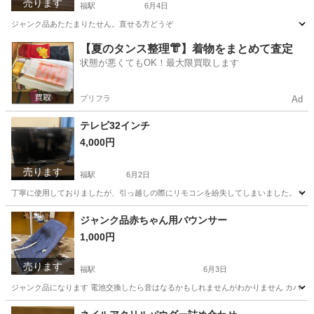
売ります
福駅
6月4日
ジャンク品あたたまりたせん。直せる方どうぞ
大阪
大阪市
福駅
美容家電
ホットウォーマー
【夏のタンス整理👘】着物をまとめて査定
状態が悪くてもOK！最大限買取します
プリフラ
Ad
テレビ32インチ
4,000円
売ります
福駅
6月2日
丁寧に使用しておりましたが、引っ越しの際にリモコンを紛失してしまいました。 そ
大阪
大阪市
福駅
テレビ
リモコン
ジャンク品赤ちゃん用バウンサー
1,000円
売ります
福駅
6月3日
ジャンク品になります 電池交換したら音はなるかもしれませんがわかりません カバー
大阪
大阪市
福駅
ベビー用品