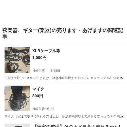
弦楽器、ギター(楽器)の売ります・あげますの関連記
事
XLRケーブル等
1,000円
神崎川駅
8月9日
下記まで取りに来れる方 または、阪急神崎川駅まで来れる方 キョウテク 島江住宅南パーキン
大阪
大阪市
神崎川駅
その他
マイク
800円
神崎川駅
8月9日
マイク 下記まで取りに来れる方 または、阪急神崎川駅まで来れる方 キョウテク 島江住宅南
大阪
大阪市
神崎川駅
その他
【実家の整理】そのカメラ高く売れるかも❗️