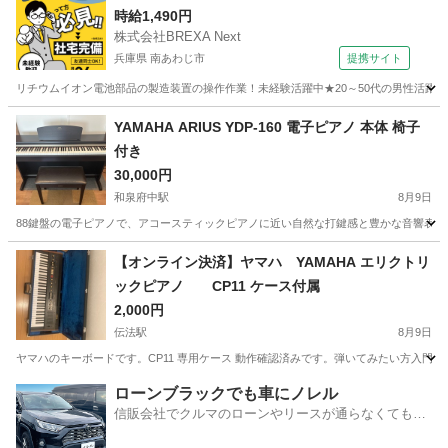
時給1,490円
株式会社BREXA Next
兵庫県 南あわじ市
提携サイト
リチウムイオン電池部品の製造装置の操作作業！未経験活躍中★20～50代の男性活躍中
兵庫
南あわじ市
その他
YAMAHA ARIUS YDP-160 電子ピアノ 本体 椅子
付き
30,000円
和泉府中駅
8月9日
88鍵盤の電子ピアノで、アコースティックピアノに近い自然な打鍵感と豊かな音響表現が可能です。 - メー
大阪
泉大津市
和泉府中駅
鍵盤楽器、ピアノ
【オンライン決済】ヤマハ YAMAHA エリクトリ
ックピアノ CP11 ケース付属
2,000円
伝法駅
8月9日
ヤマハのキーボードです。CP11 専用ケース 動作確認済みです。弾いてみたい方入
大阪
大阪市
伝法駅
鍵盤楽器、ピアノ
ローンブラックでも車にノレル
信販会社でクルマのローンやリースが通らなくてもク
ルマをご利用いただけるサービスがあります！