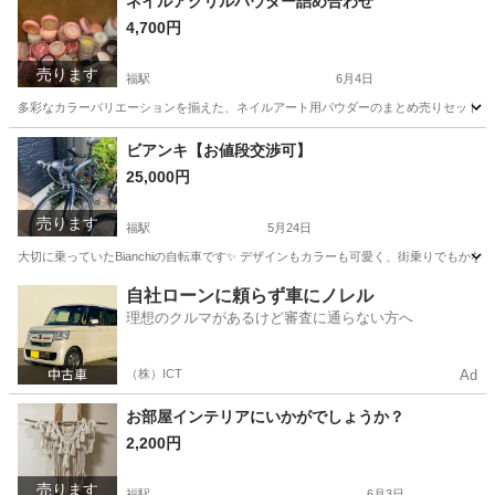
ネイルアクリルパウダー詰め合わせ
4,700円
売ります
福駅
6月4日
多彩なカラーバリエーションを揃えた、ネイルアート用パウダーのまとめ売りセットです。 箱に
大阪
大阪市
福駅
ネイル
ビアンキ【お値段交渉可】
25,000円
売ります
福駅
5月24日
大切に乗っていたBianchiの自転車です✨ デザインもカラーも可愛く、街乗りでもかな
大阪
大阪市
福駅
ロードバイク
自社ローンに頼らず車にノレル
理想のクルマがあるけど審査に通らない方へ
（株）ICT
Ad
お部屋インテリアにいかがでしょうか？
2,200円
売ります
福駅
6月3日