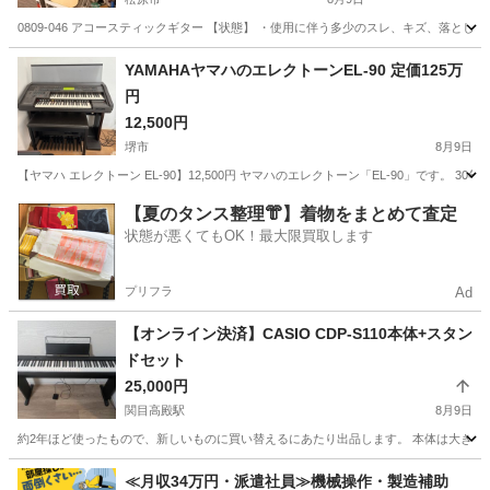
0809-046 アコースティックギター 【状態】 ・使用に伴う多少のスレ、キズ、落と
大阪
松原市
弦楽器、ギター
アコースティックギター
YAMAHAヤマハのエレクトーンEL-90 定価125万
円
12,500円
堺市
8月9日
【ヤマハ エレクトーン EL-90】12,500円 ヤマハのエレクトーン「EL-90」です。
大阪
堺市
鍵盤楽器、ピアノ
【夏のタンス整理👘】着物をまとめて査定
状態が悪くてもOK！最大限買取します
プリフラ
Ad
【オンライン決済】CASIO CDP-S110本体+スタン
ドセット
25,000円
関目高殿駅
8月9日
約2年ほど使ったもので、新しいものに買い替えるにあたり出品します。 本体は大きく目立
大阪
大阪市
関目高殿駅
鍵盤楽器、ピアノ
≪月収34万円・派遣社員≫機械操作・製造補助