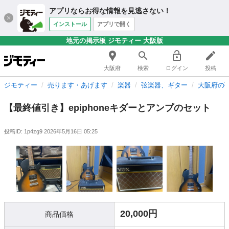
アプリならお得な情報を見逃さない！
インストール
アプリで開く
地元の掲示板 ジモティー 大阪版
大阪府
検索
ログイン
投稿
ジモティー
売ります・あげます
楽器
弦楽器、ギター
大阪府の
【最終値引き】epiphoneキダーとアンプのセット
投稿ID: 1p4zg9
2026年5月16日 05:25
20,000円
商品価格