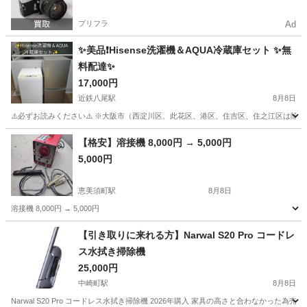
プリフラ
Ad
✨美品❗Hisense洗濯機＆AQUA冷蔵庫セット ✨無
料配達✨
17,000円
近鉄八尾駅
8月8日
⚠️必ずお読みください⚠️ ※大阪市（西淀川区、此花区、港区、住吉区、住之江区は除く
大阪
八尾市
近鉄八尾駅
生活家電
Hisense
【格安】溶接機 8,000円 → 5,000円
5,000円
恵美須町駅
8月8日
溶接機 8,000円 → 5,000円
大阪
大阪市
恵美須町駅
その他
溶接機
【引き取りに来れる方】Narwal S20 Pro コードレ
ス水拭き掃除機
25,000円
中崎町駅
8月8日
Narwal S20 Pro コードレス水拭き掃除機 2026年購入 家具の高さと合わなかった為売却