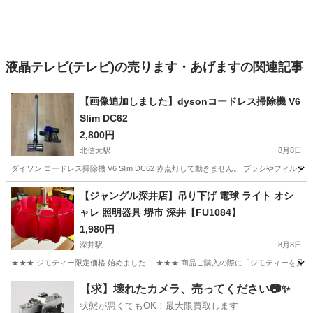
液晶テレビ(テレビ)の売ります・あげますの関連記事
【画像追加しました】dysonコードレス掃除機 V6
Slim DC62
2,800円
北信太駅
8月8日
ダイソン コードレス掃除機 V6 Slim DC62 赤点灯して動きません。 ブラシやフ
大阪
和泉市
北信太駅
生活家電
【ジャングル深井店】吊り下げ 電球 ライト オシ
ャレ 照明器具 堺市 深井【FU1084】
1,980円
深井駅
8月8日
★★★ ジモティー限定価格 始めました！ ★★★ 商品ご購入の際に「ジモティーを見た
大阪
堺市
深井駅
季節、空調家電
ジャングル
【求】壊れたカメラ、売ってください📷✨
状態が悪くてもOK！最大限買取します