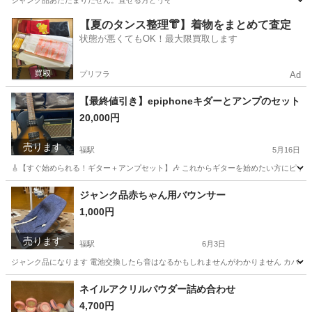
ジャンク品あたたまりたせん。直せる方どうぞ
大阪
大阪市
福駅
美容家電
ホットウォーマー
【夏のタンス整理👘】着物をまとめて査定
状態が悪くてもOK！最大限買取します
プリフラ
Ad
【最終値引き】epiphoneキダーとアンプのセット
20,000円
売ります
福駅
5月16日
🎸【すぐ始められる！ギター＋アンプセット】🎶 これからギターを始めたい方にピッタリ✨
大阪
大阪市
福駅
弦楽器、ギター
epiphone
ジャンク品赤ちゃん用バウンサー
1,000円
売ります
福駅
6月3日
ジャンク品になります 電池交換したら音はなるかもしれませんがわかりません カバー
大阪
大阪市
福駅
ベビー用品
ネイルアクリルパウダー詰め合わせ
4,700円