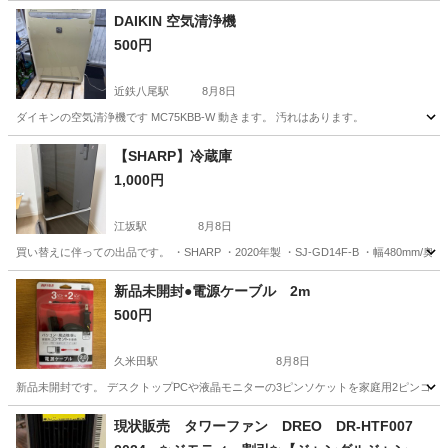
DAIKIN 空気清浄機
500円
近鉄八尾駅
8月8日
ダイキンの空気清浄機です MC75KBB-W 動きます。 汚れはあります。
大阪
八尾市
近鉄八尾駅
季節、空調家電
【SHARP】冷蔵庫
1,000円
江坂駅
8月8日
買い替えに伴っての出品です。 ・SHARP ・2020年製 ・SJ-GD14F-B ・幅480m
大阪
吹田市
江坂駅
キッチン家電
新品未開封●電源ケーブル 2m
500円
久米田駅
8月8日
新品未開封です。 デスクトップPCや液晶モニターの3ピンソケットを家庭用2ピンコンセントに接続す
大阪
岸和田市
久米田駅
その他
電源ケーブル
現状販売 タワーファン DREO DR-HTF007