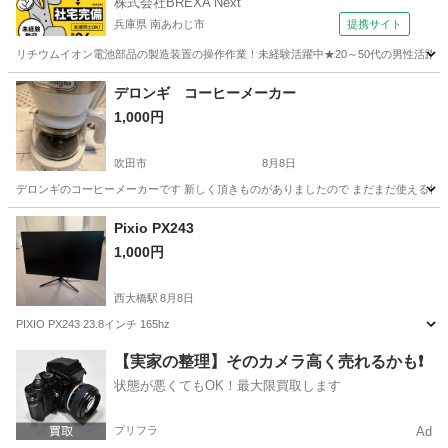
株式会社BREXA Next
兵庫県 南あわじ市
提携サイト
リチウムイオン電池部品の製造装置の操作作業！未経験活躍中★20～50代の男性活躍中
兵庫
南あわじ市
その他
デロンギ コーヒーメーカー
1,000円
吹田市
8月8日
デロンギのコーヒーメーカーです 新しく頂きものがありましたので まだまだ使える物で
大阪
吹田市
キッチン家電
Pixio PX243
1,000円
西大橋駅
8月8日
PIXIO PX243 23.8インチ 165hz
大阪
大阪市
西大橋駅
その他
【実家の整理】そのカメラ高く売れるかも❗️
状態が悪くてもOK！最大限買取します
プリフラ
Ad