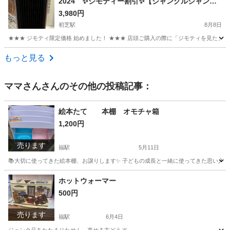
2024 ✨️ジモティー割引✨️【ジャングルジャング
ル堺初芝店】 堺市（東区 西区 北区 南区 堺
3,980円
区 美原区）高石市 泉大津市 忠岡町 和泉
初芝駅
8月8日
市 松原市 大阪狭山市
★★★ ジモティ限定価格 始めました！ ★★★ 店頭ご購入の際に「ジモティを見た」と
大阪
堺市
初芝駅
季節、空調家電
ジャングル
もっと見る
ママさん
さんのその他の投稿記事：
絵本たて 本棚 オモチャ箱
1,200円
売ります
福駅
5月11日
📚大切に使ってきた絵本棚、お譲りします✨ 子どもの成長と一緒に使ってきた思い入れの
大阪
大阪市
福駅
収納家具
リメイク
ホットウォーマー
500円
売ります
福駅
6月4日