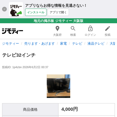
アプリならお得な情報を見逃さない！
インストール
アプリで開く
地元の掲示板 ジモティー 大阪版
大阪府
検索
ログイン
投稿
ジモティー
売ります・あげます
家電
テレビ
液晶テレビ
大阪
テレビ32インチ
投稿ID: 1p4zbn
2026年6月2日 00:37
4,000円
商品価格