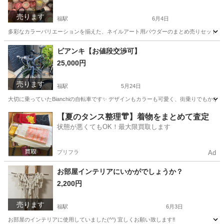
売ります
福駅
6月4日
多彩なカラーバリエーションを揃えた、ネイルアート用パウダーのまとめ売りセットです。 箱に
大阪
大阪市
福駅
ネイル
ビアンキ【お値段交渉可】
25,000円
売ります
福駅
5月24日
大切に乗っていたBianchiの自転車です✨ デザインもカラーも可愛く、街乗りでもかな
大阪
大阪市
福駅
ロードバイク
【夏のタンス整理👘】着物をまとめて査定
状態が悪くてもOK！最大限買取します
プリフラ
Ad
お部屋インテリアにいかがでしょうか？
2,200円
売ります
福駅
6月3日
お部屋のインテリアに使用していました(^^) 宜しくお願い致します‼︎