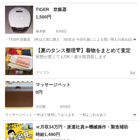
大阪
大阪市
中崎町駅
生活家電
TIGER 炊飯器
1,500円
塚本駅
8月8日
・TIGER 炊飯器 3年ほど前に購入 3合炊き 今回引越しによる買い替えの為出品い
大阪
大阪市
塚本駅
キッチン家電
【夏のタンス整理👘】着物をまとめて査定
状態が悪くてもOK！最大限買取します
プリフラ
Ad
マッサージベット
0円
大日駅
8月8日
マッサージベット 一年ほど使用しております。 一部よごれがあり
大阪
守口市
大日駅
その他
≪月収34万円・派遣社員≫機械操作・製造補助
時給1,490円