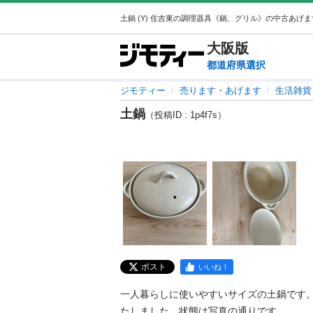
大阪
版
都道府県選択
ジモティー
売ります・あげます
生活雑貨
土鍋
（投稿ID : 1p4f7s）
ポスト
いいね！
一人暮らしに使いやすいサイズの土鍋です
たしました。状態は写真の通りです。
