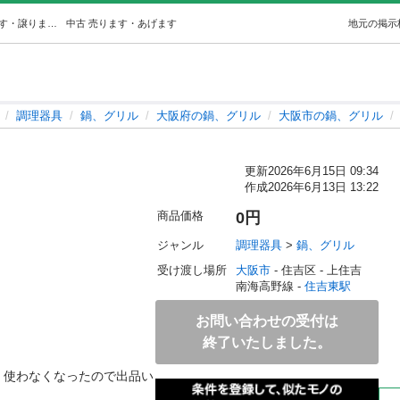
土鍋 (Y) 住吉東の調理器具《鍋、グリル》の中古あげます・譲ります｜ジモティーで不用品の処分
中古
売ります・あげます
地元の掲示
調理器具
鍋、グリル
大阪府の鍋、グリル
大阪市の鍋、グリル
更新
2026年6月15日 09:34
作成
2026年6月13日 13:22
商品価格
0円
ジャンル
調理器具
 > 
鍋、グリル
受け渡し場所
大阪市
 - 住吉区
 - 上住吉
南海高野線 - 
住吉東駅
お問い合わせの受付は
終了いたしました。
。使わなくなったので出品い