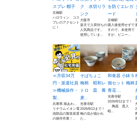
スプレ 帽子
ク 水切りラ
を防ぐエレガ
京橋駅
ンク
ード
ハロウィン コス
大阪市
京橋駅
プレのアクセント
楽天で入荷待ちの
購入後使用せずで
に！
人気商品です。
すので、未使用で
使用していま...
すが、ビニー...
≪月収34万
そばちょこ
和食器 小鉢 5
円・派遣社員
梅柄 昭和レ
個セット 梅柄
≫機械操作・
トロ 皿 蕎
青花 ...
光善寺駅
製...
麦...
2026/8/12まで！
兵庫県 南あわ...
光善寺駅
陶器 貫入
リチウムイオン電
2026/8/12まで！
昭...
池部品の製造装置
梅の花が描かれ
の操作作業！...
た...
和