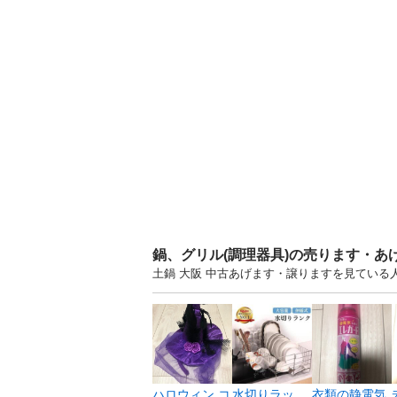
鍋、グリル(調理器具)の売ります・あ
土鍋 大阪 中古あげます・譲りますを見ている
ハロウィン コ
水切りラッ
衣類の静電気