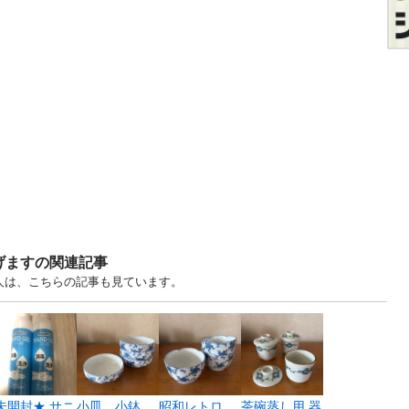
げますの関連記事
人は、こちらの記事も見ています。
未開封★ サニ
小皿 小鉢
昭和レトロ
茶碗蒸し用 器