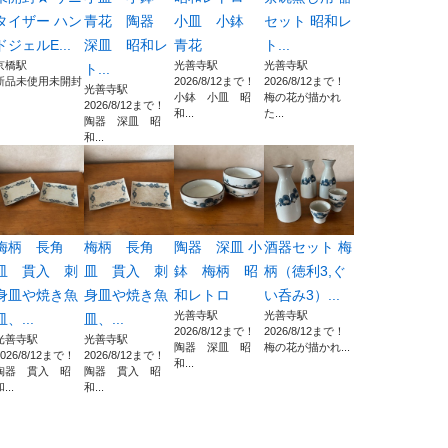
タイザー ハン
青花 陶器
小皿 小鉢
セット 昭和レ
ドジェルE...
深皿 昭和レ
青花
ト...
京橋駅
光善寺駅
光善寺駅
ト...
新品未使用未開封
2026/8/12まで！
2026/8/12まで！
光善寺駅
小鉢 小皿 昭
梅の花が描かれ
2026/8/12まで！
和...
た...
陶器 深皿 昭
和...
梅柄 長角
梅柄 長角
陶器 深皿 小
酒器セット 梅
皿 貫入 刺
皿 貫入 刺
鉢 梅柄 昭
柄（徳利3,ぐ
身皿や焼き魚
身皿や焼き魚
和レトロ
い呑み3）...
光善寺駅
光善寺駅
皿、...
皿、...
2026/8/12まで！
2026/8/12まで！
光善寺駅
光善寺駅
陶器 深皿 昭
梅の花が描かれ...
2026/8/12まで！
2026/8/12まで！
和...
陶器 貫入 昭
陶器 貫入 昭
...
和...