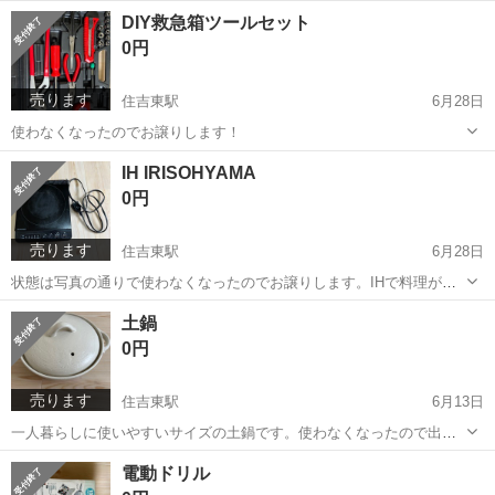
能です。ご検討よろしくお願いいたします🙇
大阪
大阪市
住吉東駅
収納家具
物干し
DIY救急箱ツールセット
0円
売ります
住吉東駅
6月28日
使わなくなったのでお譲りします！
大阪
大阪市
住吉東駅
その他
救急箱
IH IRISOHYAMA
0円
売ります
住吉東駅
6月28日
状態は写真の通りで使わなくなったのでお譲りします。IHで料理がで
きるコンロです。よろしくお願いします！
大阪
大阪市
住吉東駅
キッチン家電
コンロ
土鍋
0円
売ります
住吉東駅
6月13日
一人暮らしに使いやすいサイズの土鍋です。使わなくなったので出品
いたしました。状態は写真の通りです。 返品などは受け付けていませ
大阪
大阪市
住吉東駅
調理器具
土鍋
電動ドリル
んよでよらしくお願いいたします。