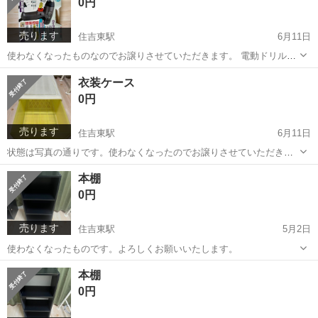
0円
売ります
住吉東駅
6月11日
使わなくなったものなのでお譲りさせていただきます。 電動ドリルと
ドライバーのセットです。状態などは写真の通りです。返品などは受
大阪
大阪市
住吉東駅
その他
ドリル
衣装ケース
け付けておりませんのでよろしくお願いいたします。
0円
売ります
住吉東駅
6月11日
状態は写真の通りです。使わなくなったのでお譲りさせていただきた
いです。 サイズは約30✖️15✖️70くらいです。シングルベッドの下に入
大阪
大阪市
住吉東駅
収納家具
ケース
本棚
れるとちょうど収まるくらいのサイズ感です。 ご検討よろしくお願い
0円
いたします。
売ります
住吉東駅
5月2日
使わなくなったものです。よろしくお願いいたします。
大阪
大阪市
住吉東駅
収納家具
本棚
0円