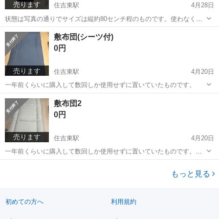
売ります
住吉東駅
4月28日
状態は写真の通りでサイズは縦約80センチ程のものです。使わなくな
ったものです。 よろしくお願いいたします。
大阪
大阪市
住吉東駅
収納家具
通り
敷布団(シーツ付)
0円
売ります
住吉東駅
4月20日
一年前くらいに購入して数回しか使用せずに置いていたものです。
大阪
大阪市
住吉東駅
寝具
敷布団
敷布団2
0円
売ります
住吉東駅
4月20日
一年前くらいに購入して数回しか使用せずに置いていたものです。敷
布団1とは同じ形ですが別物です。
大阪
大阪市
住吉東駅
寝具
敷布団
もっと見る
初めての方へ
利用規約