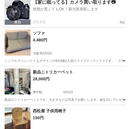
大阪
大阪市
玉出駅
椅子
【家に眠ってる】カメラ買い取ります📷
状態が悪くてもOK！最大限買取します
プリフラ
Ad
ソファ
4,480円
大阪市
8月6日
シンプルでコンパクトなデザインのIKEA製2人掛けファブリックソファです。 - ブランド: IKEA - 
大阪
大阪市
ソファ
新品ニトリカーペット
28,000円
豊中駅
8月6日
新品のニトリカーペットです。大きさなどは写真でお願いします。誕生日にプレゼントで
大阪
豊中市
豊中駅
カーペット/マット/ラグ
西松屋 子供用椅子
150円