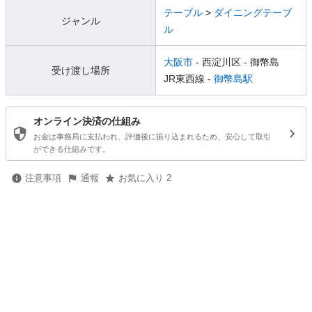
テーブル
>
ダイニングテーブ
ジャンル
ル
大阪市
- 西淀川区
- 御幣島
受け渡し場所
JR東西線 -
御幣島駅
オンライン決済の仕組み
お金は事務局に支払われ、評価後に振り込まれるため、安心して取引
ができる仕組みです。
注意事項
通報
お気に入り 2