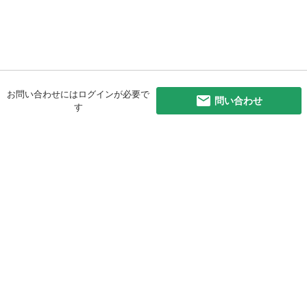
お問い合わせにはログインが必要で
問い合わせ
す
初めての方へ
利用規約
プライバシーポリシー
プライバシー・ステートメント
健全化に資する運用方針
お問い合わせ
運営会社
サイトマップ
ご利用ガイド
フリーワードで探す
PC版で表示
都道府県選択