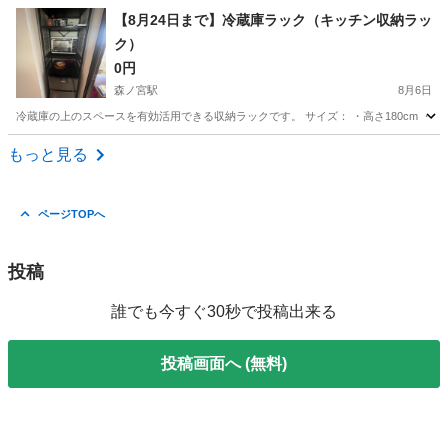
大阪
大阪市
森ノ宮駅
テーブル
ロー
【8月24日まで】冷蔵庫ラック（キッチン収納ラッ
ク）
0円
森ノ宮駅
8月6日
冷蔵庫の上のスペースを有効活用できる収納ラックです。 サイズ： ・高さ180cm ・幅6
大阪
大阪市
森ノ宮駅
収納家具
ラック
もっと見る
ページTOPへ
投稿
誰でも今すぐ30秒で投稿出来る
投稿画面へ (無料)