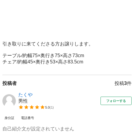
引き取りに来てくださる方お譲りします。

テーブル/約幅75×奥行き75×高さ73cm

投稿者
投稿
3
件
たくや
男性
フォローする
5.0
(
1
)
身分証
電話番号
自己紹介文が設定されていません