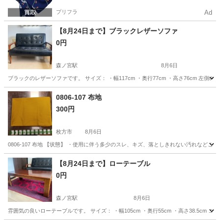
プリフラ
Ad
【8月24日まで】ブラックレザーソファ
0円
森ノ宮駅
8月6日
ブラックのレザーソファです。 サイズ： ・幅117cm ・奥行77cm ・高さ76cm 
大阪
大阪市
森ノ宮駅
ソファ
レザー
0806-107 布地
300円
枚方市
8月6日
0806-107 布地 【状態】 ・使用に伴う多少のスレ、キズ、落としきれない汚れなど
大阪
枚方市
ファブリック、カバー
現地
【8月24日まで】ローテーブル
0円
森ノ宮駅
8月6日
雰囲気の良いローテーブルです。 サイズ： ・幅105cm ・奥行55cm ・高さ38.5