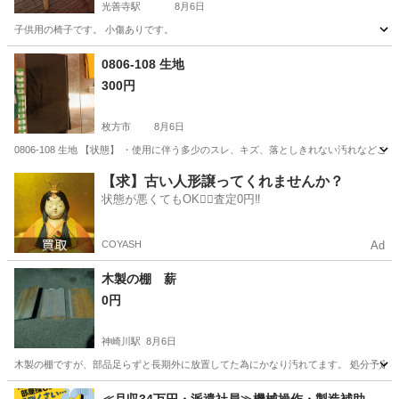
光善寺駅
8月6日
子供用の椅子です。 小傷ありです。
大阪
枚方市
光善寺駅
椅子
0806-108 生地
300円
枚方市
8月6日
0806-108 生地 【状態】 ・使用に伴う多少のスレ、キズ、落としきれない汚れなど
大阪
枚方市
ファブリック、カバー
現地
【求】古い人形譲ってくれませんか？
状態が悪くてもOK🙆‍♀️査定0円‼️
COYASH
Ad
木製の棚 薪
0円
神崎川駅
8月6日
木製の棚ですが、部品足らずと長期外に放置してた為にかなり汚れてます。 処分予定
大阪
豊中市
神崎川駅
収納家具
木製