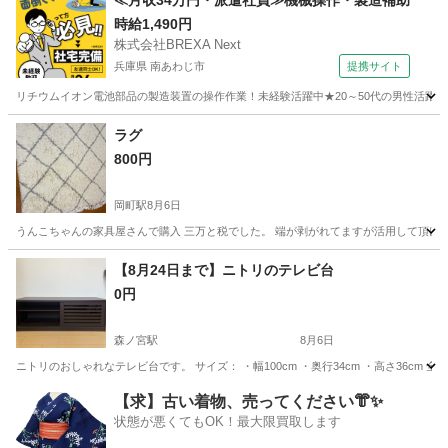
≪月収34万円・派遣社員≫機械操作・製造補助
時給1,490円
株式会社BREXA Next
兵庫県 南あわじ市
提携サイト
リチウムイオン電池部品の製造装置の操作作業！未経験活躍中★20～50代の男性活躍中
兵庫
南あわじ市
その他
ラグ
800円
岡町駅
8月6日
うんこちゃんの家具屋さんで購入 三万と税でした。 端が剥がれてますが活用して頂けます。
大阪
豊中市
岡町駅
カーペット/マット/ラグ
ラグ
【8月24日まで】ニトリのテレビ台
0円
森ノ宮駅
8月6日
ニトリのおしゃれなテレビ台です。 サイズ： ・幅100cm ・奥行34cm ・高さ36cm
大阪
大阪市
森ノ宮駅
収納家具
【求】古い着物、売ってください👘✨
状態が悪くてもOK！最大限買取します