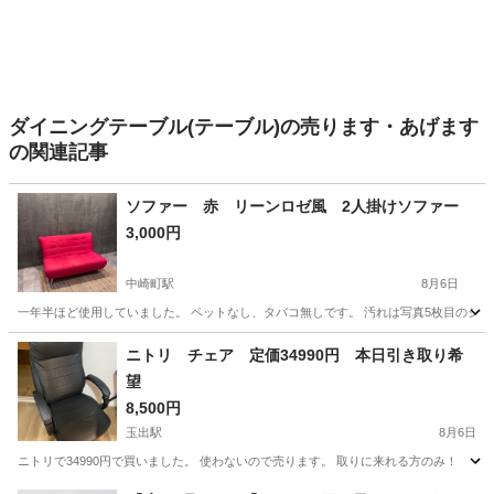
ダイニングテーブル(テーブル)の売ります・あげます
の関連記事
ソファー 赤 リーンロゼ風 2人掛けソファー
3,000円
中崎町駅
8月6日
一年半ほど使用していました。 ペットなし、タバコ無しです。 汚れは写真5枚目のシミ
大阪
大阪市
中崎町駅
ソファ
ニトリ チェア 定価34990円 本日引き取り希
望
8,500円
玉出駅
8月6日
ニトリで34990円で買いました。 使わないので売ります。 取りに来れる方のみ！