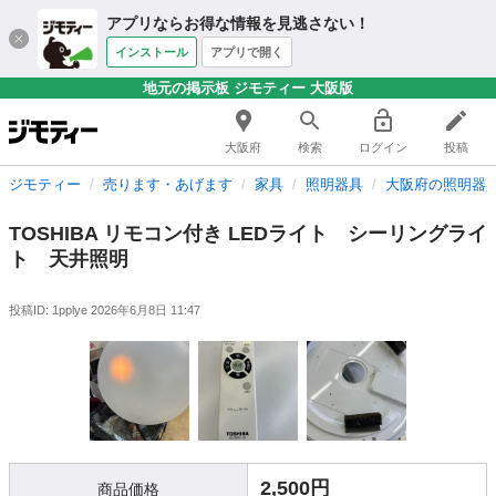
アプリならお得な情報を見逃さない！
インストール
アプリで開く
地元の掲示板 ジモティー 大阪版
大阪府
検索
ログイン
投稿
ジモティー
売ります・あげます
家具
照明器具
大阪府の照明器
TOSHIBA リモコン付き LEDライト シーリングライ
ト 天井照明
投稿ID: 1pplye
2026年6月8日 11:47
2,500円
商品価格