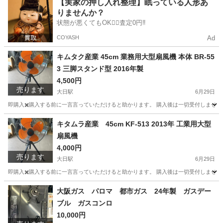
大阪
守口市
大日駅
その他
裁断機
【実家の押し入れ整理】眠っている人形あ
りませんか？
状態が悪くてもOK🙆‍♀️査定0円‼️
COYASH
Ad
キムタク産業 45cm 業務用大型扇風機 本体 BR-55
3 三脚スタンド型 2016年製
4,500円
売ります
大日駅
6月29日
即購入✖️購入する前に一言言っていただけると助かります。 購入後は一切受付しません
大阪
守口市
大日駅
季節、空調家電
キタムラ産業 45cm KF-513 2013年 工業用大型
扇風機
4,000円
売ります
大日駅
6月29日
即購入✖️購入する前に一言言っていただけると助かります。 購入後は一切受付しません
大阪
守口市
大日駅
季節、空調家電
大阪ガス パロマ 都市ガス 24年製 ガスデー
ブル ガスコンロ
10,000円