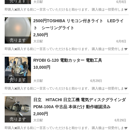
売ります
大日駅
6月8日
即購入✖️購入する前に一言言っていただけると助かります。 購入後は一切受付しません
大阪
守口市
大日駅
調理器具
フユヒサイクル
2500円TOSHIBA リモコン付きライト LEDライ
ト シーリングライト
2,500円
売ります
大日駅
6月8日
即購入✖️購入する前に一言言っていただけると助かります。 購入後は一切受付しません
大阪
守口市
大日駅
照明器具
ライト
RYOBI G-120 電動カッター 電動工具
10,000円
売ります
大日駅
6月29日
即購入✖️購入する前に一言言っていただけると助かります。 購入後は一切受付しません
大阪
守口市
大日駅
その他
日立 HITACHI 日立工機 電気ディスクグラインダ
PDM-100A 中古品 本体だけ 動作確認済み
2,000円
売ります
大日駅
6月29日
即購入✖️購入する前に一言言っていただけると助かります。 購入後は一切受付しません