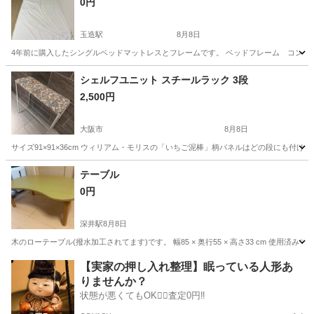
0円
玉造駅
8月8日
4年前に購入したシングルベッドマットレスとフレームです。 ベッドフレーム コンセント2
大阪
大阪市
玉造駅
ベッド
フレーム
シェルフユニット スチールラック 3段
2,500円
大阪市
8月8日
サイズ91×91×36cm ウィリアム・モリスの「いちご泥棒」柄パネルはどの段にも付け
大阪
大阪市
収納家具
テーブル
0円
深井駅
8月8日
木のローテーブル(撥水加工されてます)です。 幅85 × 奥行55 × 高さ33 cm 
大阪
堺市
深井駅
テーブル
【実家の押し入れ整理】眠っている人形あ
りませんか？
状態が悪くてもOK🙆‍♀️査定0円‼️