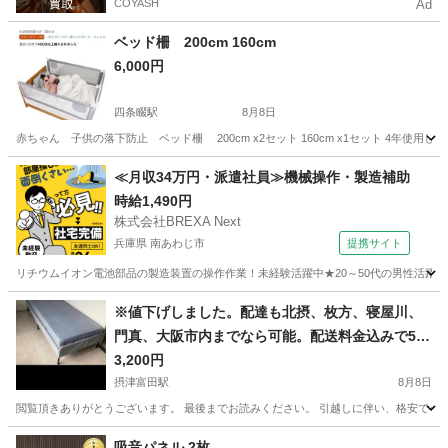
COYASH
Ad
ベッド柵 200cm 160cm
6,000円
四条畷駅
8月8日
赤ちゃん 子供の落下防止 ベッド柵 200cm x2セット 160cm x1セット 4
大阪
大東市
四条畷駅
寝具
≪月収34万円・派遣社員≫機械操作・製造補助
時給1,490円
株式会社BREXA Next
兵庫県 南あわじ市
提携サイト
リチウムイオン電池部品の製造装置の操作作業！未経験活躍中★20～50代の男性活躍中
兵庫
南あわじ市
その他
※値下げしました。配達も北摂、枚方、寝屋川、
門真、大阪市内までなら可能。配送料金込みで500
0円 IKEA シングルベッド ベッドフレーム マッ
3,200円
トレス
摂津富田駅
8月8日
閲覧頂きありがとうございます。 最後までお読みください。 引越しに伴い、格安でベットフレーム
大阪
高槻市
摂津富田駅
ベッド
吸音パネル 2枚