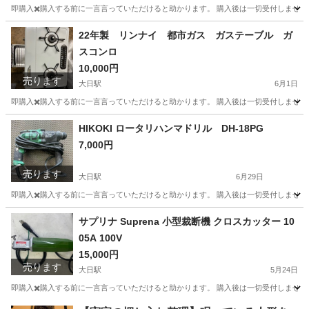
即購入✖️購入する前に一言言っていただけると助かります。 購入後は一切受付しません
大阪
守口市
大日駅
キッチン家電
フユヒサイクル
22年製 リンナイ 都市ガス ガステーブル ガ
スコンロ
10,000円
売ります
大日駅
6月1日
即購入✖️購入する前に一言言っていただけると助かります。 購入後は一切受付しません
大阪
守口市
大日駅
調理器具
フユヒサイクル
HIKOKI ロータリハンマドリル DH-18PG
7,000円
売ります
大日駅
6月29日
即購入✖️購入する前に一言言っていただけると助かります。 購入後は一切受付しません
大阪
守口市
大日駅
その他
HIKOKI
サプリナ Suprena 小型裁断機 クロスカッター 10
05A 100V
15,000円
売ります
大日駅
5月24日
即購入✖️購入する前に一言言っていただけると助かります。 購入後は一切受付しません