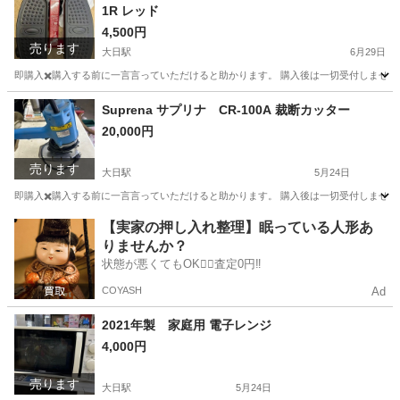
1R レッド
4,500円
売ります
大日駅
6月29日
即購入✖️購入する前に一言言っていただけると助かります。 購入後は一切受付しません
大阪
守口市
大日駅
その他
ナイスデイ
Suprena サプリナ CR-100A 裁断カッター
20,000円
売ります
大日駅
5月24日
即購入✖️購入する前に一言言っていただけると助かります。 購入後は一切受付しません
大阪
守口市
大日駅
その他
カッター
【実家の押し入れ整理】眠っている人形あ
りませんか？
状態が悪くてもOK🙆‍♀️査定0円‼️
COYASH
Ad
2021年製 家庭用 電子レンジ
4,000円
売ります
大日駅
5月24日