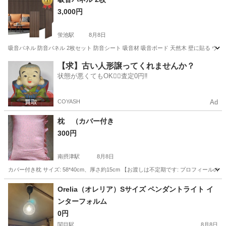
3,000円
蛍池駅
8月8日
吸音パネル 防音パネル 2枚セット 防音シート 吸音材 吸音ボード 天然木 壁に貼る ウッ
大阪
豊中市
蛍池駅
その他
【求】古い人形譲ってくれませんか？
状態が悪くてもOK🙆‍♀️査定0円‼️
COYASH
Ad
枕 （カバー付き
300円
南摂津駅
8月8日
カバー付き枕 サイズ: 58*40cm、厚さ約15cm 【お渡しは不定期です: プロフィ
大阪
摂津市
南摂津駅
寝具
押入れ
Orelia（オレリア）Sサイズ ペンダントライト イ
ンターフォルム
0円
関目駅
8月8日