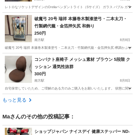
レトロなソケットデザインのOreliaペンダントライト（Sサイズ） ガラス バブル ガラスと金属
大阪
大阪市
関目駅
照明器具
破魔弓 20号 瑞祥 本籐巻木製漆塗弓・二本太刀・
竹製網代籠・金箔押矢尻 和飾り
250円
南方駅
8月8日
破魔弓 20号 瑞祥 本籐巻木製漆塗弓・二本太刀・竹製網代籠・金箔押矢尻 欅調かぶせケ
大阪
大阪市
南方駅
インテリア雑貨/小物
コンパクト座椅子 メッシュ素材 ブラウン 5段階 ク
ッション 通気性抜群
300円
南方駅
8月8日
自宅保管していたため、ご理解のある方のみご購入をお願いいたします。 状態に関して
大阪
大阪市
南方駅
椅子
もっと見る
Ma
さんのその他の投稿記事：
ショップジャパン ナイスデイ 健康ステッパー ND-