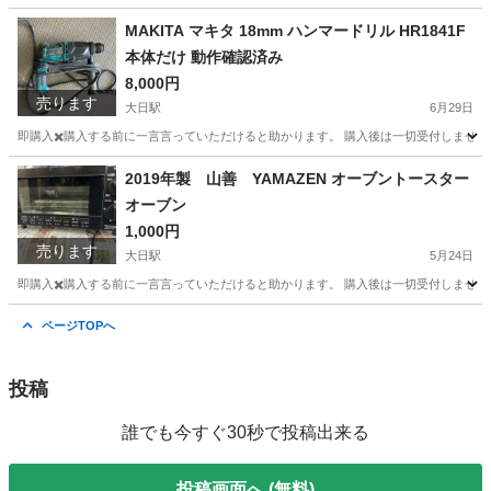
大阪
守口市
大日駅
その他
MAKITA マキタ 18mm ハンマードリル HR1841F
本体だけ 動作確認済み
8,000円
売ります
大日駅
6月29日
即購入✖️購入する前に一言言っていただけると助かります。 購入後は一切受付しません
大阪
守口市
大日駅
その他
2019年製 山善 YAMAZEN オーブントースター
オーブン
1,000円
売ります
大日駅
5月24日
即購入✖️購入する前に一言言っていただけると助かります。 購入後は一切受付しません
大阪
守口市
大日駅
キッチン家電
フユヒサイクル
ページTOPへ
投稿
誰でも今すぐ30秒で投稿出来る
投稿画面へ (無料)