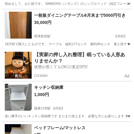
初めまして、おた助です。 SIMMONS（シモンズ）のシングルベッド（純正フレーム
大阪
堺市
鳳駅
ベッド
一枚板ダイニングテーブル8月末まで5000円引き
30,000円
摂津富田駅
8月8日
18万程で購入したものです。 テーブル 縦約177センチ 横約88センチ 素人採寸 椅子✖
大阪
高槻市
摂津富田駅
テーブル
【実家の押し入れ整理】眠っている人形あ
りませんか？
状態が悪くてもOK🙆‍♀️査定0円‼️
COYASH
Ad
キッチン収納庫
1,000円
寝屋川市駅
8月8日
使い勝手のいいキッチン収納庫です まだまだ使えます、必要な方にお譲りします 本体サイズ: 
大阪
寝屋川市
寝屋川市駅
収納家具
ベッドフレーム/マットレス