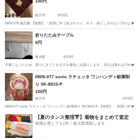
100円
枚方市
8月9日
0809-078 風呂敷 【状態】 ・使用に伴う多少のスレ、キズ、落としきれない汚れな
大阪
枚方市
インテリア雑貨/小物
風呂敷
折りたたみテーブル
0円
春木駅
8月9日
不要になったため、取りにきてくれる方を優先にお譲りします。 拭けば取れる汚れあり。 無
大阪
岸和田市
春木駅
テーブル
0809-077 sonic ラチェッタ ワンハンディ鉛筆削
り SK-8810-P
100円
枚方市
8月9日
0809-077 sonic ラチェッタ ワンハンディ鉛筆削り SK-8810-P 【状態】 
大阪
枚方市
収納家具
鉛筆削り
【夏のタンス整理👘】着物をまとめて査定
状態が悪くてもOK！最大限買取します