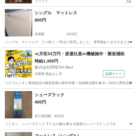
プリフラ
Ad
シングル マットレス
800円
加美駅
8月9日
シングル マットレス 三つ折り 一年ほど使用しました。 使用感ありますがまだまだ
大阪
大阪市
加美駅
寝具
≪月収34万円・派遣社員≫機械操作・製造補助
時給1,490円
株式会社BREXA Next
兵庫県 南あわじ市
提携サイト
リチウムイオン電池部品の製造装置の操作作業！未経験活躍中★20～50代の男性活躍中
兵庫
南あわじ市
その他
シューズラック
400円
若江岩田駅
8月9日
ミニオン シューズラック 子どもの靴を乗せる程度のシューズラックです。
大阪
東大阪市
若江岩田駅
収納家具
シューズラック
マットレス（シングル）