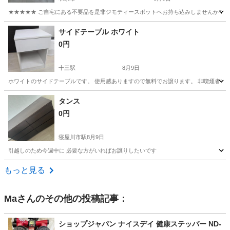
★★★★★ ご自宅にある不要品を是非ジモティースポットへお持ち込みしませんか？ 家
大阪
和泉市
ファブリック、カバー
現地
サイドテーブル ホワイト
0円
十三駅
8月9日
ホワイトのサイドテーブルです。 使用感ありますので無料でお譲ります。 非喫煙者で
大阪
豊中市
十三駅
テーブル
タンス
0円
寝屋川市駅
8月9日
引越しのため今週中に 必要な方がいればお譲りしたいです
大阪
寝屋川市
寝屋川市駅
収納家具
もっと見る
Ma
さんのその他の投稿記事：
ショップジャパン ナイスデイ 健康ステッパー ND-