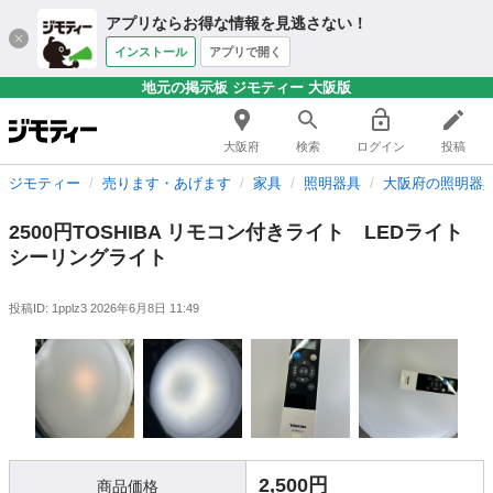
アプリならお得な情報を見逃さない！
インストール
アプリで開く
地元の掲示板 ジモティー 大阪版
大阪府
検索
ログイン
投稿
ジモティー
売ります・あげます
家具
照明器具
大阪府の照明器
2500円TOSHIBA リモコン付きライト LEDライト
シーリングライト
投稿ID: 1pplz3
2026年6月8日 11:49
2,500円
商品価格