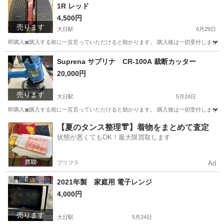
1R レッド
4,500円
売ります
大日駅
6月29日
即購入✖️購入する前に一言言っていただけると助かります。 購入後は一切受付しません
大阪
守口市
大日駅
その他
ナイスデイ
Suprena サプリナ CR-100A 裁断カッター
20,000円
売ります
大日駅
5月24日
即購入✖️購入する前に一言言っていただけると助かります。 購入後は一切受付しません
大阪
守口市
大日駅
その他
カッター
【夏のタンス整理👘】着物をまとめて査定
状態が悪くてもOK！最大限買取します
プリフラ
Ad
2021年製 家庭用 電子レンジ
4,000円
売ります
大日駅
5月24日