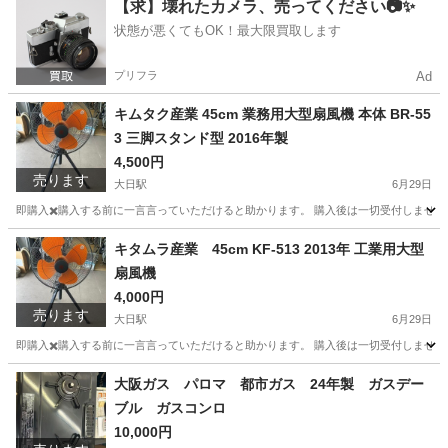
大阪
守口市
大日駅
その他
裁断機
【求】壊れたカメラ、売ってください📷✨
状態が悪くてもOK！最大限買取します
プリフラ
Ad
キムタク産業 45cm 業務用大型扇風機 本体 BR-55
3 三脚スタンド型 2016年製
4,500円
売ります
大日駅
6月29日
即購入✖️購入する前に一言言っていただけると助かります。 購入後は一切受付しません
大阪
守口市
大日駅
季節、空調家電
キタムラ産業 45cm KF-513 2013年 工業用大型
扇風機
4,000円
売ります
大日駅
6月29日
即購入✖️購入する前に一言言っていただけると助かります。 購入後は一切受付しません
大阪
守口市
大日駅
季節、空調家電
大阪ガス パロマ 都市ガス 24年製 ガスデー
ブル ガスコンロ
10,000円