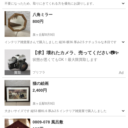
不要になったため、取りにきてくれる方を優先にお譲りします。
大阪
大阪市
駒川中野駅
寝具
シングル
八角ミラー
800円
泉ヶ丘駅
8月9日
インテリア雑貨屋さんで購入しました 縦36 横36 厚み2.5 ナチュラルな木目です
大阪
堺市
泉ヶ丘駅
ミラー/鏡
ミラー
【求】壊れたカメラ、売ってください📷✨
状態が悪くてもOK！最大限買取します
プリフラ
Ad
猫の絵画
2,400円
泉ヶ丘駅
8月9日
大きいサイズです 縦53 横81.6 厚み2.5 インテリア雑貨屋で購入しました
大阪
堺市
泉ヶ丘駅
インテリア雑貨/小物
雑貨屋
0809-078 風呂敷