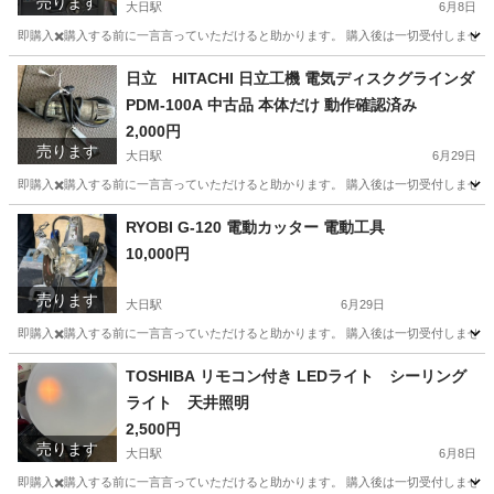
売ります
大日駅
6月8日
即購入✖️購入する前に一言言っていただけると助かります。 購入後は一切受付しません
大阪
守口市
大日駅
調理器具
フユヒサイクル
日立 HITACHI 日立工機 電気ディスクグラインダ
PDM-100A 中古品 本体だけ 動作確認済み
2,000円
売ります
大日駅
6月29日
即購入✖️購入する前に一言言っていただけると助かります。 購入後は一切受付しません
大阪
守口市
大日駅
その他
RYOBI G-120 電動カッター 電動工具
10,000円
売ります
大日駅
6月29日
即購入✖️購入する前に一言言っていただけると助かります。 購入後は一切受付しません
大阪
守口市
大日駅
その他
TOSHIBA リモコン付き LEDライト シーリング
ライト 天井照明
2,500円
売ります
大日駅
6月8日
即購入✖️購入する前に一言言っていただけると助かります。 購入後は一切受付しません