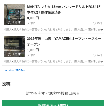
大阪
守口市
大日駅
照明器具
MAKITA マキタ 18mm ハンマードリル HR1841F
本体だけ 動作確認済み
8,000円
売ります
大日駅
6月29日
即購入✖️購入する前に一言言っていただけると助かります。 購入後は一切受付しません
大阪
守口市
大日駅
その他
2019年製 山善 YAMAZEN オーブントースター
オーブン
1,000円
売ります
大日駅
5月24日
即購入✖️購入する前に一言言っていただけると助かります。 購入後は一切受付しません
大阪
守口市
大日駅
キッチン家電
フユヒサイクル
ページTOPへ
投稿
誰でも今すぐ30秒で投稿出来る
投稿画面へ (無料)