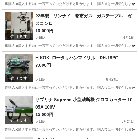
即購入✖️購入する前に一言言っていただけると助かります。 購入後は一切受付しません
大阪
守口市
大日駅
キッチン家電
フユヒサイクル
22年製 リンナイ 都市ガス ガステーブル ガ
スコンロ
10,000円
売ります
大日駅
6月1日
即購入✖️購入する前に一言言っていただけると助かります。 購入後は一切受付しません
大阪
守口市
大日駅
調理器具
フユヒサイクル
HIKOKI ロータリハンマドリル DH-18PG
7,000円
売ります
大日駅
6月29日
即購入✖️購入する前に一言言っていただけると助かります。 購入後は一切受付しません
大阪
守口市
大日駅
その他
HIKOKI
サプリナ Suprena 小型裁断機 クロスカッター 10
05A 100V
15,000円
売ります
大日駅
5月24日
即購入✖️購入する前に一言言っていただけると助かります。 購入後は一切受付しません