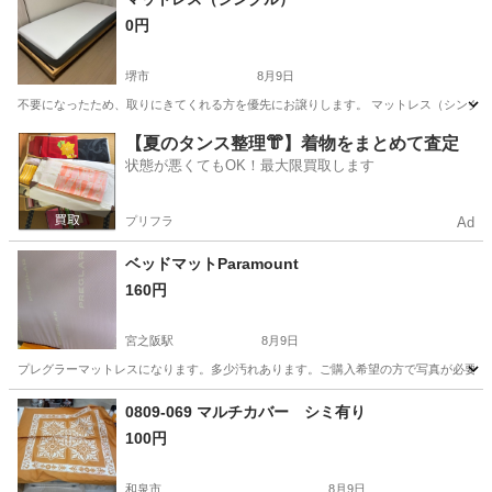
0円
堺市
8月9日
不要になったため、取りにきてくれる方を優先にお譲りします。 マットレス（シングル）、
大阪
堺市
ベッド
【夏のタンス整理👘】着物をまとめて査定
状態が悪くてもOK！最大限買取します
プリフラ
Ad
ベッドマットParamount
160円
宮之阪駅
8月9日
プレグラーマットレスになります。多少汚れあります。ご購入希望の方で写真が必要な方
大阪
枚方市
宮之阪駅
ベッド
マット
0809-069 マルチカバー シミ有り
100円
和泉市
8月9日