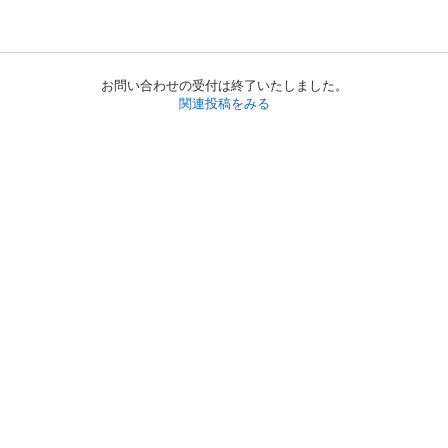
お問い合わせの受付は終了いたしました。
関連投稿をみる
初めての方へ
利用規約
プライバシーポリシー
プライバシー・ステートメント
健全化に資する運用方針
お問い合わせ
運営会社
サイトマップ
ご利用ガイド
フリーワードで探す
PC版で表示
都道府県選択
特定商取引法の表示
利用者情報の外部送信について