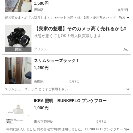
1,500円
摂津駅
8月7日
寝具類をまとめてお譲りします。 ■セット内容 ・枕 1個 ・夏用敷きパッド 数枚 ・冬
大阪
摂津市
摂津駅
寝具
パッド
【実家の整理】そのカメラ高く売れるかも❗️
状態が悪くてもOK！最大限買取します
プリフラ
Ad
スリムシューズラック！
1,280円
高槻駅
8月7日
スリムシューズラック どうぞご利用下さい
大阪
高槻市
高槻駅
インテリア雑貨/小物
IKEA 照明 BUNKEFLO ブンケフロー
1,000円
東天下茶屋駅
8月7日
3年前に購入しました 前の自宅で3年間使用しました。 BUNKEFLO ブンケフロー 