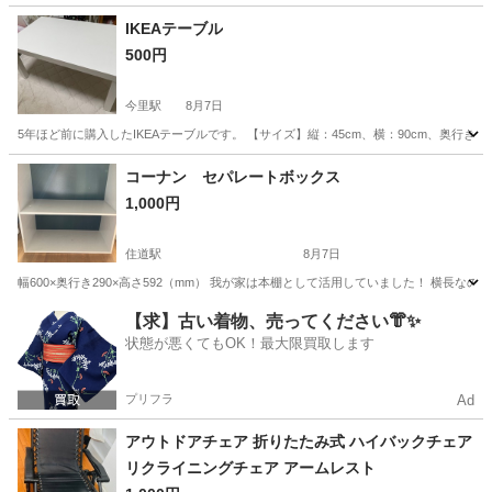
大阪
大阪市
東天下茶屋駅
照明器具
IKEAテーブル
500円
今里駅
8月7日
5年ほど前に購入したIKEAテーブルです。 【サイズ】縦：45cm、横：90cm、奥行き
大阪
大阪市
今里駅
テーブル
コーナン セパレートボックス
1,000円
住道駅
8月7日
幅600×奥行き290×高さ592（mm） 我が家は本棚として活用していました！ 横長
大阪
門真市
住道駅
収納家具
【求】古い着物、売ってください👘✨
状態が悪くてもOK！最大限買取します
プリフラ
Ad
アウトドアチェア 折りたたみ式 ハイバックチェア
リクライニングチェア アームレスト