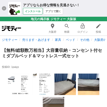
アプリならお得な情報を見逃さない！
インストール
アプリで開く
地元の掲示板 ジモティー 大阪版
大阪府
検索
ログイン
投稿
ジモティー
売ります・あげます
家具
ベッド
その他
大阪府の
【無料/総額数万相当】大容量収納・コンセント付セ
ミダブルベッド＆マットレス一式セット
投稿ID: 1paiyp