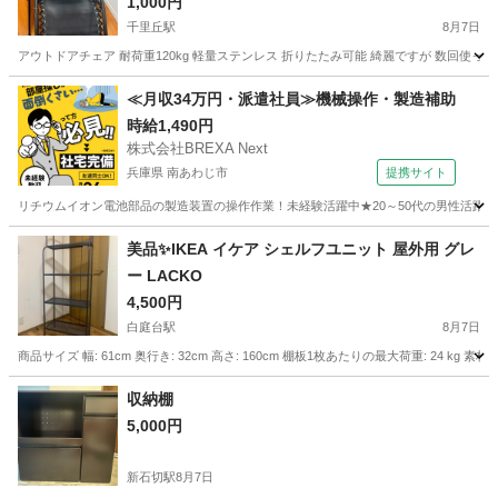
1,000円
千里丘駅
8月7日
アウトドアチェア 耐荷重120kg 軽量ステンレス 折りたたみ可能 綺麗ですが 数回使っ
大阪
吹田市
千里丘駅
椅子
≪月収34万円・派遣社員≫機械操作・製造補助
時給1,490円
株式会社BREXA Next
兵庫県 南あわじ市
提携サイト
リチウムイオン電池部品の製造装置の操作作業！未経験活躍中★20～50代の男性活躍中
兵庫
南あわじ市
その他
美品✨IKEA イケア シェルフユニット 屋外用 グレ
ー LACKO
4,500円
白庭台駅
8月7日
商品サイズ 幅: 61cm 奥行き: 32cm 高さ: 160cm 棚板1枚あたりの最大荷重: 2
大阪
四條畷市
白庭台駅
収納家具
収納棚
5,000円
新石切駅
8月7日