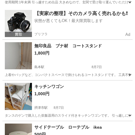
使用期間:1年未満 引っ越すため出品 大きめなので、玄関で受け取り運んでいただける
大阪
東大阪市
新石切駅
収納家具
【実家の整理】そのカメラ高く売れるかも❗️
状態が悪くてもOK！最大限買取します
プリフラ
Ad
無印良品 ブナ材 コートスタンド
1,800円
島本駅
8月7日
上着やバッグなど、コンパクトスペースで掛けられるコートスタンドです。 工具不要の組
大阪
三島郡
島本駅
その他
キッチンワゴン
1,000円
摂津市駅
8月7日
タンスのゲンで購入した炊飯器用のスライド付きキッチンワゴンです。 引っ越しに伴い
大阪
摂津市
摂津市駅
収納家具
サイドテーブル ローテブル ikea
500円