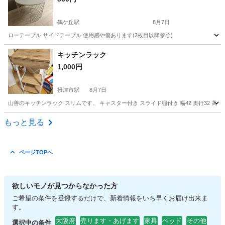
鶴ケ丘駅
8月7日
ローテーブル サイドテーブル 使用感や傷あります(2枚目以降参照)
大阪
大阪市
鶴ケ丘駅
テーブル
キッチンラック
1,000円
摂津市駅
8月7日
山善のキッチンラック スリムです。 キャスター付き スライド棚付き 幅42 奥行32 
大阪
摂津市
摂津市駅
家具
ラック
もっと見る
ページTOPへ
欲しいモノが見つからなかった方
ご希望の条件を登録するだけで、新着情報をいち早くお届け出来ま
す。
大阪府
売ります・あげます
家具
ベッド
その他
選択中の条件