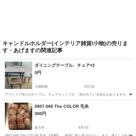
キャンドルホルダー(インテリア雑貨/小物)の売りま
す・あげますの関連記事
ダイニングテーブル、チェア×2
0円
大国町駅
8月7日
アウトドア向けのテーブル、チェアセットです。 剥がれている部位がありますが、問題
大阪
大阪市
大国町駅
テーブル
0807-066 The COLOR 毛糸
300円
枚方市
8月7日
0807-066 The COLOR 毛糸 【状態】 ・使用に伴う多少のスレ、キズ、落とし