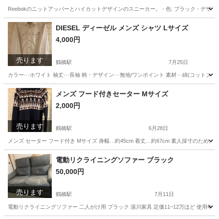
Reebokのニットアッパーとハイカットデザインのスニーカー。 - 色: ブラック - デザイン: 
大阪
大阪市
鶴橋駅
靴
Reebok
DIESEL ディーゼル メンズ シャツ Lサイズ
4,000円
売ります
鶴橋駅
7月25日
カラー···ホワイト 袖丈···長袖 柄・デザイン···無地/ワンポイント 素材···綿(コッ
大阪
大阪市
鶴橋駅
服/ファッション
DIESEL
メンズ フード付きセーター Mサイズ
2,000円
売ります
鶴橋駅
6月28日
メンズ セーター フード付き Mサイズ 身幅…約45cm 着丈…約67cm 素人採寸の
大阪
大阪市
鶴橋駅
セーター
素人
電動リクライニングソファー ブラック
50,000円
売ります
鶴橋駅
7月11日
電動リクライニングソファー 二人がけ用 ブラック 湯川家具 定価11~12万ほど 使用