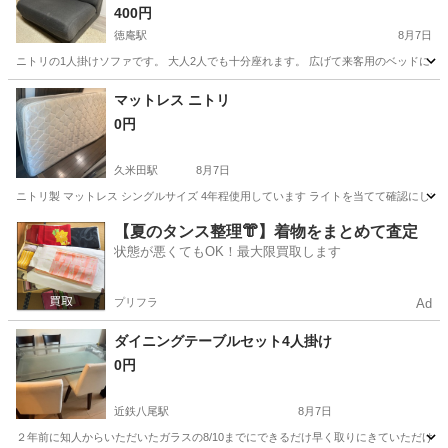
400円
徳庵駅
8月7日
ニトリの1人掛けソファです。 大人2人でも十分座れます。 広げて来客用のベッドにもな
大阪
大阪市
徳庵駅
ソファ
マットレス ニトリ
0円
久米田駅
8月7日
ニトリ製 マットレス シングルサイズ 4年程使用しています ライトを当てて確認にして見え
大阪
和泉市
久米田駅
寝具
【夏のタンス整理👘】着物をまとめて査定
状態が悪くてもOK！最大限買取します
プリフラ
Ad
ダイニングテーブルセット4人掛け
0円
近鉄八尾駅
8月7日
２年前に知人からいただいたガラスの8/10までにできるだけ早く取りにきていただける