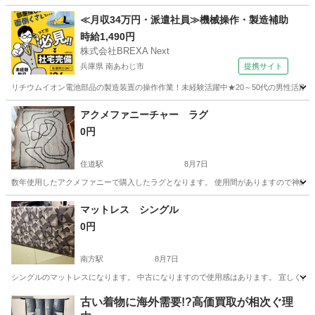
大阪
八尾市
近鉄八尾駅
ダイニングセット
≪月収34万円・派遣社員≫機械操作・製造補助
時給1,490円
株式会社BREXA Next
兵庫県 南あわじ市
提携サイト
リチウムイオン電池部品の製造装置の操作作業！未経験活躍中★20～50代の男性活躍中
兵庫
南あわじ市
その他
アクメファニーチャー ラグ
0円
住道駅
8月7日
数年使用したアクメファニーで購入したラグとなります。 使用間がありますので神経質では
大阪
大東市
住道駅
カーペット/マット/ラグ
ラグ
マットレス シングル
0円
南方駅
8月7日
シングルのマットレスになります。 中古になりますので使用感はあります。 宜しくお
大阪
大阪市
南方駅
寝具
シングル
古い着物に海外需要!?高価買取が相次ぐ理