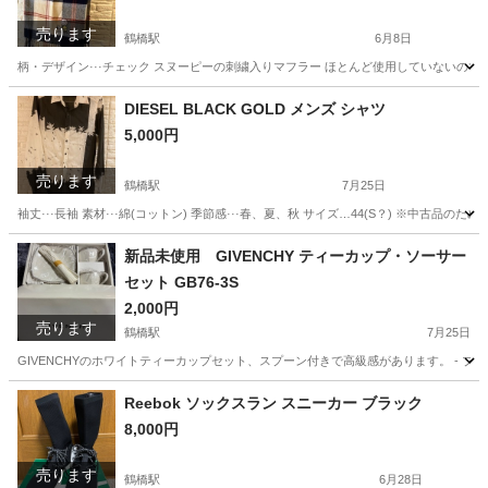
売ります
鶴橋駅
6月8日
柄・デザイン···チェック スヌーピーの刺繍入りマフラー ほとんど使用していないの
大阪
大阪市
鶴橋駅
小物
スヌーピー
DIESEL BLACK GOLD メンズ シャツ
5,000円
売ります
鶴橋駅
7月25日
袖丈···長袖 素材···綿(コットン) 季節感···春、夏、秋 サイズ…44(S？) ※中古品
大阪
大阪市
鶴橋駅
服/ファッション
新品未使用 GIVENCHY ティーカップ・ソーサー
セット GB76-3S
2,000円
売ります
鶴橋駅
7月25日
GIVENCHYのホワイトティーカップセット、スプーン付きで高級感があります。 - ブランド: G
大阪
大阪市
鶴橋駅
食器
GIVENCHY
Reebok ソックスラン スニーカー ブラック
8,000円
売ります
鶴橋駅
6月28日