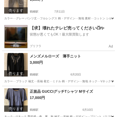
売ります
鶴橋駅
7月11日
カラー···グレー パンツ丈···フルレングス 柄・デザイン···無地 素材···コットン シルエ
大阪
大阪市
鶴橋駅
服/ファッション
【求】壊れたテレビ売ってください📺✨
状態が悪くてもOK！最大限買取します
プリフラ
Ad
メンズメルローズ 薄手ニット
3,000円
売ります
鶴橋駅
6月20日
カラー···ブラック 袖丈···長袖 着丈···ミドル 柄・デザイン···無地 ネック···Vネック
大阪
大阪市
鶴橋駅
セーター
メルローズ
正規品 GUCCIグッチTシャツ Mサイズ
17,000円
売ります
鶴橋駅
6月10日
ネック···Uネック 季節感···春、夏、秋 袖丈···半袖 柄・デザイン···プリント（ロゴ