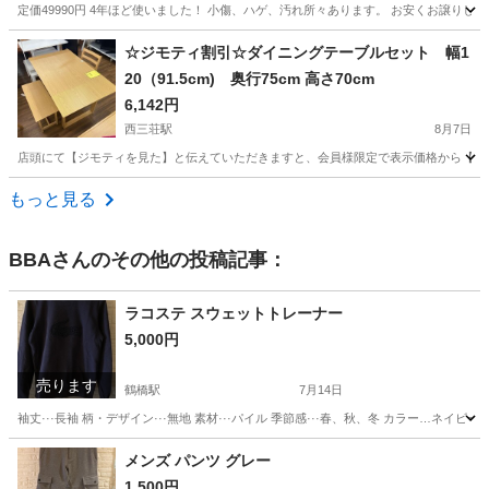
定価49990円 4年ほど使いました！ 小傷、ハゲ、汚れ所々あります。 お安くお譲り
大阪
大阪市
関目高殿駅
テーブル
☆ジモティ割引☆ダイニングテーブルセット 幅1
20（91.5cm) 奥行75cm 高さ70cm
6,142円
西三荘駅
8月7日
店頭にて【ジモティを見た】と伝えていただきますと、会員様限定で表示価格から【7%】OF
大阪
守口市
西三荘駅
ダイニングセット
もっと見る
BBA
さんのその他の投稿記事：
ラコステ スウェットトレーナー
5,000円
売ります
鶴橋駅
7月14日
袖丈···長袖 柄・デザイン···無地 素材···パイル 季節感···春、秋、冬 カラー…ネイビー 
大阪
大阪市
鶴橋駅
トレーナー
ラコステ
メンズ パンツ グレー
1,500円