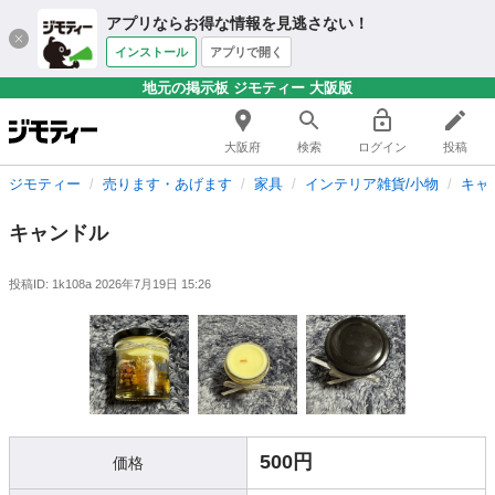
アプリならお得な情報を見逃さない！
インストール
アプリで開く
地元の掲示板 ジモティー 大阪版
大阪府
検索
ログイン
投稿
ジモティー
売ります・あげます
家具
インテリア雑貨/小物
キャ
キャンドル
投稿ID: 1k108a
2026年7月19日 15:26
500円
価格