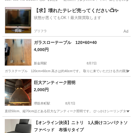
大阪
枚方市
ファブリック、カバー
現地
【求】壊れたテレビ売ってください📺✨
状態が悪くてもOK！最大限買取します
プリフラ
Ad
ガラスローテーブル 120×60×40
4,000円
新金岡駅
8月7日
ガラステーブル 120cm×60cm 高さは約40cmです。 取りに来ていただける方
大阪
堺市
新金岡駅
テーブル
巨大アンティーク照明
2,000円
堺筋本町駅
8月7日
直径50cm、縦70cmほどある巨大なアンティーク照明です。 ひっかけシーリングタイ
大阪
大阪市
堺筋本町駅
照明器具
【オンライン決済】ニトリ 1人掛けコンパクトソ
ファベッド 布張りタイプ