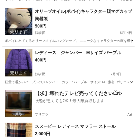
大阪
大阪市
鶴橋駅
Tシャツ
GUCCI
オリーブオイル(ポパイ)キャラクター顔マグカップ
陶器製
500円
売ります
鶴橋駅
6月14日
ポパイに出てくるオリーブオイルのマグカップ。 ユニークなキャラクターの顔を模した陶器製の
大阪
大阪市
鶴橋駅
食器
マグカップ
レディース ジャンパー Mサイズ パープル
400円
売ります
鶴橋駅
7月9日
軽量で暖かいパープルのジャンパー - カラー: パープル - サイズ: M - 素材: ポリ
大阪
大阪市
鶴橋駅
ジャンパー
軽量
【求】壊れたテレビ売ってください📺✨
状態が悪くてもOK！最大限買取します
プリフラ
Ad
スヌーピー レディース マフラー ストール
2,000円