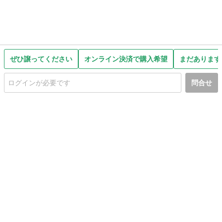
ぜひ譲ってください
オンライン決済で購入希望
まだあります
問合せ
初めての方へ
利用規約
プライバシーポリシー
プライバシー・ステートメント
健全化に資する運用方針
お問い合わせ
運営会社
サイトマップ
ご利用ガイド
フリーワードで探す
PC版で表示
都道府県選択