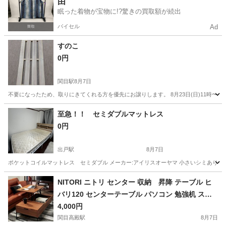
由
眠った着物が宝物に!?驚きの買取額が続出
バイセル
Ad
すのこ
0円
関目駅
8月7日
不要になったため、取りにきてくれる方を優先にお譲りします。 8月23日(日)11時〜16時
大阪
大阪市
関目駅
その他
至急！！ セミダブルマットレス
0円
出戸駅
8月7日
ポケットコイルマットレス セミダブル メーカー:アイリスオーヤマ 小さいシミあり
大阪
大阪市
出戸駅
ベッド
NITORI ニトリ センター 収納 昇降 テーブル ヒ
バリ120 センターテーブル パソコン 勉強机 スタ
イリッシュ
4,000円
関目高殿駅
8月7日