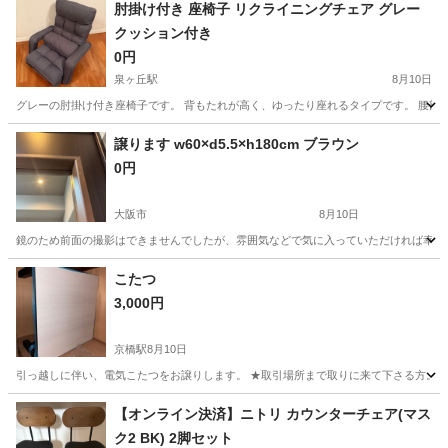
肘掛け付き 座椅子 リクライニングチェア グレー
クッション付き
0円
泉ヶ丘駅
8月10日
グレーの肘掛け付き座椅子です。 背もたれが高く、ゆったり座れるタイプです。 腰部分
大阪
堺市
泉ヶ丘駅
椅子
リクライニング
譲ります w60×d5.5×h180cm ブラウン
0円
大阪市
8月10日
鏡のため前面の撮影はできませんでしたが、雰囲気などで気に入っていただければ幸いです
大阪
大阪市
ミラー/鏡
こたつ
3,000円
京橋駅
8月10日
引っ越しに伴い、電気こたつをお譲りします。 ★取引場所まで取りに来て下さる方。 ★移
大阪
大阪市
京橋駅
その他
譲り
【オンライン決済】ニトリ カウンターチェア(マス
ク2 BK) 2脚セット