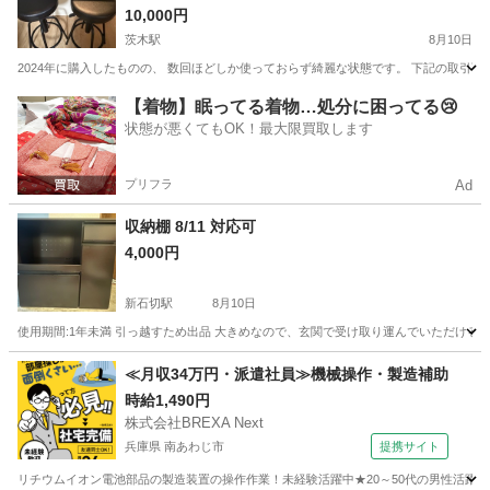
10,000円
茨木駅
8月10日
2024年に購入したものの、 数回ほどしか使っておらず綺麗な状態です。 下記の取引
大阪
茨木市
茨木駅
椅子
【着物】眠ってる着物…処分に困ってる😢
状態が悪くてもOK！最大限買取します
プリフラ
Ad
収納棚 8/11 対応可
4,000円
新石切駅
8月10日
使用期間:1年未満 引っ越すため出品 大きめなので、玄関で受け取り運んでいただける
大阪
東大阪市
新石切駅
収納家具
≪月収34万円・派遣社員≫機械操作・製造補助
時給1,490円
株式会社BREXA Next
兵庫県 南あわじ市
提携サイト
リチウムイオン電池部品の製造装置の操作作業！未経験活躍中★20～50代の男性活躍中