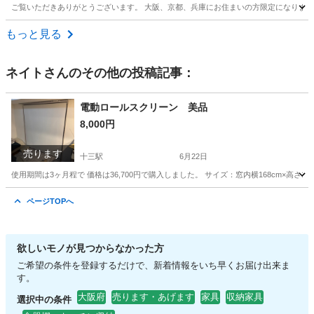
ご覧いただきありがとうございます。 大阪、京都、兵庫にお住まいの方限定になります
大阪
大阪市
大阪難波駅
収納家具
もっと見る
ネイト
さんのその他の投稿記事：
電動ロールスクリーン 美品
8,000円
売ります
十三駅
6月22日
使用期間は3ヶ月程で 価格は36,700円で購入しました。 サイズ：窓内横168cm×高さ19
大阪
大阪市
十三駅
カーテン、ブラインド
ページTOPへ
ロールスクリーン
欲しいモノが見つからなかった方
ご希望の条件を登録するだけで、新着情報をいち早くお届け出来ま
す。
大阪府
売ります・あげます
家具
収納家具
選択中の条件