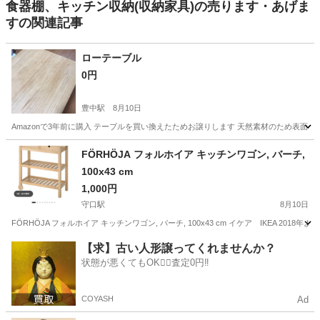
食器棚、キッチン収納(収納家具)の売ります・あげま
すの関連記事
ローテーブル
0円
豊中駅
8月10日
Amazonで3年前に購入 テーブルを買い換えたためお譲りします 天然素材のため表面
大阪
豊中市
豊中駅
家具
ロー
FÖRHÖJA フォルホイア キッチンワゴン, バーチ,
100x43 cm
1,000円
守口駅
8月10日
FÖRHÖJA フォルホイア キッチンワゴン, バーチ, 100x43 cm イケア IKEA 
大阪
大阪市
守口駅
収納家具
【求】古い人形譲ってくれませんか？
状態が悪くてもOK🙆‍♀️査定0円‼️
COYASH
Ad