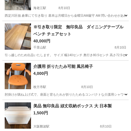
海老江駅
8月10日
西淀川区佃.倉庫にて引き取り 基本は月曜日から金曜日AM厳守 AM 問い合わせがあれば
大阪
大阪市
海老江駅
オフィス用家具
※引き取り限定 無印良品 ダイニングテーブル
ベンチ チェアセット
40,000円
千里山駅
8月10日
引っ越しのため出品いたします。 サイズ 幅140センチ 奥行き80.5センチ 高さ72.
大阪
吹田市
千里山駅
テーブル
介護用 折りたたみ可能 風呂椅子
4,000円
枚方市駅
8月10日
肘掛けが跳ね上げ式で、座面と背もたれが折りたためるコンパクトな介護用シャワーチェアです。 -
大阪
枚方市
枚方市駅
椅子
美品 無印良品 頑丈収納ボックス 大 日本製
1,500円
大阪難波駅
8月10日