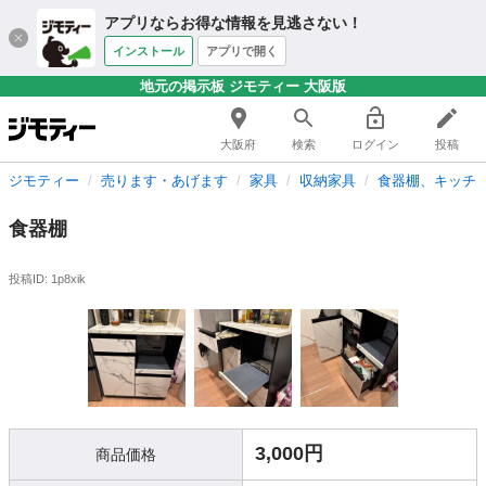
アプリならお得な情報を見逃さない！
インストール
アプリで開く
地元の掲示板 ジモティー 大阪版
大阪府
検索
ログイン
投稿
ジモティー
売ります・あげます
家具
収納家具
食器棚、キッチ
食器棚
投稿ID: 1p8xik
3,000円
商品価格