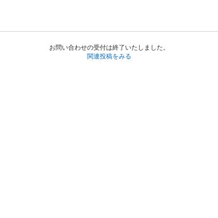
お問い合わせの受付は終了いたしました。
関連投稿をみる
初めての方へ
利用規約
プライバシーポリシー
プライバシー・ステートメント
健全化に資する運用方針
お問い合わせ
運営会社
サイトマップ
ご利用ガイド
フリーワードで探す
PC版で表示
都道府県選択
特定商取引法の表示
利用者情報の外部送信について