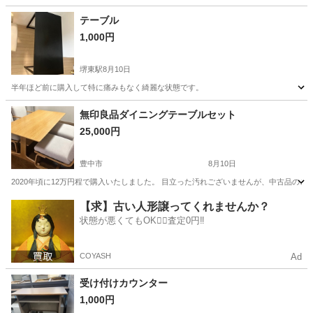
兵庫
南あわじ市
その他
テーブル
1,000円
堺東駅
8月10日
半年ほど前に購入して特に痛みもなく綺麗な状態です。
大阪
堺市
堺東駅
テーブル
状態
無印良品ダイニングテーブルセット
25,000円
豊中市
8月10日
2020年頃に12万円程で購入いたしました。 目立った汚れございませんが、中古品の
大阪
豊中市
ダイニングセット
テーブルセット
【求】古い人形譲ってくれませんか？
状態が悪くてもOK🙆‍♀️査定0円‼️
COYASH
Ad
受け付けカウンター
1,000円