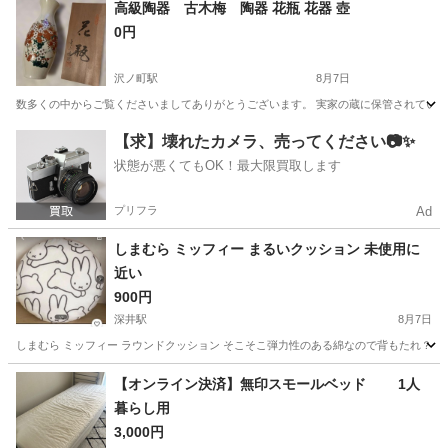
大阪
寝屋川市
寝屋川市駅
ベッド
セミダブル
高級陶器 古木梅 陶器 花瓶 花器 壺
0円
沢ノ町駅
8月7日
数多くの中からご覧くださいましてありがとうございます。 実家の蔵に保管されていた花瓶
大阪
大阪市
沢ノ町駅
インテリア雑貨/小物
【求】壊れたカメラ、売ってください📷✨
状態が悪くてもOK！最大限買取します
プリフラ
Ad
しまむら ミッフィー まるいクッション 未使用に
近い
900円
深井駅
8月7日
しまむら ミッフィー ラウンドクッション そこそこ弾力性のある綿なので背もたれ？に
大阪
堺市
深井駅
寝具
【オンライン決済】無印スモールベッド 1人
暮らし用
3,000円