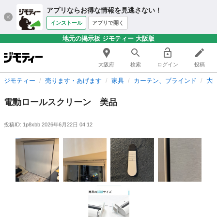
アプリならお得な情報を見逃さない！
インストール
アプリで開く
地元の掲示板 ジモティー 大阪版
大阪府
検索
ログイン
投稿
ジモティー
売ります・あげます
家具
カーテン、ブラインド
大
電動ロールスクリーン 美品
投稿ID: 1p8xbb
2026年6月22日 04:12