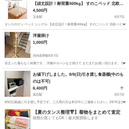
【頑丈設計！耐荷重400kg】 すのこベッド 北欧パ
イン 3段階高さ調節 天然木 ベッドフレーム ヘッド
4,500円
レス シングルベッド 11719094(80446)
玉造駅
8月7日
タンスのゲン ベッド シングル 【頑丈設計！耐荷重400kg】 すのこベッド 北欧パイン 3段階
大阪
大阪市
玉造駅
ベッド
ゲン
洋服掛け
1,000円
河内長野駅
8月7日
目立った傷もなく綺麗です。 洋服やカバンなど掛けて まだまだお使い頂けます。 1木
大阪
河内長野市
河内長野駅
収納家具
お値下げしました。8/9(日)引き渡し食器棚(中のも
のは不可)
6,400円
高石駅
8月7日
8/9(日)親戚に引き渡し予定です。ご入用の方は本日中にご連絡ください。2年半ほど
大阪
高石市
高石駅
収納家具
【夏のタンス整理👘】着物をまとめて査定
状態が悪くてもOK！最大限買取します