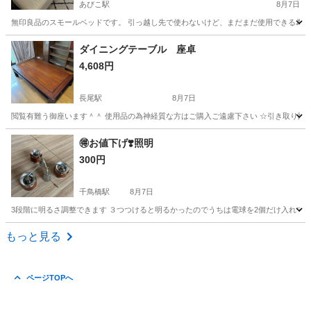
あびこ駅
8月7日
無印良品のスモールベッドです。 引っ越し先で使わないけど、まだまだ使用できる為出
大阪
大阪市
あびこ駅
ベッド
無印
ダイニングテーブル 座卓
4,608円
長尾駅
8月7日
閲覧有難う御座います＾＾ 使用品の為神経質な方はご購入ご遠慮下さい ☆引き取り限定
大阪
枚方市
長尾駅
テーブル
🉐お値下げ❣️照明
300円
千鳥橋駅
8月7日
3段階に明るさ調整できます ３つつけると明るかったのでうちは電球を2個だけ入れてま
大阪
大阪市
千鳥橋駅
照明器具
電球
もっと見る
ページTOPへ