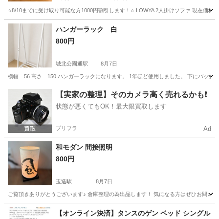
⭐️8/10までに受け取り可能な方1000円割引します！⭐️ LOWYA 2人掛けソファ 現在価格:
大阪
豊中市
庄内駅
ソファ
ハンガーラック 白
800円
城北公園通駅
8月7日
横幅 56 高さ 150 ハンガーラックになります。 1年ほど使用しました。 下にバッ
大阪
大阪市
城北公園通駅
家具
ラック
【実家の整理】そのカメラ高く売れるかも❗️
状態が悪くてもOK！最大限買取します
プリフラ
Ad
和モダン 間接照明
800円
玉造駅
8月7日
ご覧頂きありがとうございます♪ 倉庫整理の為出品します！ 気になる方はぜひお問い合
大阪
大阪市
玉造駅
照明器具
間接照明
【オンライン決済】タンスのゲン ベッド シングル