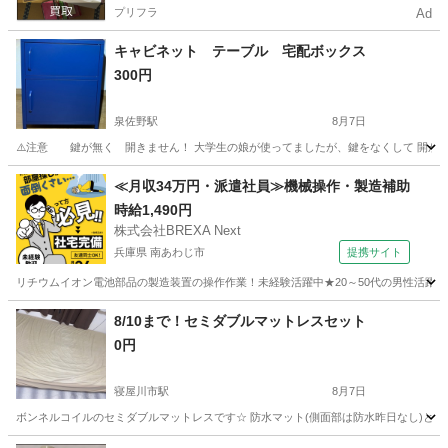
プリフラ
Ad
キャビネット テーブル 宅配ボックス
300円
泉佐野駅
8月7日
⚠️注意 鍵が無く 開きません！ 大学生の娘が使ってましたが、鍵をなくして 開かない状
大阪
泉佐野市
泉佐野駅
オフィス用家具
≪月収34万円・派遣社員≫機械操作・製造補助
時給1,490円
株式会社BREXA Next
兵庫県 南あわじ市
提携サイト
リチウムイオン電池部品の製造装置の操作作業！未経験活躍中★20～50代の男性活躍中
兵庫
南あわじ市
その他
8/10まで！セミダブルマットレスセット
0円
寝屋川市駅
8月7日
ボンネルコイルのセミダブルマットレスです☆ 防水マット(側面部は防水昨日なし)と、綿10