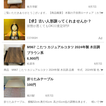
枚方市駅
8月7日
ご覧いただきありがとうございます。 【商品概要】 木製の子供用ローチェア（カラー：
大阪
枚方市
枚方市駅
椅子
【求】古い人形譲ってくれませんか？
状態が悪くてもOK🙆‍♀️査定0円‼️
COYASH
Ad
M967 こたつ カジュアルコタツ 2024年製 木目調
ブラウン系
6,900円
松原市
8月7日
商品 M967 こたつ カジュアルコタツ 2024年製 木目調 品番 年式 2024年製 色 
大阪
松原市
テーブル
折りたみテーブル
100円
相川駅
8月7日
折りたみテーブル、 横幅52cm.奥行41cm. 高さ61cm迄の調整出来ます。 軽いで