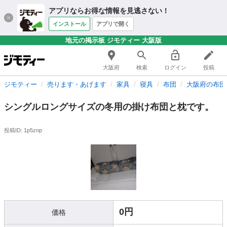
アプリならお得な情報を見逃さない！
インストール
アプリで開く
地元の掲示板 ジモティー 大阪版
大阪府
検索
ログイン
投稿
ジモティー
売ります・あげます
家具
寝具
布団
大阪府の布団
シングルロングサイズの冬用の掛け布団と枕です。
投稿ID: 1p5znp
0円
価格