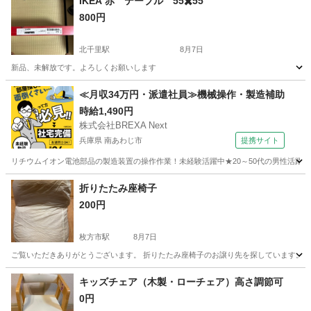
IKEA 赤 テーブル 55✖️55
800円
北千里駅
8月7日
新品、未解放です。よろしくお願いします
大阪
吹田市
北千里駅
テーブル
IKEA
≪月収34万円・派遣社員≫機械操作・製造補助
時給1,490円
株式会社BREXA Next
兵庫県 南あわじ市
提携サイト
リチウムイオン電池部品の製造装置の操作作業！未経験活躍中★20～50代の男性活躍中
兵庫
南あわじ市
その他
折りたたみ座椅子
200円
枚方市駅
8月7日
ご覧いただきありがとうございます。 折りたたみ座椅子のお譲り先を探しています。 カ
大阪
枚方市
枚方市駅
椅子
キッズチェア（木製・ローチェア）高さ調節可
0円