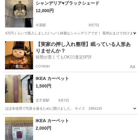
大阪
吹田市
北千里駅
カーペット/マット/ラグ
カーペット
シャンデリア♥ブラックシェード
12,000円
今里駅
8月7日
4万円くらいで購入しました( ᴖ⩊ᴖ ) 綺麗なシャンデリアです！ 電球おまけで付けま
大阪
大阪市
今里駅
照明器具
【実家の押し入れ整理】眠っている人形あ
りませんか？
状態が悪くてもOK🙆‍♀️査定0円‼️
COYASH
Ad
IKEA カーペット
1,500円
北千里駅
8月7日
ほぼ未使用で写真を撮るために開けました。 サイズ 195X133
大阪
吹田市
北千里駅
カーペット/マット/ラグ
カーペット
IKEA カーペット
2,000円