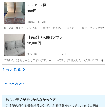
大阪
大阪市
相川駅
テーブル
チェア、2脚
400円
相川駅
8月7日
椅子2脚、軽くて、シンプルで、 重ねて、収納も、出来ます。 1脚に、マジックで、線が、2点
大阪
大阪市
相川駅
椅子
引き
【美品】2人掛けソファー
12,000円
東淀川駅
8月7日
ご覧いただきありがとうございます。 Amazonで3万円で購入した、2人掛けソファを出
大阪
大阪市
東淀川駅
ソファ
もっと見る
ページTOPへ
欲しいモノが見つからなかった方
ご希望の条件を登録するだけで、新着情報をいち早くお届け出来ま