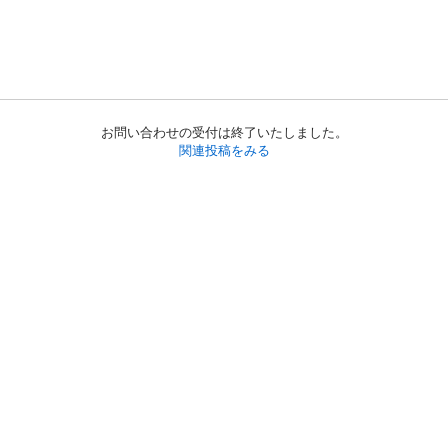
お問い合わせの受付は終了いたしました。
関連投稿をみる
初めての方へ
利用規約
プライバシーポリシー
プライバシー・ステートメント
健全化に資する運用方針
お問い合わせ
運営会社
サイトマップ
ご利用ガイド
フリーワードで探す
PC版で表示
都道府県選択