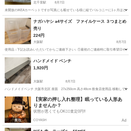
北千里駅
8月7日
未開放のIKEAカーペットですが写真にも載せている様に縦でバルコニーに1ヶ月ほど
大阪
吹田市
北千里駅
カーペット/マット/ラグ
ナガハヤシ a4サイズ ファイルケース ３つまとめ
売り
224円
大阪駅
8月7日
使用品 ↓下記お読みいただいてからご連絡下さい↓ ①最初のご連絡時に取引希望日や希望
大阪
大阪市
大阪駅
収納家具
ハンドメイド ベンチ
1,920円
大阪駅
8月7日
ハンドメイドベンチ 大阪市北区 座面 27x250cm 高さ48cm 飲食店使用品 移動
大阪
大阪市
大阪駅
家具
ベンチ
【実家の押し入れ整理】眠っている人形あ
りませんか？
状態が悪くてもOK🙆‍♀️査定0円‼️
COYASH
Ad