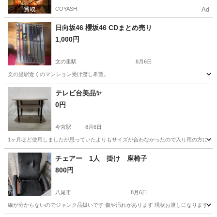
COYASH
Ad
日向坂46 櫻坂46 CDまとめ売り
1,000円
文の里駅
8月6日
文の里駅近くのマンション受け渡し希望。
大阪
大阪市
文の里駅
家具
テレビ台美品✨
0円
今宮駅
8月6日
1ヶ月ほど使用しましたが思っていたよりもサイズが合わなかったので入り用の方に！✨ 定
大阪
大阪市
今宮駅
収納家具
チェアー 1人 掛け 座椅子
800円
八尾市
8月6日
線が分からないのでジャンク品扱いです 傷や汚れがあります 現状お渡しになります。