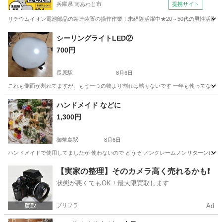
兵庫県 南あわじ市
提携サイト
リチウムイオン電池部品の製造装置の操作作業！未経験活躍中★20～50代の男性活躍中
兵庫
南あわじ市
その他
シーリングライトLED②
700円
長原駅
8月6日
これも側面が割れてますが、もう一つの物より割れは酷くないです 一年も使ってないで
大阪
大阪市
長原駅
照明器具
ハンドメイド などに
1,300円
御幣島駅
8月6日
ハンドメイドで使用してましたが 使わないので どうぞ ノンクレームノンリターンにて
大阪
大阪市
御幣島駅
インテリア雑貨/小物
ハンドメイド
【実家の整理】そのカメラ高く売れるかも❗️
状態が悪くてもOK！最大限買取します
プリフラ
Ad