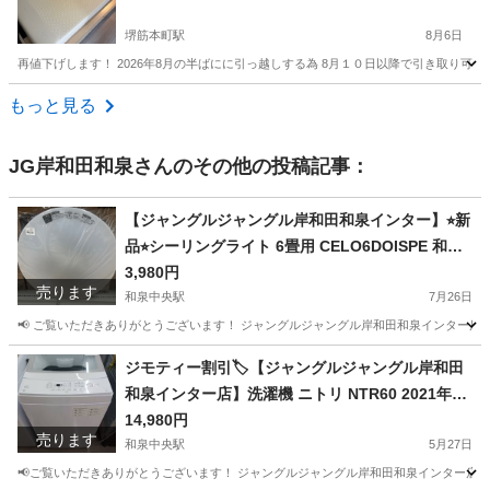
堺筋本町駅
8月6日
再値下げします！ 2026年8月の半ばにに引っ越しする為 8月１０日以降で引き取り可能です！ 
大阪
大阪市
堺筋本町駅
寝具
もっと見る
JG岸和田和泉
さんのその他の投稿記事：
【ジャングルジャングル岸和田和泉インター】⭐︎新
品⭐︎シーリングライト 6畳用 CELO6DOISPE 和泉
市 堺市 岸和田市 泉大津市 高石市 泉北郡熊取町
3,980円
売ります
和泉中央駅
7月26日
📢 ご覧いただきありがとうございます！ ジャングルジャングル岸和田和泉インター店です
大阪
和泉市
和泉中央駅
生活家電
ジャングル
ジモティー割引🏷️【ジャングルジャングル岸和田
和泉インター店】洗濯機 ニトリ NTR60 2021年製
6.0Kg 家電 和泉市 堺市 岸和田市 泉大津市 高石市
14,980円
売ります
泉北郡忠岡町
和泉中央駅
5月27日
📢ご覧いただきありがとうございます！ ジャングルジャングル岸和田和泉インター店です