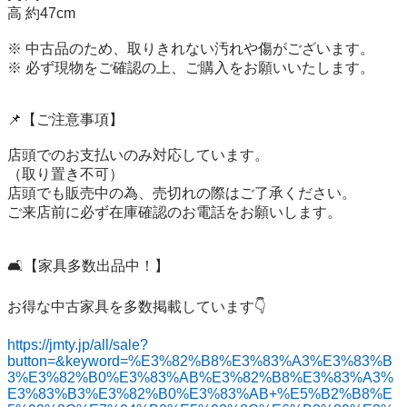
高 約47cm

※ 中古品のため、取りきれない汚れや傷がございます。

※ 必ず現物をご確認の上、ご購入をお願いいたします。

📌【ご注意事項】

店頭でのお支払いのみ対応しています。

（取り置き不可）

店頭でも販売中の為、売切れの際はご了承ください。

ご来店前に必ず在庫確認のお電話をお願いします。

🛋️【家具多数出品中！】

お得な中古家具を多数掲載しています👇

https://jmty.jp/all/sale?
button=&keyword=%E3%82%B8%E3%83%A3%E3%83%B
3%E3%82%B0%E3%83%AB%E3%82%B8%E3%83%A3%
E3%83%B3%E3%82%B0%E3%83%AB+%E5%B2%B8%E