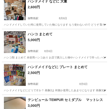
ハンドメイド などに 大量
2,600円
御幣島駅
8月6日
ハンドメイドしていた時に使用していた物になります もう使わないので どうぞ 取り
大阪
大阪市
御幣島駅
インテリア雑貨/小物
ハンドメイド
ハンコ まとめて
5,000円
御幣島駅
8月6日
ハンコ類 まとめて 未使用ハンコあり お店で購入した物やハンドメイドで作った ハンコに
大阪
大阪市
御幣島駅
インテリア雑貨/小物
インク
ハンドメイドなどに プレート まとめて
2,500円
御幣島駅
8月6日
ハンドメイドなどにどうですか？ 画像2は 何個か使用したあまりになります 画像3は
大阪
大阪市
御幣島駅
インテリア雑貨/小物
画像
テンピュール TEMPUR セミダブル マットレス
3,000円