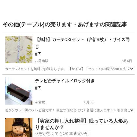
その他(テーブル)の売ります・あげますの関連記事
【無料】カーテン3セット（合計6枚）・サイズ同
じ
0円
八尾南駅
8月6日
カーテン3セットを無料でお譲りします。 【サイズ】 1セット：約 幅135cm × 丈1
大阪
八尾市
八尾南駅
カーペット/マット/ラグ
カーテン
テレビ台チャイルドロック付き
0円
今宮駅
8月6日
モダンウッド調のテレビ台です！ 目立つ傷などはなく普通に使えます！✨ 引き出しに
大阪
大阪市
今宮駅
収納家具
【実家の押し入れ整理】眠っている人形あ
りませんか？
状態が悪くてもOK🙆‍♀️査定0円‼️