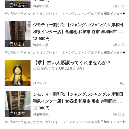
売ります
和泉中央駅
7月12日
📢ご覧いただきありがとうございます！ ジャングルジャングル岸和田和泉インター店です
大阪
和泉市
和泉中央駅
キッチン家電
ジャングル
ジモティー割引🏷️【ジャングルジャングル 岸和田
和泉インター店】食器棚 和泉市 堺市 岸和田市 泉
大津市 高石市 泉北郡熊取町
12,980円
売ります
和泉中央駅
6月25日
📢ご覧いただきありがとうございます！ ジャングルジャングル岸和田和泉インター店です
大阪
和泉市
和泉中央駅
収納家具
ジャングル
【求】古い人形譲ってくれませんか？
状態が悪くてもOK🙆‍♀️査定0円‼️
COYASH
Ad
ジモティー割引🏷️【ジャングルジャングル 岸和田
和泉インター店】食器棚 和泉市 堺市 岸和田市 泉
大津市 高石市 泉北郡熊取町
12,980円
売ります
和泉中央駅
6月13日
📢ご覧いただきありがとうございます！ ジャングルジャングル岸和田和泉インター店です