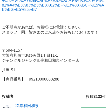
5%92%8C%E7%94%B0%E5%92%8C%E6%B3%89%E3%
82%A4%E3%83%B3%E3%82%BF%E3%83%BC+%E5%A
E%B6%E5%85%B7
ご不明点があれば、お気軽にお電話ください。

スタッフ一同、皆さまのご来店をお待ちしております！

〒594-1157 

大阪府和泉市あゆみ野1丁目11-1 

ジャングルジャングル岸和田和泉インター店 

担当:S.I

【商品番号】：99210000088288
投稿者
投稿
3132
件
JG岸和田和泉