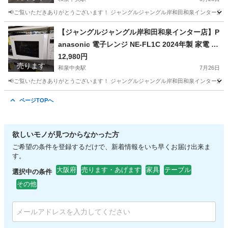
高石市 泉北郡熊取町
📢ご覧いただきありがとうございます！ ジャングルジャングル岸和田和泉インター店です
大阪
和泉市
和泉中央駅
テーブル
ジャングル
【ジャングルジャングル岸和田和泉インター店】P
anasonic 電子レンジ NE-FL1C 2024年製 家電 和
泉市 堺市 岸和田市 泉大津市 高石市 泉北郡忠岡町
12,980円
売ります
和泉中央駅
7月26日
📢ご覧いただきありがとうございます！ ジャングルジャングル岸和田和泉インター店です
大阪
和泉市
和泉中央駅
キッチン家電
ジャングル
ページTOPへ
欲しいモノが見つからなかった方
ご希望の条件を登録するだけで、新着情報をいち早くお届け出来ま
す。
大阪府
売ります・あげます
家具
テーブル
選択中の条件
その他