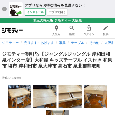
アプリならお得な情報を見逃さない！
インストール
アプリで開く
地元の掲示板 ジモティー 大阪版
大阪府
検索
ログイン
投稿
ジモティー
売ります・あげます
家具
テーブル
その他
大阪府
ジモティー割引🏷️【ジャングルジャングル 岸和田和
泉インター店】大和屋 キッズテーブル イス付き 和泉
市 堺市 岸和田市 泉大津市 高石市 泉北郡熊取町
投稿ID: 1ozwbr