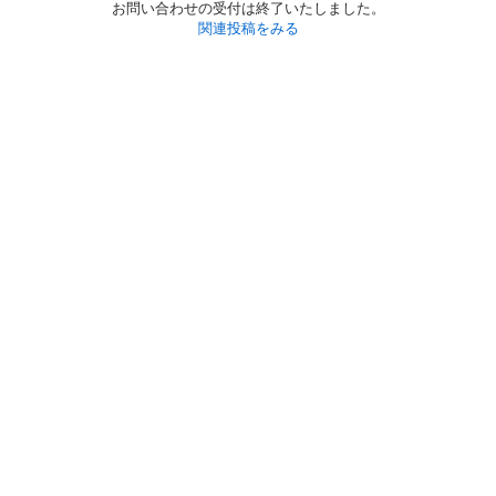
お問い合わせの受付は終了いたしました。
関連投稿をみる
初めての方へ
利用規約
プライバシーポリシー
プライバシー・ステートメント
健全化に資する運用方針
お問い合わせ
運営会社
サイトマップ
ご利用ガイド
フリーワードで探す
PC版で表示
都道府県選択
特定商取引法の表示
利用者情報の外部送信について
© 2011-
2026
Jmty, Inc.