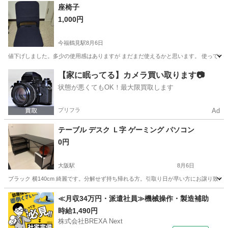
大阪
八尾市
椅子
ジャンク品
座椅子
1,000円
今福鶴見駅
8月6日
値下げしました。多少の使用感はありますが まだまだ使えるかと思います。 使ってい
大阪
大阪市
今福鶴見駅
椅子
【家に眠ってる】カメラ買い取ります📷
状態が悪くてもOK！最大限買取します
プリフラ
Ad
テーブル デスク Ｌ字 ゲーミング パソコン
0円
大阪駅
8月6日
ブラック 横140cm 綺麗です。分解せず持ち帰れる方。引取り日が早い方にお譲り致しま
大阪
大阪市
大阪駅
テーブル
ゲーミング
≪月収34万円・派遣社員≫機械操作・製造補助
時給1,490円
株式会社BREXA Next