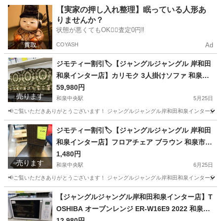
大阪
和泉市
和泉中央駅
生活家電
ジャングル
【実家の押し入れ整理】眠っている人形あ
りませんか？
状態が悪くてもOK🙆‍♀️査定0円‼️
COYASH
Ad
ジモティー割引🏷️【ジャングルジャングル 岸和田
和泉インター店】カリモク 3人掛けソファ 和泉市
堺市 岸和田市 泉大津市 高石市 泉北郡熊取町
59,980円
売ります
和泉中央駅
5月25日
📢ご覧いただきありがとうございます！ ジャングルジャングル岸和田和泉インター店です
大阪
和泉市
和泉中央駅
ソファ
ジモティー割引🏷️【ジャングルジャングル 岸和田
和泉インター店】フロアチェア ブラウン 和泉市
堺市 岸和田市 泉大津市 高石市 泉北郡熊取町
1,480円
売ります
和泉中央駅
6月25日
📢ご覧いただきありがとうございます！ ジャングルジャングル岸和田和泉インター店です
大阪
和泉市
和泉中央駅
椅子
【ジャングルジャングル岸和田和泉インター店】T
OSHIBA オーブンレンジ ER-W16E9 2022 和泉市
堺市 岸和田市 泉大津市 高石市 泉北郡熊取町
12,980円