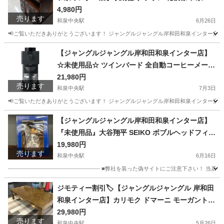
堺市 岸和田市 泉大津市 高石市 泉北郡熊取町
4,980円
売ります
和泉中央駅
6月26日
📢ご覧いただきありがとうございます！ ジャングルジャングル岸和田和泉インター店です
大阪
和泉市
和泉中央駅
椅子
ジャングル
【ジャングルジャングル岸和田和泉インター店】
☆未使用品☆ ツインバード 全自動コーヒーメーカ
ー CM-D457B 調理家電 家電 和泉市 堺市 岸和田
21,980円
売ります
市 泉大津市 高石市 泉北郡忠岡町
和泉中央駅
7月3日
📢ご覧いただきありがとうございます！ ジャングルジャングル岸和田和泉インター店です
大阪
和泉市
和泉中央駅
キッチン家電
ジャングル
【ジャングルジャングル岸和田和泉インター店】
『未使用品』大谷翔平 SEIKO ボブルヘッドフィギ
ュア 和泉市 堺市 岸和田市 泉大津市 高石市 泉北郡
19,980円
売ります
熊取町
和泉中央駅
6月16日
---------------------------------------------- ■弊社を装った偽
大阪
和泉市
和泉中央駅
フィギュア
ボブルヘッド
ジモティー割引🏷️【ジャングルジャングル 岸和田
和泉インター店】カリモク ドマーニ モーガントン
リビングテーブル 和泉市 堺市 岸和田市 泉大津市
29,980円
売ります
和泉中央駅
5月26日