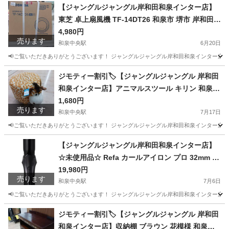
大阪
和泉市
和泉中央駅
収納家具
【ジャングルジャングル岸和田和泉インター店】
東芝 卓上扇風機 TF-14DT26 和泉市 堺市 岸和田市
泉大津市 高石市 泉北郡熊取町
4,980円
売ります
和泉中央駅
6月20日
📢ご覧いただきありがとうございます！ ジャングルジャングル岸和田和泉インター店です
大阪
和泉市
和泉中央駅
季節、空調家電
ジャングル
ジモティー割引🏷️【ジャングルジャングル 岸和田
和泉インター店】アニマルスツール キリン 和泉市
堺市 岸和田市 泉大津市 高石市 泉北郡熊取町
1,680円
売ります
和泉中央駅
7月17日
📢ご覧いただきありがとうございます！ ジャングルジャングル岸和田和泉インター店です
大阪
和泉市
和泉中央駅
椅子
ジャングル
【ジャングルジャングル岸和田和泉インター店】
☆未使用品☆ Refa カールアイロン プロ 32mm M
TG RE-AW-03A ブラック ヘアアイロン 家電 和泉
19,980円
売ります
市 堺市 岸和田市 泉大津市 高石市 泉北郡熊取町
和泉中央駅
7月6日
📢ご覧いただきありがとうございます！ ジャングルジャングル岸和田和泉インター店です
大阪
和泉市
和泉中央駅
生活家電
ジャングル
ジモティー割引🏷️【ジャングルジャングル 岸和田
和泉インター店】収納棚 ブラウン 花模様 和泉市