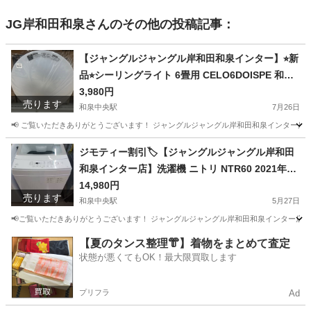
JG岸和田和泉
さんのその他の投稿記事：
【ジャングルジャングル岸和田和泉インター】⭐︎新
品⭐︎シーリングライト 6畳用 CELO6DOISPE 和泉
市 堺市 岸和田市 泉大津市 高石市 泉北郡熊取町
3,980円
売ります
和泉中央駅
7月26日
📢 ご覧いただきありがとうございます！ ジャングルジャングル岸和田和泉インター店です
大阪
和泉市
和泉中央駅
生活家電
ジャングル
ジモティー割引🏷️【ジャングルジャングル岸和田
和泉インター店】洗濯機 ニトリ NTR60 2021年製
6.0Kg 家電 和泉市 堺市 岸和田市 泉大津市 高石市
14,980円
売ります
泉北郡忠岡町
和泉中央駅
5月27日
📢ご覧いただきありがとうございます！ ジャングルジャングル岸和田和泉インター店です
大阪
和泉市
和泉中央駅
生活家電
ジャングル
【夏のタンス整理👘】着物をまとめて査定
状態が悪くてもOK！最大限買取します
プリフラ
Ad