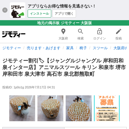
アプリならお得な情報を見逃さない！
インストール
アプリで開く
地元の掲示板 ジモティー 大阪版
大阪府
検索
ログイン
投稿
ジモティー
売ります・あげます
家具
椅子
スツール
大阪府の
ジモティー割引🏷️【ジャングルジャングル 岸和田和
泉インター店】アニマルスツール キリン 和泉市 堺市
岸和田市 泉大津市 高石市 泉北郡熊取町
投稿ID: 1p0o1g
2026年7月17日 04:31