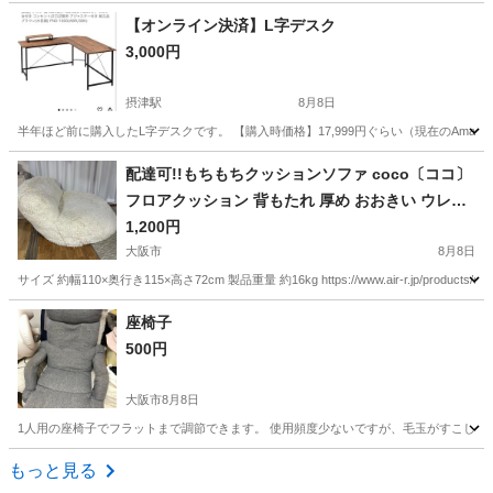
大阪
摂津市
摂津駅
寝具
パッド
【オンライン決済】L字デスク
3,000円
摂津駅
8月8日
半年ほど前に購入したL字デスクです。 【購入時価格】17,999円ぐらい（現在のAma
大阪
摂津市
摂津駅
テーブル
配達可!!もちもちクッションソファ coco〔ココ〕
フロアクッション 背もたれ 厚め おおきい ウレタ
ン
1,200円
大阪市
8月8日
サイズ 約幅110×奥行き115×高さ72cm 製品重量 約16kg https://www.air-r.jp/products
大阪
大阪市
ソファ
座椅子
500円
大阪市
8月8日
1人用の座椅子でフラットまで調節できます。 使用頻度少ないですが、毛玉がすこしあ
大阪
大阪市
椅子
もっと見る