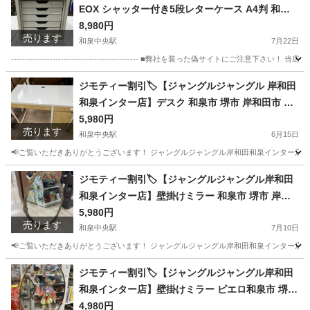
EOX シャッター付き5段レターケース A4判 和泉
市 堺市 岸和田市 泉大津市 高石市 泉北郡熊取町
8,980円
売ります
和泉中央駅
7月22日
---------------------------------------------- ■弊社を装った偽
大阪
和泉市
和泉中央駅
オフィス用家具
ジモティー割引🏷️【ジャングルジャングル 岸和田
和泉インター店】デスク 和泉市 堺市 岸和田市 泉
大津市 高石市 泉北郡熊取町
5,980円
売ります
和泉中央駅
6月15日
📢ご覧いただきありがとうございます！ ジャングルジャングル岸和田和泉インター店です
大阪
和泉市
和泉中央駅
テーブル
ジャングル
ジモティー割引🏷️【ジャングルジャングル岸和田
和泉インター店】壁掛けミラー 和泉市 堺市 岸和
田市 泉大津市 高石市 泉北郡熊取町
5,980円
売ります
和泉中央駅
7月10日
📢ご覧いただきありがとうございます！ ジャングルジャングル岸和田和泉インター店です
大阪
和泉市
和泉中央駅
ミラー/鏡
ジャングル
ジモティー割引🏷️【ジャングルジャングル岸和田
和泉インター店】壁掛けミラー ピエロ和泉市 堺市
岸和田市 泉大津市 高石市 泉北郡熊取町
4,980円