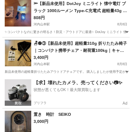
🔦【新品未使用】DotJoy ミニライト 懐中電灯 ブ
ラック 1000ルーメン Type-C充電式 超軽量43g 防
水IPX5
808円
河内山本駅
8月8日
✨コンパクトなのに驚きの明るさ！防災・アウトドアに最適✨ DotJoy ミニライト 懐中電灯（ブラッ
大阪
八尾市
河内山本駅
照明器具
ミニライト
🪑🟢③【新品未使用】超軽量310g 折りたたみ椅子
｜コンパクト携帯チェア・耐荷重100kg｜キャン
プ/釣り/運動会/観戦
3,400円
河内山本駅
8月8日
新品未使用の超軽量折りたたみアウトドアチェアです。 購入しましたが使用予定がなくなっ
大阪
八尾市
河内山本駅
椅子
【求】壊れたカメラ、売ってください📷✨
状態が悪くてもOK！最大限買取します
プリフラ
Ad
置き 時計 SEIKO
3,000円