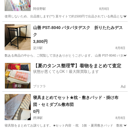
阿倍野駅
8月8日
使用しないため、出品致します(^^) 某サイトで約1500円で出品されている商品となります(*´
大阪
大阪市
阿倍野駅
収納家具
ヒール
山善 PST-8040 パタパタデスク 折りたたみデス
ク
3,800円
淀川駅
8月8日
数ある商品の中から、ご閲覧して頂きありがとうございます。 山善 PST-8040 パタ
大阪
大阪市
淀川駅
テーブル
【夏のタンス整理👘】着物をまとめて査定
状態が悪くてもOK！最大限買取します
プリフラ
Ad
寝具まとめてセット★枕・敷きパッド・掛け布
団・セミダブル敷布団
0円
摂津駅
8月8日
寝具類をまとめてお譲りします。 ■セット内容 ・枕 1個 ・夏用敷きパッド 数枚 ・冬