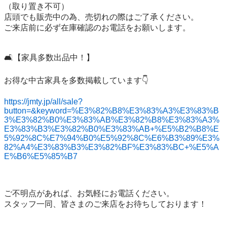
（取り置き不可）

店頭でも販売中の為、売切れの際はご了承ください。

ご来店前に必ず在庫確認のお電話をお願いします。

🛋️【家具多数出品中！】

お得な中古家具を多数掲載しています👇

https://jmty.jp/all/sale?
button=&keyword=%E3%82%B8%E3%83%A3%E3%83%B
3%E3%82%B0%E3%83%AB%E3%82%B8%E3%83%A3%
E3%83%B3%E3%82%B0%E3%83%AB+%E5%B2%B8%E
5%92%8C%E7%94%B0%E5%92%8C%E6%B3%89%E3%
82%A4%E3%83%B3%E3%82%BF%E3%83%BC+%E5%A
E%B6%E5%85%B7
ご不明点があれば、お気軽にお電話ください。

スタッフ一同、皆さまのご来店をお待ちしております！
