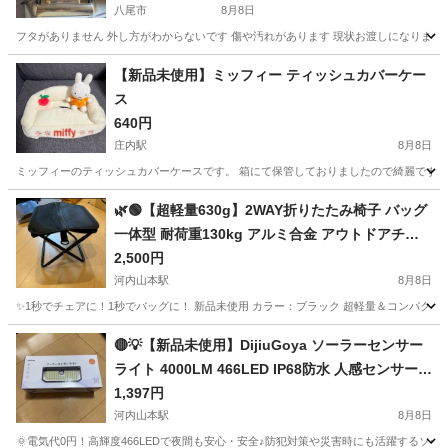
八尾市
8月8日
フタがありません 外し方がわからないです 傷や汚れがあります 現状お渡しになります
大阪
八尾市
時計
SEIKO
【新品未使用】ミッフィー ティッシュカバーケー
ス
640円
庄内駅
8月8日
ミッフィーのティッシュカバーケースです。 箱にて保管しておりましたので綺麗です。
大阪
豊中市
庄内駅
収納家具
ミッフィー
🌿🟢【超軽量630g】2WAY折りたたみ椅子 バッグ
一体型 耐荷重130kg アルミ合金 アウトドアチェ
ア ブラック
2,500円
河内山本駅
8月8日
✨1秒でチェアに！1秒でバッグに！ 新品未使用 カラー：ブラック 超軽量＆コンパクト
大阪
八尾市
河内山本駅
椅子
アウトドア
🔴💡【新品未使用】DijiuGoya ソーラーセンサー
ライト 4000LM 466LED IP68防水 人感センサー
屋外ライト ガーデンライト 防犯ライト ソーラー
1,397円
ライト 自動点灯 太陽光発電 玄関 駐車場 庭 ベラン
河内山本駅
8月8日
ダ 壁掛け 防災 停電対策
🌞電気代0円！高輝度466LEDで夜間も安心・安全♪防犯対策や災害時にも活躍するソーラーセン