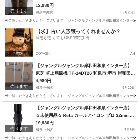
大津市 高石市 泉北郡熊取町
12,980円
売ります
和泉中央駅
6月25日
📢ご覧いただきありがとうございます！ ジャングルジャングル岸和田和泉インター店です
大阪
和泉市
和泉中央駅
収納家具
ジャングル
【求】古い人形譲ってくれませんか？
状態が悪くてもOK🙆‍♀️査定0円‼️
COYASH
Ad
【ジャングルジャングル岸和田和泉インター店】
東芝 卓上扇風機 TF-14DT26 和泉市 堺市 岸和田市
泉大津市 高石市 泉北郡熊取町
4,980円
売ります
和泉中央駅
6月20日
📢ご覧いただきありがとうございます！ ジャングルジャングル岸和田和泉インター店です
大阪
和泉市
和泉中央駅
季節、空調家電
ジャングル
【ジャングルジャングル岸和田和泉インター店】
☆未使用品☆ Refa カールアイロン プロ 32mm M
TG RE-AW-03A ブラック ヘアアイロン 家電 和泉
19,980円
売ります
市 堺市 岸和田市 泉大津市 高石市 泉北郡熊取町
和泉中央駅
7月6日
📢ご覧いただきありがとうございます！ ジャングルジャングル岸和田和泉インター店です