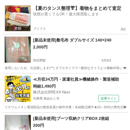
大阪
八尾市
河内山本駅
照明器具
【夏のタンス整理👘】着物をまとめて査定
状態が悪くてもOK！最大限買取します
プリフラ
Ad
[新品未使用]敷毛布 ダブルサイズ 140×240
2,000円
阿倍野駅
8月8日
使用しないため、出品致します(^^) ダブルサイズで一般的なサイズより横幅40長いサイズ
大阪
大阪市
阿倍野駅
寝具
毛布
≪月収34万円・派遣社員≫機械操作・製造補助
時給1,490円
株式会社BREXA Next
兵庫県 南あわじ市
提携サイト
リチウムイオン電池部品の製造装置の操作作業！未経験活躍中★20～50代の男性活躍中
兵庫
南あわじ市
その他
[新品未使用]ブーツ収納クリアBOX 2枚組
200円