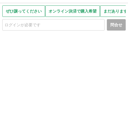
ぜひ譲ってください
オンライン決済で購入希望
まだあります
問合せ
初めての方へ
利用規約
プライバシーポリシー
プライバシー・ステートメント
健全化に資する運用方針
お問い合わせ
運営会社
サイトマップ
ご利用ガイド
フリーワードで探す
PC版で表示
都道府県選択
特定商取引法の表示
利用者情報の外部送信について