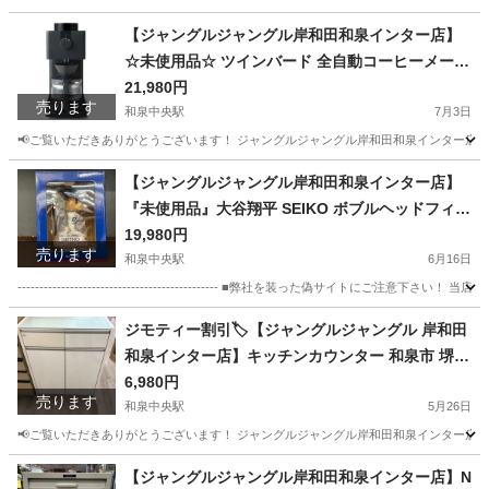
大阪
和泉市
和泉中央駅
生活家電
ジャングル
【ジャングルジャングル岸和田和泉インター店】
☆未使用品☆ ツインバード 全自動コーヒーメーカ
ー CM-D457B 調理家電 家電 和泉市 堺市 岸和田
21,980円
売ります
市 泉大津市 高石市 泉北郡忠岡町
和泉中央駅
7月3日
📢ご覧いただきありがとうございます！ ジャングルジャングル岸和田和泉インター店です
大阪
和泉市
和泉中央駅
キッチン家電
ジャングル
【ジャングルジャングル岸和田和泉インター店】
『未使用品』大谷翔平 SEIKO ボブルヘッドフィギ
ュア 和泉市 堺市 岸和田市 泉大津市 高石市 泉北郡
19,980円
売ります
熊取町
和泉中央駅
6月16日
---------------------------------------------- ■弊社を装った偽
大阪
和泉市
和泉中央駅
フィギュア
ボブルヘッド
ジモティー割引🏷️【ジャングルジャングル 岸和田
和泉インター店】キッチンカウンター 和泉市 堺市
岸和田市 泉大津市 高石市 泉北郡熊取町
6,980円
売ります
和泉中央駅
5月26日
📢ご覧いただきありがとうございます！ ジャングルジャングル岸和田和泉インター店です
大阪
和泉市
和泉中央駅
収納家具
ジャングル
【ジャングルジャングル岸和田和泉インター店】N