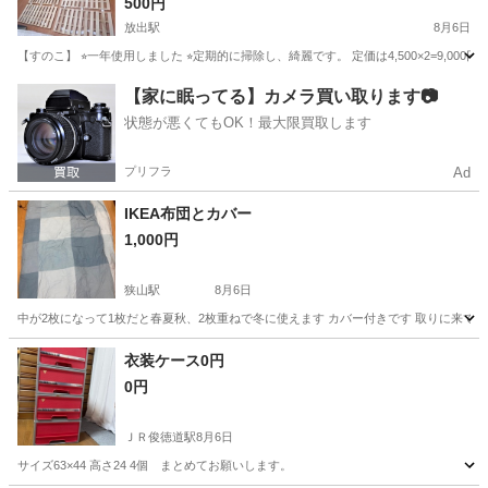
500円
放出駅
8月6日
【すのこ】 ⭐︎一年使用しました ⭐︎定期的に掃除し、綺麗です。 定価は4,500×2=9,
大阪
大阪市
放出駅
ベッド
すのこベッド
【家に眠ってる】カメラ買い取ります📷
状態が悪くてもOK！最大限買取します
プリフラ
Ad
IKEA布団とカバー
1,000円
狭山駅
8月6日
中が2枚になって1枚だと春夏秋、2枚重ねで冬に使えます カバー付きです 取りに来て
大阪
堺市
狭山駅
寝具
衣装ケース0円
0円
ＪＲ俊徳道駅
8月6日
サイズ63×44 高さ24 4個 まとめてお願いします。