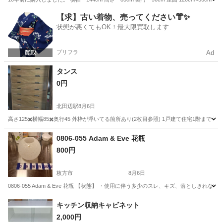
大阪
守口市
守口駅
家具
【求】古い着物、売ってください👘✨
状態が悪くてもOK！最大限買取します
プリフラ
Ad
タンス
0円
北田辺駅
8月6日
高さ125✖️横幅85✖️奥行45 外枠が浮いてる箇所あり(2枚目参照) 1戸建て住宅1階ま
大阪
大阪市
北田辺駅
収納家具
0806-055 Adam & Eve 花瓶
800円
枚方市
8月6日
0806-055 Adam & Eve 花瓶 【状態】 ・使用に伴う多少のスレ、キズ、落とし
大阪
枚方市
インテリア雑貨/小物
現地
キッチン収納キャビネット
2,000円