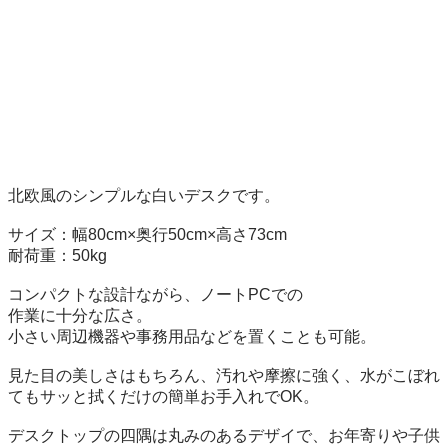
北欧風のシンプルな白いデスクです。

サイズ：幅80cm×奥行50cm×高さ73cm

耐荷重：50kg

コンパクトな設計ながら、ノートPCでの

作業に十分な広さ。

小さい周辺機器や事務用品などを置くことも可能。

見た目の美しさはもちろん、汚れや摩擦に強く、水がこぼれ
てもサッと拭くだけの簡単お手入れでOK。

デスクトップの四隅は丸みのあるデザイで、お年寄りや子供