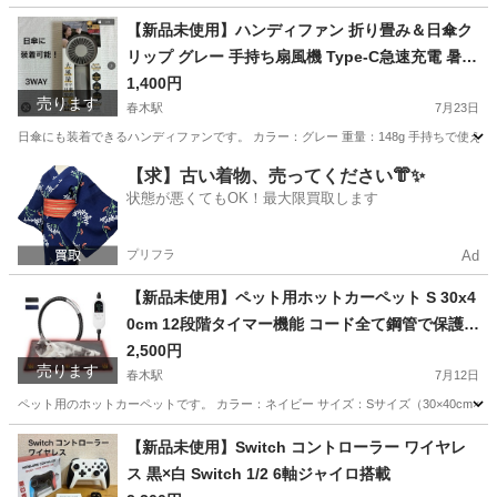
大阪
岸和田市
春木駅
生活雑貨
日傘
【新品未使用】ハンディファン 折り畳み＆日傘ク
リップ グレー 手持ち扇風機 Type-C急速充電 暑さ
対策 ネックストラップ付
1,400円
売ります
春木駅
7月23日
日傘にも装着できるハンディファンです。 カラー：グレー 重量：148g 手持ちで使える
大阪
岸和田市
春木駅
季節、空調家電
日傘
【求】古い着物、売ってください👘✨
状態が悪くてもOK！最大限買取します
プリフラ
Ad
【新品未使用】ペット用ホットカーペット S 30x4
0cm 12段階タイマー機能 コード全て鋼管で保護
洗えるカバー付き
2,500円
売ります
春木駅
7月12日
ペット用のホットカーペットです。 カラー：ネイビー サイズ：Sサイズ（30×40cm×厚み3
大阪
岸和田市
春木駅
その他
鋼管
【新品未使用】Switch コントローラー ワイヤレ
ス 黒×白 Switch 1/2 6軸ジャイロ搭載