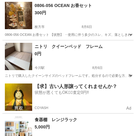
大阪
東大阪市
ＪＲ俊徳道駅
家具
ケース
0806-056 OCEAN お香セット
300円
枚方市
8月6日
0806-056 OCEAN お香セット 【状態】 ・使用に伴う多少のスレ、キズ、落とし
大阪
枚方市
インテリア雑貨/小物
OCEAN
ニトリ クイーンベッド フレーム
0円
今川駅
8月6日
ニトリで購入したクイーンサイズのベッドフレームです。処分するので必要な方、取りに
大阪
大阪市
今川駅
ベッド
フレーム
【求】古い人形譲ってくれませんか？
状態が悪くてもOK🙆‍♀️査定0円‼️
COYASH
Ad
食器棚 レンジラック
5,000円