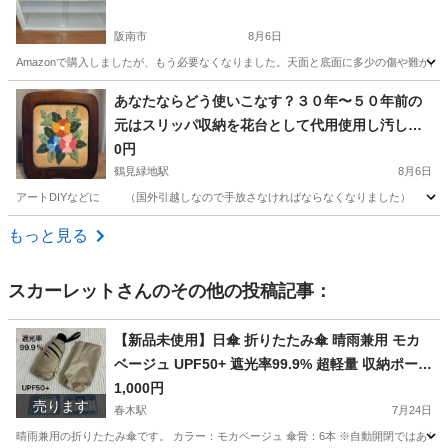
阪南市
8月6日
Amazonで購入しましたが、もう必要なくなりました。天面と底面に多少の傷や難があります。36
大阪
阪南市
収納家具
あなたならどう使いこなす？３０年〜５０年前の
元はスリッパ収納を花台として代用使用し汚して
しまったた物 花瓶アートDIY
0円
鶴見緑地駅
8月6日
アートDIYなどに （国外引越しなので手放さなければならなくなりました）
大阪
大阪市
鶴見緑地駅
インテリア雑貨/小物
アート
もっと見る
スカーレット
さんのその他の投稿記事：
【新品未使用】日傘 折りたたみ傘 晴雨兼用 モカ
ベージュ UPF50+ 遮光率99.9% 超軽量 収納ポーチ
付き 男女兼用
1,000円
売ります
春木駅
7月24日
晴雨兼用の折りたたみ傘です。 カラー：モカベージュ 傘骨：6本 ※自動開閉ではありません。