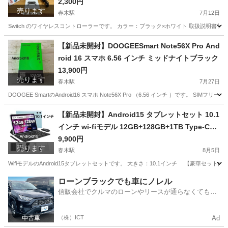
2,300円
売ります
春木駅
7月12日
Switch のワイヤレスコントローラーです。 カラー：ブラック×ホワイト 取扱説明書付き Switch
大阪
岸和田市
春木駅
テレビゲーム
【新品未開封】DOOGEESmart Note56X Pro And
roid 16 スマホ 6.56 インチ ミッドナイトブラック
13,900円
売ります
春木駅
7月27日
DOOGEE SmartのAndroid16 スマホ Note56X Pro （6.56 インチ ）です。 SIM
大阪
岸和田市
春木駅
携帯電話/スマホ
Android
【新品未開封】Android15 タブレットセット 10.1
インチ wi-fiモデル 12GB+128GB+1TB Type-C充
電
9,900円
売ります
春木駅
8月5日
WifiモデルのAndroid15タブレットセットです。 大きさ：10.1インチ 【豪華セッ
大阪
岸和田市
春木駅
タブレットPC
ローンブラックでも車にノレル
信販会社でクルマのローンやリースが通らなくてもク
ルマをご利用いただけるサービスがあります！
（株）ICT
Ad