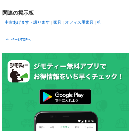
関連の掲示板
中古あげます・譲ります
家具
オフィス用家具
机
ページTOPへ