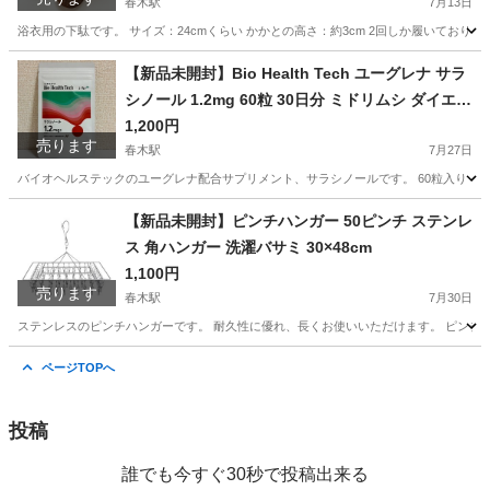
春木駅
7月13日
浴衣用の下駄です。 サイズ：24cmくらい かかとの高さ：約3cm 2回しか履いてお
大阪
岸和田市
春木駅
靴
ゲタ
【新品未開封】Bio Health Tech ユーグレナ サラ
シノール 1.2mg 60粒 30日分 ミドリムシ ダイエッ
ト
1,200円
売ります
春木駅
7月27日
バイオヘルステックのユーグレナ配合サプリメント、サラシノールです。 60粒入り（30日分
大阪
岸和田市
春木駅
健康食品
【新品未開封】ピンチハンガー 50ピンチ ステンレ
ス 角ハンガー 洗濯バサミ 30×48cm
1,100円
売ります
春木駅
7月30日
ステンレスのピンチハンガーです。 耐久性に優れ、長くお使いいただけます。 ピンチ50個付き 
大阪
岸和田市
春木駅
洗濯用品
ステンレス
ページTOPへ
投稿
誰でも今すぐ30秒で投稿出来る