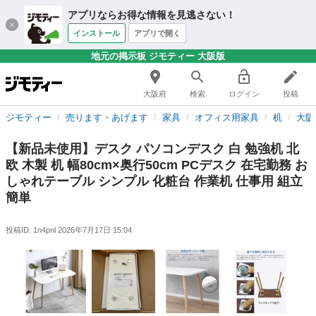
アプリならお得な情報を見逃さない！
インストール
アプリで開く
地元の掲示板 ジモティー 大阪版
大阪府
検索
ログイン
投稿
ジモティー
売ります・あげます
家具
オフィス用家具
机
大阪
【新品未使用】デスク パソコンデスク 白 勉強机 北
欧 木製 机 幅80cm×奥行50cm PCデスク 在宅勤務 お
しゃれテーブル シンプル 化粧台 作業机 仕事用 組立
簡単
投稿ID: 1n4pnl
2026年7月17日 15:04