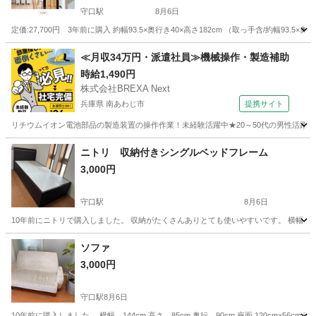
守口駅
8月6日
定価:27,700円 3年前に購入 約幅93.5×奥行き40×高さ182cm （取っ手含/約幅93.5×
大阪
守口市
守口駅
収納家具
≪月収34万円・派遣社員≫機械操作・製造補助
時給1,490円
株式会社BREXA Next
兵庫県 南あわじ市
提携サイト
リチウムイオン電池部品の製造装置の操作作業！未経験活躍中★20～50代の男性活躍中
兵庫
南あわじ市
その他
ニトリ 収納付きシングルベッドフレーム
3,000円
守口駅
8月6日
10年前にニトリで購入しました。 収納がたくさんありとても使いやすいです。 横幅 206cm／ヘッド
大阪
守口市
守口駅
ベッド
ソファ
3,000円
守口駅
8月6日
10年前に購入しました。 横幅 144cm 高さ 85cm 奥行 90cm 座面 120cm×56cm 