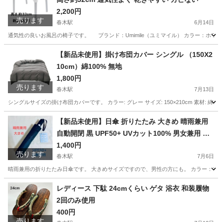
2,200円
売ります
春木駅
6月14日
通気性の良いお風呂の椅子です。 ブランド：Umimile（ユミマイル） カラー：ホワイト 
大阪
岸和田市
春木駅
その他
【新品未使用】掛け布団カバー シングル （150X2
10cm）綿100% 無地
1,800円
売ります
春木駅
7月13日
シングルサイズの掛け布団カバーです。 カラー: グレー サイズ: 150×210cm 素材:
大阪
岸和田市
春木駅
寝具
掛け布団
【新品未使用】日傘 折りたたみ 大きめ 晴雨兼用
自動開閉 黒 UPF50+ UVカット100% 男女兼用 軽
量 収納袋付き
1,400円
売ります
春木駅
7月6日
晴雨兼用の折りたたみ日傘です。 大きめサイズですので、男性の方にも。 カラー：ブラック 
大阪
岸和田市
春木駅
小物
日傘
レディース 下駄 24cmくらい ゲタ 浴衣 和装履物
2回のみ使用
400円
売ります