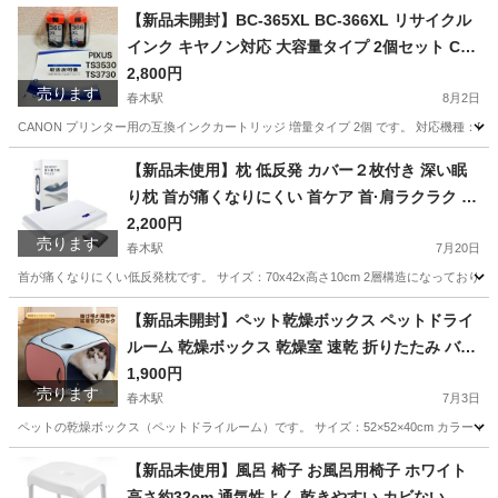
【新品未開封】BC-365XL BC-366XL リサイクル
インク キヤノン対応 大容量タイプ 2個セット Can
on用
2,800円
売ります
春木駅
8月2日
CANON プリンター用の互換インクカートリッジ 増量タイプ 2個 です。 対応機種：PIXUS T
大阪
岸和田市
春木駅
プリンター
【新品未使用】枕 低反発 カバー２枚付き 深い眠
り枕 首が痛くなりにくい 首ケア 首·肩ラクラク 70
x42x10cm
2,200円
売ります
春木駅
7月20日
首が痛くなりにくい低反発枕です。 サイズ：70x42x高さ10cm 2層構造になってお
大阪
岸和田市
春木駅
寝具
低反発枕
【新品未開封】ペット乾燥ボックス ペットドライ
ルーム 乾燥ボックス 乾燥室 速乾 折りたたみ バス
用品
1,900円
売ります
春木駅
7月3日
ペットの乾燥ボックス（ペットドライルーム）です。 サイズ：52×52×40cm カラー：
大阪
岸和田市
春木駅
生活雑貨
ボックス
【新品未使用】風呂 椅子 お風呂用椅子 ホワイト
高さ約32cm 通気性よく 乾きやすい カビない