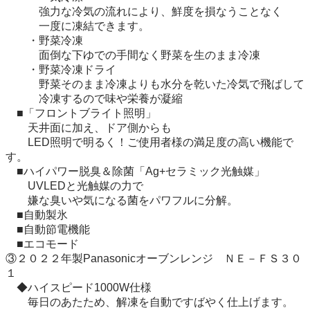
　　　強力な冷気の流れにより、鮮度を損なうことなく

　　　一度に凍結できます。

　　・野菜冷凍

　　　面倒な下ゆでの手間なく野菜を生のまま冷凍

　　・野菜冷凍ドライ

　　　野菜そのまま冷凍よりも水分を乾いた冷気で飛ばして

　　　冷凍するので味や栄養が凝縮

　■「フロントブライト照明」

　　天井面に加え、ドア側からも

　　LED照明で明るく！ご使用者様の満足度の高い機能で
す。

　■ハイパワー脱臭＆除菌「Ag+セラミック光触媒」

　　UVLEDと光触媒の力で

　　嫌な臭いや気になる菌をパワフルに分解。

　■自動製氷

　■自動節電機能

　■エコモード

③２０２２年製Panasonicオーブンレンジ　ＮＥ－ＦＳ３０
１

　◆ハイスピード1000W仕様

　　毎日のあたため、解凍を自動ですばやく仕上げます。
