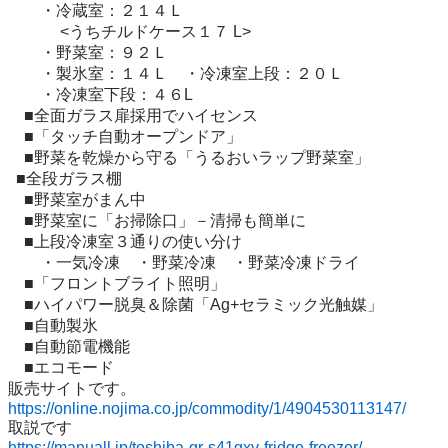
　　・冷蔵室：２１４Ｌ　

　　　 <うちチルドケース１７ L> 

　　・野菜室：９２Ｌ　

　　・製氷室：１４Ｌ　・冷凍室上段：２０Ｌ 

　　・冷凍室下段：４６L

　■全面ガラス扉採用でハイセンス

　■「タッチ自動オープンドア」　　　

　■野菜を乾燥から守る「うるおいラップ野菜室」

  ■全段ガラス棚

　■野菜室がまん中

　■野菜室に「お掃除口」－清掃も簡単に

　■上段冷凍室３通りの使い分け

　　・一気冷凍　・野菜冷凍　・野菜冷凍ドライ

　■「フロントブライト照明」

　■ハイパワー脱臭＆除菌「Ag+セラミック光触媒」

　■自動製氷

　■自動節電機能

　■エコモード

https://online.nojima.co.jp/commodity/1/4904530113147/
https://manuall.jp/toshiba-gr-s41gxv-fridge-freezer/