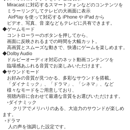
　Miracast に対応するスマートフォンなどのコンテンツを

　ミラーリングしてテレビの大画面に表示

 　AirPlay を使って対応する iPhone や iPad から

　ビデオ、写真、音 楽などもテレビに共有できます。

◆ゲームモード

　コントローラーのボタンを押してから、

　画面に反映されるまでの時間を大幅カット。

　高画質とスムーズな動きで、快適にゲームを楽しめます。

◆Dolby Audio

　ドルビーオーディオ対応のネット動画コンテンツを

　臨場感あふれる音質でお楽しみいただけます。

◆サウンドモード

　お好みの音質が見つかる、多彩なサウンドを搭載。

　「ダイナミック」、「ドラマ」、「シネマ」、など

　様々なモードをご用意しており、

　視聴内容に合わせて最適な音質をお選びいただけます。

　◦ダイナミック

　　 クリアでメリハリのある、大迫力のサウンドが楽しめ
ます。

  ◦ドラマ

     人の声を強調した設定です。
