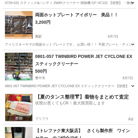
0729-031 スティック&ハンディ 2WAYクリーナー 掃除機 GF-VC101 【状態
大阪
豊中市
生活家電
クリーナー
両面ホットプレート アイボリー 美品！！
3,200円
鳳駅
8月7日
アイリスオーヤマの両面ホットプレートです。 お買い得！！ 平面プレート・ディンプ
大阪
堺市
鳳駅
キッチン家電
0801-057 TWINBIRD POWER JET CYCLONE EX
スティッククリーナー
500円
豊中市
8月7日
0801-057 TWINBIRD POWER JET CYCLONE EX スティッククリーナー
大阪
豊中市
生活家電
POWER
【夏のタンス整理👘】着物をまとめて査定
状態が悪くてもOK！最大限買取します
プリフラ
Ad
【トレファク東大阪店】 さくら製作所 ワイン