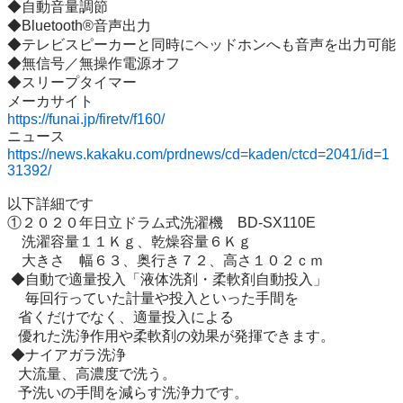
◆自動音量調節

◆Bluetooth®音声出力

◆テレビスピーカーと同時にヘッドホンへも音声を出力可能

◆無信号／無操作電源オフ

◆スリープタイマー

https://funai.jp/firetv/f160/
https://news.kakaku.com/prdnews/cd=kaden/ctcd=2041/id=1
31392/
以下詳細です

①２０２０年日立ドラム式洗濯機　BD-SX110E

　洗濯容量１１Ｋｇ、乾燥容量６Ｋｇ

    大きさ　幅６３、奥行き７２、高さ１０２ｃｍ 

 ◆自動で適量投入「液体洗剤・柔軟剤自動投入」

　 毎回行っていた計量や投入といった手間を

   省くだけでなく、適量投入による

   優れた洗浄作用や柔軟剤の効果が発揮できます。

 ◆ナイアガラ洗浄

   大流量、高濃度で洗う。

   予洗いの手間を減らす洗浄力です。
