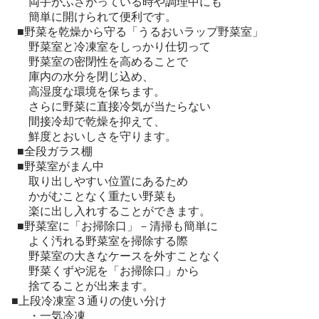
　　両手がふさがっている時や調理中にも

　　簡単に開けられて便利です。

　■野菜を乾燥から守る「うるおいラップ野菜室」

　　野菜室と冷凍室をしっかり仕切って

　　野菜室の密閉性を高めることで

　　庫内の水分を閉じ込め、

　　高湿度な環境を保ちます。

　　さらに野菜に直接冷気が当たらない

　　間接冷却で乾燥を抑えて、

　　鮮度とおいしさを守ります。

　■全段ガラス棚

　■野菜室がまん中

　　取り出しやすい位置にあるため

　　かがむことなく重たい野菜も

　　楽に出し入れすることができます。

　■野菜室に「お掃除口」－清掃も簡単に

　　よく汚れる野菜室を掃除する際

　　野菜室の大きなケースを外すことなく

　　野菜くずや泥を「お掃除口」から

　　捨てることが出来ます。

  ■上段冷凍室３通りの使い分け

　　・一気冷凍
