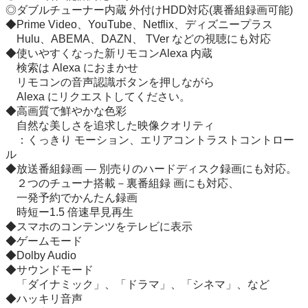
◎ダブルチューナー内蔵 外付けHDD対応(裏番組録画可能)

◆Prime Video、YouTube、Netflix、ディズニープラス

　Hulu、ABEMA、DAZN、 TVer などの視聴にも対応

◆使いやすくなった新リモコンAlexa 内蔵

　検索は Alexa におまかせ 

　リモコンの音声認識ボタンを押しながら

　Alexa にリクエストしてください。 

◆高画質で鮮やかな色彩

　自然な美しさを追求した映像クオリティ

　：くっきり モーション、エリアコントラストコントロー
ル

◆放送番組録画 ― 別売りのハードディスク録画にも対応。

　２つのチューナ搭載－裏番組録 画にも対応、

　一発予約でかんたん録画

　時短ー1.5 倍速早見再生

◆スマホのコンテンツをテレビに表示

◆ゲームモード

◆Dolby Audio

◆サウンドモード

　「ダイナミック」、「ドラマ」、「シネマ」、など

◆ハッキリ音声
