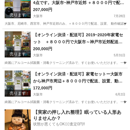
4点です。大阪市~神戸市近郊 ＋８０００円で配
送・設置・動作確認いたします。
207,000円
売ります
大阪市
7月28日
大阪市、尼崎市、西宮市、神戸市近郊のみ、＋８０００円で配送、設置、 動作確認までい
大阪
大阪市
生活家電
コース
【オンライン決済・配送可】2019~2020年家電セ
ット ＋８０００円で大阪市～神戸市近郊配送・
設置致します
200,000円
売ります
大阪市
5月31日
綺麗にアルコール拭殺菌・消毒クリーニング済みで、すぐお使いいただけます。 一番重視
大阪
大阪市
家電
コース
【オンライン決済・配送可】家電セットー大阪市
から神戸市周辺＋８０００円で配送、設置、動作
確認までいたします
172,000円
売ります
大阪市
6月2日
綺麗にアルコール拭殺菌・消毒クリーニング済みで、すぐお使いいただけます。 一番重視
大阪
大阪市
生活家電
自動
【実家の押し入れ整理】眠っている人形あ
りませんか？
状態が悪くてもOK🙆‍♀️査定0円‼️