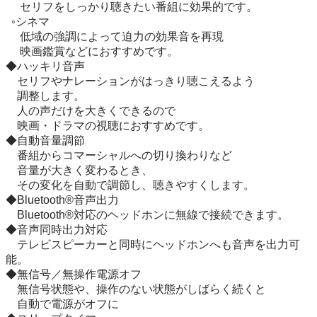
     セリフをしっかり聴きたい番組に効果的です。

  ◦シネマ

     低域の強調によって迫力の効果音を再現

     映画鑑賞などにおすすめです。

◆ハッキリ音声

　セリフやナレーションがはっきり聴こえるよう

　調整します。

　人の声だけを大きくできるので

　映画・ドラマの視聴におすすめです。

◆自動音量調節

　番組からコマーシャルへの切り換わりなど

　音量が大きく変わるとき、

　その変化を自動で調節し、聴きやすくします。

◆Bluetooth®音声出力

　Bluetooth®対応のヘッドホンに無線で接続できます。

◆音声同時出力対応

　テレビスピーカーと同時にヘッドホンへも音声を出力可
能。

◆無信号／無操作電源オフ

　無信号状態や、操作のない状態がしばらく続くと

　自動で電源がオフに
