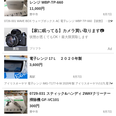
レンジ WBP-TP-660
11,000円
豊中市
8月7日
0726-001 WAVE BOX ウェーブボックス AC 電子レンジ WBP-TP-660 【
大阪
豊中市
キッチン家電
現地
【家に眠ってる】カメラ買い取ります📷
状態が悪くてもOK！最大限買取します
プリフラ
Ad
電子レンジ 17Ｌ ２０２０年製
3,600円
鳳駅
8月7日
アイリスオーヤマ 電子レンジ IMG-T177-6-W 2020年製 アイリスオーヤマの1
大阪
堺市
鳳駅
キッチン家電
アイリスオーヤマ
0729-031 スティック&ハンディ 2WAYクリーナー
掃除機 GF-VC101
300円
豊中市
8月7日