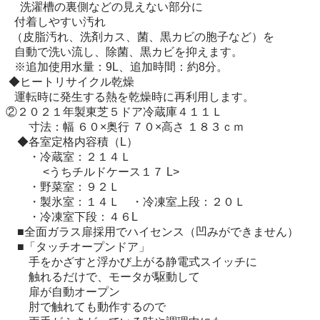
　 洗濯槽の裏側などの見えない部分に

   付着しやすい汚れ

  （皮脂汚れ、洗剤カス、菌、黒カビの胞子など）を

   自動で洗い流し、除菌、黒カビを抑えます。

   ※追加使用水量：9L、追加時間：約8分。

 ◆ヒートリサイクル乾燥

   運転時に発生する熱を乾燥時に再利用します。

②２０２１年製東芝５ドア冷蔵庫４１１Ｌ 

　　寸法：幅 ６０×奥行 ７０×高さ １８３ｃｍ

　◆各室定格内容積（L）

　　・冷蔵室：２１４Ｌ　

　　　 <うちチルドケース１７ L> 

　　・野菜室：９２Ｌ　

　　・製氷室：１４Ｌ　・冷凍室上段：２０Ｌ 

　　・冷凍室下段：４６L

　■全面ガラス扉採用でハイセンス（凹みができません）

　■「タッチオープンドア」

　　手をかざすと浮かび上がる静電式スイッチに

　　触れるだけで、モータが駆動して

　　扉が自動オープン　　　　

　　肘で触れても動作するので
