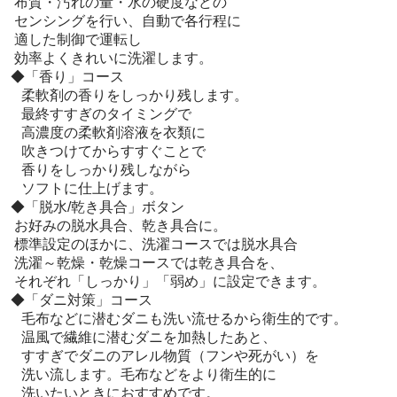
  布質・汚れの量・水の硬度などの

  センシングを行い、自動で各行程に

  適した制御で運転し

  効率よくきれいに洗濯します。

 ◆「香り」コース

　柔軟剤の香りをしっかり残します。

　最終すすぎのタイミングで

　高濃度の柔軟剤溶液を衣類に

　吹きつけてからすすぐことで

　香りをしっかり残しながら

　ソフトに仕上げます。

 ◆「脱水/乾き具合」ボタン

  お好みの脱水具合、乾き具合に。

  標準設定のほかに、洗濯コースでは脱水具合

  洗濯～乾燥・乾燥コースでは乾き具合を、

  それぞれ「しっかり」「弱め」に設定できます。

 ◆「ダニ対策」コース

　毛布などに潜むダニも洗い流せるから衛生的です。

　温風で繊維に潜むダニを加熱したあと、

　すすぎでダニのアレル物質（フンや死がい）を

　洗い流します。毛布などをより衛生的に

　洗いたいときにおすすめです。
