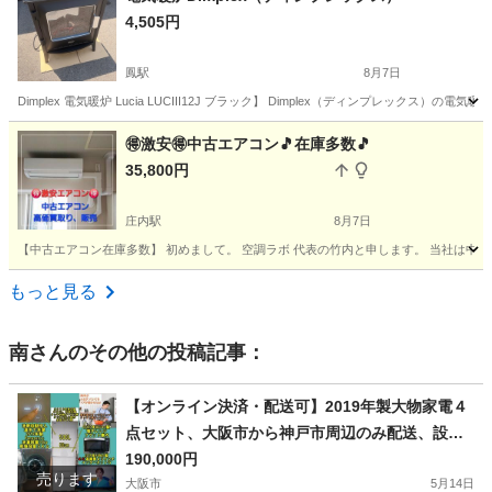
4,505円
鳳駅
8月7日
Dimplex 電気暖炉 Lucia LUCIII12J ブラック】 Dimplex（ディンプレックス）
大阪
堺市
鳳駅
季節、空調家電
暖炉
🉐激安🉐中古エアコン🎵在庫多数🎵
35,800円
庄内駅
8月7日
【中古エアコン在庫多数】 初めまして。 空調ラボ 代表の竹内と申します。 当社は中
大阪
豊中市
庄内駅
季節、空調家電
東芝
もっと見る
南
さんのその他の投稿記事：
【オンライン決済・配送可】2019年製大物家電４
点セット、大阪市から神戸市周辺のみ配送、設
置、動作確認致します＋８０００円で配送、設
190,000円
売ります
置、動作確認までいたします
大阪市
5月14日