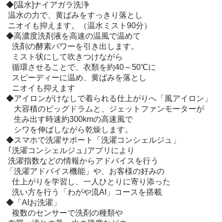
 ◆[温水]ナイアガラ洗浄

  温水の力で、黄ばみをすっきり落とし

  ニオイも抑えます。（温水ミスト90分）

 ◆高濃度洗剤液を高速の温風で温めて

　洗剤の酵素パワーを引き出します。

　ミスト状にして吹きつけながら

　循環させることで、衣類を約40～50℃に

　スピーディーに温め、黄ばみを落とし

　ニオイも抑えます

 ◆アイロンがけなしで着られる仕上がりへ「風アイロン」

　 大容積のビッグドラムと、ジェットファンモーターが

　 生み出す時速約300kmの高速風で

　 シワを伸ばしながら乾燥します。

 ◆スマホで洗濯サポート「洗濯コンシェルジュ」

  ｢洗濯コンシェルジュ｣アプリにより

  洗濯指数などの情報からアドバイスを行う

 「洗濯アドバイス機能」や、お客様の好みの

　仕上がりを学習し、一人ひとりに寄り添った

　洗い方を行う「わがや流AI」コースを搭載

 ◆「AIお洗濯」

　複数のセンサーで洗剤の種類や
