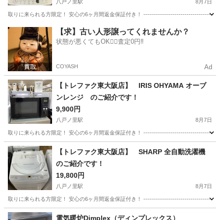
八戸ノ里駅
8月7日
取りに来られる方限定！ 安心の6ヶ月間返金保証付き！ -------------------------------------
大阪
東大阪市
八戸ノ里駅
生活家電
トレファク
【求】古い人形譲ってくれませんか？
状態が悪くてもOK🙆‍♀️査定0円‼️
COYASH
Ad
【トレファク東大阪店】 IRIS OHYAMA オーブ
ンレンジ のご紹介です！
9,900円
八戸ノ里駅
8月7日
取りに来られる方限定！ 安心の6ヶ月間返金保証付き！ ------------------------------------
大阪
東大阪市
八戸ノ里駅
キッチン家電
IRIS
【トレファク東大阪店】 SHARP 全自動洗濯機
のご紹介です！
19,800円
八戸ノ里駅
8月7日
取りに来られる方限定！ 安心の6ヶ月間返金保証付き！ -----------------------------------
大阪
東大阪市
八戸ノ里駅
生活家電
SHARP
電気暖炉Dimplex（ディンプレックス）