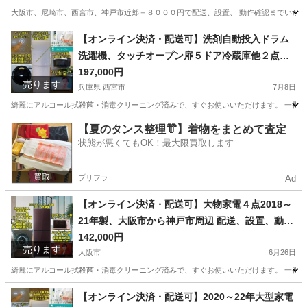
大阪市、尼崎市、西宮市、神戸市近郊＋８０００円で配送、設置、 動作確認までいたしま
大阪
大阪市
生活家電
コース
【オンライン決済・配送可】洗剤自動投入ドラム
洗濯機、タッチオープン扉５ドア冷蔵庫他２点
神戸市～大阪市近郊＋８０００円で配送、設置、
197,000円
売ります
動作確認までいたします
兵庫県 西宮市
7月8日
綺麗にアルコール拭殺菌・消毒クリーニング済みで、すぐお使いいただけます。 一番重視
兵庫
西宮市
生活家電
コース
【夏のタンス整理👘】着物をまとめて査定
状態が悪くてもOK！最大限買取します
プリフラ
Ad
【オンライン決済・配送可】大物家電４点2018～
21年製、大阪市から神戸市周辺 配送、設置、動作
確認致します
142,000円
売ります
大阪市
6月26日
綺麗にアルコール拭殺菌・消毒クリーニング済みで、すぐお使いいただけます。 一番重視
大阪
大阪市
生活家電
コース
【オンライン決済・配送可】2020～22年大型家電