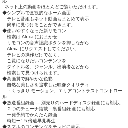
応

  ネット上の動画をほとんどご覧いただけます。

◆シンプルで直観的なホーム画面 

　テレビ番組もネット動画もまとめて表示

　簡単に見つけることができます。

◆使いやすくなった新リモコン

　検索は Alexa におまかせ 

　リモコンの音声認識ボタンを押しながら

　Alexa にリクエストしてください。 

　テレビの操作だけでなく、

　ご覧になりたいコンテンツを

　タイトル名、ジャンル、出演者などから

　検索して見つけられます。

◆高画質で鮮やかな色彩

　自然な美しさを追求した映像クオリティ

　：くっきり モーション、エリアコントラストコントロー
ル

◆放送番組録画 ― 別売りのハードディスク録画にも対応。

　２つのチューナ搭載－裏番組録 画にも対応、

　一発予約でかんたん録画

　時短ー1.5 倍速早見再生

◆スマホのコンテンツをテレビに表示―
