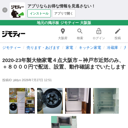
アプリならお得な情報を見逃さない！
インストール
アプリで開く
地元の掲示板 ジモティー 大阪版
大阪府
検索
ログイン
投稿
ジモティー
売ります・あげます
家電
キッチン家電
冷蔵庫
大
2020-23年製大物家電４点大阪市～神戸市近郊のみ、
＋８０００円で配送、設置、動作確認までいたします
投稿ID: jddyo
2026年7月27日 12:51