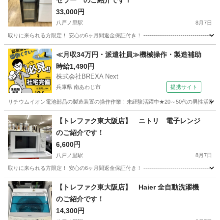
セラー のご紹介です！
33,000円
八戸ノ里駅
8月7日
取りに来られる方限定！ 安心の6ヶ月間返金保証付き！ ----------------------------------
大阪
東大阪市
八戸ノ里駅
キッチン家電
トレファク
≪月収34万円・派遣社員≫機械操作・製造補助
時給1,490円
株式会社BREXA Next
兵庫県 南あわじ市
提携サイト
リチウムイオン電池部品の製造装置の操作作業！未経験活躍中★20～50代の男性活躍中
兵庫
南あわじ市
その他
【トレファク東大阪店】 ニトリ 電子レンジ
のご紹介です！
6,600円
八戸ノ里駅
8月7日
取りに来られる方限定！ 安心の6ヶ月間返金保証付き！ ----------------------------------
大阪
東大阪市
八戸ノ里駅
キッチン家電
トレファク
【トレファク東大阪店】 Haier 全自動洗濯機
のご紹介です！
14,300円