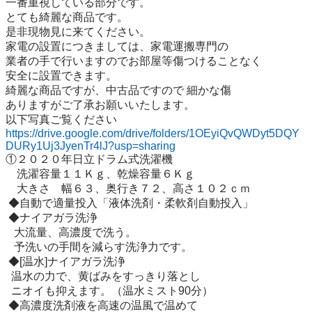
一番重視している部分です。

とても綺麗な商品です。

是非現物見に来てください。

家電の設置につきましては、家電運搬専門の

業者の手で行いますのでお部屋等傷つけることなく

安全に設置できます。

綺麗な商品ですが、中古品ですので 細かな傷

ありますがご了承お願いいたします。

https://drive.google.com/drive/folders/1OEyiQvQWDyt5DQY
DURy1Uj3JyenTr4lJ?usp=sharing
①２０２０年日立ドラム式洗濯機

　洗濯容量１１Ｋｇ、乾燥容量６Ｋｇ

    大きさ　幅６３、奥行き７２、高さ１０２ｃｍ 

 ◆自動で適量投入「液体洗剤・柔軟剤自動投入」

 ◆ナイアガラ洗浄

   大流量、高濃度で洗う。

   予洗いの手間を減らす洗浄力です。

 ◆[温水]ナイアガラ洗浄

  温水の力で、黄ばみをすっきり落とし

  ニオイも抑えます。（温水ミスト90分）

 ◆高濃度洗剤液を高速の温風で温めて
