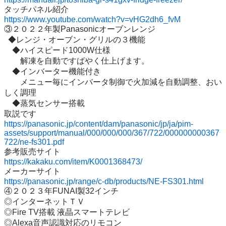
https://www.youtube.com/watch?v=vHG2dh6_fvM
③２０２２年製Panasonicオーブンレンジ　

  ◆レンジ・オーブン・グリルの３機能

　◆ハイスピード1000W仕様

　　解凍を自動ですばやく仕上げます。

　◆インバーター機能付き

　　メニュー毎にインバータ制御で火加減を自動調整、おい
しく調理

　◆蒸気センサー搭載 

https://panasonic.jp/content/dam/panasonic/jp/ja/pim-
assets/support/manual/000/000/000/367/722/000000000367
722/ne-fs301.pdf
https://kakaku.com/item/K0001368473/
https://panasonic.jp/range/c-db/products/NE-FS301.html
④２０２３年FUNAI製32インチ 

◎インターネットＴＶ

◎Fire TV搭載 液晶スマートテレビ 

◎Alexa音声認識対応のリモコン
