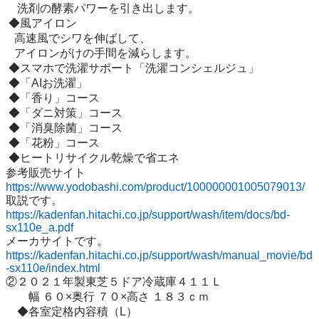
　洗剤の酵素パワーを引き出します。

 ◆風アイロン

   高速風でシワを伸ばして、

   アイロンがけの手間を減らします。

 ◆スマホで洗濯サポート「洗濯コンシェルジュ」

 ◆「AIお洗濯」

 ◆「香り」コース

 ◆「ダニ対策」コース

 ◆「消臭除菌」コース

 ◆「花粉」コース

 ◆ヒートリサイクル乾燥で省エネ

https://www.yodobashi.com/product/100000001005079013/
https://kadenfan.hitachi.co.jp/support/wash/item/docs/bd-
sx110e_a.pdf
https://kadenfan.hitachi.co.jp/support/wash/manual_movie/bd
-sx110e/index.html
②２０２１年製東芝５ドア冷蔵庫４１１Ｌ 

　　幅 ６０×奥行 ７０×高さ １８３ｃｍ

　◆各室定格内容積（L）
