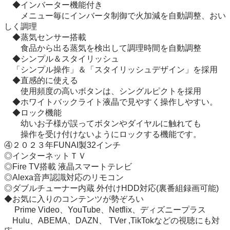
　◆インバーター機能付き

　　メニュー毎にインバータ制御で火加減を自動調整、おい
しく調理

　◆蒸気センサー搭載 

　　食品から出る蒸気を検出して調理時間を自動調整

　◆シンプル＆スタイリッシュ

　「シンプル操作」＆「スタイリッシュデザイン」を採用

　◆直感的に使える

　　使用頻度の高いボタンは、シングルピクトを採用

　◆ホワイトバックライト液晶で見やすく操作しやすい。

　◆ロック機能

　　幼いお子様が誤ってボタンやダイヤルに触れても

　　操作を受け付けないようにロックする機能です。

④２０２３年FUNAI製32インチ

◎インターネットＴＶ

◎Fire TV搭載 液晶スマートテレビ 

◎Alexa音声認識対応のリモコン

◎ダブルチューナー内蔵 外付けHDD対応(裏番組録画可能)

◆お気に入りのコンテンツが勢ぞろい

　 Prime Video、YouTube、Netflix、ディズニープラス

　Hulu、ABEMA、DAZN、 TVer ,TikTokなどの視聴にも対