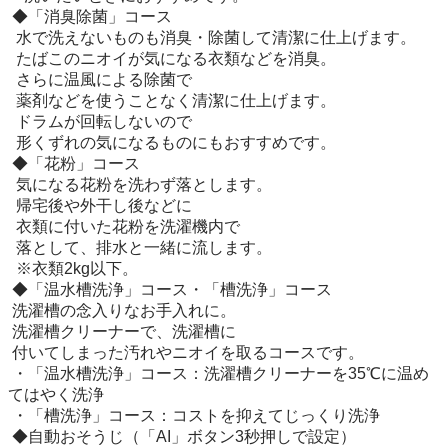
 ◆「消臭除菌」コース

  水で洗えないものも消臭・除菌して清潔に仕上げます。

  たばこのニオイが気になる衣類などを消臭。

  さらに温風による除菌で

  薬剤などを使うことなく清潔に仕上げます。

  ドラムが回転しないので

  形くずれの気になるものにもおすすめです。

 ◆「花粉」コース

  気になる花粉を洗わず落とします。

  帰宅後や外干し後などに

  衣類に付いた花粉を洗濯機内で

  落として、排水と一緒に流します。

  ※衣類2kg以下。

 ◆「温水槽洗浄」コース・「槽洗浄」コース

 洗濯槽の念入りなお手入れに。

 洗濯槽クリーナーで、洗濯槽に

 付いてしまった汚れやニオイを取るコースです。

 ・「温水槽洗浄」コース：洗濯槽クリーナーを35℃に温め
てはやく洗浄

 ・「槽洗浄」コース：コストを抑えてじっくり洗浄

 ◆自動おそうじ（「AI」ボタン3秒押しで設定）
