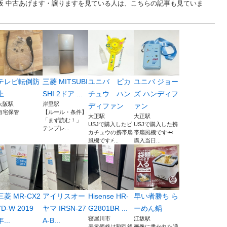
... 大阪 中古あげます・譲りますを見ている人は、こちらの記事も見ていま
テレビ転倒防
三菱 MITSUBI
ユニバ ピカ
ユニバ ジョー
止
SHI 2ドア ...
チュウ ハン
ズ ハンディフ
大阪駅
岸里駅
ディファン
ァン
自宅保管
【ルール・条件】
大正駅
大正駅
「まず読む！」
USJで購入したピ
USJで購入した携
テンプレ...
カチュウの携帯扇
帯扇風機です🦈
風機です⚡...
購入当日...
三菱 MR-CX2
アイリスオー
Hisense HR-
早い者勝ち ら
7D-W 2019
ヤマ IRSN-27
G2801BR ...
ーめん鍋
寝屋川市
江坂駅
年...
A-B...
表示価格は割引後
画像に書かれた通