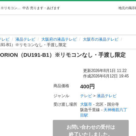
6月16日迄。液晶テレビ 19インチ ORION（DU191-B1）※リモコンなし・手渡し限定 (ヒロ) 天神橋筋六丁目のテレビ《液晶テレビ》の中古あげます・譲ります｜ジモティーで不用品の処分
中古
売ります・あげます
地元の掲示
テレビ
液晶テレビ
大阪府の液晶テレビ
大阪市の液晶テレビ
U191-B1）※リモコンなし・手渡し限定
 ORION（DU191-B1）※リモコンなし・手渡し限定
更新
2026年8月1日 11:22
作成
2026年6月12日 19:45
商品価格
400円
ジャンル
テレビ
 > 
液晶テレビ
受け渡し場所
大阪市
 - 北区
 - 国分寺
阪急千里線 - 
天神橋筋六丁
目駅
お問い合わせの受付は
終了いたしました。