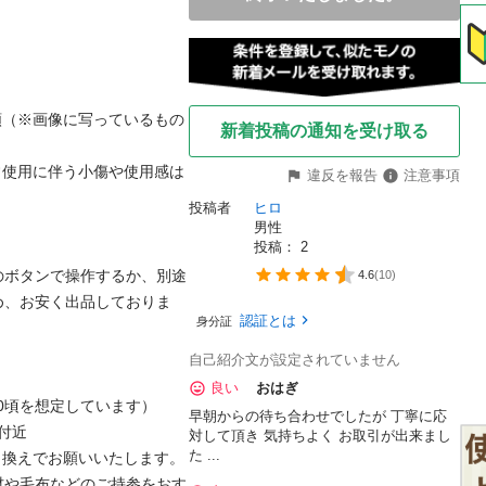
新着投稿の通知を受け取る
違反を報告
注意事項
投稿者
ヒロ
男性
投稿： 
2
のボタンで操作するか、別途
4.6
(
10
)
め、お安く出品しておりま
認証とは
身分証
自己紹介文が設定されていません
良い
おはぎ
早朝からの待ち合わせでしたが 丁寧に応
対して頂き 気持ちよく お取引が出来まし
た ...
材や毛布などのご持参をおす