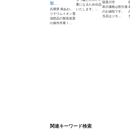
寝屋川市
製...
要になるため出品
表示価格は割引後
兵庫県 南あわ...
いたします。...
のお値段です。
リチウムイオン電
当店はジモ...
池部品の製造装置
の操作作業！...
関連キーワード検索