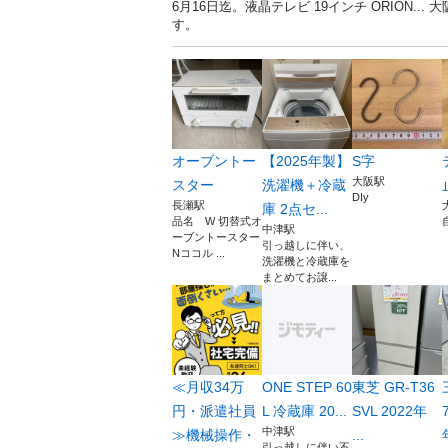
6月16日迄。液晶テレビ 19インチ ORION
す。
オーブントー
【2025年製】
S字
大阪駅
スター
洗濯機＋冷蔵
DIy
長瀬駅
庫 2点セ...
品名 W 切替式オ
中津駅
ーブントースター
引っ越しに伴い、
Nココル ...
洗濯機と冷蔵庫を
まとめてお譲...
≪月収34万
ONE STEP 60
東芝 GR-T36
円・派遣社員
L 冷蔵庫 20...
SVL 2022年
中津駅
≫機械操作・
...
引っ越しに伴い不