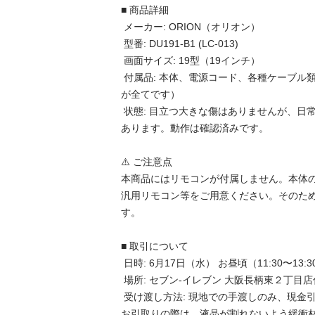
■ 商品詳細

 メーカー: ORION（オリオン）

 型番: DU191-B1 (LC-013)

 画面サイズ: 19型（19インチ）

 付属品: 本体、電源コード、各種ケーブル類（※画像に写っているもの
が全てです）

 状態: 目立つ大きな傷はありませんが、日常使用に伴う小傷や使用感は
あります。動作は確認済みです。

⚠️ ご注意点

本商品にはリモコンが付属しません。本体
汎用リモコン等をご用意ください。そのた
す。

■ 取引について

 日時: 6月17日（水） お昼頃（11:30〜13:30頃を想定しています）

 場所: セブン-イレブン 大阪長柄東２丁目店付近

 受け渡し方法: 現地での手渡しのみ、現金引換えでお願いいたします。

お引取りの際は、液晶が割れないよう緩衝