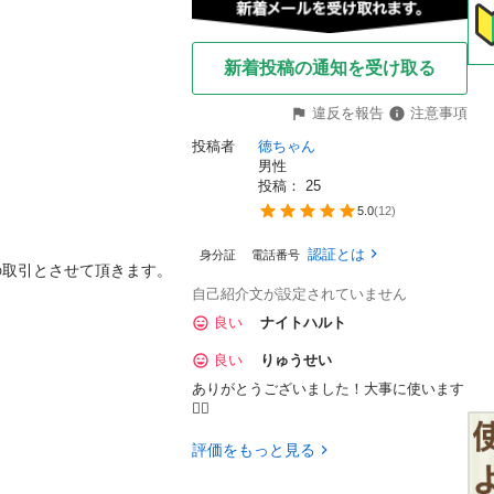
新着投稿の通知を受け取る
違反を報告
注意事項
投稿者
徳ちゃん
男性
投稿： 
25
5.0
(
12
)
認証とは
身分証
電話番号
の取引とさせて頂きます。
自己紹介文が設定されていません
良い
ナイトハルト
良い
りゅうせい
ありがとうございました！大事に使います
🙇‍♂️
評価をもっと見る