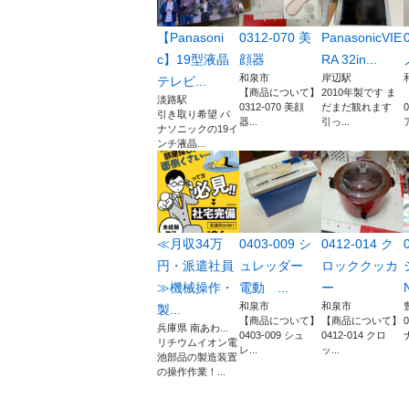
【Panasoni
0312-070 美
PanasonicVIE
c】19型液晶
顔器
RA 32in...
和泉市
岸辺駅
テレビ...
【商品について】
2010年製です ま
淡路駅
0312-070 美顔
だまだ観れます
引き取り希望 パ
器...
引っ...
ア
ナソニックの19イ
ンチ液晶...
≪月収34万
0403-009 シ
0412-014 ク
円・派遣社員
ュレッダー
ロッククッカ
≫機械操作・
電動 ...
ー
N
和泉市
和泉市
製...
【商品について】
【商品について】
兵庫県 南あわ...
0403-009 シュ
0412-014 クロ
ナ
リチウムイオン電
レ...
ッ...
池部品の製造装置
の操作作業！...