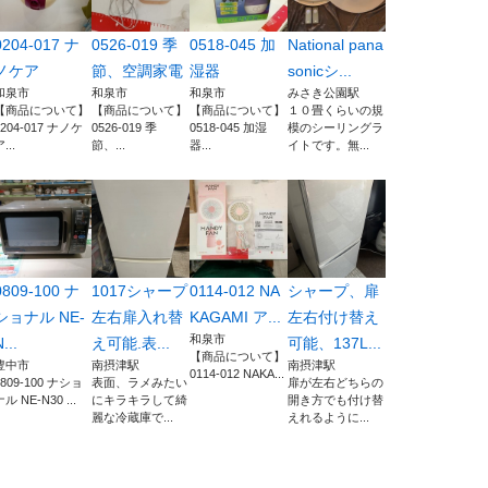
0204-017 ナ
0526-019 季
0518-045 加
National pana
ノケア
節、空調家電
湿器
sonicシ...
和泉市
和泉市
和泉市
みさき公園駅
【商品について】
【商品について】
【商品について】
１０畳くらいの規
0204-017 ナノケ
0526-019 季
0518-045 加湿
模のシーリングラ
...
節、...
器...
イトです。無...
0809-100 ナ
1017シャープ
0114-012 NA
シャープ、扉
ショナル NE-
左右扉入れ替
KAGAMI ア...
左右付け替え
和泉市
...
え可能.表...
可能、137L...
【商品について】
豊中市
南摂津駅
南摂津駅
0114-012 NAKA...
0809-100 ナショ
表面、ラメみたい
扉が左右どちらの
ル NE-N30 ...
にキラキラして綺
開き方でも付け替
麗な冷蔵庫で...
えれるように...