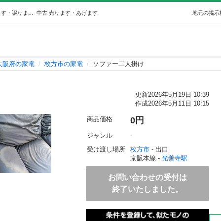
ソファー二人掛け (徳ちゃん) 光善寺の家電の中古あげます・譲ります｜ジモティーで不用品の処分
中古
売ります・あげます
地元の掲示
大阪府の家電
枚方市の家電
ソファー二人掛け
更新
2026年5月19日 10:39
作成
2026年5月11日 10:15
商品価格
0円
ジャンル
-
受け渡し場所
枚方市
 - 出口
京阪本線 - 
光善寺駅
お問い合わせの受付は
終了いたしました。