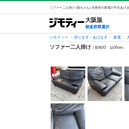
大阪
版
都道府県選択
ジモティー
売ります・あげます
家電
ソファー二人掛け
（投稿ID : 1p30uw）