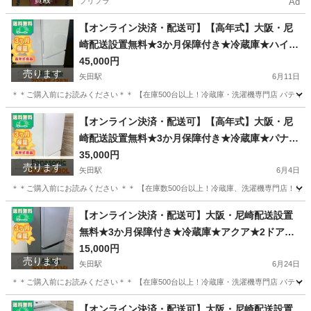
プリフラ
Ad
【オンライン決済・配送可】【高年式】大阪・尼
崎配送設置無料★3か月保障付き★冷蔵庫★ハイセ
ンス★3ドア★2024年★HR-G28E3W★R-2344
45,000円
売ります
矢田駅
6月11日
＊＊ご購入前にお読みください＊＊ 【在庫500台以上！冷蔵庫・洗濯機専門店 パティナ】
大阪
大阪市
矢田駅
キッチン家電
無料
【オンライン決済・配送可】【高年式】大阪・尼
崎配送設置無料★3か月保障付き★冷蔵庫★パナソ
ニック★2ドア★2024年★NR-B18C1-W★IR-1586
35,000円
売ります
矢田駅
6月4日
＊＊ご購入前にお読みください ＊＊ 【在庫数500台以上！冷蔵庫、洗濯機専門店！リユ
大阪
大阪市
矢田駅
キッチン家電
無料
【オンライン決済・配送可】大阪・尼崎配送設置
無料★3か月保障付き★冷蔵庫★アクア★2ドア★2
023年★AQR-14P(DS)★R-2248
15,000円
売ります
矢田駅
6月24日
＊＊ご購入前にお読みください＊＊ 【在庫500台以上！冷蔵庫・洗濯機専門店 パティナ】
大阪
大阪市
矢田駅
キッチン家電
AQR
【オンライン決済・配送可】大阪・尼崎配送設置