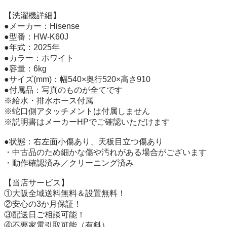
【洗濯機詳細】

●メーカー：Hisense

●型番：HW-K60J

●年式：2025年

●カラー：ホワイト

●容量：6kg

●サイズ(mm)：幅540×奥行520×高さ910

●付属品：写真のものが全てです

※給水・排水ホース付属

※蛇口側アタッチメントは付属しません

※説明書はメーカーHPでご確認いただけます

●状態：右左面小傷あり、天板目立つ傷あり

・中古品のため細かな傷や汚れがある場合がございます

・動作確認済み／クリーニング済み

【当店サービス】

①大阪全域送料無料＆設置無料！

②安心の3か月保証！

③配送日ご相談可能！

④不要家電引取可能（有料）
