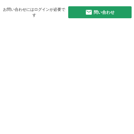
お問い合わせにはログインが必要で
問い合わせ
す
初めての方へ
利用規約
プライバシーポリシー
プライバシー・ステートメント
健全化に資する運用方針
お問い合わせ
運営会社
サイトマップ
ご利用ガイド
フリーワードで探す
PC版で表示
都道府県選択
特定商取引法の表示
利用者情報の外部送信について
© 2011-
2026
Jmty, Inc.