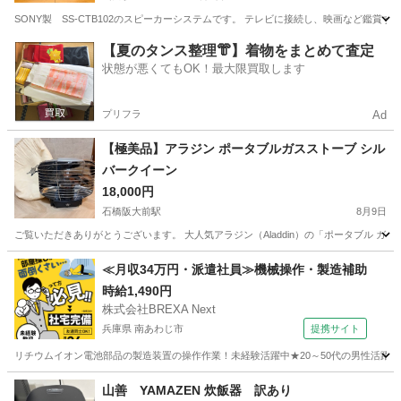
SONY製 SS-CTB102のスピーカーシステムです。 テレビに接続し、映画など鑑賞
大阪
吹田市
山田駅
オーディオ
【夏のタンス整理👘】着物をまとめて査定
状態が悪くてもOK！最大限買取します
プリフラ
Ad
【極美品】アラジン ポータブルガスストーブ シル
バークイーン
18,000円
石橋阪大前駅
8月9日
ご覧いただきありがとうございます。 大人気アラジン（Aladdin）の「ポータブル ガ
大阪
池田市
石橋阪大前駅
季節、空調家電
≪月収34万円・派遣社員≫機械操作・製造補助
時給1,490円
株式会社BREXA Next
兵庫県 南あわじ市
提携サイト
リチウムイオン電池部品の製造装置の操作作業！未経験活躍中★20～50代の男性活躍中
兵庫
南あわじ市
その他
山善 YAMAZEN 炊飯器 訳あり