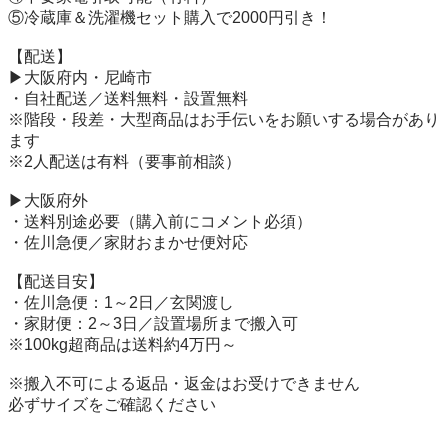
⑤冷蔵庫＆洗濯機セット購入で2000円引き！

【配送】

▶大阪府内・尼崎市

・自社配送／送料無料・設置無料

※階段・段差・大型商品はお手伝いをお願いする場合があり
ます

※2人配送は有料（要事前相談）

▶大阪府外

・送料別途必要（購入前にコメント必須）

・佐川急便／家財おまかせ便対応

【配送目安】

・佐川急便：1～2日／玄関渡し

・家財便：2～3日／設置場所まで搬入可

※100kg超商品は送料約4万円～

※搬入不可による返品・返金はお受けできません

必ずサイズをご確認ください