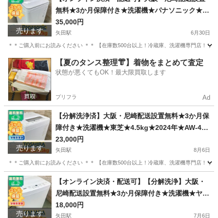
無料★3か月保障付き★洗濯機★パナソニック★7k
g★2022年★NA-FA7H1★IS-1753
35,000円
売ります
矢田駅
6月30日
＊＊ご購入前にお読みください ＊＊ 【在庫数500台以上！冷蔵庫、洗濯機専門店！リユ
大阪
大阪市
矢田駅
生活家電
無料
【夏のタンス整理👘】着物をまとめて査定
状態が悪くてもOK！最大限買取します
プリフラ
Ad
【分解洗浄済】大阪・尼崎配送設置無料★3か月保
障付き★洗濯機★東芝★4.5kg★2024年★AW-45
GA2★IS-2119
23,000円
売ります
矢田駅
8月6日
＊＊ご購入前にお読みください ＊＊ 【在庫数500台以上！冷蔵庫、洗濯機専門店！リユ
大阪
大阪市
矢田駅
生活家電
無料
【オンライン決済・配送可】【分解洗浄】大阪・
尼崎配送設置無料★3か月保障付き★洗濯機★ヤマ
ダ★6kg★2022年★YWM-T60H1★IS-1386
18,000円
売ります
矢田駅
7月6日