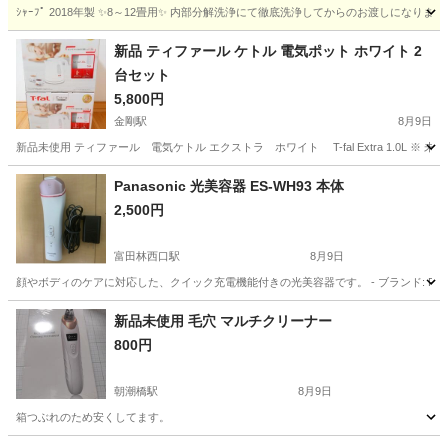
ｼｬｰﾌﾟ 2018年製 ✨8～12畳用✨ 内部分解洗浄にて徹底洗浄してからのお渡しになります。
大阪
豊中市
庄内駅
季節、空調家電
取り付け
新品 ティファール ケトル 電気ポット ホワイト 2
台セット
5,800円
金剛駅
8月9日
新品未使用 ティファール 電気ケトル エクストラ ホワイト T-fal Extra 1.0L ※ 
大阪
大阪狭山市
金剛駅
キッチン家電
ティファール
Panasonic 光美容器 ES-WH93 本体
2,500円
富田林西口駅
8月9日
顔やボディのケアに対応した、クイック充電機能付きの光美容器です。 - ブランド: Panason
大阪
富田林市
富田林西口駅
生活家電
新品未使用 毛穴 マルチクリーナー
800円
朝潮橋駅
8月9日
箱つぶれのため安くしてます。