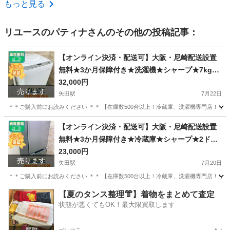
大阪
大阪市
朝潮橋駅
美容家電
クリーナー
もっと見る
リユースのパティナ
さんのその他の投稿記事：
【オンライン決済・配送可】大阪・尼崎配送設置
無料★3か月保障付き★洗濯機★シャープ★7kg★
2023年★ES-GE7G-W★IS-2103
32,000円
売ります
矢田駅
7月22日
＊＊ご購入前にお読みください ＊＊ 【在庫数500台以上！冷蔵庫、洗濯機専門店！リユ
大阪
大阪市
矢田駅
生活家電
無料
【オンライン決済・配送可】大阪・尼崎配送設置
無料★3か月保障付き★冷蔵庫★シャープ★2ドア
★2022年★SJ-D15J-H★IR-1935
23,000円
売ります
矢田駅
7月20日
＊＊ご購入前にお読みください ＊＊ 【在庫数500台以上！冷蔵庫、洗濯機専門店！リユ
大阪
大阪市
矢田駅
キッチン家電
無料
【夏のタンス整理👘】着物をまとめて査定
状態が悪くてもOK！最大限買取します