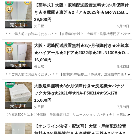
大阪
大阪市
矢田駅
生活家電
NTR
【高年式】大阪・尼崎配送設置無料★3か月保障付
き★冷蔵庫★東芝★2ドア★2025年★GR-W15BS
(W)★IR1568
29,800円
売ります
矢田駅
5月23日
＊＊ご購入前にお読みください＊＊ 【在庫500台以上！冷蔵庫・洗濯機専門店 パティナ】
大阪
大阪市
矢田駅
キッチン家電
無料
大阪・尼崎配送設置無料★3か月保障付き★冷蔵庫
★ハイアール★2ドア★2022年★JR -N130B★OR
-169
16,000円
売ります
矢田駅
5月23日
＊＊ご購入前にお読みください ＊＊ 【在庫数500台以上！冷蔵庫、洗濯機専門店！リユ
大阪
大阪市
矢田駅
キッチン家電
無料
大阪送料無料★3か月保障付き★洗濯機★パナソニ
ック★5kg★2021年★NA-F50B14★SS-178
15,000円
売ります
矢田駅
7月24日
【在庫数500台以上！冷蔵庫、洗濯機専門店！リユースショップパティナ】 当店は大阪市
大阪
大阪市
矢田駅
生活家電
家財
【オンライン決済・配送可】大阪・尼崎配送設置
無料★3か月保障付き★冷蔵庫★三菱★2ドア★20