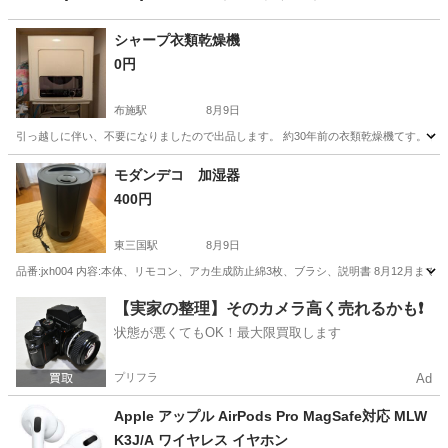
シャープ衣類乾燥機
0円
布施駅
8月9日
引っ越しに伴い、不要になりましたので出品します。 約30年前の衣類乾燥機てす。 台座
大阪
東大阪市
布施駅
生活家電
モダンデコ 加湿器
400円
東三国駅
8月9日
品番:jxh004 内容:本体、リモコン、アカ生成防止綿3枚、ブラシ、説明書 8月12
大阪
大阪市
東三国駅
季節、空調家電
【実家の整理】そのカメラ高く売れるかも❗️
状態が悪くてもOK！最大限買取します
プリフラ
Ad
Apple アップル AirPods Pro MagSafe対応 MLW
K3J/A ワイヤレス イヤホン