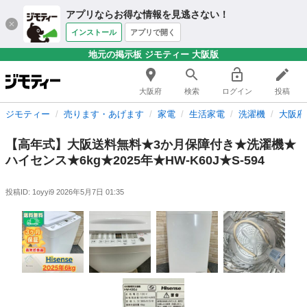
アプリならお得な情報を見逃さない！
インストール
アプリで開く
地元の掲示板 ジモティー 大阪版
大阪府
検索
ログイン
投稿
ジモティー
売ります・あげます
家電
生活家電
洗濯機
大阪府
【高年式】大阪送料無料★3か月保障付き★洗濯機★
ハイセンス★6kg★2025年★HW-K60J★S-594
投稿ID: 1oyyi9
2026年5月7日 01:35