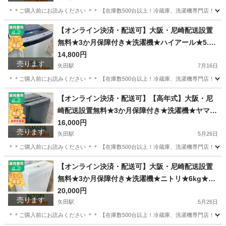
＊＊ご購入前にお読みください ＊＊ 【在庫数500台以上！冷蔵庫、洗濯機専門店！リユ
大阪
大阪市
矢田駅
生活家電
無料
【オンライン決済・配送可】大阪・尼崎配送設置
無料★3か月保障付き★洗濯機★ハイアール★5.5k
g★2022年★JW-XP2C55F★IS1760
14,800円
売ります
矢田駅
7月16日
＊＊ご購入前にお読みください ＊＊ 【在庫数500台以上！冷蔵庫、洗濯機専門店！リユ
大阪
大阪市
矢田駅
生活家電
無料
【オンライン決済・配送可】【高年式】大阪・尼
崎配送設置無料★3か月保障付き★洗濯機★ヤマダ
★5.5kg★2024年★YWM-T55LK★OS-120
16,000円
売ります
矢田駅
5月26日
＊＊ご購入前にお読みください ＊＊ 【在庫数500台以上！冷蔵庫、洗濯機専門店！リユ
大阪
大阪市
矢田駅
生活家電
無料
【オンライン決済・配送可】大阪・尼崎配送設置
無料★3か月保障付き★洗濯機★ニトリ★6kg★20
22年★NTR60★OS-149
20,000円
売ります
矢田駅
5月26日
＊＊ご購入前にお読みください ＊＊ 【在庫数500台以上！冷蔵庫、洗濯機専門店！リユ