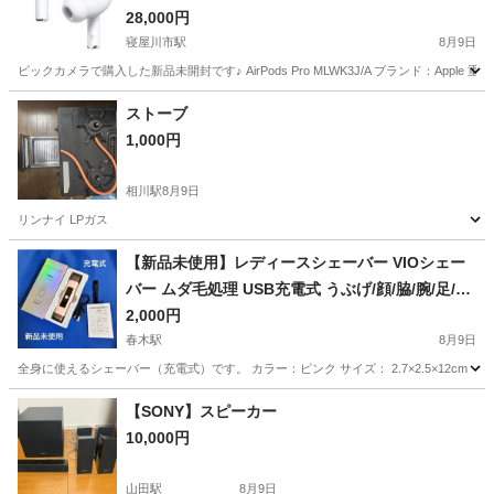
28,000円
寝屋川市駅
8月9日
ビックカメラで購入した新品未開封です♪ AirPods Pro MLWK3J/A ブランド：Apple 
大阪
寝屋川市
寝屋川市駅
オーディオ
AirPods Pro
ストーブ
1,000円
相川駅
8月9日
リンナイ LPガス
大阪
大阪市
相川駅
季節、空調家電
【新品未使用】レディースシェーバー VIOシェー
バー ムダ毛処理 USB充電式 うぶげ/顔/脇/腕/足/産
毛/背中 ビキニライン
2,000円
春木駅
8月9日
全身に使えるシェーバー（充電式）です。 カラー：ピンク サイズ： 2.7×2.5×12
大阪
岸和田市
春木駅
美容家電
シェーバー
【SONY】スピーカー
10,000円
山田駅
8月9日