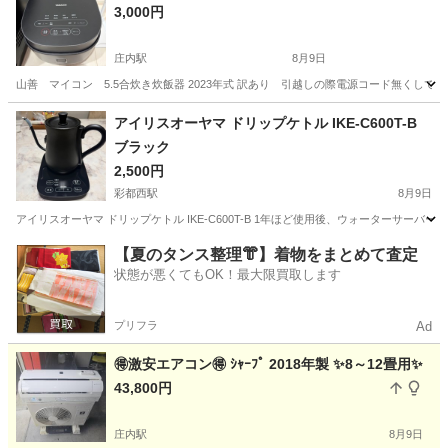
3,000円
庄内駅
8月9日
山善 マイコン 5.5合炊き炊飯器 2023年式 訳あり 引越しの際電源コード無くして
大阪
豊中市
庄内駅
キッチン家電
アイリスオーヤマ ドリップケトル IKE-C600T-B
ブラック
2,500円
彩都西駅
8月9日
アイリスオーヤマ ドリップケトル IKE-C600T-B 1年ほど使用後、ウォーターサーバーに
大阪
茨木市
彩都西駅
キッチン家電
【夏のタンス整理👘】着物をまとめて査定
状態が悪くてもOK！最大限買取します
プリフラ
Ad
🉐️激安エアコン🉐️ ｼｬｰﾌﾟ 2018年製 ✨️8～12畳用✨️
43,800円
庄内駅
8月9日