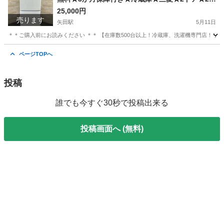
23年★MR-P15E2H-W★IR1265
25,000円
売ります
矢田駅
5月11日
＊＊ご購入前にお読みください ＊＊ 【在庫数500台以上！冷蔵庫、洗濯機専門店！リユ
大阪
大阪市
矢田駅
キッチン家電
無料
ページTOPへ
投稿
誰でも今すぐ30秒で投稿出来る
投稿画面へ (無料)