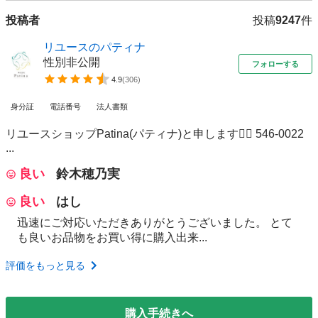
投稿者
投稿
9247
件
リユースのパティナ
性別非公開
フォローする
4.9
(
306
)
身分証
電話番号
法人書類
リユースショップPatina(パティナ)と申します🙋‍♂️ 546-0022
...
良い
鈴木穂乃実
良い
はし
迅速にご対応いただきありがとうございました。 とて
も良いお品物をお買い得に購入出来...
評価をもっと見る
購入手続きへ