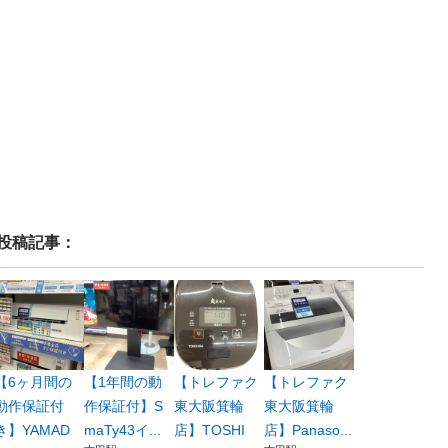
投稿記事：
【6ヶ月間の
【1年間の動
【トレファク
【トレファク
動作保証付
作保証付】S
東大阪箕輪
東大阪箕輪
き】YAMAD
maTy43イ...
店】TOSHI
店】Panaso...