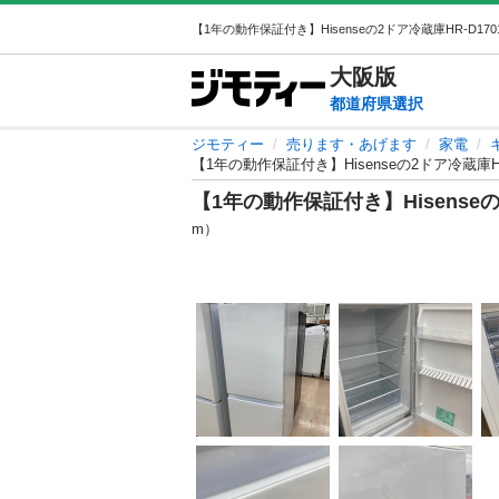
大阪
版
都道府県選択
ジモティー
売ります・あげます
家電
【1年の動作保証付き】Hisenseの2ドア冷蔵庫H
【1年の動作保証付き】Hisense
m）