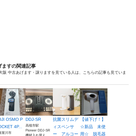
げますの関連記事
... 大阪 中古あげます・譲りますを見ている人は、こちらの記事も見ていま
DJI OSMO P
DDJ-SR
抗菌スリムデ
【値下げ！】
高槻市駅
OCKET 4P...
ィスペンサ
☆新品 未使
Pioneer DDJ-SR
寝屋川市
ー アルコー
用☆ 脱毛器
機材入れ替え...