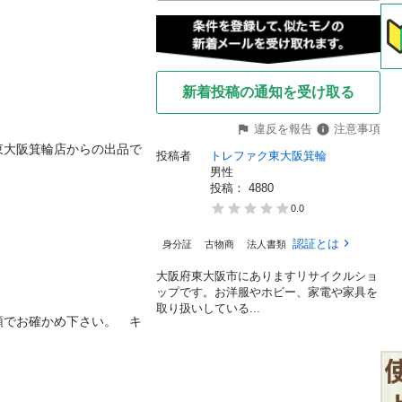
新着投稿の通知を受け取る
違反を報告
注意事項
東大阪箕輪店からの出品で
投稿者
トレファク東大阪箕輪
男性
投稿： 
4880
0.0
認証とは
身分証
古物商
法人書類
大阪府東大阪市にありますリサイクルショ
ップです。お洋服やホビー、家電や家具を
取り扱いしている...
頭でお確かめ下さい。　キ