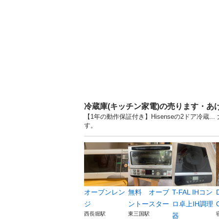
冷蔵庫(キッチン家電)の売ります・あ
【1年の動作保証付き】Hisenseの2ドア冷蔵
す。
オーブンレン
無料 オーブ
T-FAL IHコン
ジ
ントースター
ロ卓上IH調理
西長堀駅
東三国駅
器