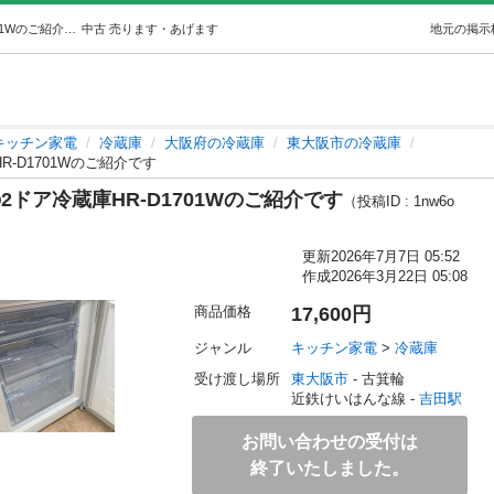
【1年の動作保証付き】Hisenseの2ドア冷蔵庫HR-D1701Wのご紹介です (トレファク東大阪箕輪) 吉田のキッチン家電《冷蔵庫》の中古あげます・譲ります｜ジモティーで不用品の処分
中古
売ります・あげます
地元の掲示
キッチン家電
冷蔵庫
大阪府の冷蔵庫
東大阪市の冷蔵庫
R-D1701Wのご紹介です
の2ドア冷蔵庫HR-D1701Wのご紹介です
（投稿ID : 1nw6o
更新
2026年7月7日 05:52
作成
2026年3月22日 05:08
商品価格
17,600円
ジャンル
キッチン家電
 > 
冷蔵庫
受け渡し場所
東大阪市
 - 古箕輪
近鉄けいはんな線 - 
吉田駅
お問い合わせの受付は
終了いたしました。