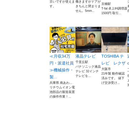
古いですが使えま
働きますがドアが
京橋駅
す。
きちんと閉まりま
T-fal 卓上IH調理器
せん。5mm...
1500円 取引...
≪月収34万
液晶テレビ
TOSHIBA テ
千里丘駅
円・派遣社員
レビ レクザ
パナソニック液晶
大阪市
≫機械操作・
テレビ 32インチ
21年製 動作確認
テレビを...
製...
済みです。 値下
兵庫県 南あわ...
げ交渉受け...
3
リチウムイオン電
池部品の製造装置
の操作作業！...