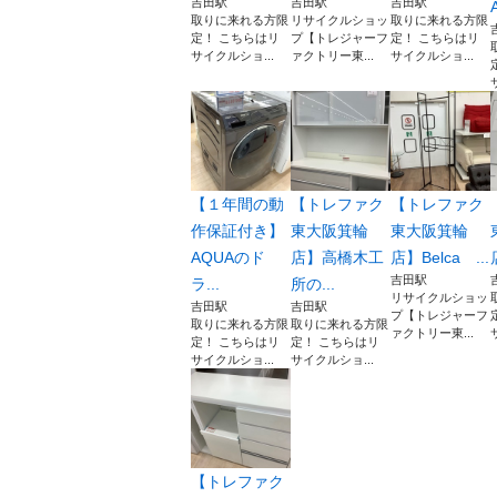
吉田駅
吉田駅
吉田駅
A
取りに来れる方限
リサイクルショッ
取りに来れる方限
定！ こちらはリ
プ【トレジャーフ
定！ こちらはリ
サイクルショ...
ァクトリー東...
サイクルショ...
【１年間の動
【トレファク
【トレファク
作保証付き】
東大阪箕輪
東大阪箕輪
AQUAのド
店】高橋木工
店】Belca ...
吉田駅
ラ...
所の...
リサイクルショッ
吉田駅
吉田駅
プ【トレジャーフ
取りに来れる方限
取りに来れる方限
ァクトリー東...
定！ こちらはリ
定！ こちらはリ
サイクルショ...
サイクルショ...
【トレファク