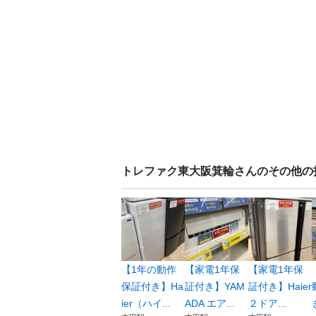
トレファク東大阪箕輪
さんのその他の
【1年の動作
【家電1年保
【家電1年保
保証付き】Ha
証付き】YAM
証付き】Haier
ier（ハイ...
ADA エア...
２ドア...