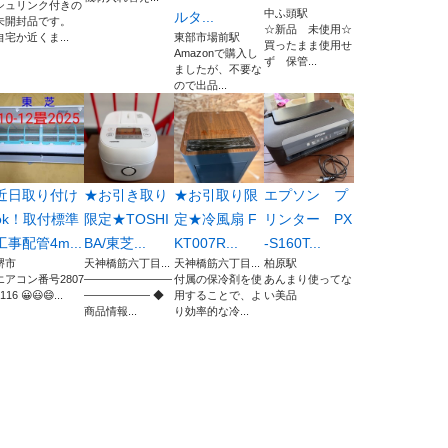
シュリンク付きの
中ふ頭駅
ルタ...
未開封品です。
☆新品 未使用☆
自宅か近くま...
東部市場前駅
買ったまま使用せ
Amazonで購入し
ず 保管...
ましたが、不要な
ので出品...
近日取り付け
★お引き取り
★お引取り限
エプソン プ
ok！取付標準
限定★TOSHI
定★冷風扇 F
リンター PX
工事配管4m...
BA/東芝...
KT007R...
-S160T...
堺市
天神橋筋六丁目...
天神橋筋六丁目...
柏原駅
エアコン番号2807
――――――――
付属の保冷剤を使
あんまり使ってな
116 😀😃😄...
―――――― ◆
用することで、よ
い美品
商品情報...
り効率的な冷...