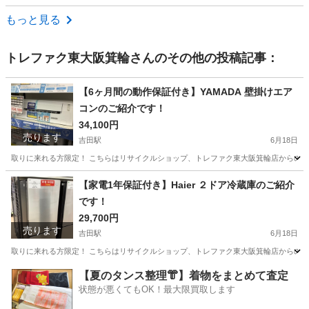
大阪
大阪市
野江内代駅
キッチン家電
もっと見る
トレファク東大阪箕輪
さんのその他の投稿記事：
【6ヶ月間の動作保証付き】YAMADA 壁掛けエア
コンのご紹介です！
34,100円
売ります
吉田駅
6月18日
取りに来れる方限定！ こちらはリサイクルショップ、トレファク東大阪箕輪店からの出品です。
大阪
東大阪市
吉田駅
季節、空調家電
YAMADA
【家電1年保証付き】Haier ２ドア冷蔵庫のご紹介
です！
29,700円
売ります
吉田駅
6月18日
取りに来れる方限定！ こちらはリサイクルショップ、トレファク東大阪箕輪店からの出品です。 
大阪
東大阪市
吉田駅
キッチン家電
貸し出し
【夏のタンス整理👘】着物をまとめて査定
状態が悪くてもOK！最大限買取します