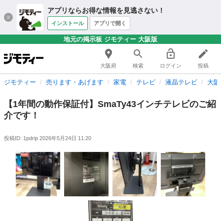
アプリならお得な情報を見逃さない！
インストール
アプリで開く
地元の掲示板 ジモティー 大阪版
大阪府
検索
ログイン
投稿
ジモティー
売ります・あげます
家電
テレビ
液晶テレビ
大阪
【1年間の動作保証付】SmaTy43インチテレビのご紹
介です！
投稿ID: 1pdrip
2026年5月24日 11:20