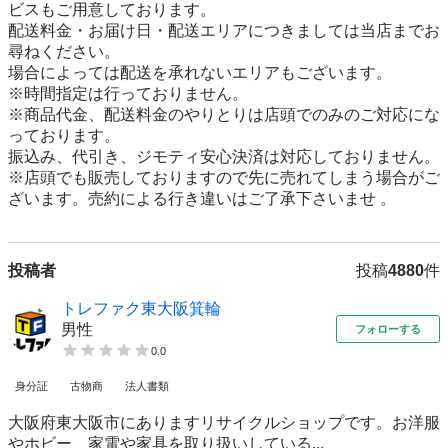
ビスもご用意しております。 

配送料金・お届け日・配送エリアにつきましては当店までお
尋ねください。

場合によっては配送を承れないエリアもございます。 

※時間指定は行っておりません。

※商品代金、配送料金のやりとりは店頭でのみのご対応にな
っております。

振込み、代引き、ジモティ安心決済は対応しておりません。 

※店頭でも販売しておりますので先に売れてしまう場合がご
ざいます。売約による行き違いはご了承下さいませ 。
投稿者
投稿
4880
件
トレファク東大阪箕輪
男性
フォローする
0.0
身分証
古物商
法人書類
大阪府東大阪市にありますリサイクルショップです。お洋服
やホビー、家電や家具を取り扱いしている...