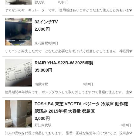
弥刀駅
8月8日
ヤマゼンのサーキュレーターです。 使用感はありますがまだまだ使えるとおもいます。
大阪
東大阪市
弥刀駅
季節、空調家電
サーキュレーター
32インチTV
2,000円
東花園駅
8月8日
リモコンが紛失したので どなたか必要な方 軽く拭く程度しかしてません 神経質な
大阪
東大阪市
東花園駅
テレビ
RIAIR YHA-S22R-W 2025年製
35,000円
南摂津駅
8月8日
使用期間半年以内です、ポンプダウンして取り外してますので普通に使えます。 室内機
大阪
大阪市
南摂津駅
季節、空調家電
冷媒
TOSHIBA 東芝 VEGETA ベジータ 冷蔵庫 動作確
認済み 2015年頃 大容量 都島区
3,000円
野江内代駅
8月8日
知人の品物を代理で出品しております。 型番・正確な製造年式については、現時点で確認