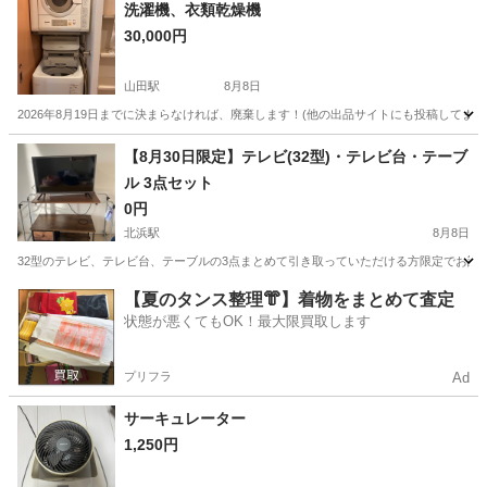
兵庫
南あわじ市
その他
洗濯機、衣類乾燥機
30,000円
山田駅
8月8日
2026年8月19日までに決まらなければ、廃棄します！(他の出品サイトにも投稿してま
大阪
吹田市
山田駅
生活家電
【8月30日限定】テレビ(32型)・テレビ台・テーブ
ル 3点セット
0円
北浜駅
8月8日
32型のテレビ、テレビ台、テーブルの3点まとめて引き取っていただける方限定でお譲りします
大阪
大阪市
北浜駅
テレビ
【夏のタンス整理👘】着物をまとめて査定
状態が悪くてもOK！最大限買取します
プリフラ
Ad
サーキュレーター
1,250円