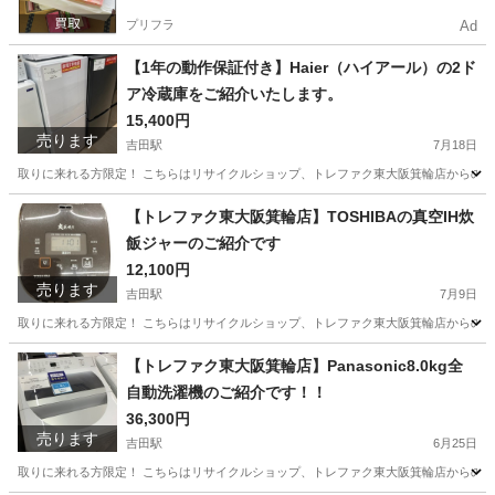
プリフラ
Ad
【1年の動作保証付き】Haier（ハイアール）の2ド
ア冷蔵庫をご紹介いたします。
15,400円
売ります
吉田駅
7月18日
取りに来れる方限定！ こちらはリサイクルショップ、トレファク東大阪箕輪店からの出品です。 
大阪
東大阪市
吉田駅
キッチン家電
貸し出し
【トレファク東大阪箕輪店】TOSHIBAの真空IH炊
飯ジャーのご紹介です
12,100円
売ります
吉田駅
7月9日
取りに来れる方限定！ こちらはリサイクルショップ、トレファク東大阪箕輪店からの出品です。 ●
大阪
東大阪市
吉田駅
キッチン家電
【トレファク東大阪箕輪店】Panasonic8.0kg全
自動洗濯機のご紹介です！！
36,300円
売ります
吉田駅
6月25日
取りに来れる方限定！ こちらはリサイクルショップ、トレファク東大阪箕輪店からの出品です。 ●