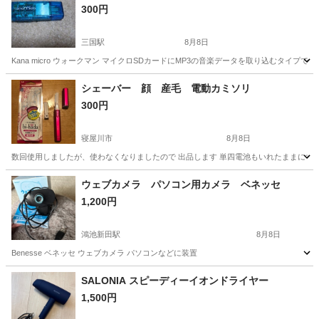
300円
三国駅
8月8日
Kana micro ウォークマン マイクロSDカードにMP3の音楽データを取り込むタイプで
大阪
大阪市
三国駅
ポータブルプレーヤー
ウォークマン
シェーバー 顔 産毛 電動カミソリ
300円
寝屋川市
8月8日
数回使用しましたが、使わなくなりましたので 出品します 単四電池もいれたままにする
大阪
寝屋川市
美容家電
カミソリ
ウェブカメラ パソコン用カメラ ベネッセ
1,200円
鴻池新田駅
8月8日
Benesse ベネッセ ウェブカメラ パソコンなどに装置
大阪
東大阪市
鴻池新田駅
その他
ウェブカメラ
SALONIA スピーディーイオンドライヤー
1,500円