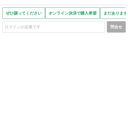
ぜひ譲ってください
オンライン決済で購入希望
まだあります
問合せ
初めての方へ
利用規約
プライバシーポリシー
プライバシー・ステートメント
健全化に資する運用方針
お問い合わせ
運営会社
サイトマップ
ご利用ガイド
フリーワードで探す
PC版で表示
都道府県選択
特定商取引法の表示
利用者情報の外部送信について