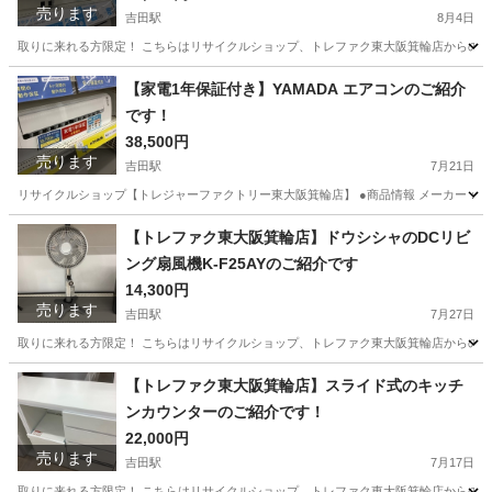
売ります
吉田駅
8月4日
取りに来れる方限定！ こちらはリサイクルショップ、トレファク東大阪箕輪店からの出品です。 
大阪
東大阪市
吉田駅
季節、空調家電
箕輪
【家電1年保証付き】YAMADA エアコンのご紹介
です！
38,500円
売ります
吉田駅
7月21日
リサイクルショップ【トレジャーファクトリー東大阪箕輪店】 ●商品情報 メーカー：YAMA
大阪
東大阪市
吉田駅
季節、空調家電
YAMADA
【トレファク東大阪箕輪店】ドウシシャのDCリビ
ング扇風機K-F25AYのご紹介です
14,300円
売ります
吉田駅
7月27日
取りに来れる方限定！ こちらはリサイクルショップ、トレファク東大阪箕輪店からの出品です。 
大阪
東大阪市
吉田駅
季節、空調家電
箕輪
【トレファク東大阪箕輪店】スライド式のキッチ
ンカウンターのご紹介です！
22,000円
売ります
吉田駅
7月17日
取りに来れる方限定！ こちらはリサイクルショップ、トレファク東大阪箕輪店からの出品です。