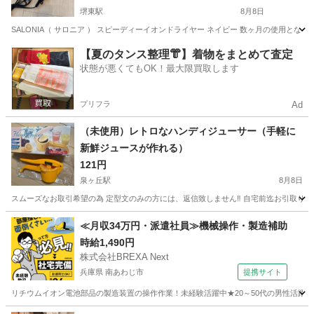
堺東駅
8月8日
SALONIA（ サロニア ） スピーディーイオンドライヤー ネイビー 数ヶ月の使用
大阪
堺市
堺東駅
美容家電
【夏のタンス整理👘】着物をまとめて査定
状態が悪くてもOK！最大限買取します
プリフラ
Ad
（未使用）レトロなハンディジューサー（手軽に
新鮮ジュースが作れる）
121円
泉ヶ丘駅
8月8日
スムーズなお取引希望の為 定型文のみの方には、返信致しません‼️ 自宅前迄お引取りお
大阪
堺市
泉ヶ丘駅
キッチン家電
ジューサー
≪月収34万円・派遣社員≫機械操作・製造補助
時給1,490円
株式会社BREXA Next
兵庫県 南あわじ市
提携サイト
リチウムイオン電池部品の製造装置の操作作業！未経験活躍中★20～50代の男性活躍中