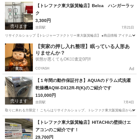
大阪
東大阪市
吉田駅
生活家電
箕輪
【トレファク東大阪箕輪店】Belca ハンガーラッ
ク
3,300円
売ります
吉田駅
7月21日
リサイクルショップ【トレジャーファクトリー東大阪箕輪店】 ●商品情報 アイテム ：ハンガ
大阪
東大阪市
吉田駅
収納家具
箕輪
【実家の押し入れ整理】眠っている人形あ
りませんか？
状態が悪くてもOK🙆‍♀️査定0円‼️
COYASH
Ad
【１年間の動作保証付き】AQUAのドラム式洗濯
乾燥機AQW-DX12R-R(K)のご紹介です
110,000円
売ります
吉田駅
7月4日
取りに来れる方限定！ こちらはリサイクルショップ、トレファク東大阪箕輪店からの出品です。 
大阪
東大阪市
吉田駅
生活家電
AQW
【トレファク東大阪箕輪店】HITACHIの壁掛けエ
アコンのご紹介です！
29,700円