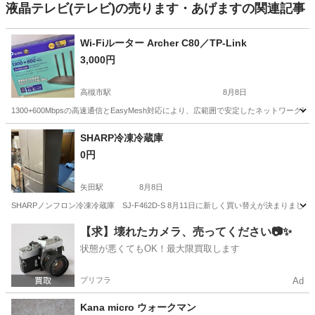
液晶テレビ(テレビ)の売ります・あげますの関連記事
Wi-Fiルーター Archer C80／TP-Link
3,000円
高槻市駅
8月8日
1300+600Mbpsの高速通信とEasyMesh対応により、広範囲で安定したネットワーク環境を構築可能
大阪
高槻市
高槻市駅
その他
Archer
SHARP冷凍冷蔵庫
0円
矢田駅
8月8日
SHARPノンフロン冷凍冷蔵庫 SJ-F462D-S 8月11日に新しく買い替えが決ま
大阪
大阪市
矢田駅
キッチン家電
【求】壊れたカメラ、売ってください📷✨
状態が悪くてもOK！最大限買取します
プリフラ
Ad
Kana micro ウォークマン