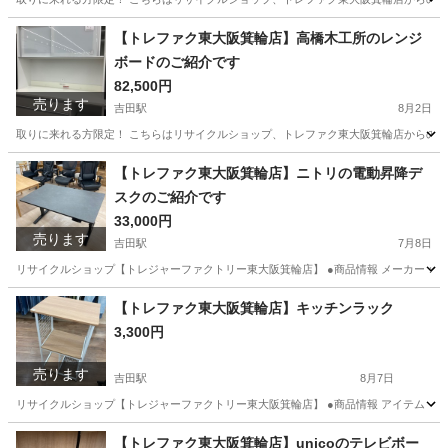
大阪
東大阪市
吉田駅
収納家具
箕輪
【トレファク東大阪箕輪店】高橋木工所のレンジ
ボードのご紹介です
82,500円
売ります
吉田駅
8月2日
取りに来れる方限定！ こちらはリサイクルショップ、トレファク東大阪箕輪店からの出品です。 
大阪
東大阪市
吉田駅
収納家具
箕輪
【トレファク東大阪箕輪店】ニトリの電動昇降デ
スクのご紹介です
33,000円
売ります
吉田駅
7月8日
リサイクルショップ【トレジャーファクトリー東大阪箕輪店】 ●商品情報 メーカー：ニトリ 型番
大阪
東大阪市
吉田駅
テーブル
貸し出し
【トレファク東大阪箕輪店】キッチンラック
3,300円
売ります
吉田駅
8月7日
リサイクルショップ【トレジャーファクトリー東大阪箕輪店】 ●商品情報 アイテム ：キッチン
大阪
東大阪市
吉田駅
収納家具
箕輪
【トレファク東大阪箕輪店】unicoのテレビボー