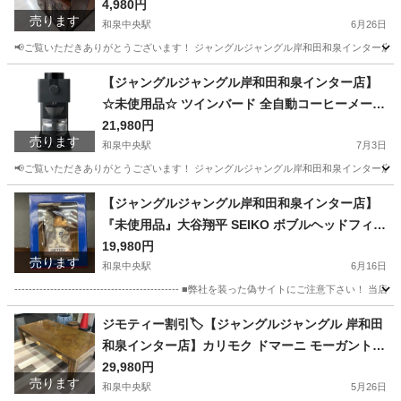
堺市 岸和田市 泉大津市 高石市 泉北郡熊取町
4,980円
売ります
和泉中央駅
6月26日
📢ご覧いただきありがとうございます！ ジャングルジャングル岸和田和泉インター店です
大阪
和泉市
和泉中央駅
椅子
ジャングル
【ジャングルジャングル岸和田和泉インター店】
☆未使用品☆ ツインバード 全自動コーヒーメーカ
ー CM-D457B 調理家電 家電 和泉市 堺市 岸和田
21,980円
売ります
市 泉大津市 高石市 泉北郡忠岡町
和泉中央駅
7月3日
📢ご覧いただきありがとうございます！ ジャングルジャングル岸和田和泉インター店です
大阪
和泉市
和泉中央駅
キッチン家電
ジャングル
【ジャングルジャングル岸和田和泉インター店】
『未使用品』大谷翔平 SEIKO ボブルヘッドフィギ
ュア 和泉市 堺市 岸和田市 泉大津市 高石市 泉北郡
19,980円
売ります
熊取町
和泉中央駅
6月16日
---------------------------------------------- ■弊社を装った偽
大阪
和泉市
和泉中央駅
フィギュア
ボブルヘッド
ジモティー割引🏷️【ジャングルジャングル 岸和田
和泉インター店】カリモク ドマーニ モーガントン
リビングテーブル 和泉市 堺市 岸和田市 泉大津市
29,980円
売ります
高石市 泉北郡熊取町
和泉中央駅
5月26日