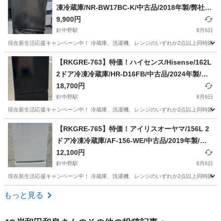
凍冷蔵庫/NR-BW17BC-K/中古品/2018年製/弊社近
隣無料配達/来店引取値引あり
9,900円
針中野駅
8月6日
現在新生活応援キャンペーン中！ 冷蔵庫、洗濯機、レンジのいずれか2点以上同時購入で
大阪
大阪市
針中野駅
キッチン家電
個人
【RKGRE-763】特価！ハイセンス/Hisense/162L
2ドア冷凍冷蔵庫/HR-D16FB/中古品/2024年製/弊
社近隣無料配達/来店引取値引あり
18,700円
針中野駅
8月6日
現在新生活応援キャンペーン中！ 冷蔵庫、洗濯機、レンジのいずれか2点以上同時購入で
大阪
大阪市
針中野駅
キッチン家電
個人
【RKGRE-765】特価！アイリスオーヤマ/156L 2
ドア冷凍冷蔵庫/AF-156-WE/中古品/2019年製/弊
社近隣無料配達/来店引取値引あり
12,100円
針中野駅
8月6日
現在新生活応援キャンペーン中！ 冷蔵庫、洗濯機、レンジのいずれか2点以上同時購入で
大阪
大阪市
針中野駅
キッチン家電
個人
もっと見る