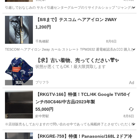
区 北区 南区 堺区 美原区）高石市 泉大津
市 忠岡町 和泉市 松原市 大阪狭山市
引越しでおなじみの サカイ引越センターグループのリサイクルショップ ”ジャングルジャング
大阪
堺市
初芝駅
キッチン家電
【8/8まで】テスコム ヘアアイロン 2WAY
1,200円
千鳥橋駅
8月6日
TESCOM ヘアアイロン 2way カール ストレート TPW2632 通電確認済み🙆🏻
大阪
大阪市
千鳥橋駅
生活家電
ヘアアイロン
【求】古い着物、売ってください👘✨
状態が悪くてもOK！最大限買取します
プリフラ
Ad
【RKGTV-166】特価！TCL/4K Google TV/50イ
ンチ/50C646/中古品/2023年製
55,000円
針中野駅
8月6日
※店頭販売もしておりますので問い合わせ中であっても掲載終了とさせていただく場合が
大阪
大阪市
針中野駅
テレビ
TCL
【RKGRE-759】特価！Panasonic/168L 2ドア冷