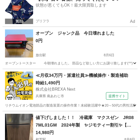
状態が悪くてもOK！最大限買取します
プリフラ
Ad
オーブン ジャンク品 今日壊れました
0円
放出駅
8月6日
オーブントースター 今朝壊れました。 部品など欲しい方にお譲り致します(^^)
大阪
大阪市
放出駅
キッチン家電
≪月収34万円・派遣社員≫機械操作・製造補助
時給1,490円
株式会社BREXA Next
兵庫県 南あわじ市
提携サイト
リチウムイオン電池部品の製造装置の操作作業！未経験活躍中★20～50代の男性活躍中
兵庫
南あわじ市
その他
値下げしました！！ 冷蔵庫 マクスゼン JR08
7ML01GM 2024年製 ✨️ジモティー割引✨️【ジ
ャングルジャングル堺初芝店】 堺市（東区 西
14,980円
初芝駅
8月6日