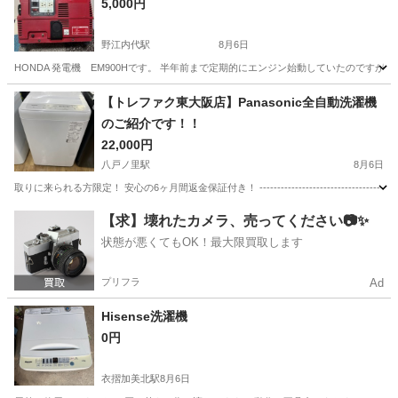
5,000円
野江内代駅
8月6日
HONDA 発電機 EM900Hです。 半年前まで定期的にエンジン始動していたのです
大阪
大阪市
野江内代駅
その他
【トレファク東大阪店】Panasonic全自動洗濯機
のご紹介です！！
22,000円
八戸ノ里駅
8月6日
取りに来られる方限定！ 安心の6ヶ月間返金保証付き！ -------------------------------------
大阪
東大阪市
八戸ノ里駅
生活家電
Panasonic
【求】壊れたカメラ、売ってください📷✨
状態が悪くてもOK！最大限買取します
プリフラ
Ad
Hisense洗濯機
0円
衣摺加美北駅
8月6日