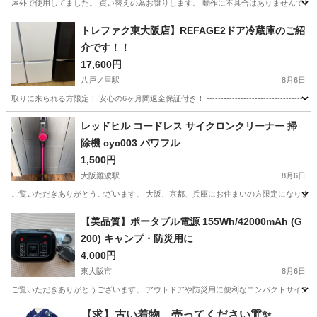
屋外で使用してました。 買い替えの為お譲りします。 動作に不具合はありませんでした。
大阪
東大阪市
衣摺加美北駅
生活家電
トレファク東大阪店】REFAGE2ドア冷蔵庫のご紹
介です！！
17,600円
八戸ノ里駅
8月6日
取りに来られる方限定！ 安心の6ヶ月間返金保証付き！ ------------------------------------
大阪
東大阪市
八戸ノ里駅
キッチン家電
トレファク
レッドヒル コードレス サイクロンクリーナー 掃
除機 cyc003 パワフル
1,500円
大阪難波駅
8月6日
ご覧いただきありがとうございます。 大阪、京都、兵庫にお住まいの方限定になります
大阪
大阪市
大阪難波駅
生活家電
【美品質】ポータブル電源 155Wh/42000mAh (G
200) キャンプ・防災用に
4,000円
東大阪市
8月6日
ご覧いただきありがとうございます。 アウトドアや防災用に便利なコンパクトサイズのポー
大阪
東大阪市
その他
mAh
【求】古い着物、売ってください👘✨