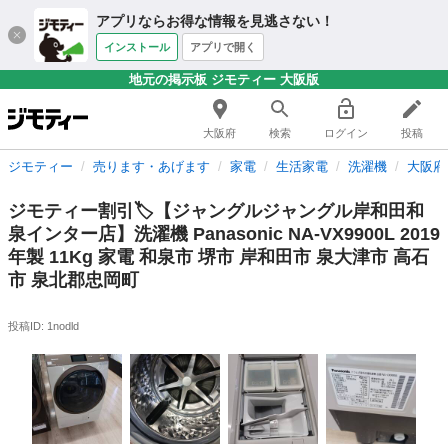
アプリならお得な情報を見逃さない！
インストール
アプリで開く
地元の掲示板 ジモティー 大阪版
大阪府
検索
ログイン
投稿
ジモティー
売ります・あげます
家電
生活家電
洗濯機
大阪府
ジモティー割引🏷️【ジャングルジャングル岸和田和
泉インター店】洗濯機 Panasonic NA-VX9900L 2019
年製 11Kg 家電 和泉市 堺市 岸和田市 泉大津市 高石
市 泉北郡忠岡町
投稿ID: 1nodld