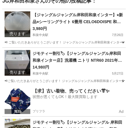
JG岸和田和泉
さんのその他の投稿記事：
【ジャングルジャングル岸和田和泉インター】⭐︎新
品⭐︎シーリングライト 6畳用 CELO6DOISPE 和泉
市 堺市 岸和田市 泉大津市 高石市 泉北郡熊取町
3,980円
売ります
和泉中央駅
7月26日
📢 ご覧いただきありがとうございます！ ジャングルジャングル岸和田和泉インター店です
大阪
和泉市
和泉中央駅
生活家電
ジャングル
ジモティー割引🏷️【ジャングルジャングル岸和田
和泉インター店】洗濯機 ニトリ NTR60 2021年製
6.0Kg 家電 和泉市 堺市 岸和田市 泉大津市 高石市
14,980円
売ります
泉北郡忠岡町
和泉中央駅
5月27日
📢ご覧いただきありがとうございます！ ジャングルジャングル岸和田和泉インター店です
大阪
和泉市
和泉中央駅
生活家電
ジャングル
【求】古い着物、売ってください👘✨
状態が悪くてもOK！最大限買取します
プリフラ
Ad
ジモティー割引🏷️【ジャングルジャングル 岸和田