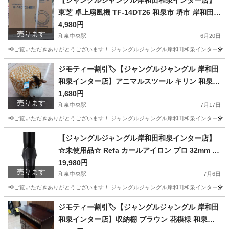
【ジャングルジャングル岸和田和泉インター店】
東芝 卓上扇風機 TF-14DT26 和泉市 堺市 岸和田市
泉大津市 高石市 泉北郡熊取町
4,980円
売ります
和泉中央駅
6月20日
📢ご覧いただきありがとうございます！ ジャングルジャングル岸和田和泉インター店です
大阪
和泉市
和泉中央駅
季節、空調家電
ジャングル
ジモティー割引🏷️【ジャングルジャングル 岸和田
和泉インター店】アニマルスツール キリン 和泉市
堺市 岸和田市 泉大津市 高石市 泉北郡熊取町
1,680円
売ります
和泉中央駅
7月17日
📢ご覧いただきありがとうございます！ ジャングルジャングル岸和田和泉インター店です
大阪
和泉市
和泉中央駅
椅子
ジャングル
【ジャングルジャングル岸和田和泉インター店】
☆未使用品☆ Refa カールアイロン プロ 32mm M
TG RE-AW-03A ブラック ヘアアイロン 家電 和泉
19,980円
売ります
市 堺市 岸和田市 泉大津市 高石市 泉北郡熊取町
和泉中央駅
7月6日
📢ご覧いただきありがとうございます！ ジャングルジャングル岸和田和泉インター店です
大阪
和泉市
和泉中央駅
生活家電
ジャングル
ジモティー割引🏷️【ジャングルジャングル 岸和田
和泉インター店】収納棚 ブラウン 花模様 和泉市