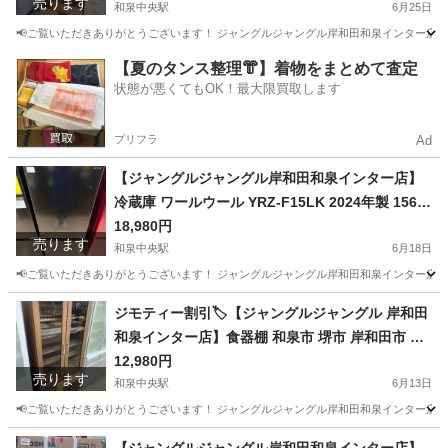
売ります
和泉中央駅
6月25日
📢ご覧いただきありがとうございます！ ジャングルジャングル岸和田和泉インター店です
大阪
和泉市
和泉中央駅
収納家具
ジャングル
【夏のタンス整理👘】着物をまとめて査定
状態が悪くてもOK！最大限買取します
プリフラ
Ad
【ジャングルジャングル岸和田和泉インター店】
冷蔵庫 ワールウール YRZ-F15LK 2024年製 156L
高年式 2ドア 1人暮らし用 家電 和泉市 堺市 岸和
18,980円
売ります
田市 泉大津市 高石市 泉北郡熊取町
和泉中央駅
6月18日
📢ご覧いただきありがとうございます！ ジャングルジャングル岸和田和泉インター店です
大阪
和泉市
和泉中央駅
キッチン家電
ジャングル
ジモティー割引🏷️【ジャングルジャングル 岸和田
和泉インター店】食器棚 和泉市 堺市 岸和田市 泉
大津市 高石市 泉北郡熊取町
12,980円
売ります
和泉中央駅
6月13日
📢ご覧いただきありがとうございます！ ジャングルジャングル岸和田和泉インター店です
大阪
和泉市
和泉中央駅
収納家具