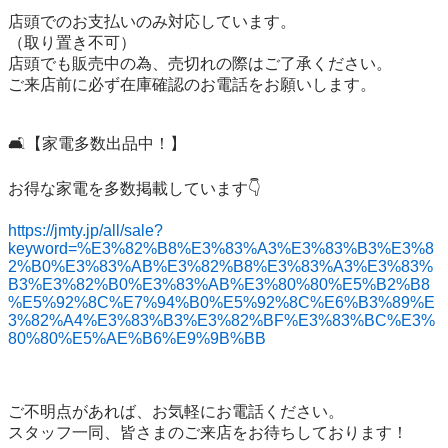
店頭でのお支払いのみ対応しています。

（取り置き不可）

店頭でも販売中の為、売切れの際はご了承ください。

ご来店前に必ず在庫確認のお電話をお願いします。

🛋️【家電多数出品中！】

お得な家電を多数掲載しています👇

https://jmty.jp/all/sale?
keyword=%E3%82%B8%E3%83%A3%E3%83%B3%E3%8
2%B0%E3%83%AB%E3%82%B8%E3%83%A3%E3%83%
B3%E3%82%B0%E3%83%AB%E3%80%80%E5%B2%B8
%E5%92%8C%E7%94%B0%E5%92%8C%E6%B3%89%E
3%82%A4%E3%83%B3%E3%82%BF%E3%83%BC%E3%
80%80%E5%AE%B6%E9%9B%BB
ご不明点があれば、お気軽にお電話ください。

スタッフ一同、皆さまのご来店をお待ちしております！
