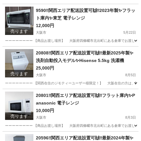
大阪
大阪市
生活家電
アイリスオーヤマ
9590‼️関西エリア配送設置可🙌‼️2023年製✨フラッ
ト庫内✨東芝 電子レンジ
12,000円
売ります
大阪市
5月22日
ーーーーーーーー 【商品お渡し場所】 大阪府四條畷市北出町にある倉庫でお渡しとなります
大阪
大阪市
キッチン家電
レンジ
20808‼️関西エリア配送設置可🙌‼️最新2025年製✨
洗剤自動投入モデル✨Hisense 5.5kg 洗濯機
25,000円
売ります
大阪市
8月5日
ーーーーーーーー 【関西在住のジモティーユーザー様限定！】 大阪在住の方は、配送設
大阪
大阪市
生活家電
Hisense
20801‼️関西エリア配送設置可🙌‼️フラット庫内✨P
anasonic 電子レンジ
10,000円
売ります
大阪市
8月3日
ーーーーーーーー 【商品お渡し場所】 大阪府四條畷市北出町にある倉庫でお渡しとなります
大阪
大阪市
キッチン家電
Panasonic
20596‼️関西エリア配送設置可🙌‼️最新2024年製✨