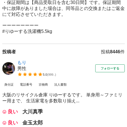
・保証期間は【商品受取日を含む30日間】です。保証期間
中に故障がありました場合は、同等品との交換またはご返金
にて対応させていただきます。

ーーーーーーーー

#りゆーする洗濯機5.5kg
投稿者
投稿
8446
件
もり
男性
フォローする
5.0
(
999..
)
身分証
電話番号
古物商
法人書類
大阪のリサイクル倉庫 りゆーするです。 単身用～ファミリ
ー用まで、 生活家電を多数取り揃え...
良い
大川真季
良い
金玉太郎