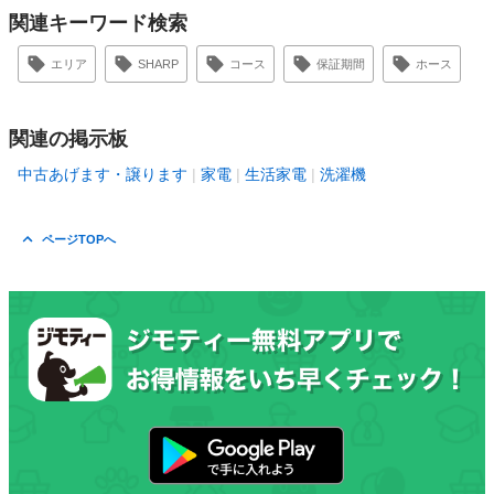
関連キーワード検索
エリア
SHARP
コース
保証期間
ホース
関連の掲示板
中古あげます・譲ります
家電
生活家電
洗濯機
ページTOPへ