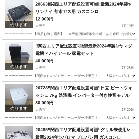
20663‼️関西エリア配送設置可🙌‼️最新2024年製✨
リンナイ 都市ガス用 ガスコンロ
12,000円
売ります
大阪市
7月10日
ーーーーーーーー 【商品お渡し場所】 大阪府四條畷市北出町にある倉庫でお渡しとなります
大阪
大阪市
調理器具
都市ガス
‼️関西エリア配送設置可🙌‼️最新2024年製✨ヤマダ
電機 × ハイアール 家電セット
40,000円
売ります
大阪市
7月28日
ーーーーーーーー 【関西在住のジモティーユーザー様限定！】 大阪在住の方は、配送設
大阪
大阪市
キッチン家電
ヤマダ電機
20728‼️関西エリア配送設置可🙌‼️日立 ビートウォ
ッシュ 7kg 洗濯機 インバーター付き静音モデル
30,000円
売ります
大阪市
7月20日
ーーーーーーーー 【関西在住のジモティーユーザー様限定！】 大阪在住の方は、配送設
大阪
大阪市
生活家電
ビートウォッシュ
20485‼️関西エリア配送設置可🙌‼️グリル未使用✨
最新2024年✨パロマ プロパン用 ガスコンロ