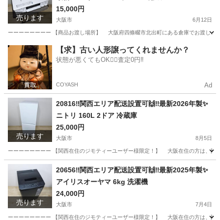
15,000円
売ります
大阪市
6月12日
ーーーーーーーー 【商品お渡し場所】 大阪府四條畷市北出町にある倉庫でお渡しとなります
大阪
大阪市
調理器具
ガスコンロ
【求】古い人形譲ってくれませんか？
状態が悪くてもOK🙆‍♀️査定0円‼️
COYASH
Ad
20816‼️関西エリア配送設置可🙌‼️最新2026年製✨
ニトリ 160L 2ドア 冷蔵庫
25,000円
売ります
大阪市
8月5日
ーーーーーーーー 【関西在住のジモティーユーザー様限定！】 大阪在住の方は、配送設
大阪
大阪市
キッチン家電
エリア
20656‼️関西エリア配送設置可🙌‼️最新2025年製✨
アイリスオーヤマ 6kg 洗濯機
24,000円
売ります
大阪市
7月4日
ーーーーーーーー 【関西在住のジモティーユーザー様限定！】 大阪在住の方は、配送設