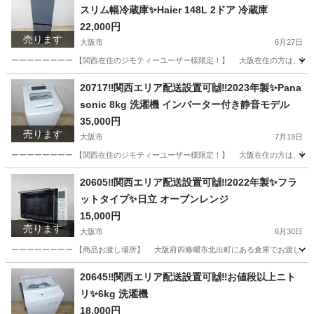
スリム幅冷蔵庫✨Haier 148L 2ドア 冷蔵庫
22,000円
売ります
大阪市
6月27日
ーーーーーーーー 【関西在住のジモティーユーザー様限定！】 大阪在住の方は、配送設
大阪
大阪市
キッチン家電
エリア
20717‼️関西エリア配送設置可🙌‼️2023年製✨Pana
sonic 8kg 洗濯機 インバーター付き静音モデル
35,000円
売ります
大阪市
7月19日
ーーーーーーーー 【関西在住のジモティーユーザー様限定！】 大阪在住の方は、配送設
大阪
大阪市
生活家電
Panasonic
20605‼️関西エリア配送設置可🙌‼️2022年製✨フラ
ットタイプ✨日立 オーブンレンジ
15,000円
売ります
大阪市
6月30日
ーーーーーーーー 【商品お渡し場所】 大阪府四條畷市北出町にある倉庫でお渡しとなります
大阪
大阪市
キッチン家電
レンジ
20645‼️関西エリア配送設置可🙌‼️お値段以上ニト
リ✨6kg 洗濯機
18,000円