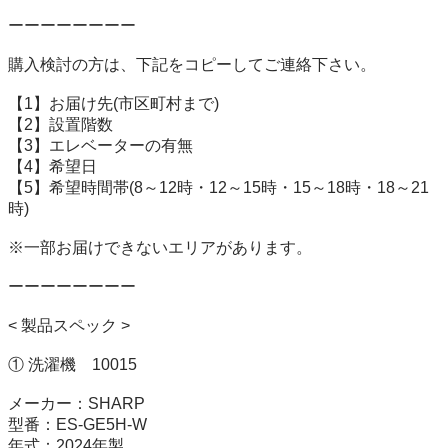
ーーーーーーーー

購入検討の方は、下記をコピーしてご連絡下さい。

【1】お届け先(市区町村まで)

【2】設置階数

【3】エレベーターの有無

【4】希望日

【5】希望時間帯(8～12時・12～15時・15～18時・18～21
時)

※一部お届けできないエリアがあります。

ーーーーーーーー

< 製品スペック >

① 洗濯機　10015

メーカー：SHARP

型番：ES-GE5H-W

年式：2024年製
