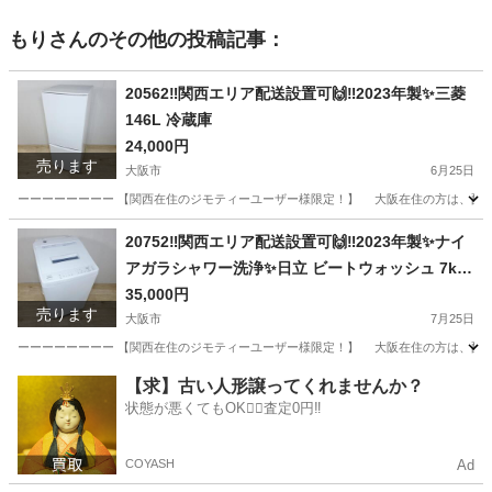
もり
さんのその他の投稿記事：
20562‼️関西エリア配送設置可🙌‼️2023年製✨三菱
146L 冷蔵庫
24,000円
売ります
大阪市
6月25日
ーーーーーーーー 【関西在住のジモティーユーザー様限定！】 大阪在住の方は、配送設
大阪
大阪市
キッチン家電
エリア
20752‼️関西エリア配送設置可🙌‼️2023年製✨ナイ
アガラシャワー洗浄✨日立 ビートウォッシュ 7kg
洗濯機 インバーター付き静音モデル
35,000円
売ります
大阪市
7月25日
ーーーーーーーー 【関西在住のジモティーユーザー様限定！】 大阪在住の方は、配送設
大阪
大阪市
生活家電
ナイアガラ
【求】古い人形譲ってくれませんか？
状態が悪くてもOK🙆‍♀️査定0円‼️
COYASH
Ad