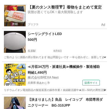
大阪
大阪市
生活家電
衣類
【夏のタンス整理👘】着物をまとめて査定
状態が悪くてもOK！最大限買取します
プリフラ
Ad
シーリングライトLED
500円
長原駅
8月6日
ご覧のように側面の所が割れてます 他は問題ないです 一年も使わずに、放置してまし
大阪
大阪市
長原駅
生活家電
≪月収34万円・派遣社員≫機械操作・製造補助
時給1,490円
株式会社BREXA Next
兵庫県 南あわじ市
提携サイト
リチウムイオン電池部品の製造装置の操作作業！未経験活躍中★20～50代の男性活躍中
兵庫
南あわじ市
その他
【決まりました】良品 レイコップ 布団専用ダ
ニクリーナー BG-310JPP