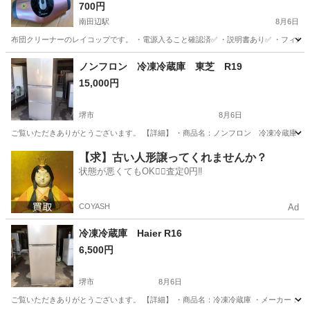
700円
南田辺駅
8月6日
布団クリーナーのレイコップです。 ・電源入ること確認済✅ ・説明書あり✅ ・フィル
大阪
大阪市
南田辺駅
生活家電
ノンフロン 冷凍冷蔵庫 東芝 R19
15,000円
堺市
8月6日
ご覧いただきありがとうございます。 【詳細】 ・商品名：ノンフロン 冷凍冷蔵庫 ・メーカ
大阪
堺市
キッチン家電
フロン
【求】古い人形譲ってくれませんか？
状態が悪くてもOK🙆‍♀️査定0円‼️
COYASH
Ad
冷凍冷蔵庫 Haier R16
6,500円
堺市
8月6日
ご覧いただきありがとうございます。 【詳細】 ・商品名：冷凍冷蔵庫 ・メーカー：Haier