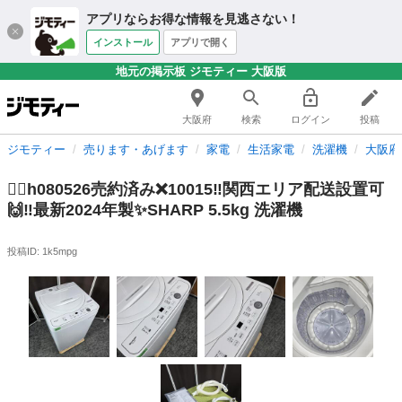
アプリならお得な情報を見逃さない！
インストール
アプリで開く
地元の掲示板 ジモティー 大阪版
大阪府
検索
ログイン
投稿
ジモティー
売ります・あげます
家電
生活家電
洗濯機
大阪府
🙇‍♂️h080526売約済み❌10015‼️関西エリア配送設置可
🙌‼️最新2024年製✨SHARP 5.5kg 洗濯機
投稿ID: 1k5mpg