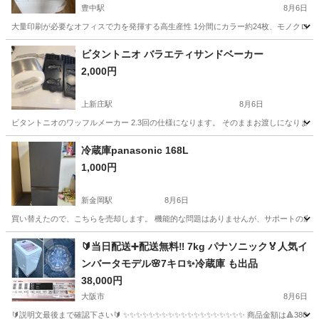
豊中駅
8月6日
大量印刷が必要なオフィスで力を発揮する高生産性 1分間にカラー約24枚、モノクロ約25
大阪
豊中市
豊中駅
その他
インク
ビタントニオ バラエティサンドベーカー
2,000円
上新庄駅
8月6日
ビタントニオのワッフルメーカー 2.3回の仕様になります。 そのままお渡しになります
大阪
大阪市
上新庄駅
キッチン家電
冷蔵庫panasonic 168L
1,000円
新金岡駅
8月6日
買い替えたので、こちらを売却します。 機能的な問題はありませんが、サポートの底
大阪
堺市
新金岡駅
キッチン家電
🔰当日配送➕配送無料‼️ 7kg パナソニック🏅人気イ
ンバータモデル🌸7キロ✨冷蔵庫 も出品
38,000円
大阪市
8月6日
🔰説明文最後まで確認下さい🔰 ✨✨✨✨✨✨✨✨✨✨✨✨✨✨✨✨✨✨✨ 商品金額は🔺38000円🔺になりま