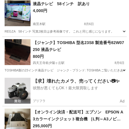
液晶テレビ 58インチ 訳あり
4,000円
南茨木駅
8月6日
REGZA 58インチ 写真2枚目は参考画像です。 これと同じ感じになります。
大阪
茨木市
南茨木駅
テレビ
【ジャンク】TOSHIBA 型名23S8 製造番号82W07
250 液晶テレビ
800円
四天王寺前夕陽ヶ丘駅
8月6日
TOSHIBA製の23インチ液晶テレビ ジャンク - ブランド: TOSHIBA ご覧いた
大阪
大阪市
四天王寺前夕陽ヶ丘駅
テレビ
【求】壊れたカメラ、売ってください📷✨
状態が悪くてもOK！最大限買取します
プリフラ
Ad
【オンライン決済・配送可】エプソン EPSON A
3カラーインクジェット複合機 ［L判～A3ノビ］ P
X-M7120F
295,000円