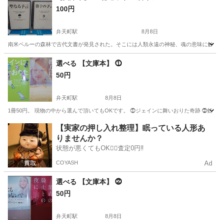
100円
弁天町駅
本/CD/DVD
文庫本
弁天町駅
8月8日
南米ペルーの森林で古代文書が発見された。そこには人類永遠の神秘、魂の意味に触
大阪
大阪市
弁天町駅
その他
大阪
大阪市
弁天町駅
選べる 【文庫本】 ⓵
50円
その他
文庫本
弁天町駅
8月8日
1冊50円。 現物の中から選んで頂いてもOKです。 ⓵ジェインに舞いおりた奇跡 ⓶虹の
大阪
大阪市
弁天町駅
本/CD/DVD
大阪
大阪市
【実家の押し入れ整理】眠っている人形あ
りませんか？
弁天町駅
本/CD/DVD
文庫本
状態が悪くてもOK🙆‍♀️査定0円‼️
COYASH
Ad
選べる 【文庫本】 ⓶
50円
弁天町駅
8月8日