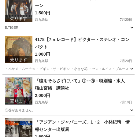
ーン
1,500円
売ります
西九条駅
7月20日
B:TIGER
大阪
大阪市
西九条駅
その他
レコード
4178【7in.レコード】ビクター・ステレオ・コン
パクト
1,000円
売ります
西九条駅
7月20日
・ベサメ・ムーチョ ・ビギン・ザ・ビギン ・小さな花 ・セントルイス・ブルース
大阪
大阪市
西九条駅
その他
ビクター
「瞳をそらさずにいて」①～⑤＋特別編・水人
猫山宮緒 講談社
2,000円
売ります
西九条駅
7月19日
⑥巻がありません。
大阪
大阪市
西九条駅
マンガ、コミック、アニメ
「アジアン・ジャパニーズ」1・2 小林紀晴 情
報センター出版局
1,500円