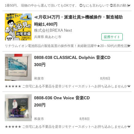
1冊50円。 現物の中から選んで頂いてもOKです。 ⓵なにも言わないで ⓶黒衣の騎士
大阪
大阪市
弁天町駅
本/CD/DVD
大阪
大阪市
≪月収34万円・派遣社員≫機械操作・製造補助
時給1,490円
弁天町駅
本/CD/DVD
文庫本
株式会社BREXA Next
兵庫県 南あわじ市
提携サイト
リチウムイオン電池部品の製造装置の操作作業！未経験活躍中★20～50代の男性活躍中
兵庫
南あわじ市
その他
0808-038 CLASSICAL Dolphin 音楽CD
300円
和泉市
8月8日
★★★★★ ご自宅にある不要品を是非ジモティースポットへお持ち込みしませんか？ 家
大阪
和泉市
CD
音楽CD
0808-036 One Voice 音楽CD
200円
和泉市
8月8日
★★★★★ ご自宅にある不要品を是非ジモティースポットへお持ち込みしませんか？ 家