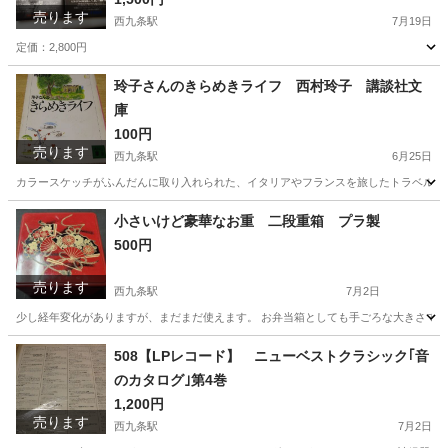
売ります
西九条駅
7月19日
定価：2,800円
大阪
大阪市
西九条駅
文芸
アジアン
玲子さんのきらめきライフ 西村玲子 講談社文
庫
100円
売ります
西九条駅
6月25日
カラースケッチがふんだんに取り入れられた、イタリアやフランスを旅したトラベルエ
大阪
大阪市
西九条駅
文芸
フランス
小さいけど豪華なお重 二段重箱 プラ製
500円
売ります
西九条駅
7月2日
少し経年変化がありますが、まだまだ使えます。 お弁当箱としても手ごろな大きさです。 縦
大阪
大阪市
西九条駅
その他
重箱
508【LPレコード】 ニューベストクラシック｢音
のカタログ｣第4巻
1,200円
売ります
西九条駅
7月2日