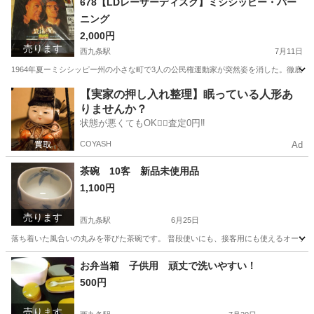
678【LDレーザーディスク】ミシシッピー・バー
ニング
2,000円
売ります
西九条駅
7月11日
1964年夏ーミシシッピー州の小さな町で3人の公民権運動家が突然姿を消した。徹底
大阪
大阪市
西九条駅
DVD/ブルーレイ
【実家の押し入れ整理】眠っている人形あ
りませんか？
状態が悪くてもOK🙆‍♀️査定0円‼️
COYASH
Ad
茶碗 10客 新品未使用品
1,100円
売ります
西九条駅
6月25日
落ち着いた風合いの丸みを帯びた茶碗です。 普段使いにも、接客用にも使えるオーソドック
大阪
大阪市
西九条駅
食器
茶碗
お弁当箱 子供用 頑丈で洗いやすい！
500円
売ります