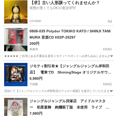
大阪
和泉市
CD
One
【求】古い人形譲ってくれませんか？
状態が悪くてもOK🙆‍♀️査定0円‼️
COYASH
Ad
0808-035 Polydor TOKIKO KATO / SHINJI TANI
MURA 音楽CD H32P-20297
200円
和泉市
8月8日
★★★★★ ご自宅にある不要品を是非ジモティースポットへお持ち込みしませんか？ 家
大阪
和泉市
CD
音楽CD
ジモティ割引有★【ジャングルジャングル岸和田
店】 電車でD ShiningStage オリジナルサウン
ドトラック 南大阪 岸和田市 貝塚市 泉佐野市
6,980円
和泉市 忠岡町 熊取町
下松駅
8月8日
店頭にて【ジャングルジャングル岸和田店のフォロー画面】を提示していただきますと、表示
大阪
岸和田市
下松駅
CD
ジャングル
ジャングルジャングル貝塚店 アイドルマスタ
ー 初星宴舞 絢爛装丁版 未使用 ライブ ジ
モティー割り 貝塚市 岸和田市 泉佐野市 泉
7,980円