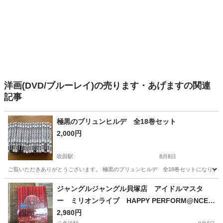
洋画(DVD/ブルーレイ)の売ります・あげますの関連
記事
極黒のブリュンヒルデ 全18巻セット
2,000円
吹田駅
8月8日
ご覧いただきありがとうございます。 極黒のブリュンヒルデ 全18巻セットになりま
大阪
吹田市
吹田駅
マンガ、コミック、アニメ
セット
ジャングルジャングル貝塚店 アイドルマスタ
ー ミリオンライブ HAPPY PERFORM@NCE!!
完全生産限定 初の単独ライブ ジモティー割
2,980円