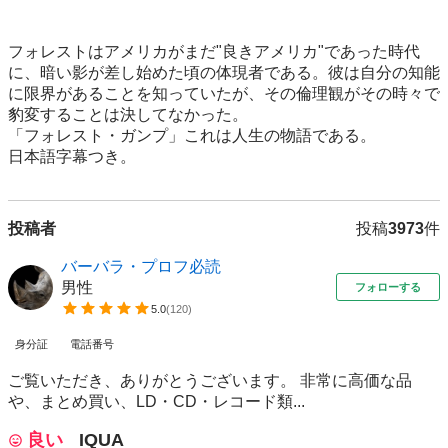
フォレストはアメリカがまだ"良きアメリカ"であった時代
に、暗い影が差し始めた頃の体現者である。彼は自分の知能
に限界があることを知っていたが、その倫理観がその時々で
豹変することは決してなかった。

「フォレスト・ガンプ」これは人生の物語である。

日本語字幕つき。
投稿者
投稿
3973
件
バーバラ・プロフ必読
男性
フォローする
5.0
(
120
)
身分証
電話番号
ご覧いただき、ありがとうございます。 非常に高価な品
や、まとめ買い、LD・CD・レコード類...
良い
IQUA