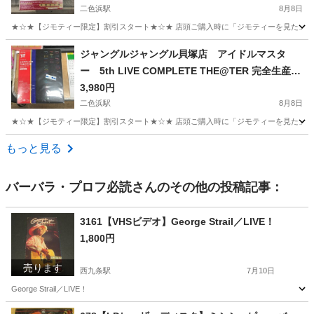
南市 阪南市 リサイクルショップ
二色浜駅
8月8日
★☆★【ジモティー限定】割引スタート★☆★ 店頭ご購入時に「ジモティーを見た」とお伝
大阪
貝塚市
二色浜駅
DVD/ブルーレイ
ジャングル
ジャングルジャングル貝塚店 アイドルマスタ
ー 5th LIVE COMPLETE THE@TER 完全生産限
定 未開封 ジモティー割り 貝塚市 岸和田
3,980円
市 泉佐野市 泉南市 阪南市 リサイクルショ
二色浜駅
8月8日
ップ
★☆★【ジモティー限定】割引スタート★☆★ 店頭ご購入時に「ジモティーを見た」とお伝
大阪
貝塚市
二色浜駅
DVD/ブルーレイ
ジャングル
もっと見る
バーバラ・プロフ必読
さんのその他の投稿記事：
3161【VHSビデオ】George Strail／LIVE！
1,800円
売ります
西九条駅
7月10日
George Strail／LIVE！
大阪
大阪市
西九条駅
その他
VHS