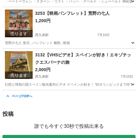
・ベートーヴェン ・スターン ・リスト ・バッハ ・グールド ・シューベルト 神経質
大阪
大阪市
西九条駅
その他
LPレコード
3253【映画パンフレット】荒野の七人
1,200円
売ります
西九条駅
7月10日
荒野の七人 形式...パンフレット 種類...映画
大阪
大阪市
西九条駅
その他
種類
3132【VHSビデオ】スペインが好き！エキゾチッ
クエスパーナの旅
2,000円
売ります
西九条駅
7月10日
幻想と情熱の国スペイン観光案内ビデオ スペインが好き！ '92オリンピックまで待てな
大阪
大阪市
西九条駅
その他
スペイン
ページTOPへ
投稿
誰でも今すぐ30秒で投稿出来る