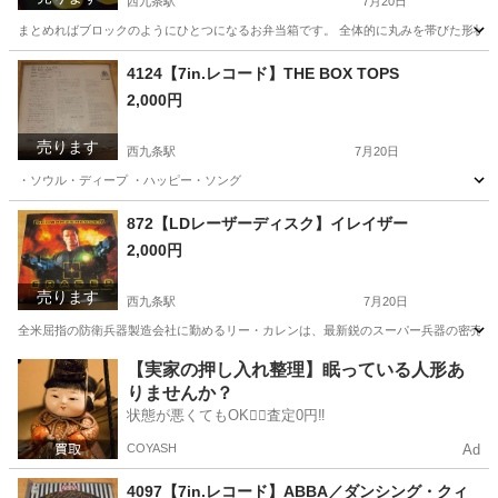
西九条駅
7月20日
まとめればブロックのようにひとつになるお弁当箱です。 全体的に丸みを帯びた形状
大阪
大阪市
西九条駅
食器
弁当箱
4124【7in.レコード】THE BOX TOPS
2,000円
売ります
西九条駅
7月20日
・ソウル・ディープ ・ハッピー・ソング
大阪
大阪市
西九条駅
その他
レコード
872【LDレーザーディスク】イレイザー
2,000円
売ります
西九条駅
7月20日
全米屈指の防衛兵器製造会社に勤めるリー・カレンは、最新鋭のスーパー兵器の密売計画
大阪
大阪市
西九条駅
DVD/ブルーレイ
レーザーディスク
【実家の押し入れ整理】眠っている人形あ
りませんか？
状態が悪くてもOK🙆‍♀️査定0円‼️
COYASH
Ad
4097【7in.レコード】ABBA／ダンシング・クィ