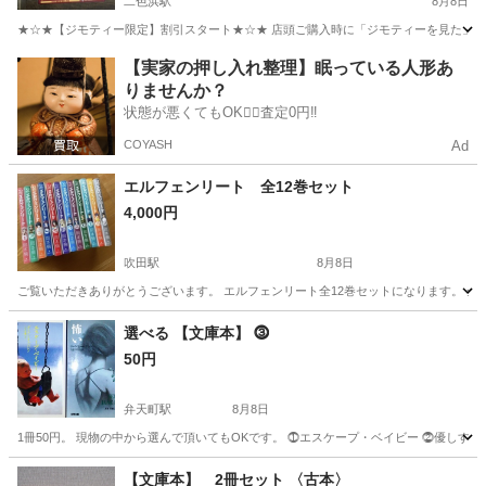
り 貝塚市 岸和田市 泉佐野市 泉南市 阪南
二色浜駅
8月8日
市 リサイクルショップ
★☆★【ジモティー限定】割引スタート★☆★ 店頭ご購入時に「ジモティーを見た」とお伝
大阪
貝塚市
二色浜駅
DVD/ブルーレイ
ジャングル
【実家の押し入れ整理】眠っている人形あ
りませんか？
状態が悪くてもOK🙆‍♀️査定0円‼️
COYASH
Ad
エルフェンリート 全12巻セット
4,000円
吹田駅
8月8日
ご覧いただきありがとうございます。 エルフェンリート全12巻セットになります。 
大阪
吹田市
吹田駅
マンガ、コミック、アニメ
セット
選べる 【文庫本】 ⓷
50円
弁天町駅
8月8日
1冊50円。 現物の中から選んで頂いてもOKです。 ⓵エスケープ・ベイビー ⓶優しすぎ
大阪
大阪市
弁天町駅
本/CD/DVD
大阪
大阪市
【文庫本】 2冊セット 〈古本〉