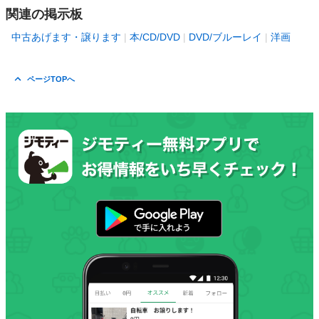
関連の掲示板
中古あげます・譲ります
本/CD/DVD
DVD/ブルーレイ
洋画
ページTOPへ