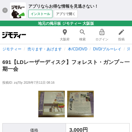
アプリならお得な情報を見逃さない！
インストール
アプリで開く
地元の掲示板 ジモティー 大阪版
大阪府
検索
ログイン
投稿
ジモティー
売ります・あげます
本/CD/DVD
DVD/ブルーレイ
洋
691【LDレーザーディスク】フォレスト・ガンプ～一
期一会
投稿ID: zq70y
2026年7月11日 08:16
3,000円
価格