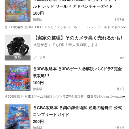
ルド レッド ワールド アドベンチャーガイド
鴻池新田駅
ゲーム攻略本
攻略本
100円
徳庵駅
8月7日
📓3DS攻略本 📓ONE PIECEアンリミテッド ワールド レッド ワールド アドベンチャーガイド 🅰参照ｻｲﾄ:
大阪
東大阪市
徳庵駅
ゲーム攻略本
大阪
東大阪市
【実家の整理】そのカメラ高く売れるかも❗️
状態が悪くてもOK！最大限買取します
鴻池新田駅
ゲーム攻略本
ワールド
プリフラ
Ad
📓3DS攻略本 📓3DSゲーム㊙解説 パズドラZ完全
裏攻略!!!
100円
徳庵駅
8月7日
📓3DS攻略本 📓3DSゲーム㊙解説 パズドラZ完全裏攻略!!! 🅰参照ｻｲﾄ:https://www.biccamera.com/
大阪
東大阪市
徳庵駅
ゲーム攻略本
大阪
東大阪市
📓GBA攻略本 📓鋼の錬金術師 迷走の輪舞曲 公式
コンプリートガイド
鴻池新田駅
ゲーム攻略本
攻略本
200円
徳庵駅
8月7日