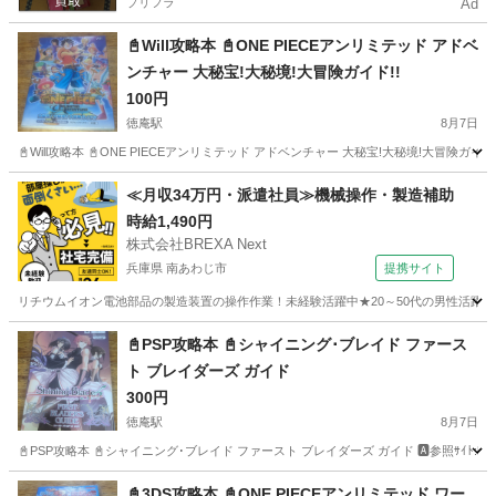
プリフラ
Ad
📓Will攻略本 📓ONE PIECEアンリミテッド アドベ
ンチャー 大秘宝!大秘境!大冒険ガイド!!
100円
徳庵駅
8月7日
📓Will攻略本 📓ONE PIECEアンリミテッド アドベンチャー 大秘宝!大秘境!大冒険ガイド!! 🅰参照ｻｲﾄ:h
大阪
東大阪市
徳庵駅
ゲーム攻略本
大阪
東大阪市
≪月収34万円・派遣社員≫機械操作・製造補助
時給1,490円
鴻池新田駅
ゲーム攻略本
攻略本
株式会社BREXA Next
兵庫県 南あわじ市
提携サイト
リチウムイオン電池部品の製造装置の操作作業！未経験活躍中★20～50代の男性活躍中
兵庫
南あわじ市
その他
📓PSP攻略本 📓シャイニング･ブレイド ファース
ト ブレイダーズ ガイド
300円
徳庵駅
8月7日
📓PSP攻略本 📓シャイニング･ブレイド ファースト ブレイダーズ ガイド 🅰参照ｻｲﾄ:https://books.raku
大阪
東大阪市
徳庵駅
ゲーム攻略本
大阪
東大阪市
📓3DS攻略本 📓ONE PIECEアンリミテッド ワー