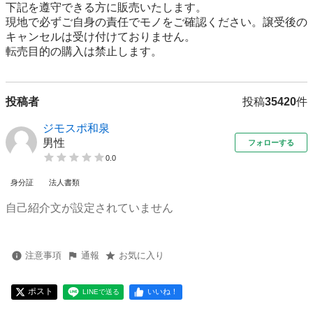
下記を遵守できる⽅に販売いたします。

現地で必ずご⾃⾝の責任でモノをご確認ください。譲受後の
キャンセルは受け付けておりません。

転売⽬的の購⼊は禁⽌します。
投稿者
投稿
35420
件
ジモスポ和泉
男性
フォローする
0.0
身分証
法人書類
自己紹介文が設定されていません
注意事項
通報
お気に入り
ポスト
いいね！
LINEで送る