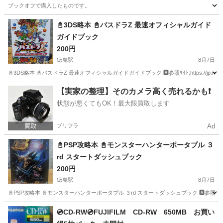
ブックオフで購入したものです。
大阪
高槻市
富田駅
マンガ、コミック、アニメ
漫画
📓3DS略本 📓バスドラZ 最速オフィシャルガイド
ガイドブック
200円
徳庵駅
8月7日
📓3DS略本 📓バスドラZ 最速オフィシャルガイドガイドブック 🅰参照ｻｲﾄ:https://jp.merc
大阪
東大阪市
徳庵駅
ゲーム攻略本
大阪
東大阪市
【実家の整理】そのカメラ高く売れるかも❗️
状態が悪くてもOK！最大限買取します
鴻池新田駅
ゲーム攻略本
バスドラ
プリフラ
Ad
📓PSP攻略本 📓モンスターハンターポータブル ３
rd スタートダッシュブック
200円
徳庵駅
8月7日
📓PSP攻略本 📓モンスターハンターポータブル ３rd スタートダッシュブック 🅰参照ｻｲﾄ:https://jp.mer
大阪
東大阪市
徳庵駅
ゲーム攻略本
大阪
東大阪市
💿CD-RW💿FUJIFILM CD-RW 650MB お買い