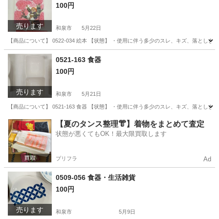
100円
売ります
和泉市
5月22日
【商品について】 0522-034 絵本 【状態】 ・使用に伴う多少のスレ、キズ、落と
大阪
和泉市
絵本
リユース
0521-163 食器
100円
売ります
和泉市
5月21日
【商品について】 0521-163 食器 【状態】 ・使用に伴う多少のスレ、キズ、落と
大阪
和泉市
食器
【夏のタンス整理👘】着物をまとめて査定
状態が悪くてもOK！最大限買取します
プリフラ
Ad
0509-056 食器・生活雑貨
100円
売ります
和泉市
5月9日