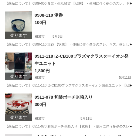
【商品について】 0509-056 食器・生活雑貨 【状態】 ・使用に伴う多少のスレ、
大阪
和泉市
生活雑貨
リユース
0508-110 湯呑
100円
売ります
和泉市
5月8日
【商品について】 0508-110 湯呑 【状態】 ・使用に伴う多少のスレ、キズ、落と
大阪
和泉市
生活雑貨
リユース
0511-118 IZ-CB100プラズマクラスターイオン発
生ユニット
1,800円
売ります
和泉市
5月11日
【商品について】 0511-118 IZ-CB100プラズマクラスターイオン発生ユニット 
大阪
和泉市
家電
リユース
0511-078 和装ポーチ※箱入り
300円
売ります
和泉市
5月11日
【商品について】 0511-078 和装ポーチ※箱入り 【状態】 ・使用に伴う多少のス
大阪
和泉市
服/ファッション
リユース