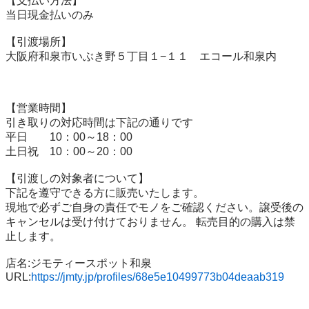
【⽀払い⽅法】

当⽇現⾦払いのみ

【引渡場所】

大阪府和泉市いぶき野５丁目１−１１　エコール和泉内

【営業時間】

引き取りの対応時間は下記の通りです

平日　　10：00～18：00

土日祝　10：00～20：00

【引渡しの対象者について】

下記を遵守できる⽅に販売いたします。

現地で必ずご⾃⾝の責任でモノをご確認ください。譲受後の
キャンセルは受け付けておりません。 転売⽬的の購⼊は禁
⽌します。

店名:ジモティースポット和泉

URL:
https://jmty.jp/profiles/68e5e10499773b04deaab319