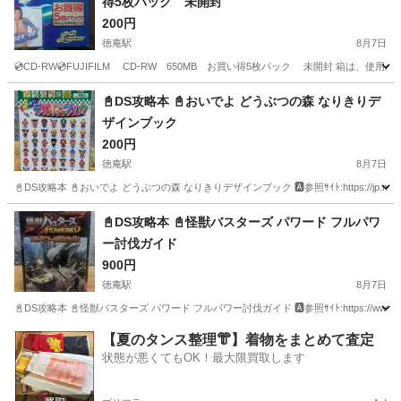
得5枚パック 未開封
鴻池新田駅
ゲーム攻略本
攻略本
200円
徳庵駅
8月7日
💿CD-RW💿FUJIFILM CD-RW 650MB お買い得5枚パック 未開封 箱は
大阪
東大阪市
徳庵駅
CD
大阪
東大阪市
📓DS攻略本 📓おいでよ どうぶつの森 なりきりデ
ザインブック
鴻池新田駅
CD
動画
200円
徳庵駅
8月7日
📓DS攻略本 📓おいでよ どうぶつの森 なりきりデザインブック 🅰参照ｻｲﾄ:https://jp.mercari.com/
大阪
東大阪市
徳庵駅
ゲーム攻略本
大阪
東大阪市
📓DS攻略本 📓怪獣バスターズ パワード フルパワ
ー討伐ガイド
鴻池新田駅
ゲーム攻略本
おいでよ どうぶつの森
900円
徳庵駅
8月7日
📓DS攻略本 📓怪獣バスターズ パワード フルパワー討伐ガイド 🅰参照ｻｲﾄ:https://www.amazo
大阪
東大阪市
徳庵駅
ゲーム攻略本
大阪
東大阪市
【夏のタンス整理👘】着物をまとめて査定
状態が悪くてもOK！最大限買取します
鴻池新田駅
ゲーム攻略本
攻略本