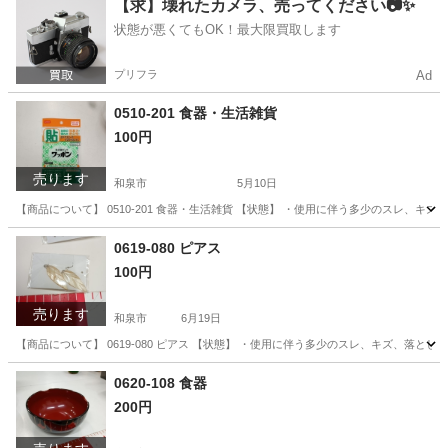
【求】壊れたカメラ、売ってください📷✨
状態が悪くてもOK！最大限買取します
プリフラ
Ad
0510-201 食器・生活雑貨
100円
売ります
和泉市
5月10日
【商品について】 0510-201 食器・生活雑貨 【状態】 ・使用に伴う多少のスレ、
大阪
和泉市
生活雑貨
リユース
0619-080 ピアス
100円
売ります
和泉市
6月19日
【商品について】 0619-080 ピアス 【状態】 ・使用に伴う多少のスレ、キズ、落
大阪
和泉市
アクセサリー
リユース
0620-108 食器
200円