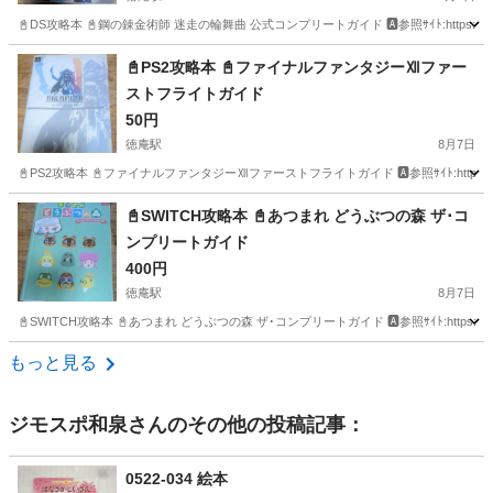
📓DS攻略本 📓鋼の錬金術師 迷走の輪舞曲 公式コンプリートガイド 🅰参照ｻｲﾄ:https://jp.mercari.co
大阪
東大阪市
徳庵駅
ゲーム攻略本
大阪
東大阪市
📓PS2攻略本 📓ファイナルファンタジーⅫファー
ストフライトガイド
鴻池新田駅
ゲーム攻略本
攻略本
50円
徳庵駅
8月7日
📓PS2攻略本 📓ファイナルファンタジーⅫファーストフライトガイド 🅰参照ｻｲﾄ:https://jp.mercari.co
大阪
東大阪市
徳庵駅
ゲーム攻略本
大阪
東大阪市
📓SWITCH攻略本 📓あつまれ どうぶつの森 ザ･コ
ンプリートガイド
鴻池新田駅
ゲーム攻略本
攻略本
400円
徳庵駅
8月7日
📓SWITCH攻略本 📓あつまれ どうぶつの森 ザ･コンプリートガイド 🅰参照ｻｲﾄ:https://www.a
大阪
東大阪市
徳庵駅
ゲーム攻略本
大阪
東大阪市
もっと見る
鴻池新田駅
ゲーム攻略本
あつまれ どうぶつの森
ジモスポ和泉
さんのその他の投稿記事：
0522-034 絵本