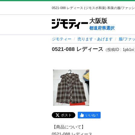
大阪
版
都道府県選択
ジモティー
売ります・あげます
服/ファ
0521-088 レディース
（投稿ID : 1pb1x
ポスト
いいね！
【商品について】

0521-088 レディース
