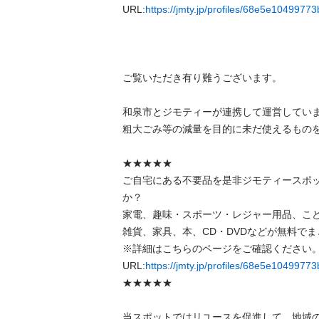
URL:
https://jmty.jp/profiles/68e5e104997
ご覧いただき有り難うございます。

和泉市とジモティーが連携して運営しています
粗⼤ごみ等の減量を⽬的に未だ使えるものをリ
★★★★★

ご自宅にある不要品を是非ジモティースポ
か？

家電、趣味・スポーツ・レジャー用品、こ
雑貨、家具、本、CD・DVDなどが無料でまと
※詳細はこちらのページをご確認ください。
URL:
https://jmty.jp/profiles/68e5e104997
★★★★★

当スポットではリユースを促進して、地域