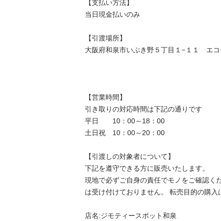
【⽀払い⽅法】

当⽇現⾦払いのみ

【引渡場所】

大阪府和泉市いぶき野５丁目１−１１　エコール
【営業時間】

引き取りの対応時間は下記の通りです

平日　　10：00～18：00

土日祝　10：00～20：00

【引渡しの対象者について】

下記を遵守できる⽅に販売いたします。

現地で必ずご⾃⾝の責任でモノをご確認く
は受け付けておりません。 転売⽬的の購⼊は禁
店名:ジモティースポット和泉
