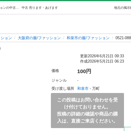
0521-088 レディース (ジモスポ和泉) 和泉の服/ファッションの中古・古着あげます・譲ります｜ジモティーで不用品の処分
中古
売ります・あげます
地元の掲示
ッション
大阪府の服/ファッション
和泉市の服/ファッション
0521-0
i）
更新
2026年6月21日 09:33
作成
2026年5月21日 06:23
価格
100円
ジャンル
-
受け渡し場所
和泉市
 - 万町
この投稿はお問い合わせを受
け付けておりません。
投稿の詳細の確認や商品の購
入は、直接ご来店ください。