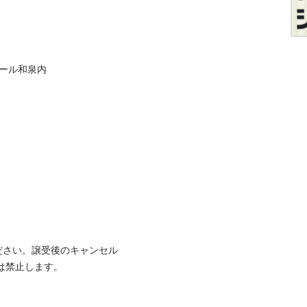
和泉内

ださい。譲受後のキャンセル
⽌します。
