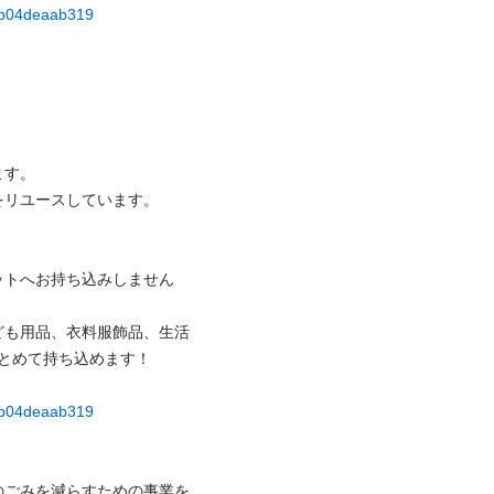
73b04deaab319
。

ユースしています。

ットへお持ち込みしません
ども用品、衣料服飾品、生活
めて持ち込めます！



73b04deaab319
のごみを減らすための事業を