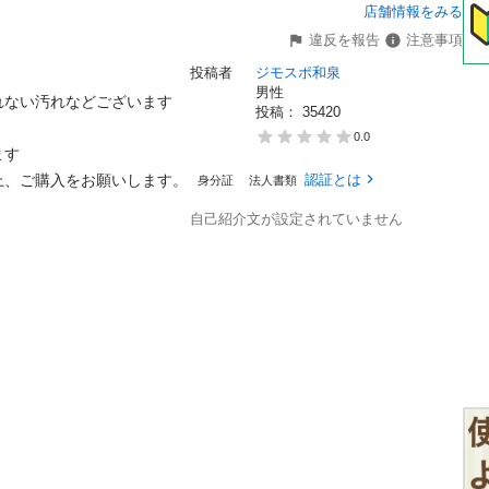
店舗情報をみる
違反を報告
注意事項
投稿者
ジモスポ和泉
男性
ない汚れなどございます

投稿： 
35420
0.0


ご購入をお願いします。

認証とは
身分証
法人書類
自己紹介文が設定されていません