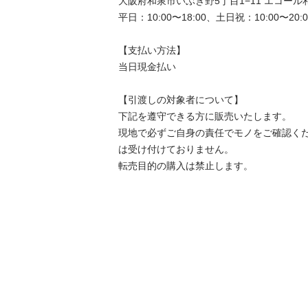
大阪府和泉市いぶき野5丁目1−11 エコール和
平日：10:00〜18:00、土日祝：10:00〜20:00
【⽀払い⽅法】

当日現金払い

【引渡しの対象者について】

下記を遵守できる⽅に販売いたします。

現地で必ずご⾃⾝の責任でモノをご確認く
は受け付けておりません。

転売⽬的の購⼊は禁⽌します。