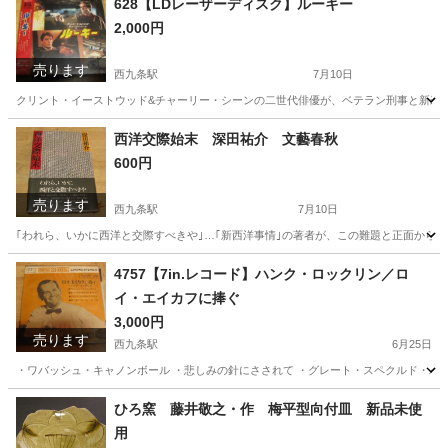
628【LDレーザーディスク】ルーキー
2,000円
売ります
西九条駅
7月10日
クリント・イーストウッド&チャーリー・シーンの二世代俳優が、ベテラン刑事と新米
大阪
大阪市
西九条駅
DVD/ブルーレイ
レーザーディスク
西洋交際始末 深田祐介 文藝春秋
600円
売ります
西九条駅
7月10日
｢われら、いかに西洋と交際すべきや｣…｢新西洋事情｣の著者が、この難題と正面から
大阪
大阪市
西九条駅
文芸
文藝春秋
4757【7in.レコード】ハンク・ロックリン／ロ
イ・エイカフに捧ぐ
3,000円
売ります
西九条駅
6月25日
・ワバッシュ・キャノンボール ・悲しみの針にさされて ・グレート・スペクルド・バー
大阪
大阪市
西九条駅
その他
リン
ひろ窯 藤井敬之・作 梅平型向付皿 新品未使
用