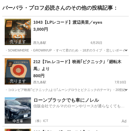
バーバラ・プロフ必読
さんのその他の投稿記事：
1043【LPレコード】渡辺美里／eyes
3,000円
売ります
西九条駅
6月25日
・SOMEWHERE ・GROWIN'UP ・すべて君のため ・18才のライブ ・悲しいボーイフレンド 
大阪
大阪市
西九条駅
その他
LPレコード
212【7in.レコード】映画｢ピクニック｣「廻転木
馬」より
800円
売ります
西九条駅
7月10日
・コロンビア映画｢ピクニック｣より｢ムーングロウとピクニックのテーマ｣ ・20世紀フ
大阪
大阪市
西九条駅
その他
ピクニック
ローンブラックでも車にノレル
信販会社でクルマのローンやリースが通らなくてもク
ルマをご利用いただけるサービスがあります！
（株）ICT
Ad