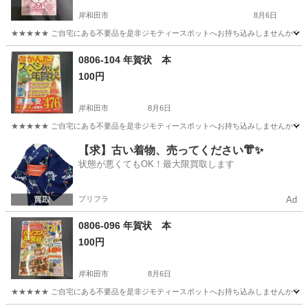
岸和田市
8月6日
★★★★★ ご自宅にある不要品を是非ジモティースポットへお持ち込みしませんか？ 家
大阪
岸和田市
絵本
0806-104 年賀状 本
100円
岸和田市
8月6日
★★★★★ ご自宅にある不要品を是非ジモティースポットへお持ち込みしませんか？ 家
大阪
岸和田市
パソコン
現地
【求】古い着物、売ってください👘✨
状態が悪くてもOK！最大限買取します
プリフラ
Ad
0806-096 年賀状 本
100円
岸和田市
8月6日
★★★★★ ご自宅にある不要品を是非ジモティースポットへお持ち込みしませんか？ 家