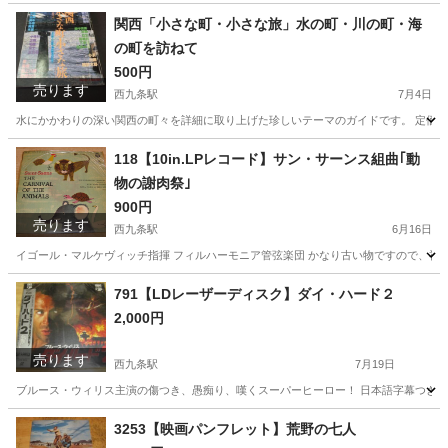
大阪
大阪市
西九条駅
その他
レコード
関西「小さな町・小さな旅」水の町・川の町・海
の町を訪ねて
500円
売ります
西九条駅
7月4日
水にかかわりの深い関西の町々を詳細に取り上げた珍しいテーマのガイドです。 定価：9
大阪
大阪市
西九条駅
雑誌
118【10in.LPレコード】サン・サーンス組曲｢動
物の謝肉祭｣
900円
売ります
西九条駅
6月16日
イゴール・マルケヴィッチ指揮 フィルハーモニア管弦楽団 かなり古い物ですので、神
大阪
大阪市
西九条駅
その他
LPレコード
791【LDレーザーディスク】ダイ・ハード２
2,000円
売ります
西九条駅
7月19日
ブルース・ウィリス主演の傷つき、愚痴り、嘆くスーパーヒーロー！ 日本語字幕つき
大阪
大阪市
西九条駅
DVD/ブルーレイ
ダイ
3253【映画パンフレット】荒野の七人