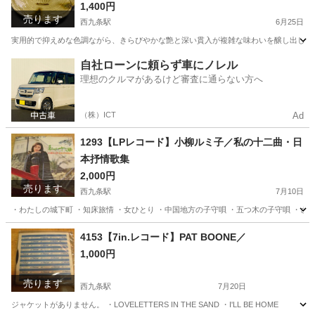
1,400円
売ります
西九条駅
6月25日
実用的で抑えめな色調ながら、きらびやかな艶と深い貫入が複雑な味わいを醸し出していま
大阪
大阪市
西九条駅
食器
新品
自社ローンに頼らず車にノレル
理想のクルマがあるけど審査に通らない方へ
（株）ICT
Ad
1293【LPレコード】小柳ルミ子／私の十二曲・日
本抒情歌集
2,000円
売ります
西九条駅
7月10日
・わたしの城下町 ・知床旅情 ・女ひとり ・中国地方の子守唄 ・五つ木の子守唄 ・さ
大阪
大阪市
西九条駅
その他
LPレコード
4153【7in.レコード】PAT BOONE／
1,000円
売ります
西九条駅
7月20日
ジャケットがありません。 ・LOVELETTERS IN THE SAND ・I'LL BE HOME