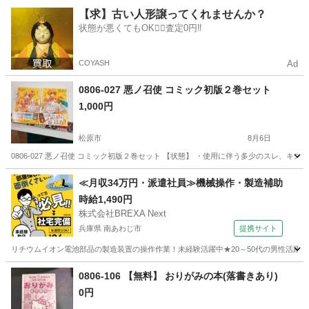
大阪
高槻市
雑誌
【求】古い人形譲ってくれませんか？
状態が悪くてもOK🙆‍♀️査定0円‼️
COYASH
Ad
0806-027 悪ノ召使 コミック初版２巻セット
1,000円
松原市
8月6日
0806-027 悪ノ召使 コミック初版２巻セット 【状態】 ・使用に伴う多少のスレ、
大阪
松原市
マンガ、コミック、アニメ
コミック
≪月収34万円・派遣社員≫機械操作・製造補助
時給1,490円
株式会社BREXA Next
兵庫県 南あわじ市
提携サイト
リチウムイオン電池部品の製造装置の操作作業！未経験活躍中★20～50代の男性活躍中
兵庫
南あわじ市
その他
0806-106 【無料】 おりがみの本(落書きあり)
0円