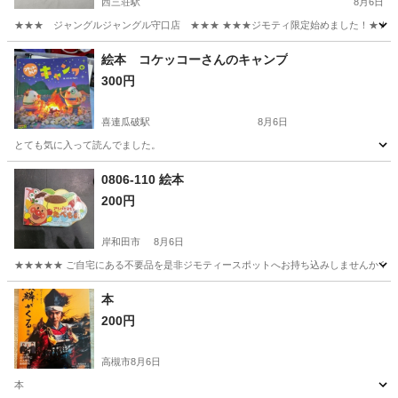
西三荘駅
8月6日
★★★ ジャングルジャングル守口店 ★★★ ★★★ジモティ限定始めました！★★★ 
大阪
守口市
西三荘駅
DVD/ブルーレイ
絵本 コケッコーさんのキャンプ
300円
喜連瓜破駅
8月6日
とても気に入って読んでました。
大阪
大阪市
喜連瓜破駅
絵本
0806-110 絵本
200円
岸和田市
8月6日
★★★★★ ご自宅にある不要品を是非ジモティースポットへお持ち込みしませんか？ 家
大阪
岸和田市
絵本
現地
本
200円
高槻市
8月6日
本