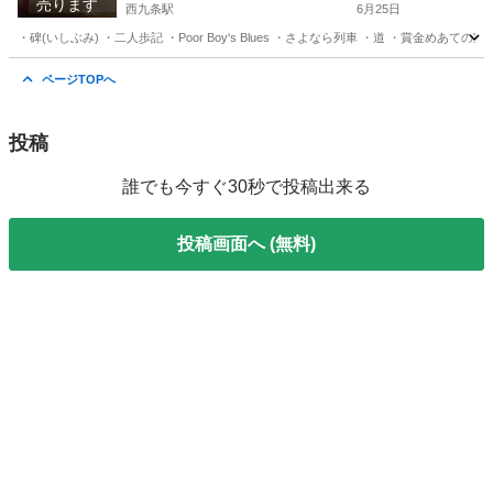
売ります
西九条駅
6月25日
・碑(いしぶみ) ・二人歩記 ・Poor Boy's Blues ・さよなら列車 ・道 ・賞金
大阪
大阪市
西九条駅
その他
ページTOPへ
投稿
誰でも今すぐ30秒で投稿出来る
投稿画面へ (無料)