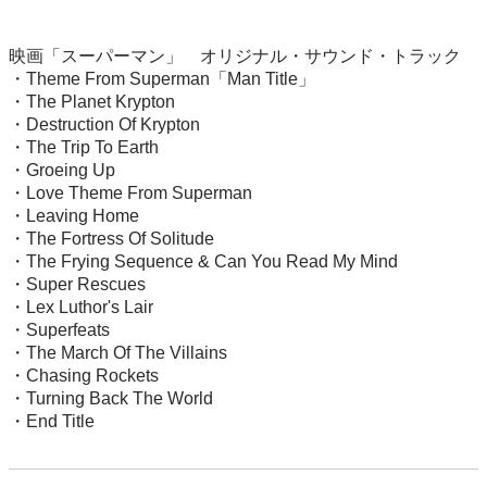
映画「スーパーマン」　オリジナル・サウンド・トラック

・Theme From Superman「Man Title」

・The Planet Krypton

・Destruction Of Krypton

・The Trip To Earth

・Groeing Up

・Love Theme From Superman

・Leaving Home

・The Fortress Of Solitude

・The Frying Sequence & Can You Read My Mind

・Super Rescues

・Lex Luthor's Lair

・Superfeats

・The March Of The Villains

・Chasing Rockets

・Turning Back The World

・End Title