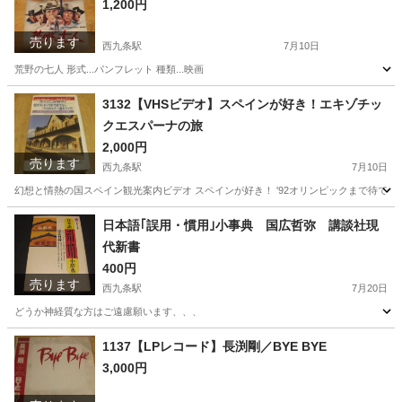
1,200円
売ります
西九条駅
7月10日
荒野の七人 形式...パンフレット 種類...映画
大阪
大阪市
西九条駅
その他
種類
3132【VHSビデオ】スペインが好き！エキゾチッ
クエスパーナの旅
2,000円
売ります
西九条駅
7月10日
幻想と情熱の国スペイン観光案内ビデオ スペインが好き！ '92オリンピックまで待てな
大阪
大阪市
西九条駅
その他
スペイン
日本語｢誤用・慣用｣小事典 国広哲弥 講談社現
代新書
400円
売ります
西九条駅
7月20日
どうか神経質な方はご遠慮願います、、、
大阪
大阪市
西九条駅
語学、辞書
1137【LPレコード】長渕剛／BYE BYE
3,000円