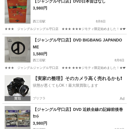
【ジャングル守口店】DVD日本昔ばなし
3,980円
西三荘駅
8月6日
★★★ ジャングルジャングル守口店 ★★★ ★★★ジモティ限定始めました！★★★ 
大阪
守口市
西三荘駅
DVD/ブルーレイ
ジャングル
【ジャングル守口店】DVD BIGBANG JAPANDO
ME
1,580円
西三荘駅
8月6日
★★★ ジャングルジャングル守口店 ★★★ ★★★ジモティ限定始めました！★★★ 
大阪
守口市
西三荘駅
DVD/ブルーレイ
ジャングル
【実家の整理】そのカメラ高く売れるかも❗️
状態が悪くてもOK！最大限買取します
プリフラ
Ad
【ジャングル守口店】DVD 近鉄全線の記録前後巻
ｾｯﾄ
3,980円