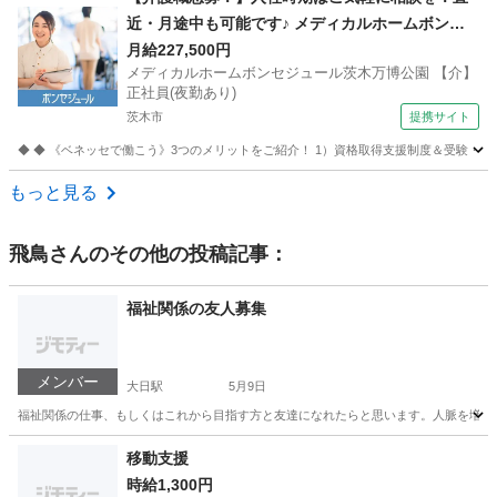
近・月途中も可能です♪ メディカルホームボンセ
ジュール茨木万博公園 【介】正社員(夜勤あり) 老
月給227,500円
メディカルホームボンセジュール茨木万博公園 【介】
人介護施設スタッフ
正社員(夜勤あり)
茨木市
提携サイト
◆ ◆ 《ベネッセで働こう》3つのメリットをご紹介！ 1）資格取得支援制度＆受験・研修
大阪
茨木市
介護
もっと見る
飛鳥
さんのその他の投稿記事：
福祉関係の友人募集
メンバー
大日駅
5月9日
福祉関係の仕事、もしくはこれから目指す方と友達になれたらと思います。人脈を増や
大阪
守口市
大日駅
その他
人脈
移動支援
時給1,300円