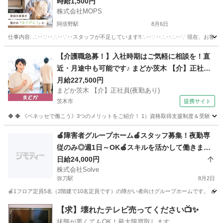
時給1,500円
株式会社MOPS
阿倍野駅
8月6日
仕事内容: ∴‥∵‥∴‥∵‥スタッフが不足しています!!∴‥∵‥∴‥∴‥∵ 現在、お客
大阪
大阪市
阿倍野駅
その他
スタッフ
【介護職急募！】入社時期はご気軽に相談を！直
近・月途中も可能です♪ まどか茨木 【介】正社員
(夜勤あり) 老人介護施設スタッフ
月給227,500円
まどか茨木 【介】正社員(夜勤あり)
茨木市
提携サイト
◆ ◆ 《ベネッセで働こう》3つのメリットをご紹介！ 1）資格取得支援制度＆受験・研修
大阪
茨木市
介護
🍎障害者グループホーム🍎スタッフ募集！夜勤専
従のみ◎週1日～OK🍎スキルを活かして働きませ
んか？🍎
日給24,000円
株式会社Solve
弥刀駅
8月2日
🍎1フロア定員5名（2階建で10名定員です）の障がい者向けグループホームです。 🍎
大阪
東大阪市
弥刀駅
介護福祉士
生活支援員
【求】壊れたテレビ売ってください📺✨
状態が悪くてもOK！最大限買取します