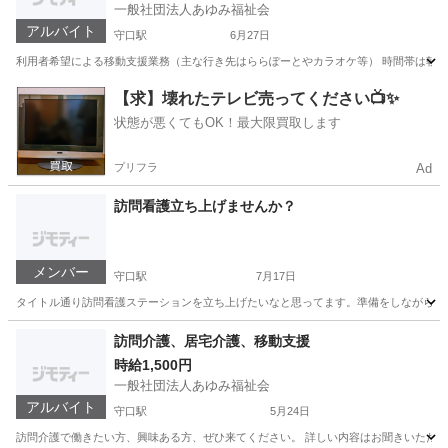
一般社団法人あゆみ福祉会
アルバイト
守口駅
6月27日
利用者希望による移動支援業務（主な行き先はららぽーとやカラオケ等） 時間帯は朝から夕
大阪
守口市
守口駅
訪問介護
業務
【求】壊れたテレビ売ってください📺✨
状態が悪くてもOK！最大限買取します
プリフラ
Ad
訪問看護立ち上げませんか？
メンバー
守口駅
7月17日
タイトル通り訪問看護ステーションを立ち上げたいなと思ってます。準備をしながらなの
大阪
守口市
守口駅
その他
ステーション
訪問介護、居宅介護、移動支援
時給1,500円
一般社団法人あゆみ福祉会
アルバイト
守口駅
5月24日
訪問介護で働きたい方、興味ある方、ぜひ来てください。 詳しい内容はお聞きいただ