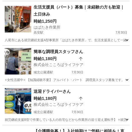
大阪
八尾市
高安駅
その他
業務
生活支援員（パート）募集｜未経験の方も歓迎｜
土日休み
時給1,250円
はばたき作業所
高安駅
7月30日
八尾市にある就労継続支援A型事業所「はばたき作業所」で、生活支援員として一緒に働
大阪
八尾市
高安駅
福祉
簡単な調理員スタッフさん
時給1,180円
株式会社こころばライフケア
城北公園通駅
7月30日
⭐女性活躍中⭐ 【知識経験不要】 アルバイト・パート 調理員スタッフ募集です。 ✅職
大阪
大阪市
城北公園通駅
その他
スタッフ
送迎ドライバーさん
時給1,180円
株式会社こころばライフケア
城北公園通駅
7月30日
就労継続支援B型で作業している人の自宅などから作業所の送り迎え運転手】 ⭐就労継続
大阪
大阪市
城北公園通駅
その他
B型
【介護職急募！】入社時期はご気軽に相談を！直