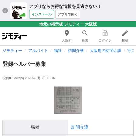
アプリならお得な情報を見逃さない！
インストール
アプリで開く
地元の掲示板 ジモティー 大阪版
大阪府
検索
ログイン
投稿
ジモティー
アルバイト
福祉
訪問介護
大阪府の訪問介護
守口
登録ヘルパー募集
投稿ID: owapq
2026年5月9日 13:16
職種
訪問介護