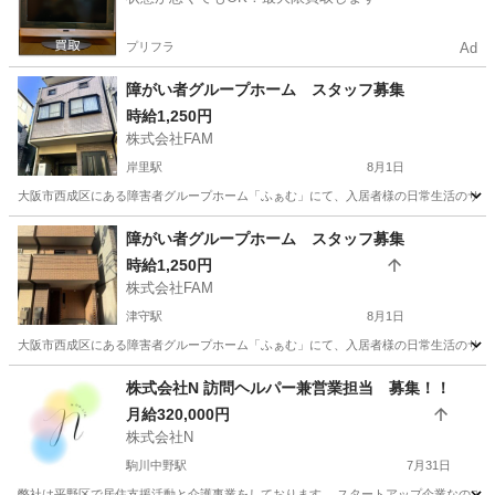
プリフラ
Ad
障がい者グループホーム スタッフ募集
時給1,250円
株式会社FAM
岸里駅
8月1日
大阪市西成区にある障害者グループホーム「ふぁむ」にて、入居者様の日常生活のサポー
大阪
大阪市
岸里駅
その他
スタッフ
障がい者グループホーム スタッフ募集
時給1,250円
株式会社FAM
津守駅
8月1日
大阪市西成区にある障害者グループホーム「ふぁむ」にて、入居者様の日常生活のサポー
大阪
大阪市
津守駅
その他
スタッフ
株式会社N 訪問ヘルパー兼営業担当 募集！！
月給320,000円
株式会社N
駒川中野駅
7月31日
弊社は平野区で居住支援活動と介護事業をしております。 スタートアップ企業なので、