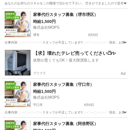
あなたのお持ちのスキルをこの職場で活かせて下さい。 空きができましたので是非！このチ
大阪
岸和田市
下松駅
その他
介助
家事代行スタッフ募集（堺市堺区）
時給1,500円
株式会社MOPS
堺市
8月6日
仕事内容: ∴‥∵‥∴‥∵‥スタッフが不足しています!!∴‥∵‥∴‥∴‥∵ 現在、お客
大阪
堺市
ホームヘルパー
スタッフ
【求】壊れたテレビ売ってください📺✨
状態が悪くてもOK！最大限買取します
プリフラ
Ad
家事代行スタッフ募集（守口市）
時給1,500円
株式会社MOPS
守口市
8月6日
仕事内容: ∴‥∵‥∴‥∵‥スタッフが不足しています!!∴‥∵‥∴‥∴‥∵ 現在、お客
大阪
守口市
ホームヘルパー
スタッフ
家事代行スタッフ募集（阿倍野区）