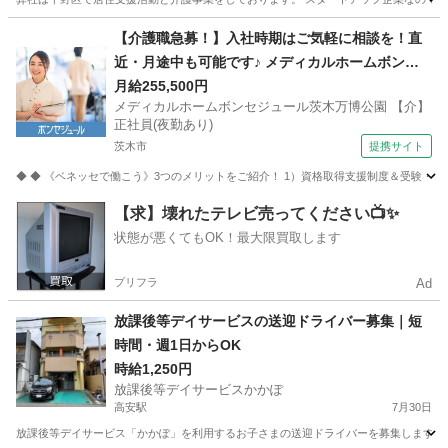
大阪
大阪市
駒川中野駅
その他
東住吉区
【介護職急募！】入社時期はご気軽に相談を！直
近・月途中も可能です♪ メディカルホームボンセ
ジュール茨木万博公園 【介】正社員(夜勤あり) 老
月給255,500円
メディカルホームボンセジュール茨木万博公園 【介】
人介護施設スタッフ
正社員(夜勤あり)
茨木市
提携サイト
◆ ◆ 《ベネッセで働こう》3つのメリットをご紹介！ 1）資格取得支援制度＆受験・研修
大阪
茨木市
介護
【求】壊れたテレビ売ってください📺✨
状態が悪くてもOK！最大限買取します
プリフラ
Ad
放課後等デイサービスの送迎ドライバー募集｜短
時間・週1日からOK
時給1,250円
放課後等デイサービスかかぽ
高安駅
7月30日
放課後等デイサービス「かかぽ」を利用するお子さまの送迎ドライバーを募集します。 