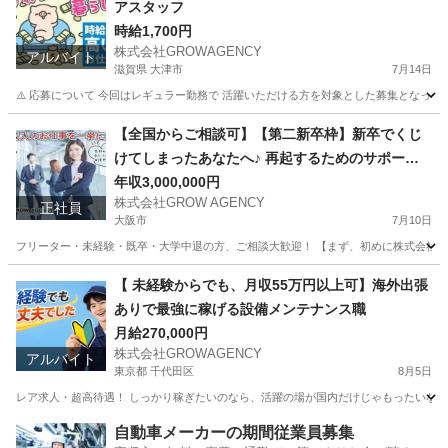
アスタッフ
時給1,700円
株式会社GROWAGENCY
アルバイト
滋賀県 大津市
7月14日
⚠️ 応募について 今回はレギュラー勤務で 活躍いただける方を対象とした募集となって
滋賀
大津市
清掃
富裕層
【全国からご相談可】【第二新卒枠】新卒でくじ
けてしまったあなたへ♪ 再起するためのサポート
をさせてください♪
年収3,000,000円
株式会社GROW AGENCY
正社員
大阪市
7月10日
フリーター・未経験・既卒・大学中退の方、ご相談大歓迎！ 【まず、初めに株式会社GROW
大阪
大阪市
その他
新卒
【 未経験からでも、月収55万円以上可】海外出張
ありで最強に稼げる設備メンテナンス職
月給270,000円
株式会社GROWAGENCY
アルバイト
東京都 千代田区
8月5日
レア求人・超高待遇！ しっかり稼ぎたいのなら、活躍の場が国内だけじゃもったいない。 
東京
千代田区
その他
海外出張
自動車メーカーの期間従業員募集