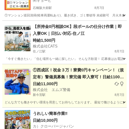
㈱キョービ
石橋阪大前駅
8月7日
①マンション巡回清掃(軽車両運転あり)、履き拭き、ゴミ整頓等 未経験可 月火木金週4
大阪
池田市
石橋阪大前駅
清掃
社用車
【所持金0円相談OK】段ボールの仕分け作業｜即
入寮OK｜日払い対応-住ノ江
時給1,500円
株式会社CATS
住ノ江駅
8月7日
「今すぐ働きたい」「住む場所も一緒に探したい」 そんな方歓迎！ 応募後はお電話1本で
大阪
大阪市
住ノ江駅
仕分け
個室
①西成区！祝金３万！寮費0円キャンペーン！（規
定有）警備員募集！寮完備 即入寮可！日給11000
(各種手当含む・規定有) 電話面接 履歴書不要
日給11,000円
株式会社 エムズ警備
スマホ契約サポートあり
新今宮駅
8月7日
どんな方でも働きやすい環境を用意してお待ちしております。 最短で働けるようにお手
大阪
大阪市
新今宮駅
警備員
西成区
うれしい簡単作業‼
日給10,000円
カ）クローバージャパン