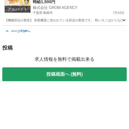
コツ作業☆赴任交通費支給◎
時給1,500円
株式会社 GROW AGENCY
アルバイト
千葉県 船橋市
7月10日
【機械部品の製造】 産業機器に使われている部品の製造です。 軽いモノばかりなのでカラダ
千葉
船橋市
軽作業
千葉
軽作業
短期間
ページTOPへ
投稿
求人情報を無料で掲載出来る
投稿画面へ (無料)