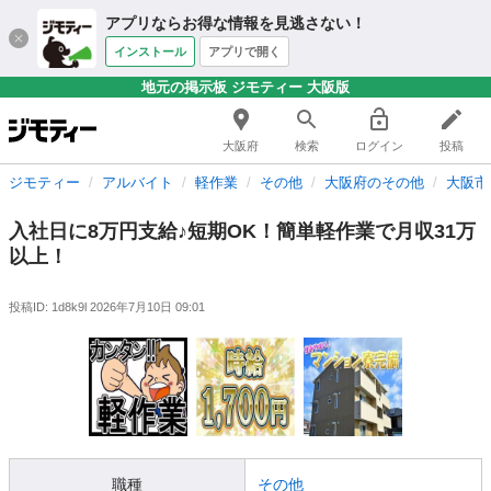
アプリならお得な情報を見逃さない！
インストール
アプリで開く
地元の掲示板 ジモティー 大阪版
大阪府
検索
ログイン
投稿
ジモティー
アルバイト
軽作業
その他
大阪府のその他
大阪市
入社日に8万円支給♪短期OK！簡単軽作業で月収31万
以上！
投稿ID: 1d8k9l
2026年7月10日 09:01
職種
その他