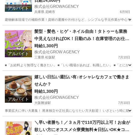
ート業務
日給14,000円
株式会社GROWAGENCY
アルバイト
兵庫県 尼崎市
6月9日
建物解体現場での補助作業！資材の運搬や片付けなど、シンプルな手元作業が中心です。 日給1
兵庫
尼崎市
その他
髪型・髪色・ヒゲ・ネイル自由！タトゥーも業務
中見えなければOK！日勤のみ！在庫管理のお仕事
♪
時給1,300円
株式会社GROW AGENCY
アルバイト
三重県 松阪駅
7月10日
■「お給料より無理なく働きたい」 ■「いい職場があれば、転職したい」 ■「とにかく、
三重
松阪市
松阪駅
その他
三重
松阪市
その他
嬉しい日払い週払い有♪オシャレなカフェで働きま
せんか？
業務
時給1,300円
株式会社GROWAGENCY
アルバイト
大阪難波駅
7月10日
事業拡大に伴い大募集！ 将来独立や正社員になりたい方大歓迎！ いざという時に助かる日
大阪
大阪市
大阪難波駅
カフェ
時給
＼早い者勝ち！／３ヵ月で110万円以上可！お金が
欲しい方にオススメ☆寮費無料★日払いOK★コツ