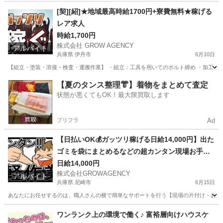
愛知
一宮市
清掃
短期間
[契][紹]★地域最高時給1700円+寮費無料★稼げる
レア求人
時給1,700円
株式会社 GROW AGENCY
アルバイト
兵庫県 伊丹市
6月10日
【組立・塗装・溶接・検査・運搬作業】 ・組立：工具を用いてのボルト締め ・加工：加工
兵庫
伊丹市
軽作業
時給
【夏のタンス整理👘】着物をまとめて査定
状態が悪くてもOK！最大限買取します
プリフラ
Ad
【日払いOK💰ガッツリ稼げる日給14,000円】出た
ゴミを袋にまとめるなどの超カンタン現場お手伝
い◎
日給14,000円
株式会社GROWAGENCY
アルバイト
兵庫県 尼崎市
6月15日
あなたにお任せするのは、職人さんの横で簡単なサポートを行う【現場の片付け・お手伝
兵庫
尼崎市
その他
ゲーム
ワンランク上の環境で働く♪ 富裕層向けハウスケ