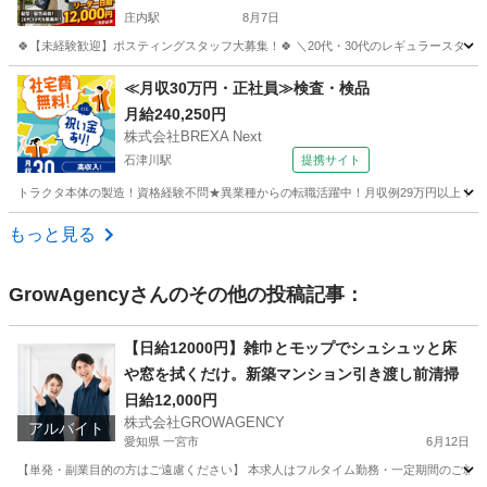
庄内駅
8月7日
🍀【未経験歓迎】ポスティングスタッフ大募集！🍀 ＼20代・30代のレギュラースタッフ
大阪
豊中市
庄内駅
軽作業
スタッフ
≪月収30万円・正社員≫検査・検品
月給240,250円
株式会社BREXA Next
石津川駅
提携サイト
トラクタ本体の製造！資格経験不問★異業種からの転職活躍中！月収例29万円以上！生活
大阪
堺市
石津川駅
その他
もっと見る
GrowAgency
さんのその他の投稿記事：
【日給12000円】雑巾とモップでシュシュッと床
や窓を拭くだけ。新築マンション引き渡し前清掃
日給12,000円
株式会社GROWAGENCY
アルバイト
愛知県 一宮市
6月12日
【単発・副業目的の方はご遠慮ください】 本求人はフルタイム勤務・一定期間のご就業