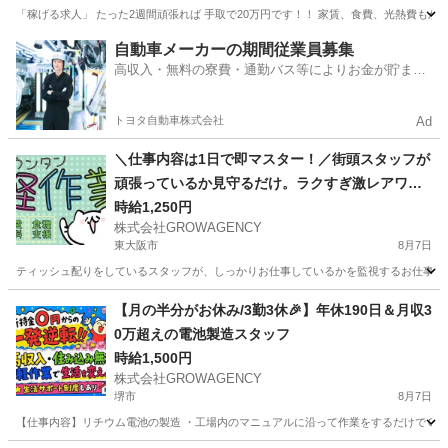
「稼げる求人」 たった2週間頑張れば 手取で20万円です！！ 家賃、食費、光熱費もかか
大阪
大阪市
その他
客室
自動車メーカーの期間従業員募集
高収入・無料の寮費・通勤バス等によりお金が貯まり
やすい環境
トヨタ自動車株式会社
Ad
＼仕事内容は1日で即マスター！／街頭スタッフが
頑張っているか見守るだけ。ラクすぎ激レアワー
ク✨
時給1,250円
株式会社GROWAGENCY
東大阪市
8月7日
ティッシュ配りをしているスタッフが、しっかりお仕事しているかを監視するお仕事！ カンタ
大阪
東大阪市
その他
スタッフ
【月の半分がお休み/3勤3休🎉】年休190日＆月収3
0万超えの電池製造スタッフ
時給1,500円
株式会社GROWAGENCY
堺市
8月7日
【仕事内容】リチウム電池の製造 ・工場内のマニュアルに沿って作業をするだけでＯＫ！ 〜