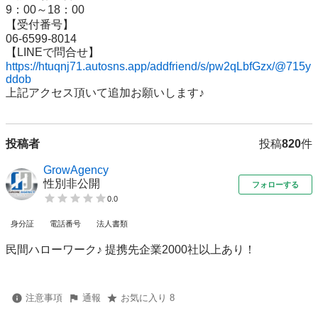
9：00～18：00

【受付番号】

06-6599-8014

https://htuqnj71.autosns.app/addfriend/s/pw2qLbfGzx/@715y
ddob
上記アクセス頂いて追加お願いします♪
投稿者
投稿
820
件
GrowAgency
性別非公開
フォローする
0.0
身分証
電話番号
法人書類
民間ハローワーク♪ 提携先企業2000社以上あり！
注意事項
通報
お気に入り 8