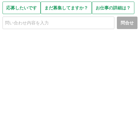
応募したいです
まだ募集してますか？
お仕事の詳細は？
問合せ
初めての方へ
利用規約
プライバシーポリシー
プライバシー・ステートメント
健全化に資する運用方針
お問い合わせ
運営会社
サイトマップ
ご利用ガイド
フリーワードで探す
PC版で表示
都道府県選択
特定商取引法の表示
利用者情報の外部送信について
© 2011-
2026
Jmty, Inc.