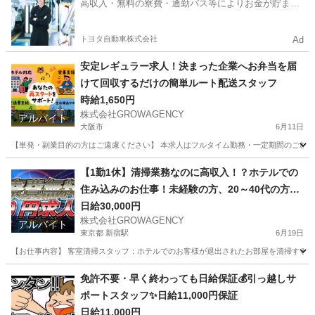
高収入・無料の寮費・通勤バス等によりお金が貯まり
やすい環境
トヨタ自動車株式会社
Ad
安定レギュラー求人！決まった企業へお弁当を届
けて回収するだけの簡単ルート配送スタッフ
時給1,650円
株式会社GROWAGENCY
アルバイト
大阪市
6月11日
【単発・副業目的の方はご遠慮ください】 本求人はフルタイム勤務・一定期間のご就業を
大阪
大阪市
工場
スタッフ
【1勤1休】清掃業務なのに高収入！？ホテルでの
住み込みのお仕事！未経験の方、20～40代の方活
躍中！
日給30,000円
株式会社GROWAGENCY
アルバイト
東京都 新宿駅
6月19日
【お仕事内容】 客室清掃スタッフ：ホテルでのお客様が退出されたお部屋を清掃するお仕事
東京
新宿区
新宿駅
工場
住み込み
免許不要・早く終わっても日給保証💰引っ越しサ
ポートスタッフ✨日給11,000円保証
日給11,000円