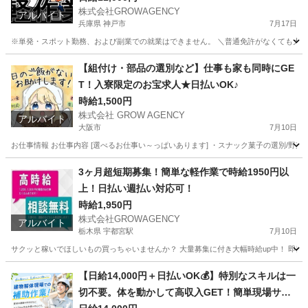
株式会社GROWAGENCY
アルバイト
兵庫県 神戸市
7月17日
※単発・スポット勤務、および副業での就業はできません。 ＼普通免許がなくても大歓
兵庫
神戸市
引越し
スタッフ
【組付け・部品の選別など】仕事も家も同時にGE
T！入寮限定のお宝求人★日払いOK♪
時給1,500円
株式会社 GROW AGENCY
アルバイト
大阪市
7月10日
お仕事情報 お仕事内容 [選べるお仕事い～っぱいあります] ・スナック菓子の選別/野菜
大阪
大阪市
軽作業
大阪
大阪市
軽作業
時給
3ヶ月超短期募集！簡単な軽作業で時給1950円以
上！日払い週払い対応可！
時給1,950円
株式会社GROWAGENCY
アルバイト
栃木県 宇都宮駅
7月10日
サクッと稼いでほしいもの買っちゃいませんか？ 大量募集に付き大幅時給up中！ 即日面
栃木
宇都宮市
宇都宮駅
その他
時給
【日給14,000円＋日払いOK💰】特別なスキルは一
切不要。体を動かして高収入GET！簡単現場サポ