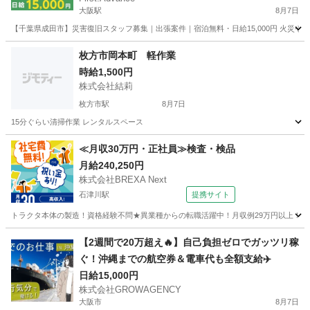
大阪駅
8月7日
【千葉県成田市】災害復旧スタッフ募集｜出張案件｜宿泊無料・日給15,000円 火災や
大阪
大阪市
大阪駅
清掃
枚方市岡本町 軽作業
時給1,500円
株式会社結莉
枚方市駅
8月7日
15分ぐらい清掃作業 レンタルスペース
大阪
枚方市
枚方市駅
清掃
≪月収30万円・正社員≫検査・検品
月給240,250円
株式会社BREXA Next
石津川駅
提携サイト
トラクタ本体の製造！資格経験不問★異業種からの転職活躍中！月収例29万円以上！生活
大阪
堺市
石津川駅
その他
【2週間で20万超え🔥】自己負担ゼロでガッツリ稼
ぐ！沖縄までの航空券＆電車代も全額支給✈️
日給15,000円
株式会社GROWAGENCY
大阪市
8月7日