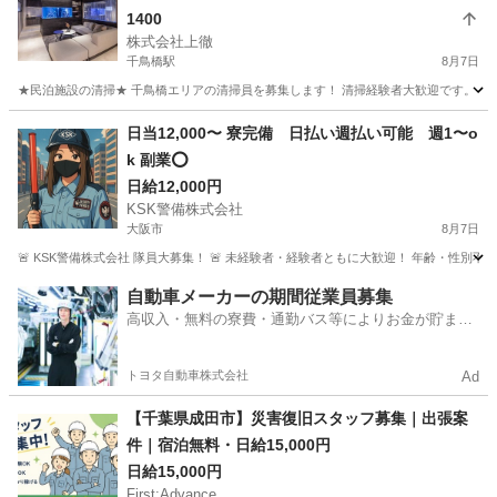
1400
株式会社上徹
千鳥橋駅
8月7日
★民泊施設の清掃★ 千鳥橋エリアの清掃員を募集します！ 清掃経験者大歓迎です。 未経験
大阪
大阪市
千鳥橋駅
清掃
時給
日当12,000〜 寮完備 日払い週払い可能 週1〜o
k 副業⭕️
日給12,000円
KSK警備株式会社
大阪市
8月7日
🚨 KSK警備株式会社 隊員大募集！ 🚨 未経験者・経験者ともに大歓迎！ 年齢・性別
大阪
大阪市
警備員
業務
自動車メーカーの期間従業員募集
高収入・無料の寮費・通勤バス等によりお金が貯まり
やすい環境
トヨタ自動車株式会社
Ad
【千葉県成田市】災害復旧スタッフ募集｜出張案
件｜宿泊無料・日給15,000円
日給15,000円
First:Advance