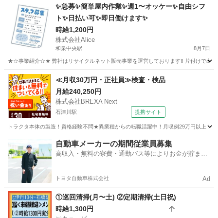
大阪
堺市
工場
時給
✨急募✨簡単屋内作業✨週1〜オッケー✨自由シフ
ト✨日払い可✨即日働けます✨
時給1,200円
株式会社Alice
和泉中央駅
8月7日
★☆事業紹介☆★ 弊社はリサイクルネット販売事業を運営しております‼️ 片付けで出
大阪
和泉市
和泉中央駅
仕分け
ネット
≪月収30万円・正社員≫検査・検品
月給240,250円
株式会社BREXA Next
石津川駅
提携サイト
トラクタ本体の製造！資格経験不問★異業種からの転職活躍中！月収例29万円以上！生活
大阪
堺市
石津川駅
その他
自動車メーカーの期間従業員募集
高収入・無料の寮費・通勤バス等によりお金が貯まり
やすい環境
トヨタ自動車株式会社
Ad
①巡回清掃(月〜土) ②定期清掃(土日祝)
時給1,300円