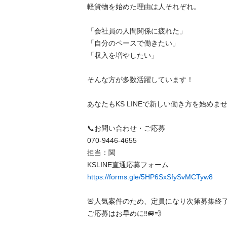
軽貨物を始めた理由は人それぞれ。

「会社員の人間関係に疲れた」

「自分のペースで働きたい」

「収入を増やしたい」

そんな方が多数活躍しています！

あなたもKS LINEで新しい働き方を始めませ
📞お問い合わせ・ご応募

070-9446-4655

担当：関

https://forms.gle/5HP6SxSfySvMCTyw8
🚨人気案件のため、定員になり次第募集終了
ご応募はお早めに‼️🚐💨