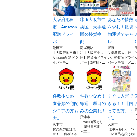
大阪府池田
①-5大阪市中
あなたの情熱
市！Amazon
央区｜大手通
を求む！軽貨
配送ドライ
販の軽貨物
物運送でチャ
バ...
配...
レ...
池田市
淀屋橋駅
堺市
【大阪府池田市】
①【大阪市中央
＼業務拡大に伴
Amazon配送ドラ
区】軽貨物ドライ
い、軽貨物ドライ
イバー募...
バー｜2便制・...
バー大募集！／...
件数少なめ！
件数少なめ！
すぐに入寮で
食品類の宅配
毎週土曜日の
きる！！【困
シニアの方も
みの企業配！
ってる方、ま
摂津市
大...
ず...
～web面談あり～
茨木市
大東市
～履歴書不用～
食品類の配送で
[仕事内容] スーパ
～車...
す！ ・積み込み
ーの商品を扱う物