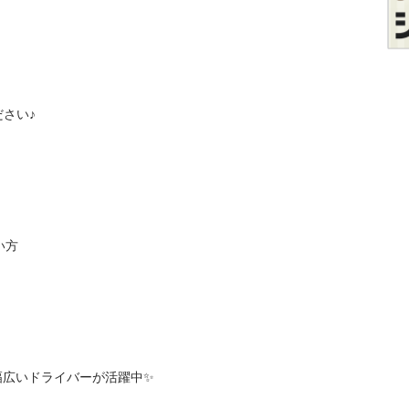
い♪

方

の幅広いドライバーが活躍中✨
