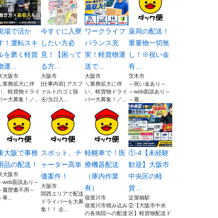
現場で活か
今すぐに入寮
ワークライフ
薬局の配送！
す！運転スキ
したい方必
バランス充
重量物一切無
ルを磨く軽貨
見！【困って
実！軽貨物運
し！※祝い金
物運...
る方...
送で...
有...
東大阪市
大阪市
大阪市
茨木市
＼業務拡大に伴
[仕事内容] アスフ
＼業務拡大に伴
～祝い金あり～
い、軽貨物ドライ
ァルトのゴミ除
い、軽貨物ドライ
～web面談あり～
バー大募集！／...
去/当日入...
バー大募集！／...
～履...
東大阪で事務
スポット、チ
軽幌車で！医
①-4【未経験
用品の配送！
ャーター高単
療機器配送
歓迎】大阪市
東大阪市
価案件！
（庫内作業
中央区の軽
～web面談あり～
大阪市
有）
貨...
～履歴書不用～
関西エリアで配送
～車...
寝屋川市
淀屋橋駅
ドライバーを大募
寝屋川市積み込み
②【大阪市中央
集！！ 企...
の各病院への配達
区】軽貨物配送ド