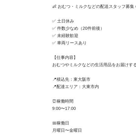
👶 おむつ・ミルクなどの配送スタッフ募集 
✅ 土日休み

✅ 件数少なめ（20件前後）

✅ 未経験歓迎

✅ 車両リースあり

【仕事内容】

おむつやミルクなどの生活用品をお届けする
📍積込先：東大阪市

📍配達エリア：大東市内

⏰稼働時間

9:00〜17:00

📅稼働日

月曜日〜金曜日
