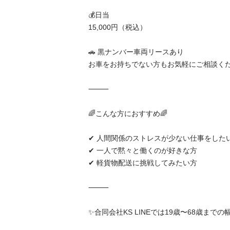
💰日当

15,000円（税込）

🚗 黒ナンバー車両リースあり

お車をお持ちでない方もお気軽にご相談くださ
⸻

🌈こんな方におすすめ🌈

✔ 人間関係のストレスが少ない仕事をしたい
✔ 一人で黙々と働くのが好きな方

✔ 軽貨物配送に挑戦してみたい方

⸻

✨合同会社KS LINEでは19歳〜68歳まで