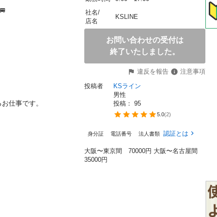


社名/
KSLINE
店名
お問い合わせの受付は
終了いたしました。
違反を報告
注意事項
投稿者
KSライン
男性
お仕事です。

投稿： 
95
5.0
(
2
)
認証とは
身分証
電話番号
法人書類
大阪〜東京間 70000円 大阪〜名古屋間
35000円