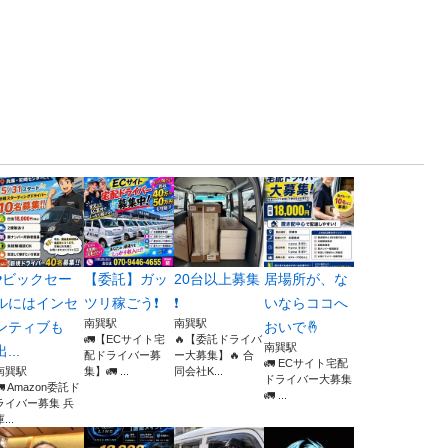
♥️ビックセー
【委託】ガッ
20台以上募集
居場所が、な
ルにはインセ
ツリ稼ごう❗️
❗️
いならココへ
南巽駅
南巽駅
ンティブも
おいで🤞
🚛【ECサイト宅
🔥【委託ドライバ
南巽駅
出...
配ドライバー募
ー大募集】🔥 合
🚛 ECサイト宅配
南巽駅
集】🚛 ...
同会社K...
ドライバー大募集
🚛 Amazon委託ド
🚛 ...
ライバー募集 兵
...