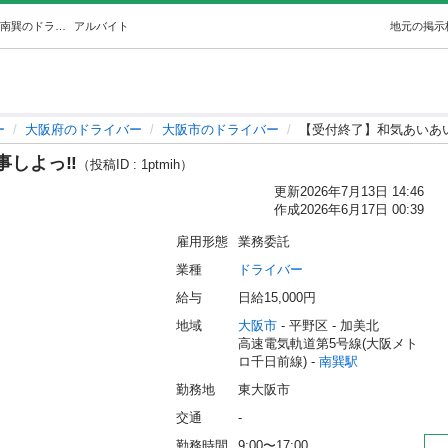
【受付終了】和気あいあいとお仕事しよっ‼️ (KSライン) 南巽のドライバーの無料求人広告・アルバイト・バイト募集情報｜ジモティー
アルバイト
地元の掲示
ー
大阪府のドライバー
大阪市のドライバー
【受付終了】和気あいあい
しよっ‼️
（投稿ID : 1ptmih）
更新
2026年7月13日 14:46
作成
2026年6月17日 00:39
雇用形態
業務委託
業種
ドライバー
給与
日給15,000円
地域
大阪市
 - 平野区
 - 加美北
高速電気軌道第5号線(大阪メト
ロ千日前線) - 
南巽駅
勤務地
東大阪市
交通
-
勤務時間
9:00〜17:00