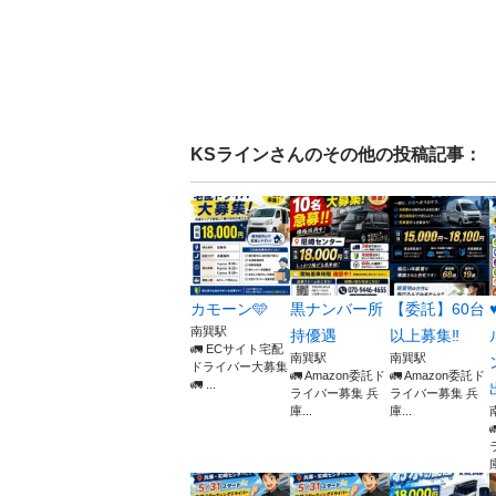
KSライン
さんのその他の投稿記事：
カモーン🩵
黒ナンバー所
【委託】60台
南巽駅
持優遇
以上募集‼️
🚛 ECサイト宅配
南巽駅
南巽駅
ドライバー大募集
🚛 Amazon委託ド
🚛 Amazon委託ド
🚛 ...
ライバー募集 兵
ライバー募集 兵
庫...
庫...
庫