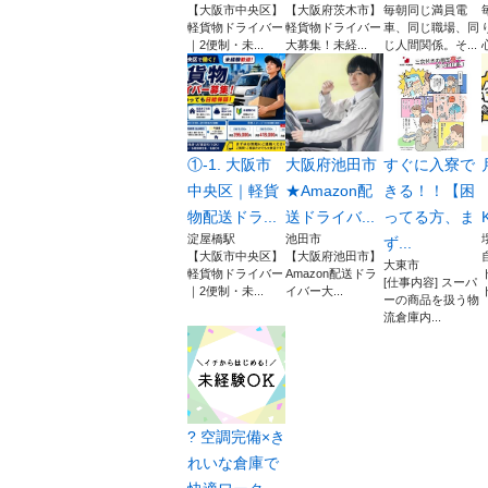
【大阪市中央区】
【大阪府茨木市】
毎朝同じ満員電
軽貨物ドライバー
軽貨物ドライバー
車、同じ職場、同
｜2便制・未...
大募集！未経...
じ人間関係。そ...
①-1. 大阪市
大阪府池田市
すぐに入寮で
中央区｜軽貨
★Amazon配
きる！！【困
物配送ドラ...
送ドライバ...
ってる方、ま
淀屋橋駅
池田市
ず...
【大阪市中央区】
【大阪府池田市】
大東市
軽貨物ドライバー
Amazon配送ドラ
[仕事内容] スーパ
｜2便制・未...
イバー大...
ーの商品を扱う物
流倉庫内...
? 空調完備×き
れいな倉庫で