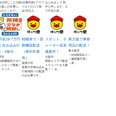
毎日同じことの繰
[仕事内容] アスフ
はじめまして 田
り返しの仕事に、
ァルトのゴミ除
中と申します。人
心のどこかで...
去/当日入...
で不足の為 ...
月収28.7万円
軽幌車で！医
スポット、チ
東大阪で事務
｜住み込みO
療機器配送
ャーター高単
用品の配送！
東大阪市
K・3食付...
（庫内作業
価案件！
～web面談あり～
堺市
大阪市
有）
～履歴書不用～
自販機補充サポー
関西エリアで配送
寝屋川市
～車...
トスタッフ募集！
ドライバーを大募
寝屋川市積み込み
トラック...
集！！ 企...
の各病院への配達
のお仕事です...