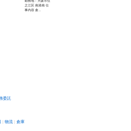
勤務地：大阪市住
之江区 南港南 仕
事内容 倉...
務委託
報
物流
倉庫