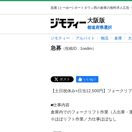
大阪
版
都道府県選択
ジモティー
アルバイト
物流
倉庫
大
急募
（投稿ID : 1oedim）
ポスト
いいね！
【土日祝休み×日当12,500円】フォークリ
■仕事内容

倉庫内でのフォークリフト作業（入出庫・運
※ほぼリフト作業／力仕事ほぼなし
