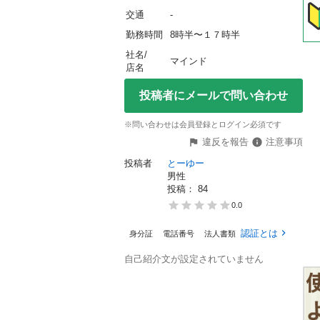
交通
-
勤務時間
8時半〜１７時半
社名/
マインド
店名
投稿者にメールで問い合わせ
※問い合わせは会員登録とログイン必須です
違反を報告
注意事項
投稿者
とーゆー
男性
投稿： 
84
0.0
認証とは
身分証
電話番号
法人書類
自己紹介文が設定されていません