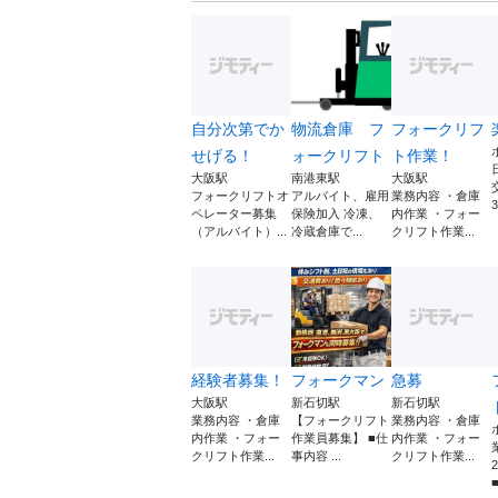
自分次第でか
物流倉庫 フ
フォークリフ
せげる！
ォークリフト
ト作業！
大阪駅
南港東駅
大阪駅
フォークリフトオ
アルバイト、雇用
業務内容 ・倉庫
3
ペレーター募集
保険加入 冷凍、
内作業 ・フォー
（アルバイト）...
冷蔵倉庫で...
クリフト作業...
経験者募集！
フォークマン
急募
大阪駅
新石切駅
新石切駅
業務内容 ・倉庫
【フォークリフト
業務内容 ・倉庫
内作業 ・フォー
作業員募集】 ■仕
内作業 ・フォー
クリフト作業...
事内容 ...
クリフト作業...
■