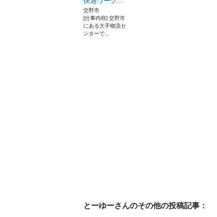
快適ワーク...
交野市
[仕事内容] 交野市
にある大手物流セ
ンターで...
とーゆー
さんのその他の投稿記事：