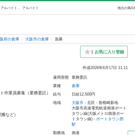
急募 (とーゆー) ポートタウン西の倉庫の無料求人広告・アルバイト・バイト募集情報｜ジモティー
アルバイト
地元の掲示
阪府の倉庫
大阪市の倉庫
急募
1
お気に入り登録
作成
2026年6月17日 11:11
雇用形態
業務委託
業種
倉庫
フト作業員募集（業務委託）

給与
日給12,500円
地域
大阪市
 - 北区
 - 曾根崎新地
大阪市高速電気軌道南港ポート
タウン線(大阪メトロ南港ポー
搬など）

トタウン線) - 
ポートタウン西
駅
勤務地
南港