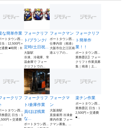
楽な簡単作業
フォークリフ
フォークマン
フォークリフ
ポートタウン西...
ポートタウン西...
ト/ブランク/
ト簡単作
日当：12,500円＋
仕事内容（南港）
定時/土日祝...
業！！
交通費 ■時間：8:
大阪市住之江区南
...
大阪駅
港エリアの...
ポートタウン西...
冷凍、冷蔵庫、常
業務委託】フォー
温倉庫で フォー
クリフト作業員募
クリフトでの...
集｜南港｜土...
フォークリフ
フォークリフ
フォークマ
楽チン作業
ポートタウン西...
ト
ト/倉庫作業
ン
業務委託 日当：1
ポートタウン西...
大阪港駅
員/ほぼ残業
2,500円＋交通費
業務委託 日当：1
直接雇用 冷凍倉
■...
な...
2,500円＋交通費
庫内作業 フォー
...
ポートタウン西...
クマン募集。...