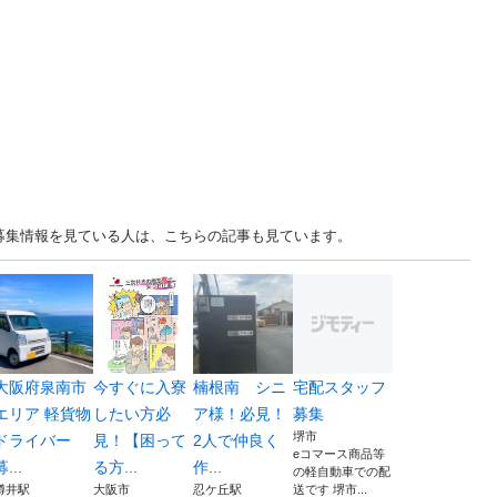
人募集情報を見ている人は、こちらの記事も見ています。
大阪府泉南市
今すぐに入寮
楠根南 シニ
宅配スタッフ
エリア 軽貨物
したい方必
ア様！必見！
募集
堺市
ドライバー
見！【困って
2人で仲良く
eコマース商品等
募...
る方...
作...
の軽自動車での配
樽井駅
大阪市
忍ケ丘駅
送です 堺市...