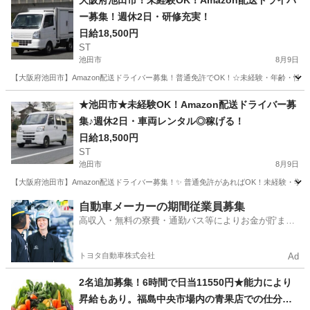
大阪府池田市！未経験OK！Amazon配送ドライバ
ー募集！週休2日・研修充実！
日給18,500円
ST
池田市
8月9日
【大阪府池田市】Amazon配送ドライバー募集！普通免許でOK！☆未経験・年齢・性
大阪
池田市
ドライバー
Amazon
★池田市★未経験OK！Amazon配送ドライバー募
集♪週休2日・車両レンタル◎稼げる！
日給18,500円
ST
池田市
8月9日
【大阪府池田市】Amazon配送ドライバー募集！✨ 普通免許があればOK！未経験・
大阪
池田市
ドライバー
Amazon
自動車メーカーの期間従業員募集
高収入・無料の寮費・通勤バス等によりお金が貯まり
やすい環境
トヨタ自動車株式会社
Ad
2名追加募集！6時間で日当11550円★能力により
昇給もあり。福島中央市場内の青果店での仕分