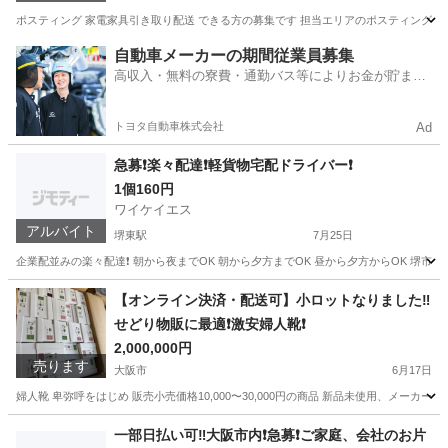
ポスティング 家電家具引き取り配送 できる方の募集です 担当エリアのポスティングを行
大阪
大阪市
配送
せどり
自動車メーカーの期間従業員募集
高収入・無料の寮費・通勤バス等によりお金が貯まり
やすい環境
トヨタ自動車株式会社
Ad
急募❗️楽々配達❗️軽貨物宅配ドライバー❗️
1個160円
ワイケイエス
アルバイト
堺東駅
7月25日
企業配並みの楽々配達❗️ 朝から夜までOK 朝から夕方までOK 昼から夕方からOK 堺市内
大阪
堺市
堺東駅
ドライバー
置き配
【オンライン決済・配送可】小ロットなりました‼️
せどり物販に最適❗️激安婦人靴❗️
2,000,000円
売ります
大阪市
6月17日
婦人靴 卑弥呼をはじめ 販売小売価格10,000〜30,000円の商品 新品未使用、メーカー
大阪
大阪市
靴
せどり
一部日払い可‼️大阪市内❗️急募❗️ご家庭、会社のお片