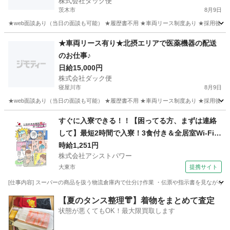
株式会社ダック便
茨木市
8月9日
★web面談あり（当日の面談も可能） ★履歴書不用 ★車両リース制度あり ★採用後、即稼
大阪
茨木市
物流
荷物
★車両リース有り★北摂エリアで医薬機器の配送
のお仕事♪
日給15,000円
株式会社ダック便
寝屋川市
8月9日
★web面談あり（当日の面談も可能） ★履歴書不用 ★車両リース制度あり ★採用後、
大阪
寝屋川市
物流
積み込み
すぐに入寮できる！！【困ってる方、まずは連絡
して】最短2時間で入寮！3食付き＆全居室Wi-Fi有
り！調味料のピッキング作業【お迎え＆即入寮o
時給1,251円
株式会社アシストパワー
k!!】
大東市
提携サイト
[仕事内容] スーパーの商品を扱う物流倉庫内で仕分け作業 ・伝票や指示書を見ながらピ
大阪
大東市
その他
【夏のタンス整理👘】着物をまとめて査定
状態が悪くてもOK！最大限買取します