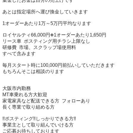
集金したお金は自分の売上げです

あとは指定場所へ運び換金していきます

1オーダーあたり1万～5万円平均なります

ロイヤルティ66,000円➕1オーダーあたり1,650円

リース車 ポスティング用チラシ上限なし

研修費 市場、スクラップ場使用料

すべて含みます

毎月スタート時に100,000円前払いしていただきます

もちろんそこは相談のります

大阪市内勤務

MT車乗れる方大歓迎

家電家具など配送できる方 フォローあり

長く専業で取り組める方

‼️ポスティング‼️しっかりできる方‼️

事業主として取り組んでいける方

ご応募お待ちしております
