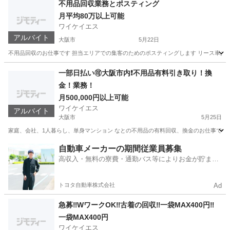
不用品回収業務とポスティング
月平均80万以上可能
ワイケイエス
アルバイト
大阪市
5月22日
不用品回収のお仕事です 担当エリアでの集客のためのポスティングします リース車あり 免
大阪
大阪市
引越し
80万
一部日払い🉑大阪市内❗️不用品有料引き取り！換
金！業務！
月500,000円以上可能
ワイケイエス
アルバイト
大阪市
5月25日
家庭、会社、1人暮らし、単身マンション なとの不用品の有料回収、換金のお仕事です ご依頼
大阪
大阪市
引越し
有料
自動車メーカーの期間従業員募集
高収入・無料の寮費・通勤バス等によりお金が貯まり
やすい環境
トヨタ自動車株式会社
Ad
急募‼️WワークOK‼️古着の回収‼️一袋MAX400円‼️
一袋MAX400円
ワイケイエス