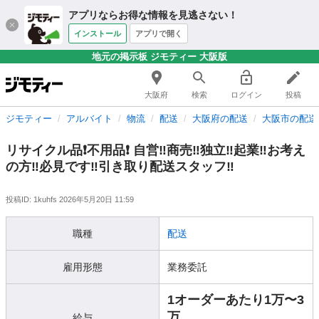
アプリならお得な情報を見逃さない！
インストール
アプリで開く
地元の掲示板 ジモティー 大阪版
大阪府
検索
ログイン
投稿
ジモティー
アルバイト
物流
配送
大阪府の配送
大阪市の配送
リサイクル品❗️不用品❗️ 自営‼️商売‼️独立‼️起業‼️お考え
の方‼️必見です‼️引き取り配送スタッフ‼️
投稿ID: 1kuhfs
2026年5月20日 11:59
職種
配送
雇用形態
業務委託
1オーダーあたり1万〜3
万
給与