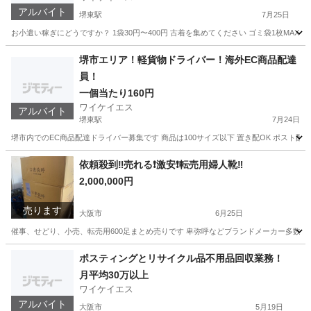
アルバイト
堺東駅
7月25日
お小遣い稼ぎにどうですか？ 1袋30円〜400円 古着を集めてください ゴミ袋1枚MAX4
大阪
堺市
堺東駅
ポスティング
古着
堺市エリア！軽貨物ドライバー！海外EC商品配達
員！
一個当たり160円
ワイケイエス
アルバイト
堺東駅
7月24日
堺市内でのEC商品配達ドライバー募集です 商品は100サイズ以下 置き配OK ポスト配
大阪
堺市
堺東駅
配送
置き配
依頼殺到‼️売れる❗️激安❗️転売用婦人靴‼️
2,000,000円
売ります
大阪市
6月25日
催事、せどり、小売、転売用600足まとめ売りです 卑弥呼などブランドメーカー多数 商品小
大阪
大阪市
靴
婦人
ポスティングとリサイクル品不用品回収業務！
月平均30万以上
ワイケイエス
アルバイト
大阪市
5月19日