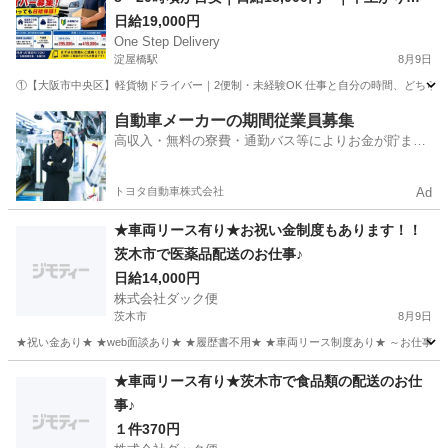
も日給支給
日給19,000円
One Step Delivery
淀屋橋駅
8月9日
①【大阪市中央区】軽貨物ドライバー｜2便制・未経験OK 仕事と自分の時間、どちらも
大阪
大阪市
淀屋橋駅
ドライバー
通販
自動車メーカーの期間従業員募集
高収入・無料の寮費・通勤バス等によりお金が貯まり
やすい環境
トヨタ自動車株式会社
Ad
★車両リース有り★お祝い金制度もあります！！
茨木市で医薬品配送のお仕事♪
日給14,000円
株式会社ダック便
茨木市
8月9日
★祝い金あり★ ★web面談あり★ ★履歴書不用★ ★車両リース制度あり★ ～お仕事
大阪
茨木市
物流
業務
★車両リース有り★茨木市で食品類の配送のお仕
事♪
１件370円