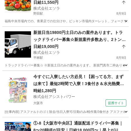
け、ピッキング、ターレット、フォークリフトに
日給11,550円
株式会社エソラ
よる運搬など。業務委託。掛け持ちok
野田駅
8月9日
福島中央市場内での、青果店での仕分けや、ピッキン市場内ターレット、フォークリフトで
大阪
大阪市
野田駅
配送
新規日当19800円土日のみの案件あります。トラ
ックドライバー募集☆新規案件多数あり、2トン〜
4トン、大型など。トラック代行運転。日当19,000
日給19,000円
株式会社エソラ
円など。 勤務地多数。門真市、大阪市、堺、東大
平林駅
8月9日
阪近郊など。2〜４トントラックでの企業配、給食
トラックドライバー募集☆ ※新規土日のみの案件あります。 新規門真市二枠あり★ 大阪
配送、廃油配送、建材の配送、水回り製品備品配
送など。
大阪
大阪市
平林駅
ドライバー
大型
今すぐに入寮したい方必見！【困ってる方、まず
は来て】最短2時間で入寮！3食付き＆水光熱費無
料！50代活躍中の超カンタン作業！
時給1,280円
株式会社アシストパワー
大阪市
提携サイト
[仕事内容] アスファルトのゴミ除去/当日入寮可/日勤のみ/軽作業/3食付き アスファ
大阪
大阪市
その他
①-8【大阪市中央区】通販配送ドライバー募集｜
8〜20時頃が目安｜日給18,000円〜｜早上がりで