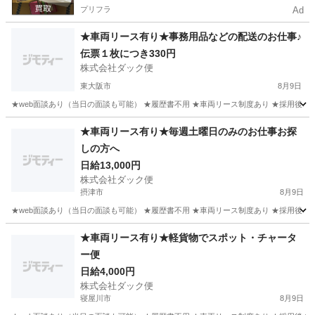
プリフラ
Ad
★車両リース有り★事務用品などの配送のお仕事♪
伝票１枚につき330円
株式会社ダック便
東大阪市
8月9日
★web面談あり（当日の面談も可能） ★履歴書不用 ★車両リース制度あり ★採用後、
大阪
東大阪市
物流
貨物
★車両リース有り★毎週土曜日のみのお仕事お探
しの方へ
日給13,000円
株式会社ダック便
摂津市
8月9日
★web面談あり（当日の面談も可能） ★履歴書不用 ★車両リース制度あり ★採用後、即
大阪
摂津市
物流
企業間
★車両リース有り★軽貨物でスポット・チャータ
ー便
日給4,000円
株式会社ダック便
寝屋川市
8月9日