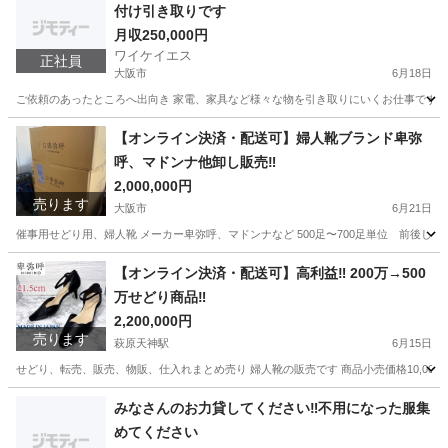
付け引き取りです
月収250,000円
ワイケイエス
正社員
大阪市
6月18日
ご依頼のあったところへ出向き 家電、家具など様々な物を引き取りにいくお仕事です 全
大阪
大阪市
清掃
彼氏
【オンライン決済・配送可】婦人靴ブランド卑弥
呼、マドンナ他卸し販売‼️
2,000,000円
売ります
大阪市
6月21日
催事用せどり用、婦人靴 メーカー卑弥呼、マドンナなど 500足〜700足単位 前後しますが1
大阪
大阪市
靴
卑弥呼
【オンライン決済・配送可】高利益‼️ 200万→500
万せどり商品‼️
2,200,000円
売ります
萩原天神駅
6月15日
せどり、転売、販売、物販、仕入れまとめ売り 婦人靴の販売です 商品小売価格10,000円
大阪
堺市
萩原天神駅
靴
せどり
みなさんのお力貸してください‼️不用になった服集
めてください