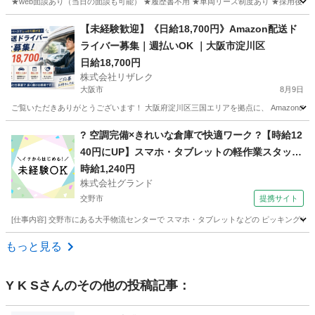
★web面談あり（当日の面談も可能） ★履歴書不用 ★車両リース制度あり ★採用後、
大阪
寝屋川市
物流
スポット
【未経験歓迎】《日給18,700円》Amazon配送ド
ライバー募集｜週払いOK ｜大阪市淀川区
日給18,700円
株式会社リザレク
大阪市
8月9日
ご覧いただきありがとうございます！ 大阪府淀川区三国エリアを拠点に、 Amazonの荷
大阪
大阪市
物流
Amazon
? 空調完備×きれいな倉庫で快適ワーク ?【時給12
40円にUP】スマホ・タブレットの軽作業スタッフ
大募集！
時給1,240円
株式会社グランド
交野市
提携サイト
[仕事内容] 交野市にある大手物流センターで スマホ・タブレットなどの ピッキングや梱包
大阪
交野市
その他
もっと見る
Y K S
さんのその他の投稿記事：