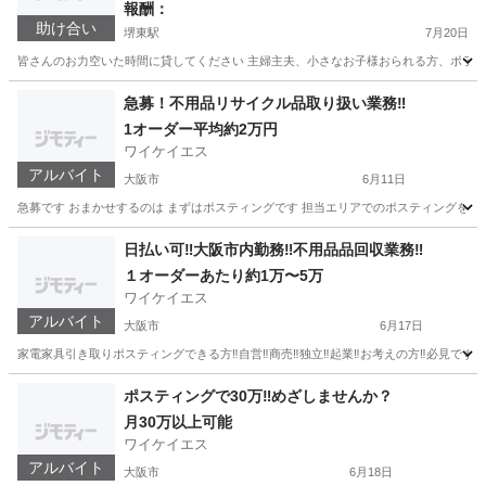
報酬：
助け合い
堺東駅
7月20日
皆さんのお力空いた時間に貸してください 主婦主夫、小さなお子様おられる方、ボランテ
大阪
堺市
堺東駅
手伝って/助けて
古着
急募！不用品リサイクル品取り扱い業務‼️
1オーダー平均約2万円
ワイケイエス
アルバイト
大阪市
6月11日
急募です おまかせするのは まずはポスティングです 担当エリアでのポスティングを行い
大阪
大阪市
ポスティング
有料
日払い可‼️大阪市内勤務‼️不用品品回収業務‼️
１オーダーあたり約1万〜5万
ワイケイエス
アルバイト
大阪市
6月17日
家電家具引き取りポスティングできる方‼️自営‼️商売‼️独立‼️起業‼️お考えの方‼️必見
大阪
大阪市
その他
考え
ポスティングで30万‼️めざしませんか？
月30万以上可能
ワイケイエス
アルバイト
大阪市
6月18日