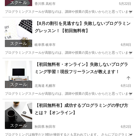
スクール
香川県 高松市
5月22日
プログラミングスクールが高額なのは、講師や授業の質が良いからだと思っていませんか？
香川
高松市
プログラミング
興味
【8月の割引を見逃すな】失敗しないプログラミン
グレッスン！【初回無料有】
スクール
岐阜県 岐阜市
6月8日
プログラミングスクールが高額なのは、講師や授業の質が良いからだと思っていませんか？
岐阜
岐阜市
プログラミング
近所
【初回無料有・オンライン】失敗しないプログラ
ミング学習！現役フリーランスが教えます！
スクール
北海道 札幌市
6月1日
プログラミングスクールが高額なのは、講師や授業の質が良いからだと思っていませんか？
北海道
札幌市
プログラミング
ハープ
【初回無料有】成功するプログラミングの学び方
とは？【オンライン】
スクール
秋田県 秋田市
6月2日
プログラミングは独学だと9割が挫折するとも言われています。 さらにプログラミング