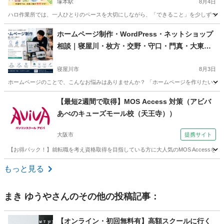
塚本駅
8月4日
ハロ作業所では、一人ひとりのペースを大切にしながら、「できること」を少しずつ増やし
大阪
大阪市
塚本駅
エクセル
就労継続支援
ホームページ制作・WordPress・ネットショップ
相談｜寝屋川・枚方・交野・守口・門真・大東・
大阪市内も
寝屋川市
8月3日
ホームページのことで、こんなお悩みはありませんか？ 「ホームページを作りたい」、
大阪
寝屋川市
Webデザイナー
ネットショップ
【最短2週間で取得】MOS Access 対策（アビバ
あべのキューズモール校（天王寺））
大阪市
提携サイト
【お得パック！】就転職を考え資格取得を目指している方に大人気のMOS Access
大阪
大阪市
アクセス
もっと見る
まき ゆうや
さんのその他の投稿記事：
【オンライン・初回無料有】高額スクールに行く