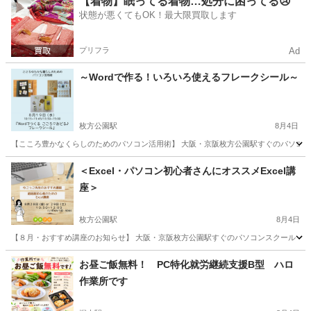
【着物】眠ってる着物…処分に困ってる😢
状態が悪くてもOK！最大限買取します
プリフラ
Ad
～Wordで作る！いろいろ使えるフレークシール～
枚方公園駅
8月4日
【こころ豊かなくらしのためのパソコン活用術】 大阪・京阪枚方公園駅すぐのパソコン
大阪
枚方市
枚方公園駅
ワード
初心者
＜Excel・パソコン初心者さんにオススメExcel講
座＞
枚方公園駅
8月4日
【８月・おすすめ講座のお知らせ】 大阪・京阪枚方公園駅すぐのパソコンスクール 事務プ
大阪
枚方市
枚方公園駅
エクセル
講座
お昼ご飯無料！ PC特化就労継続支援B型 ハロ
作業所です