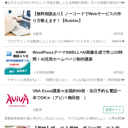
◆お子さんが小5と中2という 学習が難しくなる時期の皆様✨ 日々の宿題や部活のサポート
大阪
東大阪市
ＪＲ河内永和駅
ホームページ作成
Canva
【無料相談あり】ノーコードでWebサービスの作
り方教えます！【Bubble】
大阪市
8月5日
「プログラミングは勉強したことないけどWebサービスを作ってみたい」 「Webサービ
大阪
大阪市
その他
ノーコード
WordPressテーマSWELL×AI画像生成で学ぶ10時
間！AI活用ホームページ制作講座
ＪＲ河内永和駅
8月5日
「デザインに自信がない」 「時間が足りない」 そんな悩みをAIで解決！ SNS投稿のネタ探
大阪
東大阪市
ＪＲ河内永和駅
ホームページ作成
リモート
VBA Excel講座≪全国約90校・当日予約も電話一
本でOK≫（アビバ 梅田校 ）
大阪市
提携サイト
業務効率改善の為に学びたい方はもちろん、マクロは何だか便利らしい。と噂を聞いて気に
大阪
大阪市
エクセル