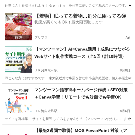
仕事にＡＩを取り入れよう！ Ｇｅｍｉｎｉを仕事に使いこなす為のスクールです。 学ん
大阪
大阪市
パソコン
個人
【着物】眠ってる着物…処分に困ってる😢
状態が悪くてもOK！最大限買取します
プリフラ
Ad
【マンツーマン】AI×Canva活用！成果につながる
Webサイト制作実践コース（全5回 / 計10時間）
ＪＲ河内永和駅
8月8日
🔳こんな方におすすめです ・東大阪近郊で事業を営む中小企業経営者、個人事業主の方 👨‍
大阪
東大阪市
ＪＲ河内永和駅
Windows総合
マンツーマン
マンツーマン指導🚀ホームページ作成＋SEO対策
＋Canva学習！リモートでも対面でも学習OK
ＪＲ河内永和駅
8月6日
サイトを再構築、 サイトを新設 してみをませんか？ 【マンツーマンだからここまで出来る。】 【教室
大阪
東大阪市
ＪＲ河内永和駅
ホームページ作成
【最短2週間で取得】MOS PowerPoint 対策（ア