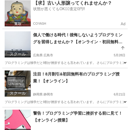
栃木
宇都宮市
プログラミング
興味
【求】古い人形譲ってくれませんか？
状態が悪くてもOK🙆‍♀️査定0円‼️
COYASH
Ad
個人で働ける時代！後悔しないようプログラミン
グを習得しませんか？【オンライン・初回無料
有】
スクール
広島県 広島市
5月28日
プログラミングは独学だと9割が挫折するとも言われています。 さらにプログラミング
広島
広島市
プログラミング
トランペット
注目！8月割引&初回無料有のプログラミング授
業！【オンライン】
スクール
静岡県 静岡市
6月21日
プログラミングは独学だと9割が挫折するとも言われています。 さらにプログラミング
静岡
静岡市
プログラミング
近所
警告！プログラミング学習に挫折する前に見て！
【オンライン授業】