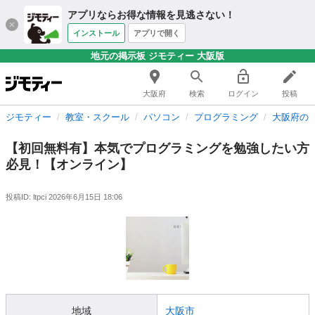
アプリならお得な情報を見逃さない！
インストール
アプリで開く
地元の掲示板 ジモティー 大阪版
大阪府
検索
ログイン
投稿
ジモティー
教室・スクール
パソコン
プログラミング
大阪府の
【初回無料有】本気でプログラミングを勉強したい方
必見！【オンライン】
投稿ID: ltpci
2026年6月15日 18:06
地域
大阪市