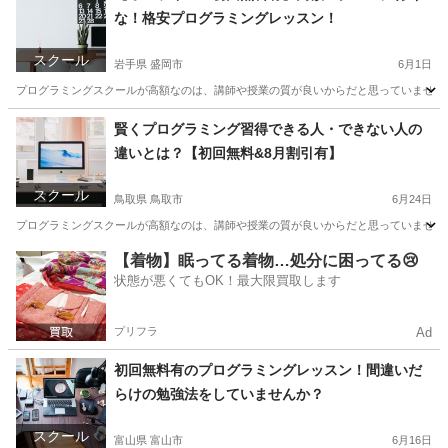
な！格安プログラミングレッスン！
スクール
岩手県 盛岡市
6月1日
プログラミングスクールが高額なのは、講師や授業の質が良いからだと思っていませんか？
岩手
盛岡市
プログラミング
興味
賢くプログラミング習得できる人・できない人の
違いとは？【初回無料&8月割引有】
スクール
鳥取県 鳥取市
6月24日
プログラミングスクールが高額なのは、講師や授業の質が良いからだと思っていませんか？
鳥取
鳥取市
プログラミング
近所
【着物】眠ってる着物…処分に困ってる😢
状態が悪くてもOK！最大限買取します
プリフラ
Ad
初回無料有のプログラミングレッスン！間違いだ
らけの勉強法をしていませんか？
スクール
富山県 富山市
6月16日