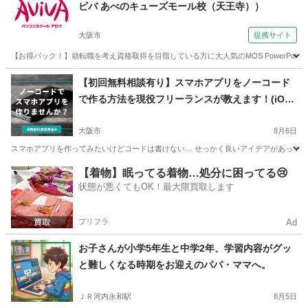
ビバ あべのキューズモール校（天王寺））
大阪市
提携サイト
【お得パック！】就転職を考え資格取得を目指している方に大人気のMOS PowerP
大阪
大阪市
パワーポイント
【初回無料相談有り】スマホアプリをノーコード
で作る方法を現役フリーランスが教えます！(iOS
アプリ・Androidアプリ)
大阪市
8月6日
スマホアプリを作ってみたいけどコードは書けない… せっかく良いアイデアがあっても
大阪
大阪市
その他
東京
世田谷区
その他
【着物】眠ってる着物…処分に困ってる😢
状態が悪くてもOK！最大限買取します
ノーコード
プリフラ
Ad
お子さんが小学5年生と中学2年、学習内容がグッ
と難しくなる時期をお迎えのパパ・ママへ。
ＪＲ河内永和駅
8月5日