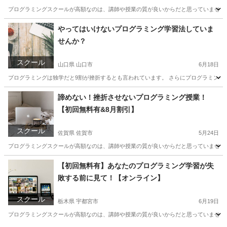
プログラミングスクールが高額なのは、講師や授業の質が良いからだと思っていませんか？
富山
富山市
プログラミング
近所
やってはいけないプログラミング学習法していま
せんか？
スクール
山口県 山口市
6月18日
プログラミングは独学だと9割が挫折するとも言われています。 さらにプログラミング
山口
山口市
プログラミング
テニスコート
諦めない！挫折させないプログラミング授業！
【初回無料有&8月割引】
スクール
佐賀県 佐賀市
5月24日
プログラミングスクールが高額なのは、講師や授業の質が良いからだと思っていませんか？
佐賀
佐賀市
プログラミング
トランペット
【初回無料有】あなたのプログラミング学習が失
敗する前に見て！【オンライン】
スクール
栃木県 宇都宮市
6月19日
プログラミングスクールが高額なのは、講師や授業の質が良いからだと思っていませんか？