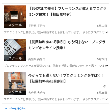
秋田
秋田市
プログラミング
近所
【8月末まで割引】フリーランスが教えるプログラ
ミング授業！【初回無料有】
スクール
長野県 長野市
6月12日
プログラミングは独学だと9割が挫折するとも言われています。 さらにプログラミング
長野
長野市
プログラミング
初心者
【初回無料有&8月割引】もう悩まない！プログラ
ミングオンライン授業！
スクール
高知県 高知市
5月24日
プログラミングスクールが高額なのは、講師や授業の質が良いからだと思っていませんか？
高知
高知市
プログラミング
近所
今からでも遅くない！プログラミングを学ぼう！
【初回無料有&8月割引】
スクール
大分県 大分市
5月28日
プログラミングは独学だと9割が挫折するとも言われています。 さらにプログラミング
大分
大分市
プログラミング
アコースティックギター
ページTOPへ