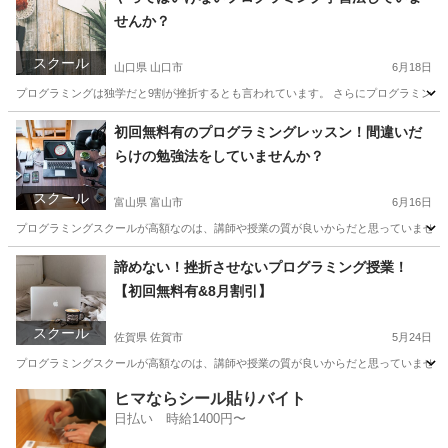
せんか？
スクール
山口県 山口市
6月18日
プログラミングは独学だと9割が挫折するとも言われています。 さらにプログラミング
山口
山口市
プログラミング
テニスコート
初回無料有のプログラミングレッスン！間違いだ
らけの勉強法をしていませんか？
スクール
富山県 富山市
6月16日
プログラミングスクールが高額なのは、講師や授業の質が良いからだと思っていませんか？
富山
富山市
プログラミング
近所
諦めない！挫折させないプログラミング授業！
【初回無料有&8月割引】
スクール
佐賀県 佐賀市
5月24日
プログラミングスクールが高額なのは、講師や授業の質が良いからだと思っていませんか？
佐賀
佐賀市
プログラミング
トランペット
ヒマならシール貼りバイト
日払い 時給1400円〜