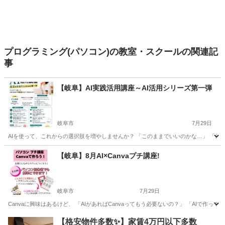
プログラミング(パソコン)の教室・スクールの関連記
事
【岐阜】AI実践活用講座～AI活用シリーズ第一弾
岐阜市
7月29日
AIを使って、これからの選択肢を増やしませんか？ 「このままでいいのかな…」 「何
岐阜
岐阜市
その他
講座
【岐阜】8月AI×Canvaプチ講座!
岐阜市
7月29日
Canvaに興味はあるけど、 「AIがあればCanvaってもう必要ないの？」 「AIで作
岐阜
岐阜市
その他
Canva
【格安物件多数✨】家賃4万円以下多数