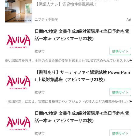
【保証人ナシ】賃貸物件多数掲載！
ニフティ不動産
Ad
日商PC検定 文書作成3級対策講座≪当日予約も電
話一本≫（アビバ マーサ21校）
岐阜市
提携サイト
高い認知度を誇り、全国の会員企業の要望を踏まえた“現場で求められているスキル”、
岐阜
岐阜市
ワード
【割引あり】サーティファイ認定試験 PowerPoin
t 上級対策講座（アビバ マーサ21校）
岐阜市
提携サイト
「知識問題」に加え、実際に各種設定やオブジェクトの挿入などの機能を駆使したプレ
岐阜
岐阜市
パワーポイント
日商PC検定 文書作成3級対策講座≪当日予約も電
話一本≫（アビバ マーサ21校）
岐阜市
提携サイト