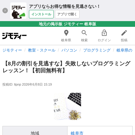
アプリならお得な情報を見逃さない！
インストール
アプリで開く
地元の掲示板 ジモティー 岐阜版
岐阜県
検索
ログイン
投稿
ジモティー
教室・スクール
パソコン
プログラミング
岐阜県の
【8月の割引を見逃すな】失敗しないプログラミング
レッスン！【初回無料有】
投稿ID: ltpnp
2026年6月8日 15:19
地域
岐阜市