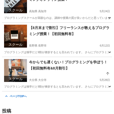
スクール
高知県 高知市
5月24日
プログラミングスクールが高額なのは、講師や授業の質が良いからだと思っていませんか？
高知
高知市
プログラミング
近所
【8月末まで割引】フリーランスが教えるプログラ
ミング授業！【初回無料有】
スクール
長野県 長野市
6月12日
プログラミングは独学だと9割が挫折するとも言われています。 さらにプログラミング
長野
長野市
プログラミング
初心者
今からでも遅くない！プログラミングを学ぼう！
【初回無料有&8月割引】
スクール
大分県 大分市
5月28日
プログラミングは独学だと9割が挫折するとも言われています。 さらにプログラミング
大分
大分市
プログラミング
アコースティックギター
ページTOPへ
投稿