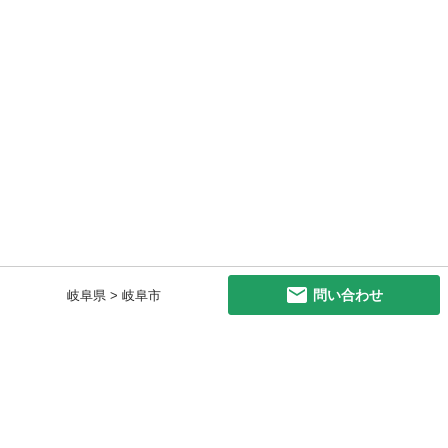
問い合わせ
岐阜県 > 岐阜市
初めての方へ
利用規約
プライバシーポリシー
プライバシー・ステートメント
健全化に資する運用方針
お問い合わせ