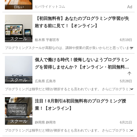
ヒバライドットコム
Ad
【初回無料有】あなたのプログラミング学習が失
敗する前に見て！【オンライン】
スクール
栃木県 宇都宮市
6月19日
プログラミングスクールが高額なのは、講師や授業の質が良いからだと思っていませんか？
栃木
宇都宮市
プログラミング
興味
個人で働ける時代！後悔しないようプログラミン
グを習得しませんか？【オンライン・初回無料
有】
スクール
広島県 広島市
5月28日
プログラミングは独学だと9割が挫折するとも言われています。 さらにプログラミング
広島
広島市
プログラミング
トランペット
注目！8月割引&初回無料有のプログラミング授
業！【オンライン】
スクール
静岡県 静岡市
6月21日
プログラミングは独学だと9割が挫折するとも言われています。 さらにプログラミング