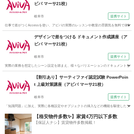
ビバ マーサ21校）
岐阜市
提携サイト
仕事で差がつくAccessを使い、アビバの実際のレッスンや教室の雰囲気を無料で体験
岐阜
岐阜市
アクセス
デザインで差をつける ドキュメント作成講座（ア
ビバ マーサ21校）
岐阜市
提携サイト
実際の業務を想定したシーン設定を踏まえ、様々なバリエーションのドキュメントを作成していく
岐阜
岐阜市
Webデザイナー
【割引あり】サーティファイ認定試験 PowerPoin
t 上級対策講座（アビバ マーサ21校）
岐阜市
提携サイト
「知識問題」に加え、実際に各種設定やオブジェクトの挿入などの機能を駆使したプレ
岐阜
岐阜市
パワーポイント
【格安物件多数✨】家賃4万円以下多数
【保証人ナシ】賃貸物件多数掲載！