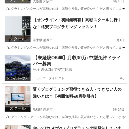
スクール
大阪府 大阪市
6月15日
プログラミングスクールが高額なのは、講師や授業の質が良いからだと思っていませんか？
大阪
大阪市
プログラミング
レッスン
【オンライン・初回無料有】高額スクールに行く
な！格安プログラミングレッスン！
スクール
岩手県 盛岡市
6月1日
プログラミングスクールが高額なのは、講師や授業の質が良いからだと思っていませんか？
岩手
盛岡市
プログラミング
興味
【未経験OK🚚】月収30万↑中型免許ドライ
バー募集
完全週休2日で安定転職
ドライバーダイレクト
Ad
賢くプログラミング習得できる人・できない人の
違いとは？【初回無料&8月割引有】
スクール
鳥取県 鳥取市
6月24日
プログラミングスクールが高額なのは、講師や授業の質が良いからだと思っていませんか？
鳥取
鳥取市
プログラミング
近所
やってはいけないプログラミング学習法していま