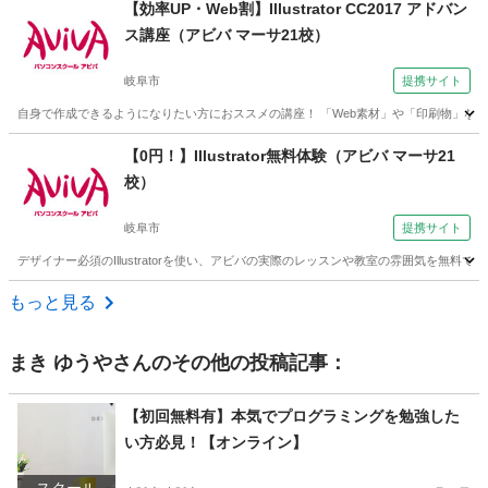
岐阜
岐阜市
パワーポイント
【効率UP・Web割】Illustrator CC2017 アドバン
ス講座（アビバ マーサ21校）
岐阜市
提携サイト
自身で作成できるようになりたい方におススメの講座！ 「Web素材」や「印刷物」など
岐阜
岐阜市
Illustrator
【0円！】Illustrator無料体験（アビバ マーサ21
校）
岐阜市
提携サイト
デザイナー必須のIllustratorを使い、アビバの実際のレッスンや教室の雰囲気を無料で体
岐阜
岐阜市
Illustrator
もっと見る
まき ゆうや
さんのその他の投稿記事：
【初回無料有】本気でプログラミングを勉強した
い方必見！【オンライン】