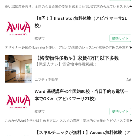
高い認知度を誇り、全国の会員企業の要望を踏まえた“現場で求められているスキル”、
岐阜
岐阜市
ワード
【0円！】Illustrator無料体験（アビバ マーサ21
校）
岐阜市
提携サイト
デザイナー必須のIllustratorを使い、アビバの実際のレッスンや教室の雰囲気を無料で体
岐阜
岐阜市
Illustrator
【格安物件多数✨】家賃4万円以下多数
【保証人ナシ】賃貸物件多数掲載！
ニフティ不動産
Ad
Word 基礎講座≪全国約90校・当日予約も電話一
本でOK≫（アビバ マーサ21校）
岐阜市
提携サイト
これからWordを学びはじめる方にオススメの講座！基本的な操作からビジネス文書作成、
岐阜
岐阜市
ワード
【スキルチェックが無料！】Access無料体験（ア