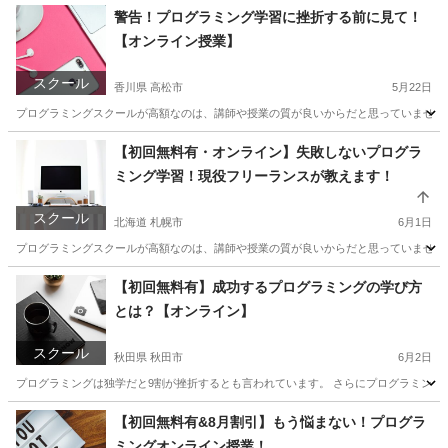
静岡
静岡市
プログラミング
近所
警告！プログラミング学習に挫折する前に見て！
【オンライン授業】
スクール
香川県 高松市
5月22日
プログラミングスクールが高額なのは、講師や授業の質が良いからだと思っていませんか？
香川
高松市
プログラミング
興味
【初回無料有・オンライン】失敗しないプログラ
ミング学習！現役フリーランスが教えます！
スクール
北海道 札幌市
6月1日
プログラミングスクールが高額なのは、講師や授業の質が良いからだと思っていませんか？
北海道
札幌市
プログラミング
ハープ
【初回無料有】成功するプログラミングの学び方
とは？【オンライン】
スクール
秋田県 秋田市
6月2日
プログラミングは独学だと9割が挫折するとも言われています。 さらにプログラミング
秋田
秋田市
プログラミング
近所
【初回無料有&8月割引】もう悩まない！プログラ
ミングオンライン授業！