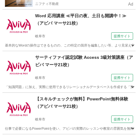
ニフティ不動産
Ad
Word 応用講座 ≪平日の夜、土日も開講中！≫
（アビバ マーサ21校）
岐阜市
提携サイト
基本的なWordの操作はできるものの、この特定の箇所を編集したい等、より見栄え良く、
岐阜
岐阜市
ワード
サーティファイ認定試験 Access 3級対策講座（ア
ビバ マーサ21校）
岐阜市
提携サイト
「知識問題」に加え、実際に使用できるリレーショナルデータベースを作成する「実技
岐阜
岐阜市
アクセス
【スキルチェックが無料】PowerPoint無料体験
（アビバ マーサ21校）
岐阜市
提携サイト
仕事で必要になるPowerPointを使い、アビバの実際のレッスンや教室の雰囲気を無