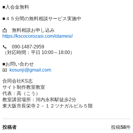
■入会金無料

■４５分間の無料相談サービス実施中

https://kscocorozasi.com/otamesi/
📞　090-1487-2959

（対応時間：平日 10:00～18:00）

■お問い合わせ

📧  
kosunji@gmail.com
合同会社KS志　

サイト制作教室教室

代表：高（こう）

教室講習場所：河内永和駅徒歩2分

東大阪市長栄寺２－１２ツナガルビル５階
投稿者
投稿
58
件