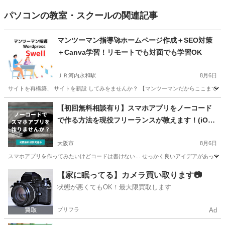
パソコンの教室・スクールの関連記事
マンツーマン指導🚀ホームページ作成＋SEO対策
＋Canva学習！リモートでも対面でも学習OK
ＪＲ河内永和駅
8月6日
サイトを再構築、 サイトを新設 してみをませんか？ 【マンツーマンだからここまで出来る。】 【教室
大阪
東大阪市
ＪＲ河内永和駅
ホームページ作成
【初回無料相談有り】スマホアプリをノーコード
で作る方法を現役フリーランスが教えます！(iOS
アプリ・Androidアプリ)
大阪市
8月6日
スマホアプリを作ってみたいけどコードは書けない… せっかく良いアイデアがあっても
大阪
大阪市
その他
東京
世田谷区
その他
【家に眠ってる】カメラ買い取ります📷
状態が悪くてもOK！最大限買取します
ノーコード
プリフラ
Ad