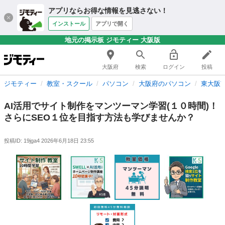
アプリならお得な情報を見逃さない！
インストール
アプリで開く
地元の掲示板 ジモティー 大阪版
大阪府
検索
ログイン
投稿
ジモティー
教室・スクール
パソコン
大阪府のパソコン
東大阪
AI活用でサイト制作をマンツーマン学習(１０時間)！
さらにSEO１位を目指す方法も学びませんか？
投稿ID: 19jga4
2026年6月18日 23:55