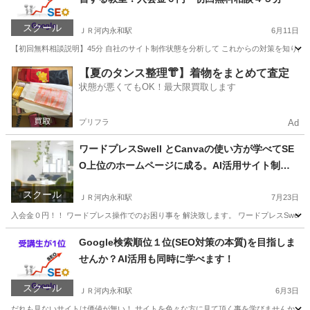
スクール
ＪＲ河内永和駅
6月11日
【初回無料相談説明】45分 自社のサイト制作状態を分析して これからの対策を知りたい。
大阪
東大阪市
ＪＲ河内永和駅
ホームページ作成
無料
【夏のタンス整理👘】着物をまとめて査定
状態が悪くてもOK！最大限買取します
プリフラ
Ad
ワードプレスSwell とCanvaの使い方が学べてSE
O上位のホームページに成る。AI活用サイト制作
教室
スクール
ＪＲ河内永和駅
7月23日
入会金０円！！ ワードプレス操作でのお困り事を 解決致します。 ワードプレスSwell とC
大阪
東大阪市
ＪＲ河内永和駅
ホームページ作成
Google検索順位１位(SEO対策の本質)を目指しま
せんか？AI活用も同時に学べます！
スクール
ＪＲ河内永和駅
6月3日
だれも見ないサイトは価値が無い！ サイトを色々な方に見て頂く事を学びませんか。 し