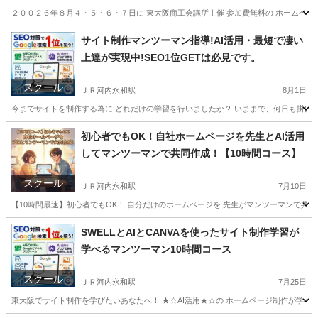
２００２６年８月４・５・６・７日に 東大阪商工会議所主催 参加費無料の ホームページ作
大阪
東大阪市
ＪＲ河内永和駅
パソコン
デジタル
サイト制作マンツーマン指導!AI活用・最短で凄い
上達が実現中!SEO1位GETは必見です。
スクール
ＪＲ河内永和駅
8月1日
今までサイトを制作する為に どれだけの学習を行いましたか？ いままで、何日も掛けて
大阪
東大阪市
ＪＲ河内永和駅
パソコン
CANVA
初心者でもOK！自社ホームページを先生とAI活用
してマンツーマンで共同作成！【10時間コース】
スクール
ＪＲ河内永和駅
7月10日
【10時間最速】初心者でもOK！ 自分だけのホームページを 先生がマンツーマンで共同
大阪
東大阪市
ＪＲ河内永和駅
ホームページ作成
リモート
SWELLとAIとCANVAを使ったサイト制作学習が
学べるマンツーマン10時間コース
スクール
ＪＲ河内永和駅
7月25日
東大阪でサイト制作を学びたいあなたへ！ ★☆AI活用★☆の ホームページ制作が学べます。 