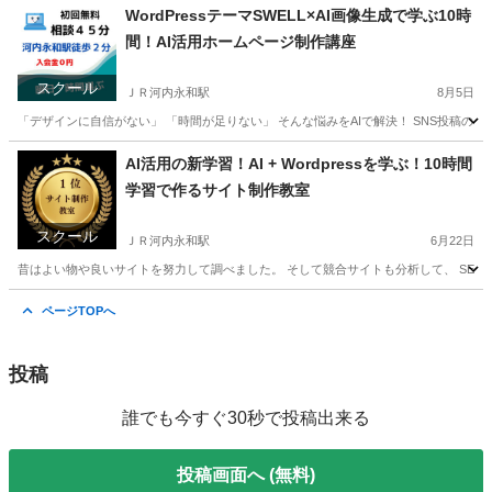
大阪
東大阪市
ＪＲ河内永和駅
ホームページ作成
WordPressテーマSWELL×AI画像生成で学ぶ10時
間！AI活用ホームページ制作講座
スクール
ＪＲ河内永和駅
8月5日
「デザインに自信がない」 「時間が足りない」 そんな悩みをAIで解決！ SNS投稿のネタ探
大阪
東大阪市
ＪＲ河内永和駅
ホームページ作成
リモート
AI活用の新学習！AI + Wordpressを学ぶ！10時間
学習で作るサイト制作教室
スクール
ＪＲ河内永和駅
6月22日
昔はよい物や良いサイトを努力して調べました。 そして競合サイトも分析して、 SEO対策の
大阪
東大阪市
ＪＲ河内永和駅
ホームページ作成
SEO
ページTOPへ
投稿
誰でも今すぐ30秒で投稿出来る
投稿画面へ (無料)