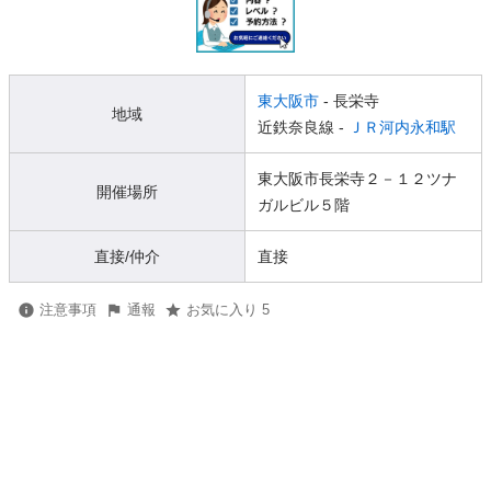
東大阪市
- 長栄寺
地域
近鉄奈良線 -
ＪＲ河内永和駅
東大阪市長栄寺２－１２ツナ
開催場所
ガルビル５階
直接/仲介
直接
注意事項
通報
お気に入り 5