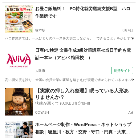
大阪
枚方市
枚方公園駅
エクセル
講座
お昼ご飯無料！ PC特化就労継続支援B型 ハロ
作業所です
塚本駅
8月4日
ハロ作業所では、一人ひとりのペースを大切にしながら、「できること」を少しずつ増やし
大阪
大阪市
塚本駅
エクセル
就労継続支援
日商PC検定 文書作成3級対策講座≪当日予約も電
話一本≫（アビバ 梅田校 ）
大阪市
提携サイト
高い認知度を誇り、全国の会員企業の要望を踏まえた“現場で求められているスキル”、
大阪
大阪市
ワード
【実家の押し入れ整理】眠っている人形あ
りませんか？
状態が悪くてもOK🙆‍♀️査定0円‼️
COYASH
Ad
ホームページ制作・WordPress・ネットショップ
相談｜寝屋川・枚方・交野・守口・門真・大東・