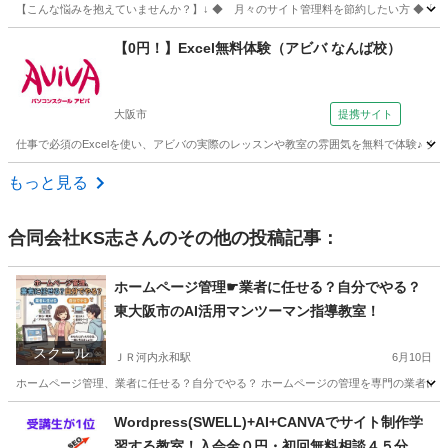
【こんな悩みを抱えていませんか？】↓ ◆ 月々のサイト管理料を節約したい方 ◆「W
大阪
東大阪市
ＪＲ河内永和駅
ホームページ作成
Canva
【0円！】Excel無料体験（アビバ なんば校）
大阪市
提携サイト
仕事で必須のExcelを使い、アビバの実際のレッスンや教室の雰囲気を無料で体験♪
大阪
大阪市
エクセル
もっと見る
合同会社KS志
さんのその他の投稿記事：
ホームページ管理☛業者に任せる？自分でやる？
東大阪市のAI活用マンツーマン指導教室！
スクール
ＪＲ河内永和駅
6月10日
ホームページ管理、業者に任せる？自分でやる？ ホームページの管理を専門の業者に依頼する
大阪
東大阪市
ＪＲ河内永和駅
エクセル
マンツーマン
Wordpress(SWELL)+AI+CANVAでサイト制作学
習する教室！入会金０円・初回無料相談４５分