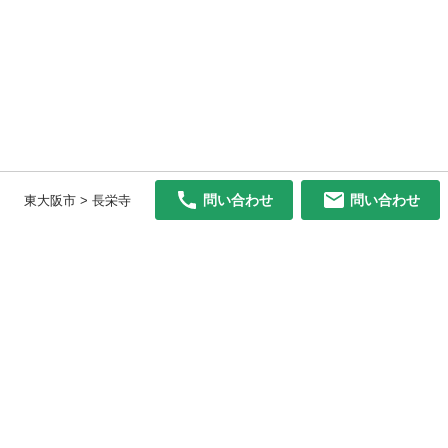
問い合わせ
問い合わせ
東大阪市 > 長栄寺
初めての方へ
利用規約
プライバシーポリシー
プライバシー・ステートメント
健全化に資する運用方針
お問い合わせ
運営会社
サイトマップ
ご利用ガイド
フリーワードで探す