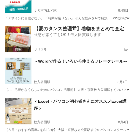
ＪＲ河内永和駅
8月5日
「デザインに自信がない」 「時間が足りない」 そんな悩みをAIで解決！ SNS投稿のネタ探
大阪
東大阪市
ＪＲ河内永和駅
ホームページ作成
リモート
【夏のタンス整理👘】着物をまとめて査定
状態が悪くてもOK！最大限買取します
プリフラ
Ad
～Wordで作る！いろいろ使えるフレークシール～
枚方公園駅
8月4日
【こころ豊かなくらしのためのパソコン活用術】 大阪・京阪枚方公園駅すぐのパソコン
大阪
枚方市
枚方公園駅
ワード
初心者
＜Excel・パソコン初心者さんにオススメExcel講
座＞
枚方公園駅
8月4日
【８月・おすすめ講座のお知らせ】 大阪・京阪枚方公園駅すぐのパソコンスクール 事務プ