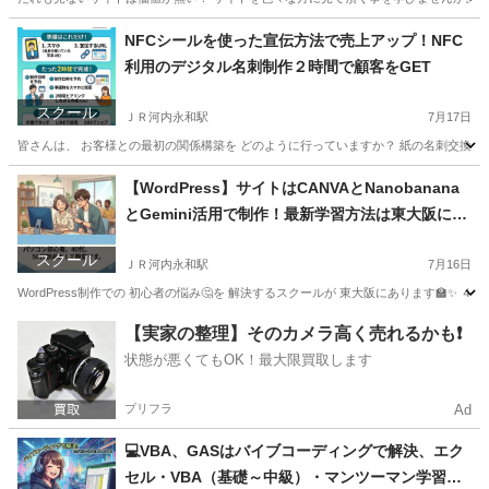
大阪
東大阪市
ＪＲ河内永和駅
ホームページ作成
NFCシールを使った宣伝方法で売上アップ！NFC
利用のデジタル名刺制作２時間で顧客をGET
スクール
ＪＲ河内永和駅
7月17日
皆さんは、 お客様との最初の関係構築を どのように行っていますか？ 紙の名刺交換でしょ
大阪
東大阪市
ＪＲ河内永和駅
ホームページ作成
【WordPress】サイトはCANVAとNanobanana
とGemini活用で制作！最新学習方法は東大阪に
て。
スクール
ＪＲ河内永和駅
7月16日
WordPress制作での 初心者の悩み🤔を 解決するスクールが 東大阪にあります🏫✨ ４０代
大阪
東大阪市
ＪＲ河内永和駅
パソコン
WordPress
【実家の整理】そのカメラ高く売れるかも❗️
状態が悪くてもOK！最大限買取します
プリフラ
Ad
💻VBA、GASはバイブコーディングで解決、エク
セル・VBA（基礎～中級）・マンツーマン学習教