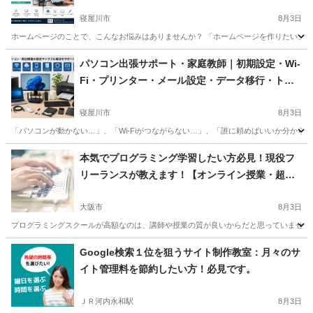
大阪市内も
寝屋川市
8月3日
ホームページのことで、こんなお悩みはありませんか？ 「ホームページを作りたい」、
大阪
寝屋川市
Webデザイナー
ネットショップ
パソコン出張サポート・家庭教師｜初期設定・Wi-
Fi・プリンター・メール設定・データ移行・トラ
ブル対応・ホームページ相談｜寝屋川市・枚方
市・交野市・守口市・門真・大東・大阪市内も
寝屋川市
8月3日
「パソコンが動かない…」、「Wi-Fiがつながらない…」、「誰に頼めばいいか分から
大阪
寝屋川市
Windows総合
ネットショップ
本気でプログラミング学習したい方必見！現役フ
リーランスが教えます！【オンライン授業・超初
心者大歓迎】
大阪市
8月3日
プログラミングスクールが高額なのは、講師や授業の質が良いからだと思っていませんか？
大阪
大阪市
プログラミング
フリーランス
Google検索１位を狙うサイト制作教室：月々のサ
イト管理料を節約したい方！必見です。
ＪＲ河内永和駅
8月3日