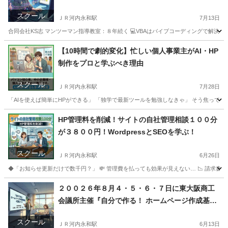
室が東大阪市にある
スクール
ＪＲ河内永和駅
7月13日
合同会社KS志 マンツーマン指導教室：８年続く 💻VBAはバイブコーディングで解決 するの
大阪
東大阪市
ＪＲ河内永和駅
ワード
リモート
【10時間で劇的変化】忙しい個人事業主がAI・HP
制作をプロと学ぶべき理由
スクール
ＪＲ河内永和駅
7月28日
「AIを使えば簡単にHPができる」 「独学で最新ツールを勉強しなきゃ」 そう焦ってい
大阪
東大阪市
ＪＲ河内永和駅
VBA
HP管理料を削減！サイトの自社管理相談１００分
が３８００円！WordpressとSEOを学ぶ！
スクール
ＪＲ河内永和駅
6月26日
◆「お知らせ更新だけで数千円？」 💸 管理費を払っても効果が見えない… 📉 請求書を見て
大阪
東大阪市
ＪＲ河内永和駅
ホームページ作成
Canva
２００２６年８月４・５・６・７日に東大阪商工
会議所主催『自分で作る！ ホームページ作成基礎
講座』4日間コース
スクール
ＪＲ河内永和駅
6月13日