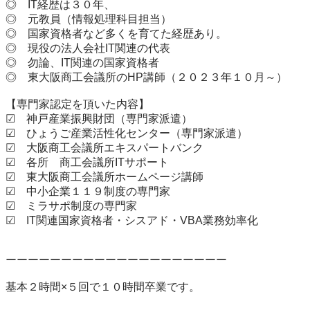
◎　IT経歴は３０年、

◎　元教員（情報処理科目担当）

◎　国家資格者など多くを育てた経歴あり。

◎　現役の法人会社IT関連の代表

◎　勿論、IT関連の国家資格者

◎　東大阪商工会議所のHP講師（２０２３年１０月～）

【専門家認定を頂いた内容】

☑　神戸産業振興財団（専門家派遣）

☑　ひょうご産業活性化センター（専門家派遣）

☑　大阪商工会議所エキスパートバンク

☑　各所　商工会議所ITサポート

☑　東大阪商工会議所ホームページ講師

☑　中小企業１１９制度の専門家

☑　ミラサポ制度の専門家

☑　IT関連国家資格者・シスアド・VBA業務効率化

ーーーーーーーーーーーーーーーーーーーー

基本２時間×５回で１０時間卒業です。
