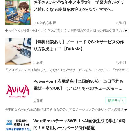
お子さんが小学5年生と中学2年、学習内容がグッ
と難しくなる時期をお迎えのパパ・ママへ。
ＪＲ河内永和駅
8月5日
◆お子さんが小5と中2という 学習が難しくなる時期の皆様✨ 日々の宿題や部活のサポート
大阪
東大阪市
ＪＲ河内永和駅
ホームページ作成
Canva
【無料相談あり】ノーコードでWebサービスの作
り方教えます！【Bubble】
大阪市
8月5日
「プログラミングは勉強したことないけどWebサービスを作ってみたい」 「Webサービ
大阪
大阪市
その他
ノーコード
PowerPoint 応用講座【全国約90校・当日予約も
電話一本でOK】（アビバ あべのキューズモール
校（天王寺））
大阪市
提携サイト
基本的なPowerPointの操作はできるものの、アニメーションの応用やビデオの挿入など
大阪
大阪市
パワーポイント
WordPressテーマSWELL×AI画像生成で学ぶ10時
間！AI活用ホームページ制作講座