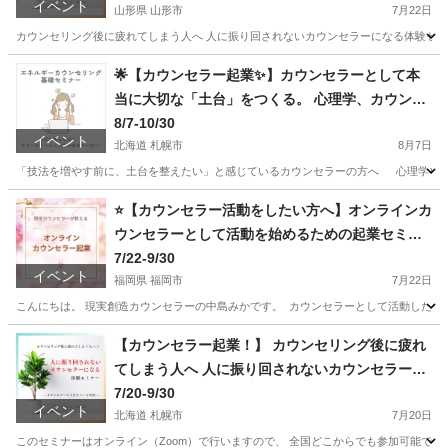
イベント
ちたい気持ちを形に！
山形県 山形市
7月22日
カウンセリング後に疲れてしまう人へ 人に振り回されないカウンセラーになる体験セミナー
山形
山形市
セミナー
エネルギー
🌟【カウンセラー起業✨】カウンセラーとして本
当に大切な「土台」をつくる。 心理学、カウンセ
リングを学んだその先で、一歩踏み出すための エ
8/7-10/30
イベント
ネルギーカウンセリング基礎セミナー
北海道 札幌市
8月7日
「技法を増やす前に、土台を整えたい」と感じているカウンセラーの方へ 心理学やカウ
北海道
札幌市
セミナー
ヒーリング
⭐️【カウンセラー活動をしたい方へ】オンラインカ
ウンセラーとして活動を始めるための起業セミナ
ー
7/22-9/30
イベント
福岡県 福岡市
7月22日
こんにちは。 現実創造カウンセラーの中島みかです。 ⁡ カウンセラーとして活動したいけ
福岡
福岡市
セミナー
心理
【カウンセラー起業！】 カウンセリング後に疲れ
てしまう人へ 人に振り回されないカウンセラーに
なる体験セミナー
7/20-9/30
イベント
北海道 札幌市
7月20日
このセミナーはオンライン（Zoom）で行いますので、 全国どこからでも参加可能です