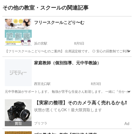
その他の教室・スクールの関連記事
フリースクールこどり〜む
浜の宮駅
8月5日
【フリースクールこどり〜むのご案内】 出席認定校です。 ◎ 安心の回数制でご利用いただ
兵庫
加古川市
浜の宮駅
その他
フリースクール
家庭教師（個別指導、元中学教諭）
西宮北口駅
8月3日
元中学教諭がサポートします。 勉強が苦手な生徒さん歓迎します。 一緒に『分かった！』を
兵庫
神戸市
西宮北口駅
その他
定期テスト
【実家の整理】そのカメラ高く売れるかも❗️
状態が悪くてもOK！最大限買取します
プリフラ
Ad