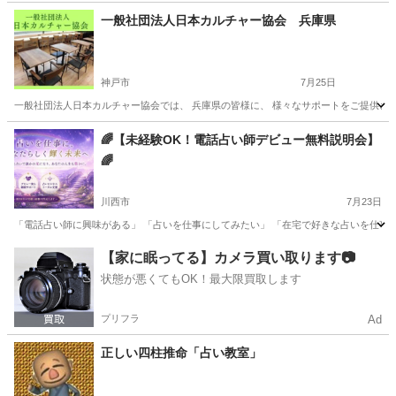
兵庫
尼崎市
その他
メンタルトレーニング
一般社団法人日本カルチャー協会 兵庫県
神戸市
7月25日
一般社団法人日本カルチャー協会では、 兵庫県の皆様に、 様々なサポートをご提供させ
兵庫
神戸市
その他
オンライン
🌈【未経験OK！電話占い師デビュー無料説明会】
🌈
川西市
7月23日
「電話占い師に興味がある」 「占いを仕事にしてみたい」 「在宅で好きな占いを仕事に
兵庫
川西市
その他
占い師
【家に眠ってる】カメラ買い取ります📷
状態が悪くてもOK！最大限買取します
プリフラ
Ad
正しい四柱推命「占い教室」