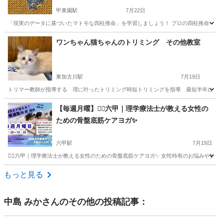
甲東園駅
7月22日
「現実のデータに基づいたマトモな四柱推命」を学習しましょう！ プロの四柱推命『関西占い物語』
兵庫
西宮市
甲東園駅
その他
愛知
その他
ワンちゃん猫ちゃんのトリミング その他教室
東加古川駅
7月19日
トリマー教師が指導する 理に叶ったトリミング時短トリミングを指導 最短半年にて卒業可能 就職や独
兵庫
加古川市
東加古川駅
その他
トリミング
【毎週月曜】🧘‍♀️六甲｜理学療法士が教える女性の
ための骨盤底筋ケアヨガ✨
六甲駅
7月19日
🧘‍♀️六甲｜理学療法士が教える女性のための骨盤底筋ケアヨガ✨ 女性特有のお悩みや姿勢改善
兵庫
神戸市
六甲駅
その他
理学療法士
もっと見る
中島 みか
さんのその他の投稿記事：