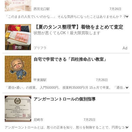
西宮北口駅
7月26日
「このままの人生でいいのかな…」 そんな気持ちになったことはありませんか？ 子育て
兵庫
西宮市
西宮北口駅
その他
セッション
【夏のタンス整理👘】着物をまとめて査定
状態が悪くてもOK！最大限買取します
プリフラ
Ad
自宅で学習できる「四柱推命占い教室」
甲東園駅
7月26日
「通信+通い」の授業。 入門50000円。 授業料35000円/月 15ヵ月で卒業。 「通信」の授
兵庫
西宮市
甲東園駅
その他
四柱推命
アンガーコントロールの個別指導
尼崎市
7月25日
アンガーコントロールとは、怒りの正体を知り、怒りを制御することで、円滑なコミュニ