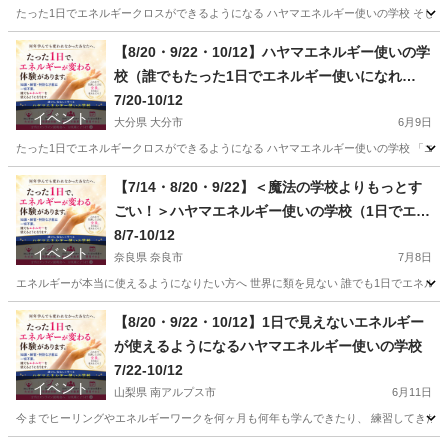
たった1日でエネルギークロスができるようになる ハヤマエネルギー使いの学校 そして
兵庫
神戸市
その他
ヒーラー
【8/20・9/22・10/12】ハヤマエネルギー使いの学
校（誰でもたった1日でエネルギー使いになれ
る！）
7/20-10/12
イベント
大分県 大分市
6月9日
たった1日でエネルギークロスができるようになる ハヤマエネルギー使いの学校 「エネ
大分
大分市
その他
エネルギー
【7/14・8/20・9/22】＜魔法の学校よりもっとす
ごい！＞ハヤマエネルギー使いの学校（1日でエネ
ルギーが使えるようになる！）
8/7-10/12
イベント
奈良県 奈良市
7月8日
エネルギーが本当に使えるようになりたい方へ 世界に類を見ない 誰でも1日でエネルギ
奈良
奈良市
その他
エネルギー
【8/20・9/22・10/12】1日で見えないエネルギー
が使えるようになるハヤマエネルギー使いの学校
7/22-10/12
イベント
山梨県 南アルプス市
6月11日
今までヒーリングやエネルギーワークを何ヶ月も何年も学んできたり、 練習してきたりし