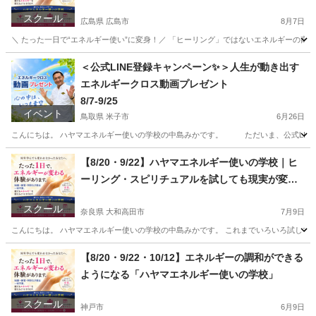
「ハヤマエネルギー使いの学校」
スクール
広島県 広島市
8月7日
＼ たった一日で“エネルギー使い”に変身！／ 「ヒーリング」ではないエネルギーの高さが
広島
広島市
その他
＜公式LINE登録キャンペーン✨＞人生が動き出す
エネルギークロス動画プレゼント
8/7-9/25
イベント
鳥取県 米子市
6月26日
こんにちは。 ハヤマエネルギー使いの学校の中島みかです。 ただいま、公式LINE登録で 人生
鳥取
米子市
その他
オンライン
【8/20・9/22】ハヤマエネルギー使いの学校｜ヒ
ーリング・スピリチュアルを試しても現実が変わ
らなかった理由
スクール
奈良県 大和高田市
7月9日
こんにちは。 ハヤマエネルギー使いの学校の中島みかです。 これまでいろいろ試してみ
奈良
大和高田市
その他
スピリチュアル
【8/20・9/22・10/12】エネルギーの調和ができる
ようになる「ハヤマエネルギー使いの学校」
スクール
神戸市
6月9日