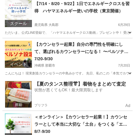
【7/14・8/20・9/22】1日でエネルギークロスを習
得 ハヤマエネルギー使いの学校（東京開催）
スクール
鹿児島県 大島郡
6月29日
ただいま、公式LINE登録で、 「ハヤマエネルギークロス動画」プレゼント中！ 受け取ってぜひエネルギー
鹿児島
大島郡
その他
ヒーリング
【カウンセラー起業】自分の専門性を明確にし
て、選ばれるカウンセラーになる！ 〜ペルソナ設
定で集客の迷いが消える2時間講座〜
7/20-9/30
イベント
沖縄県 那覇市
7月20日
こんにちは！ 現実創造カウンセラーの中島みかです。 先日、私のこの「本気でカウンセ
沖縄
那覇市
セミナー
集客
【夏のタンス整理👘】着物をまとめて査定
状態が悪くてもOK！最大限買取します
プリフラ
Ad
＜オンライン＞【カウンセラー起業！】カウンセ
ラーとして本当に大切な「土台」をつくる「エネ
ルギーカウンセリング基礎セミナー」人の役に立
8/7-9/30