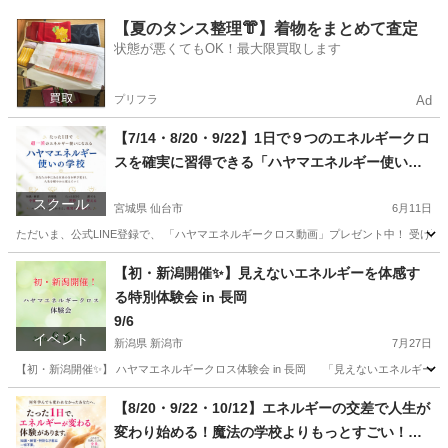
北海道
札幌市
セミナー
エネルギー
【夏のタンス整理👘】着物をまとめて査定
状態が悪くてもOK！最大限買取します
プリフラ
Ad
【7/14・8/20・9/22】1日で９つのエネルギークロ
スを確実に習得できる「ハヤマエネルギー使いの
学校」を開校します！
スクール
宮城県 仙台市
6月11日
ただいま、公式LINE登録で、 「ハヤマエネルギークロス動画」プレゼント中！ 受け取ってぜひエネルギー
宮城
仙台市
その他
【初・新潟開催✨】見えないエネルギーを体感す
る特別体験会 in 長岡
9/6
イベント
新潟県 新潟市
7月27日
【初・新潟開催✨】 ハヤマエネルギークロス体験会 in 長岡 「見えないエネルギーっ
新潟
新潟市
ワークショップ
エネルギー
【8/20・9/22・10/12】エネルギーの交差で人生が
変わり始める！魔法の学校よりもっとすごい！