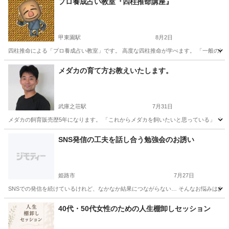
プロ養成占い教室『四柱推命講座』
甲東園駅
8月2日
四柱推命による「プロ養成占い教室」です。 高度な四柱推命が学べます。 「一般の四柱推
兵庫
西宮市
甲東園駅
その他
四柱推命
メダカの育て方お教えいたします。
武庫之荘駅
7月31日
メダカの飼育販売歴5年になります。 「これからメダカを飼いたいと思っている」 「ど
兵庫
尼崎市
武庫之荘駅
その他
オンライン
SNS発信の工夫を話し合う勉強会のお誘い
姫路市
7月27日
SNSでの発信を続けているけれど、なかなか結果につながらない… そんなお悩みはあり
兵庫
姫路市
その他
40代・50代女性のための人生棚卸しセッション